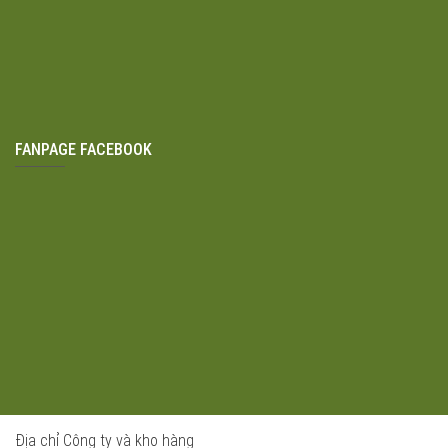
FANPAGE FACEBOOK
Địa chỉ Công ty và kho hàng