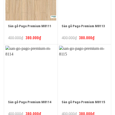
Sàn gỗ Pago Premium M8111
Sàn gỗ Pago Premium M8113
Giá
Giá
Giá
Giá
400.000
₫
380.000
₫
400.000
₫
380.000
₫
gốc
hiện
gốc
hiện
là:
tại
là:
tại
400.000₫.
là:
400.000₫.
là:
380.000₫.
380.000₫.
Sàn gỗ Pago Premium M8114
Sàn gỗ Pago Premium M8115
Giá
Giá
Giá
Giá
400.000
₫
380.000
₫
400.000
₫
380.000
₫