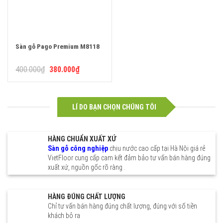
Sàn gỗ Pago Premium M8118
Giá
Giá
400.000
₫
380.000
₫
gốc
hiện
là:
tại
400.000₫.
là:
380.000₫.
LÍ DO BẠN CHỌN CHÚNG TÔI
HÀNG CHUẨN XUẤT XỨ
Sàn gỗ công nghiệp
chịu nước cao cấp tại Hà Nội giá rẻ
VietFloor cung cấp cam kết đảm bảo tư vấn bán hàng đúng
xuất xứ, nguồn gốc rõ ràng .
HÀNG ĐÚNG CHẤT LƯỢNG
Chỉ tư vấn bán hàng đúng chất lượng, đúng với số tiền
khách bỏ ra