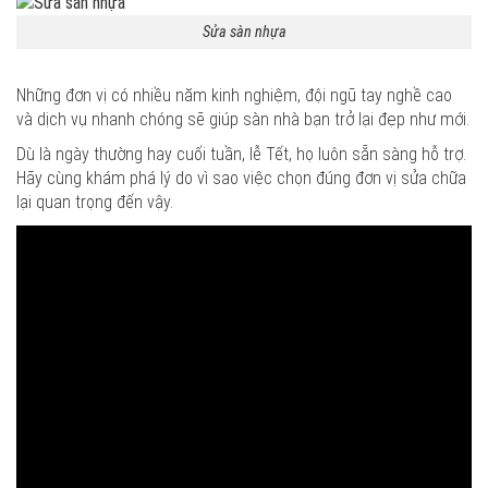
Sửa sàn nhựa
Những đơn vị có nhiều năm kinh nghiệm, đội ngũ tay nghề cao
và dịch vụ nhanh chóng sẽ giúp sàn nhà bạn trở lại đẹp như mới.
Dù là ngày thường hay cuối tuần, lễ Tết, họ luôn sẵn sàng hỗ trợ.
Hãy cùng khám phá lý do vì sao việc chọn đúng đơn vị sửa chữa
lại quan trọng đến vậy.