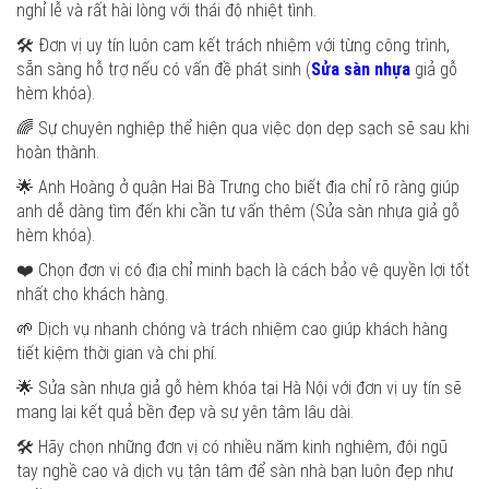
nghỉ lễ và rất hài lòng với thái độ nhiệt tình.
🛠️ Đơn vị uy tín luôn cam kết trách nhiệm với từng công trình,
sẵn sàng hỗ trợ nếu có vấn đề phát sinh (
Sửa sàn nhựa
giả gỗ
hèm khóa).
🌈 Sự chuyên nghiệp thể hiện qua việc dọn dẹp sạch sẽ sau khi
hoàn thành.
🌟 Anh Hoàng ở quận Hai Bà Trưng cho biết địa chỉ rõ ràng giúp
anh dễ dàng tìm đến khi cần tư vấn thêm (Sửa sàn nhựa giả gỗ
hèm khóa).
❤️ Chọn đơn vị có địa chỉ minh bạch là cách bảo vệ quyền lợi tốt
nhất cho khách hàng.
🌱 Dịch vụ nhanh chóng và trách nhiệm cao giúp khách hàng
tiết kiệm thời gian và chi phí.
🌟 Sửa sàn nhựa giả gỗ hèm khóa tại Hà Nội với đơn vị uy tín sẽ
mang lại kết quả bền đẹp và sự yên tâm lâu dài.
🛠️ Hãy chọn những đơn vị có nhiều năm kinh nghiệm, đội ngũ
tay nghề cao và dịch vụ tận tâm để sàn nhà bạn luôn đẹp như