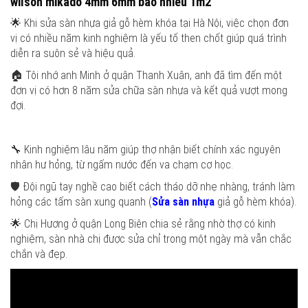
wilson mikado 4mm 6mm bao nhiêu 1m2
🌟 Khi sửa sàn nhựa giả gỗ hèm khóa tại Hà Nội, việc chọn đơn
vị có nhiều năm kinh nghiệm là yếu tố then chốt giúp quá trình
diễn ra suôn sẻ và hiệu quả.
🏠 Tôi nhớ anh Minh ở quận Thanh Xuân, anh đã tìm đến một
đơn vị có hơn 8 năm sửa chữa sàn nhựa và kết quả vượt mong
đợi.
🔧 Kinh nghiệm lâu năm giúp thợ nhận biết chính xác nguyên
nhân hư hỏng, từ ngấm nước đến va chạm cơ học.
🛡️ Đội ngũ tay nghề cao biết cách tháo dỡ nhẹ nhàng, tránh làm
hỏng các tấm sàn xung quanh (
Sửa sàn nhựa
giả gỗ hèm khóa).
🌟 Chị Hương ở quận Long Biên chia sẻ rằng nhờ thợ có kinh
nghiệm, sàn nhà chị được sửa chỉ trong một ngày mà vẫn chắc
chắn và đẹp.