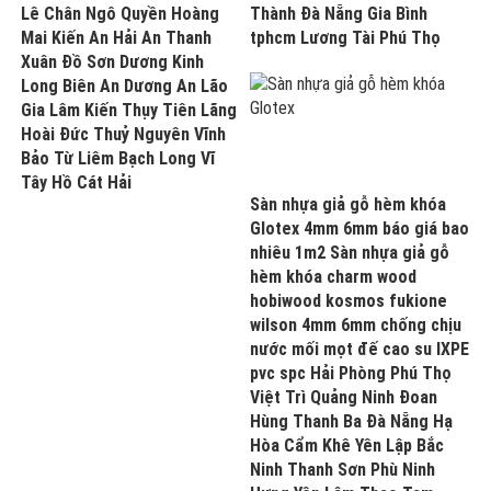
Lê Chân Ngô Quyền Hoàng
Thành Đà Nẵng Gia Bình
Mai Kiến An Hải An Thanh
tphcm Lương Tài Phú Thọ
Xuân Đồ Sơn Dương Kinh
Long Biên An Dương An Lão
Gia Lâm Kiến Thụy Tiên Lãng
Hoài Đức Thuỷ Nguyên Vĩnh
Bảo Từ Liêm Bạch Long Vĩ
Tây Hồ Cát Hải
Sàn nhựa giả gỗ hèm khóa
Glotex 4mm 6mm báo giá bao
nhiêu 1m2 Sàn nhựa giả gỗ
hèm khóa charm wood
hobiwood kosmos fukione
wilson 4mm 6mm chống chịu
nước mối mọt đế cao su IXPE
pvc spc Hải Phòng Phú Thọ
Việt Trì Quảng Ninh Đoan
Hùng Thanh Ba Đà Nẵng Hạ
Hòa Cẩm Khê Yên Lập Bắc
Ninh Thanh Sơn Phù Ninh