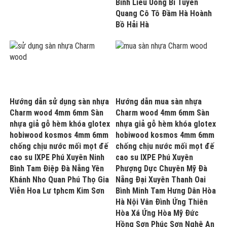
Bình Liêu Uông Bí Tuyên
Quang Cô Tô Đầm Hà Hoành
Bồ Hải Hà
Hướng dẫn sử dụng sàn nhựa
Hướng dẫn mua sàn nhựa
Charm wood 4mm 6mm Sàn
Charm wood 4mm 6mm Sàn
nhựa giả gỗ hèm khóa glotex
nhựa giả gỗ hèm khóa glotex
hobiwood kosmos 4mm 6mm
hobiwood kosmos 4mm 6mm
chống chịu nước mối mọt đế
chống chịu nước mối mọt đế
cao su IXPE Phú Xuyên Ninh
cao su IXPE Phú Xuyên
Bình Tam Điệp Đà Nẵng Yên
Phượng Dực Chuyên Mỹ Đà
Khánh Nho Quan Phú Thọ Gia
Nẵng Đại Xuyên Thanh Oai
Viễn Hoa Lư tphcm Kim Sơn
Bình Minh Tam Hưng Dân Hòa
Hà Nội Vân Đình Ứng Thiên
Hòa Xá Ứng Hòa Mỹ Đức
Hồng Sơn Phúc Sơn Nghệ An