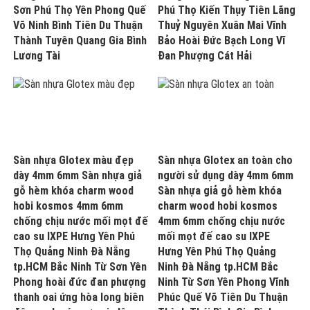
Sơn Phú Thọ Yên Phong Quế
Phú Thọ Kiến Thụy Tiên Lãng
Võ Ninh Bình Tiên Du Thuận
Thuỷ Nguyên Xuân Mai Vĩnh
Thành Tuyên Quang Gia Bình
Bảo Hoài Đức Bạch Long Vĩ
Lương Tài
Đan Phượng Cát Hải
Sàn nhựa Glotex màu đẹp
Sàn nhựa Glotex an toàn cho
dày 4mm 6mm Sàn nhựa giả
người sử dụng dày 4mm 6mm
gỗ hèm khóa charm wood
Sàn nhựa giả gỗ hèm khóa
hobi kosmos 4mm 6mm
charm wood hobi kosmos
chống chịu nước mối mọt đế
4mm 6mm chống chịu nước
cao su IXPE Hưng Yên Phú
mối mọt đế cao su IXPE
Thọ Quảng Ninh Đà Nẵng
Hưng Yên Phú Thọ Quảng
tp.HCM Bắc Ninh Từ Sơn Yên
Ninh Đà Nẵng tp.HCM Bắc
Phong hoài đức đan phượng
Ninh Từ Sơn Yên Phong Vĩnh
thanh oai ứng hòa long biên
Phúc Quế Võ Tiên Du Thuận