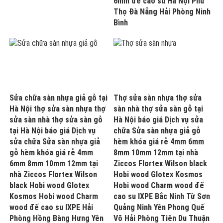
6mm đế cao su Hà Nội Phú
Thọ Đà Nẵng Hải Phòng Ninh
Bình
Sửa chữa sàn nhựa giả gỗ tại
Thợ sửa sàn nhựa thợ sửa
Hà Nội thợ sửa sàn nhựa thợ
sàn nhà thợ sửa sàn gỗ tại
sửa sàn nhà thợ sửa sàn gỗ
Hà Nội báo giá Dịch vụ sửa
tại Hà Nội báo giá Dịch vụ
chữa Sửa sàn nhựa giả gỗ
sửa chữa Sửa sàn nhựa giả
hèm khóa giá rẻ 4mm 6mm
gỗ hèm khóa giá rẻ 4mm
8mm 10mm 12mm tại nhà
6mm 8mm 10mm 12mm tại
Ziccos Flortex Wilson black
nhà Ziccos Flortex Wilson
Hobi wood Glotex Kosmos
black Hobi wood Glotex
Hobi wood Charm wood đế
Kosmos Hobi wood Charm
cao su IXPE Bắc Ninh Từ Sơn
wood đế cao su IXPE Hải
Quảng Ninh Yên Phong Quế
Phòng Hồng Bàng Hưng Yên
Võ Hải Phòng Tiên Du Thuận