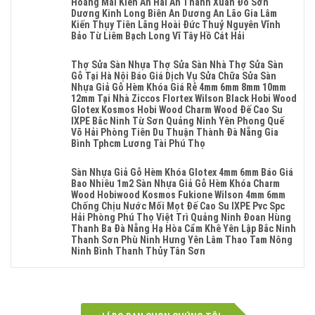
Hoàng Mai Kiến An Hải An Thanh Xuân Đồ Sơn
Sàn
Sửa
Ngấm
Dương Kinh Long Biên An Dương An Lão Gia Lâm
Gỗ
Mặt
Nước
Kiến Thụy Tiên Lãng Hoài Đức Thuỷ Nguyên Vĩnh
Công
Bậc
Tại
Bảo Từ Liêm Bạch Long Vĩ Tây Hồ Cát Hải
Nghiệp
Cầu
Hà
Tại
Không
Thang
Nội
Hà
Có
Nhựa
Thợ Sửa Sàn Nhựa Thợ Sửa Sàn Nhà Thợ Sửa Sàn
Sửa
Nội
Bình
Sửa
Gỗ Tại Hà Nội Báo Giá Dịch Vụ Sửa Chữa Sửa Sàn
Sàn
Sửa
Luận
Cửa
Nhựa Giả Gỗ Hèm Khóa Giá Rẻ 4mm 6mm 8mm 10mm
Gỗ
Sàn
Ở
Nhựa
12mm Tại Nhà Ziccos Flortex Wilson Black Hobi Wood
Công
Nhựa
Sửa
Composite
Glotex Kosmos Hobi Wood Charm Wood Đế Cao Su
Nghiệp
Giả
Chữa
Hoàn
IXPE Bắc Ninh Từ Sơn Quảng Ninh Yên Phong Quế
Tại
Gỗ
Sàn
Kiếm
Võ Hải Phòng Tiên Du Thuận Thành Đà Nẵng Gia
Hà
Cong
Nhựa
Cửa
Bình Tphcm Lương Tài Phú Thọ
Nội
Vênh
Giả
Nam
Sửa
Không
Sửa
Gỗ
Sài
Sàn
Có
Mặt
Sàn Nhựa Giả Gỗ Hèm Khóa Glotex 4mm 6mm Báo Giá
Tại
Gòn
Nhựa
Bình
Bậc
Bao Nhiêu 1m2 Sàn Nhựa Giả Gỗ Hèm Khóa Charm
Hà
Ba
Giả
Luận
Cầu
Wood Hobiwood Kosmos Fukione Wilson 4mm 6mm
Nội
Đình
Gỗ
Ở
Thang
Chống Chịu Nước Mối Mọt Đế Cao Su IXPE Pvc Spc
Thợ
Ngọc
Cong
Thợ
Nhựa
Hải Phòng Phú Thọ Việt Trì Quảng Ninh Đoan Hùng
Sửa
Hà
Vênh
Sửa
Sửa
Thanh Ba Đà Nẵng Hạ Hòa Cẩm Khê Yên Lập Bắc Ninh
Sàn
Tphcm
Sửa
Sàn
Cửa
Thanh Sơn Phù Ninh Hưng Yên Lâm Thao Tam Nông
Nhựa
Giảng
Mặt
Nhựa
Nhựa
Ninh Bình Thanh Thủy Tân Sơn
Thợ
Võ
Bậc
Thợ
Composite
Sửa
Không
Hai
Cầu
Sửa
Thanh
Sàn
Có
Bà
Thang
Sàn
Xuân
Nhà
Bình
Trưng
Nhựa
Nhà
Khương
Thợ
Luận
Đà
Sửa
Thợ
Đình
Sửa
Ở
Nẵng
Cửa