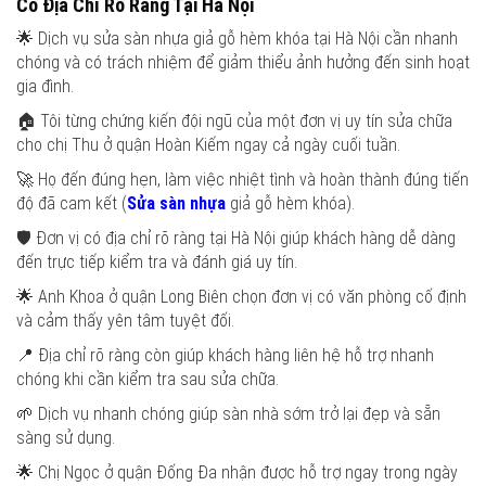
Có Địa Chỉ Rõ Ràng Tại Hà Nội
🌟 Dịch vụ sửa sàn nhựa giả gỗ hèm khóa tại Hà Nội cần nhanh
chóng và có trách nhiệm để giảm thiểu ảnh hưởng đến sinh hoạt
gia đình.
🏠 Tôi từng chứng kiến đội ngũ của một đơn vị uy tín sửa chữa
cho chị Thu ở quận Hoàn Kiếm ngay cả ngày cuối tuần.
🚀 Họ đến đúng hẹn, làm việc nhiệt tình và hoàn thành đúng tiến
độ đã cam kết (
Sửa sàn nhựa
giả gỗ hèm khóa).
🛡️ Đơn vị có địa chỉ rõ ràng tại Hà Nội giúp khách hàng dễ dàng
đến trực tiếp kiểm tra và đánh giá uy tín.
🌟 Anh Khoa ở quận Long Biên chọn đơn vị có văn phòng cố định
và cảm thấy yên tâm tuyệt đối.
📍 Địa chỉ rõ ràng còn giúp khách hàng liên hệ hỗ trợ nhanh
chóng khi cần kiểm tra sau sửa chữa.
🌱 Dịch vụ nhanh chóng giúp sàn nhà sớm trở lại đẹp và sẵn
sàng sử dụng.
🌟 Chị Ngọc ở quận Đống Đa nhận được hỗ trợ ngay trong ngày