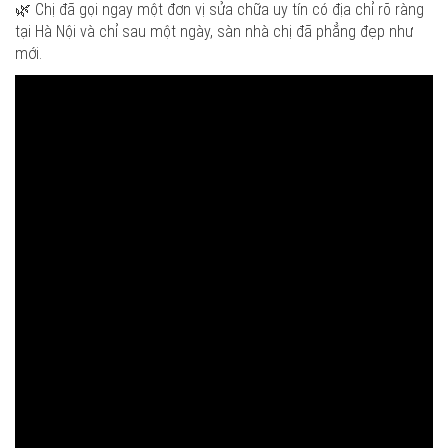
🌿 Chị đã gọi ngay một đơn vị sửa chữa uy tín có địa chỉ rõ ràng
tại Hà Nội và chỉ sau một ngày, sàn nhà chị đã phẳng đẹp như
mới.