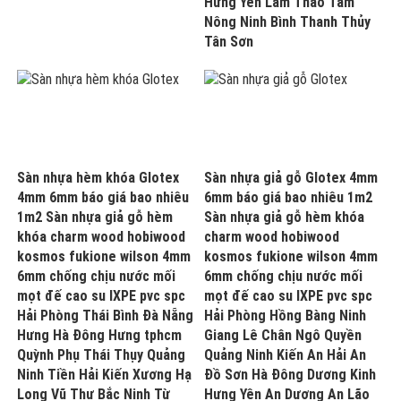
Hưng Yên Lâm Thao Tam
Nông Ninh Bình Thanh Thủy
Tân Sơn
Sàn nhựa hèm khóa Glotex
Sàn nhựa giả gỗ Glotex 4mm
4mm 6mm báo giá bao nhiêu
6mm báo giá bao nhiêu 1m2
1m2 Sàn nhựa giả gỗ hèm
Sàn nhựa giả gỗ hèm khóa
khóa charm wood hobiwood
charm wood hobiwood
kosmos fukione wilson 4mm
kosmos fukione wilson 4mm
6mm chống chịu nước mối
6mm chống chịu nước mối
mọt đế cao su IXPE pvc spc
mọt đế cao su IXPE pvc spc
Hải Phòng Thái Bình Đà Nẵng
Hải Phòng Hồng Bàng Ninh
Hưng Hà Đông Hưng tphcm
Giang Lê Chân Ngô Quyền
Quỳnh Phụ Thái Thụy Quảng
Quảng Ninh Kiến An Hải An
Ninh Tiền Hải Kiến Xương Hạ
Đồ Sơn Hà Đông Dương Kinh
Long Vũ Thư Bắc Ninh Từ
Hưng Yên An Dương An Lão