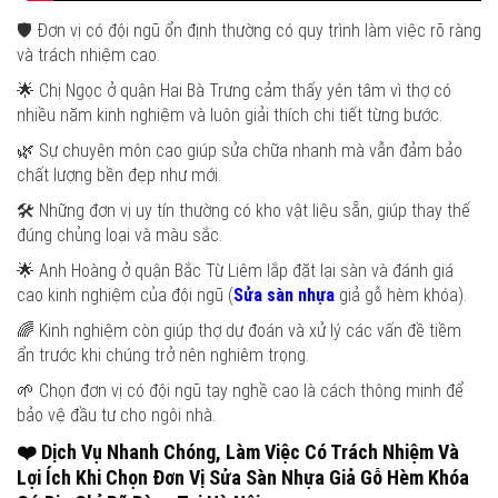
🛡️ Đơn vị có đội ngũ ổn định thường có quy trình làm việc rõ ràng
và trách nhiệm cao.
🌟 Chị Ngọc ở quận Hai Bà Trưng cảm thấy yên tâm vì thợ có
nhiều năm kinh nghiệm và luôn giải thích chi tiết từng bước.
🌿 Sự chuyên môn cao giúp sửa chữa nhanh mà vẫn đảm bảo
chất lượng bền đẹp như mới.
🛠️ Những đơn vị uy tín thường có kho vật liệu sẵn, giúp thay thế
đúng chủng loại và màu sắc.
🌟 Anh Hoàng ở quận Bắc Từ Liêm lắp đặt lại sàn và đánh giá
cao kinh nghiệm của đội ngũ (
Sửa sàn nhựa
giả gỗ hèm khóa).
🌈 Kinh nghiệm còn giúp thợ dự đoán và xử lý các vấn đề tiềm
ẩn trước khi chúng trở nên nghiêm trọng.
🌱 Chọn đơn vị có đội ngũ tay nghề cao là cách thông minh để
bảo vệ đầu tư cho ngôi nhà.
❤️
Dịch Vụ Nhanh Chóng, Làm Việc Có Trách Nhiệm Và
Lợi Ích Khi Chọn Đơn Vị Sửa Sàn Nhựa Giả Gỗ Hèm Khóa