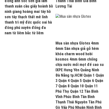
đông anh sóc sơn gia lâm
Thành Thái Bình Gia Bình
thanh xuân cầu giấy hoành bồ
Lương Tài
ninh giang hoàng mai tây hồ
sơn tây thạch thất mê linh
thanh trì mỹ đức quốc oai hà
đông phú xuyên đống đa
nam từ liêm bắc từ liêm
Mua sàn nhựa Glotex 4mm
6mm Sàn nhựa giả gỗ hèm
khóa charm wood hobi
kosmos 4mm 6mm chống
chịu nước mối mọt đế cao su
IXPE Hưng Yên Quảng Ninh
Đà Nẵng tp.HCM Quận 1 Quận
3 Quận 4 Quận 5 Quận 6 Quận
7 Quận 8 Quận 10 Quận 11
Phú Thọ Quận 12 Tân Bình
Vĩnh Phúc Bình Tân Bình
Thạnh Thái Nguyên Tân Phú
Gò Vấp Phú Nhuận Ninh Bình