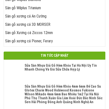
Sàn gỗ Wilplus Titanium
Sàn gỗ xương cá An Cường
Sàn gỗ xương cá 3D MORSER
Sàn gỗ Xương cá Ziccos 12mm
Sàn gỗ xương cá Pioner, Ferary
TIN TỨC CẬP NHẬT
Sửa Sàn Nhựa Giả Gỗ Hèm Khóa Tại Hà Nội Uy Tín
Nhanh Chóng Và Giá Sửa Chữa Hợp Lý
Không
Có
Bình
Luận
Sửa Sàn Nhựa Giả Gỗ Hèm Khóa 4mm 6mm Đế Cao Su
Ở
Glotex Charm Wood Hobiwood Kosmos Fukione
Sửa
Wilson Mikado 4mm 6mm Bao Nhiêu 1m2 Tại Hà Nội
Sàn
Phú Thọ Thanh Xuân Gia Lâm Hoài Đức Bắc Ninh Sóc
Nhựa
Sơn Hải Phòng Đông Anh Quảng Ninh Nghệ An
Giả
Không