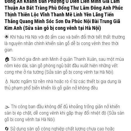
Đồng An Khánh Đan Phượng Ô Diên Liên Minh Gia Lâm
Thuận An Bát Tràng Phù Đổng Thư Lâm Đông Anh Phúc
Thịnh Thiên Lộc Vĩnh Thanh Mê Linh Yên Lãng Tiến
Thắng Quang Minh Sóc Sơn Đa Phúc Nội Bài Trung Giã
Kim Anh (Sửa sàn gỗ bị cong vênh tại Hà Nội)
🌟 Khí hậu Hà Nội với độ ẩm cao và biến đổi thời tiết thất thường
là nguyên nhân chính khiến sàn gỗ dễ bị cong vênh theo thời
gian.
🏠 Tôi nhớ gia đình anh Minh ở quận Thanh Xuân, sau một mùa
nồm kéo dài, sàn gỗ phòng ngủ bắt đầu xuất hiện những vết
cong nhẹ ở rìa tường (Sửa sàn gỗ bị cong vênh tại Hà Nội).
💧 Nước ngấm từ nền nhà hoặc rò rỉ từ các thiết bị gia dụng là
thủ phạm phổ biến khiến lõi gỗ giãn nở không đều.
🌫️ Thi công ban đầu không để đủ khoảng trống giãn nở khiến
sàn bị ép chặt, dễ cong vênh khi gặp thay đổi nhiệt độ (Sửa sàn
gỗ bị cong vênh tại Hà Nội).
🔄 Sử dụng sàn gỗ công nghiệp chất lượng chưa cao hoặc