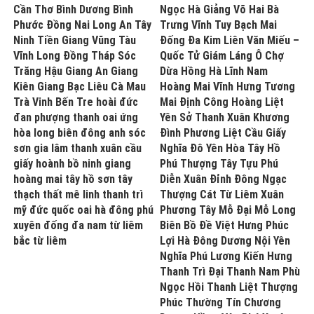
Cần Thơ Bình Dương Bình
Ngọc Hà Giảng Võ Hai Bà
Phước Đồng Nai Long An Tây
Trưng Vĩnh Tuy Bạch Mai
Ninh Tiền Giang Vũng Tàu
Đống Đa Kim Liên Văn Miếu –
Vĩnh Long Đồng Tháp Sóc
Quốc Tử Giám Láng Ô Chợ
Trăng Hậu Giang An Giang
Dừa Hồng Hà Lĩnh Nam
Kiên Giang Bạc Liêu Cà Mau
Hoàng Mai Vĩnh Hưng Tương
Trà Vinh Bến Tre hoài đức
Mai Định Công Hoàng Liệt
đan phượng thanh oai ứng
Yên Sở Thanh Xuân Khương
hòa long biên đông anh sóc
Đình Phương Liệt Cầu Giấy
sơn gia lâm thanh xuân cầu
Nghĩa Đô Yên Hòa Tây Hồ
giấy hoành bồ ninh giang
Phú Thượng Tây Tựu Phú
hoàng mai tây hồ sơn tây
Diễn Xuân Đỉnh Đông Ngạc
thạch thất mê linh thanh trì
Thượng Cát Từ Liêm Xuân
mỹ đức quốc oai hà đông phú
Phương Tây Mỗ Đại Mỗ Long
xuyên đống đa nam từ liêm
Biên Bồ Đề Việt Hưng Phúc
bắc từ liêm
Lợi Hà Đông Dương Nội Yên
Nghĩa Phú Lương Kiến Hưng
Thanh Trì Đại Thanh Nam Phù
Ngọc Hồi Thanh Liệt Thượng
Phúc Thường Tín Chương