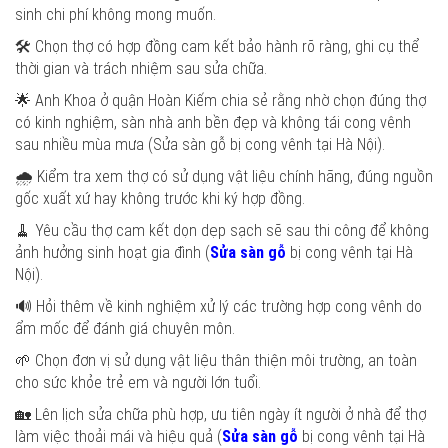
sinh chi phí không mong muốn.
🛠️ Chọn thợ có hợp đồng cam kết bảo hành rõ ràng, ghi cụ thể
thời gian và trách nhiệm sau sửa chữa.
🌟 Anh Khoa ở quận Hoàn Kiếm chia sẻ rằng nhờ chọn đúng thợ
có kinh nghiệm, sàn nhà anh bền đẹp và không tái cong vênh
sau nhiều mùa mưa (Sửa sàn gỗ bị cong vênh tại Hà Nội).
🌧️ Kiểm tra xem thợ có sử dụng vật liệu chính hãng, đúng nguồn
gốc xuất xứ hay không trước khi ký hợp đồng.
🧹 Yêu cầu thợ cam kết dọn dẹp sạch sẽ sau thi công để không
ảnh hưởng sinh hoạt gia đình (
Sửa sàn gỗ
bị cong vênh tại Hà
Nội).
🔊 Hỏi thêm về kinh nghiệm xử lý các trường hợp cong vênh do
ẩm mốc để đánh giá chuyên môn.
🌱 Chọn đơn vị sử dụng vật liệu thân thiện môi trường, an toàn
cho sức khỏe trẻ em và người lớn tuổi.
🏡 Lên lịch sửa chữa phù hợp, ưu tiên ngày ít người ở nhà để thợ
làm việc thoải mái và hiệu quả (
Sửa sàn gỗ
bị cong vênh tại Hà