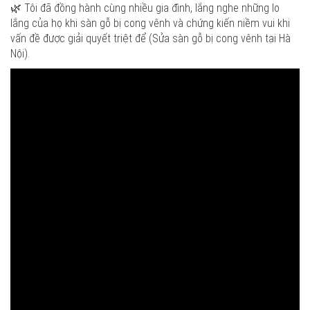
🌿 Tôi đã đồng hành cùng nhiều gia đình, lắng nghe những lo
lắng của họ khi sàn gỗ bị cong vênh và chứng kiến niềm vui khi
vấn đề được giải quyết triệt để (Sửa sàn gỗ bị cong vênh tại Hà
Nội).