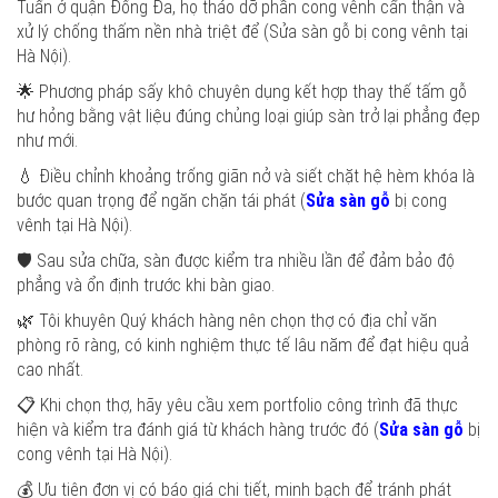
Tuấn ở quận Đống Đa, họ tháo dỡ phần cong vênh cẩn thận và
xử lý chống thấm nền nhà triệt để (Sửa sàn gỗ bị cong vênh tại
Hà Nội).
🌟 Phương pháp sấy khô chuyên dụng kết hợp thay thế tấm gỗ
hư hỏng bằng vật liệu đúng chủng loại giúp sàn trở lại phẳng đẹp
như mới.
💧 Điều chỉnh khoảng trống giãn nở và siết chặt hệ hèm khóa là
bước quan trọng để ngăn chặn tái phát (
Sửa sàn gỗ
bị cong
vênh tại Hà Nội).
🛡️ Sau sửa chữa, sàn được kiểm tra nhiều lần để đảm bảo độ
phẳng và ổn định trước khi bàn giao.
🌿 Tôi khuyên Quý khách hàng nên chọn thợ có địa chỉ văn
phòng rõ ràng, có kinh nghiệm thực tế lâu năm để đạt hiệu quả
cao nhất.
📋 Khi chọn thợ, hãy yêu cầu xem portfolio công trình đã thực
hiện và kiểm tra đánh giá từ khách hàng trước đó (
Sửa sàn gỗ
bị
cong vênh tại Hà Nội).
💰 Ưu tiên đơn vị có báo giá chi tiết, minh bạch để tránh phát