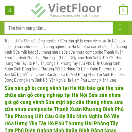
Bỏ
qua
0
nội
dung
Tìm
kiếm:
Trang chủ
»
Sàn gỗ công nghiệp
»
Sửa sàn gỗ bị cong vênh tại Hà Nội báo
giá thợ sửa chữa sàn gỗ công nghiệp tại Hà Nội Sửa sàn nhựa giả gỗ cong
vênh Sửa mặt bậc cầu thang nhựa sửa cửa nhựa composite Thanh Xuân
Khương Đình Phú Thọ Phương Liệt Cầu Giấy Bắc Ninh Nghĩa Đô Yên Hòa
Hưng Yên Tây Hồ Phú Thượng Hải Phòng Tây Tựu Phú Diễn Quảng Ninh
Xuân Đỉnh Đông Ngạc Thượng Cát Đà Nẵng Từ Liêm Xuân Phương tphcm
Tây Mỗ Đại Mỗ Long Biên Sài Gòn Bồ Đề Việt Hưng Phúc Lợi Ninh Bình Hà
Đông Dương Nam Định Nội Yên Nghĩa Hà Nam Phú Lương Kiến Hưng
Sửa sàn gỗ bị cong vênh tại Hà Nội báo giá thợ sửa
chữa sàn gỗ công nghiệp tại Hà Nội Sửa sàn nhựa
giả gỗ cong vênh Sửa mặt bậc cầu thang nhựa sửa
cửa nhựa composite Thanh Xuân Khương Đình Phú
Thọ Phương Liệt Cầu Giấy Bắc Ninh Nghĩa Đô Yên
Hòa Hưng Yên Tây Hồ Phú Thượng Hải Phòng Tây
Tựu Phú Diễn Quảng Ninh Xuân Đỉnh Đông Ngạc