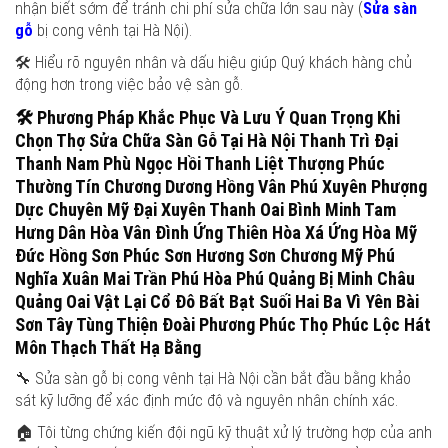
nhận biết sớm để tránh chi phí sửa chữa lớn sau này (
Sửa sàn
gỗ
bị cong vênh tại Hà Nội).
🛠️ Hiểu rõ nguyên nhân và dấu hiệu giúp Quý khách hàng chủ
động hơn trong việc bảo vệ sàn gỗ.
🛠️
Phương Pháp Khắc Phục Và Lưu Ý Quan Trọng Khi
Chọn Thợ Sửa Chữa Sàn Gỗ Tại Hà Nội
Thanh Trì Đại
Thanh Nam Phù Ngọc Hồi Thanh Liệt Thượng Phúc
Thường Tín Chương Dương Hồng Vân Phú Xuyên Phượng
Dực Chuyên Mỹ Đại Xuyên Thanh Oai Bình Minh Tam
Hưng Dân Hòa Vân Đình Ứng Thiên Hòa Xá Ứng Hòa Mỹ
Đức Hồng Sơn Phúc Sơn Hương Sơn Chương Mỹ Phú
Nghĩa Xuân Mai Trần Phú Hòa Phú Quảng Bị Minh Châu
Quảng Oai Vật Lại Cổ Đô Bất Bạt Suối Hai Ba Vì Yên Bài
Sơn Tây Tùng Thiện Đoài Phương Phúc Thọ Phúc Lộc Hát
Môn Thạch Thất Hạ Bằng
🔧 Sửa sàn gỗ bị cong vênh tại Hà Nội cần bắt đầu bằng khảo
sát kỹ lưỡng để xác định mức độ và nguyên nhân chính xác.
🏠 Tôi từng chứng kiến đội ngũ kỹ thuật xử lý trường hợp của anh