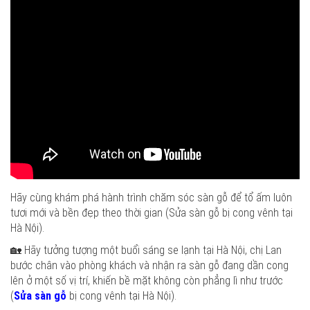
Hãy cùng khám phá hành trình chăm sóc sàn gỗ để tổ ấm luôn
tươi mới và bền đẹp theo thời gian (Sửa sàn gỗ bị cong vênh tại
Hà Nội).
🏡 Hãy tưởng tượng một buổi sáng se lạnh tại Hà Nội, chị Lan
bước chân vào phòng khách và nhận ra sàn gỗ đang dần cong
lên ở một số vị trí, khiến bề mặt không còn phẳng lì như trước
(
Sửa sàn gỗ
bị cong vênh tại Hà Nội).