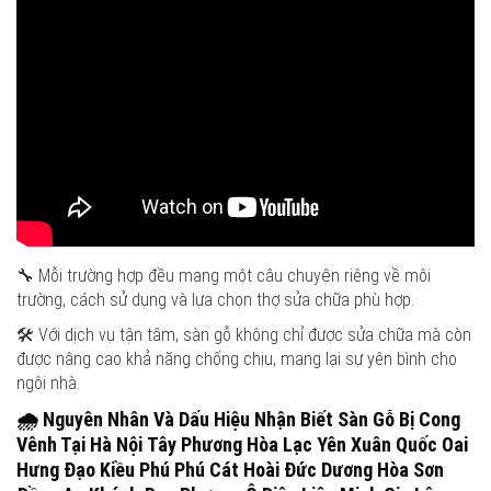
🔧 Mỗi trường hợp đều mang một câu chuyện riêng về môi
trường, cách sử dụng và lựa chọn thợ sửa chữa phù hợp.
🛠️ Với dịch vụ tận tâm, sàn gỗ không chỉ được sửa chữa mà còn
được nâng cao khả năng chống chịu, mang lại sự yên bình cho
ngôi nhà.
🌧️
Nguyên Nhân Và Dấu Hiệu Nhận Biết Sàn Gỗ Bị Cong
Vênh Tại Hà Nội
Tây Phương Hòa Lạc Yên Xuân Quốc Oai
Hưng Đạo Kiều Phú Phú Cát Hoài Đức Dương Hòa Sơn