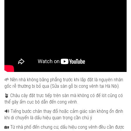
🌱 Nền nhà không bằng phẳng trước khi lắp đặt là nguyên nhân
gốc rễ thường bị bỏ qua (Sửa sàn gỗ bị cong vênh tại Hà Nội).
🪴 Chậu cây đặt trực tiếp trên sàn mà không có đế lót cũng có
thể gây ẩm cục bộ dẫn đến cong vênh.
🔊 Tiếng bước chân thay đổi hoặc cảm giác sàn không ổn định
khi di chuyển là dấu hiệu quan trọng cần chú ý.
🏡 Từ nhà phố đến chung cư, dấu hiệu cong vênh đều cần được