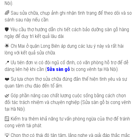
Nội).
🌈 Sau sửa chữa, chụp ảnh ghi nhận tình trạng để theo dõi và so
sánh sau này nếu cần.
🛡️ Yêu cầu thợ hướng dẫn chi tiết cách bảo dưỡng sàn gỗ hàng
ngày để duy trì kết quả lâu dài.
🌟 Chị Mai ở quận Long Biên áp dụng các lưu ý này và rất hài
lòng với kết quả sửa chữa.
📍 Ưu tiên đơn vị có đội ngũ cố định, có văn phòng hỗ trợ để dễ
dàng liên hệ khi cần (
Sửa sàn gỗ
bị cong vênh tại Hà Nội).
❤️ Sự lựa chọn thợ sửa chữa đúng đắn thể hiện tình yêu và sự
quan tâm chu đáo đến tổ ấm.
🌿 Góp phần nâng cao chất lượng cuộc sống bằng cách chọn
đối tác trách nhiệm và chuyên nghiệp (Sửa sàn gỗ bị cong vênh
tại Hà Nội).
🪟 Kiểm tra thêm khả năng tư vấn phòng ngừa của thợ để tránh
cong vênh tái phát.
💡 Chọn thợ có thái độ tận tâm, lắng nghe và giải đáp thắc mắc