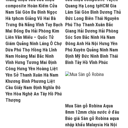
composite Hoàn Kiếm Cửa
Quang Hạ Long tpHCM Gia
Nam Sài Gòn Ba Đình Ngọc
Lâm Sài Gòn Bình Dương Thủ
Hà tphcm Giảng Võ Hai Bà
Đức Long Biên Thái Nguyên
Trưng Đà Nẵng Vĩnh Tuy Bạch
Phú Thọ Thanh Xuân Bắc
Mai Đống Đa Hải Phòng Kim
Giang Hải Dương Hải Phòng
Liên Văn Miếu – Quốc Tử
Sóc Sơn Bắc Ninh Hà Nam
Giám Quảng Ninh Láng Ô Chợ
Đông Anh Hà Nội Hưng Yên
Dừa Phú Thọ Hồng Hà Lĩnh
Phú Xuyên Quảng Ninh Nam
Nam Hoàng Mai Bắc Ninh
Định Mỹ Đức Ninh Bình Thái
Vĩnh Hưng Tương Mai Định
Bình Tây Hồ Vĩnh Phúc
Công Hưng Yên Hoàng Liệt
Yên Sở Thanh Xuân Hà Nam
Khương Đình Phương Liệt
Cầu Giấy Nam Định Nghĩa Đô
Yên Hòa Nghệ An Tây Hồ Phú
Thượng
Mua Sàn gỗ Robina Aqua
8mm 12mm chịu nước ở đâu
Báo giá Sàn gỗ Robina aqua
nhập khẩu Malaysia Hà Nội