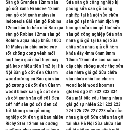
Sàn gỗ Grandee 12mm sàn
Sửa sàn gỗ công nghiệp bị
gỗ cốt xanh Grandee 12mm
phồng sửa sàn gỗ công
sàn gỗ cốt xanh malaysia
nghiệp tại hà nội sửa chữa
indonesia Giá sàn gỗ Robina
sàn gỗ tại nhà nhận dịch vụ
12mm bản to bản nhỏ Báo giá
báo giá sửa sàn gỗ thợ sửa
sàn gỗ Robina 12mm sàn gỗ
sàn gỗ công nghiệp Sửa sàn
Robina aqua nhập khẩu 100%
nhựa giả gỗ tại hà nội Sửa
từ Malaysia chịu nước cực
chữa sàn nhựa giả gỗ hèm
tốt chống cong vênh mối
khóa dày 4mm 6mm 8mm
mọt hiệu quả nhất hiện nay
10mm 12mm đế cao su cao
giá bao nhiêu tiền 1m2 tại Hà
cấp chịu chống nước thợ sửa
Nội Sàn gỗ cốt đen Charm
sàn nhựa giả gỗ Sửa chữa
wood xương cá Báo giá sàn
sàn nhựa chịu lực charm
gỗ xương cá cốt đen Charm
wood hobi wood kosmos
wood black sàn gỗ cốt đen
glotex dg 331 332 333 334
và cốt xanh sàn gỗ cốt đen
Sửa mặt bậc cầu thang nhựa
cdf hdf sàn gỗ cốt đen có
giả gỗ tự nhiên 221 222 223
tốt không sàn gỗ công
224 225 226 227 228 sửa cửa
nghiệp cốt đen giá bao nhiêu
nhựa giả gỗ Sửa chữa sàn gỗ
Richy Star 12mm an cường
tại nhà Hà Nội Sửa chữa sàn
winfloor charmwood wilson
gỗ bị phồng cong vênh mối