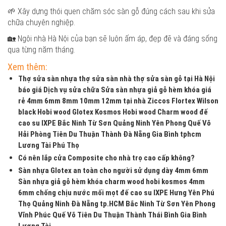
🌱 Xây dựng thói quen chăm sóc sàn gỗ đúng cách sau khi sửa
chữa chuyên nghiệp.
🏡 Ngôi nhà Hà Nội của bạn sẽ luôn ấm áp, đẹp đẽ và đáng sống
qua từng năm tháng.
Xem thêm:
Thợ sửa sàn nhựa thợ sửa sàn nhà thợ sửa sàn gỗ tại Hà Nội
báo giá Dịch vụ sửa chữa Sửa sàn nhựa giả gỗ hèm khóa giá
rẻ 4mm 6mm 8mm 10mm 12mm tại nhà Ziccos Flortex Wilson
black Hobi wood Glotex Kosmos Hobi wood Charm wood đế
cao su IXPE Bắc Ninh Từ Sơn Quảng Ninh Yên Phong Quế Võ
Hải Phòng Tiên Du Thuận Thành Đà Nẵng Gia Bình tphcm
Lương Tài Phú Thọ
Có nên lắp cửa Composite cho nhà trọ cao cấp không?
Sàn nhựa Glotex an toàn cho người sử dụng dày 4mm 6mm
Sàn nhựa giả gỗ hèm khóa charm wood hobi kosmos 4mm
6mm chống chịu nước mối mọt đế cao su IXPE Hưng Yên Phú
Thọ Quảng Ninh Đà Nẵng tp.HCM Bắc Ninh Từ Sơn Yên Phong
Vĩnh Phúc Quế Võ Tiên Du Thuận Thành Thái Bình Gia Bình