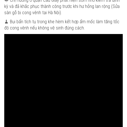
🌟 Chị Hương ở quận Cầu Giấy phát hiện sớm nhờ kiểm tra định
kỳ và đã khắc phục thành công trước khi hư hỏng lan rộng (Sửa
sàn gỗ bị cong vênh tại Hà Nội).
🧹 Bụi bẩn tích tụ trong khe hèm kết hợp ẩm mốc làm tăng tốc
độ cong vênh nếu không vệ sinh đúng cách.