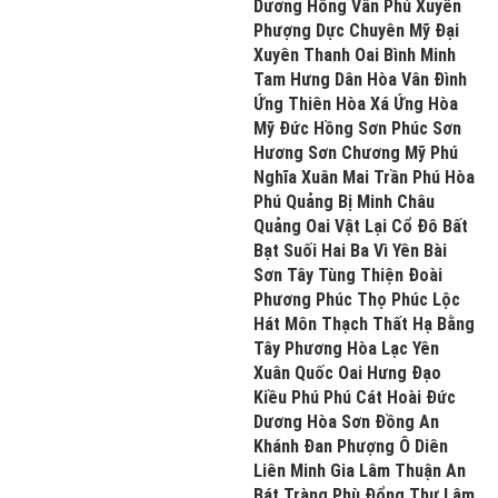
Dương Hồng Vân Phú Xuyên
Phượng Dực Chuyên Mỹ Đại
Xuyên Thanh Oai Bình Minh
Tam Hưng Dân Hòa Vân Đình
Ứng Thiên Hòa Xá Ứng Hòa
Mỹ Đức Hồng Sơn Phúc Sơn
Hương Sơn Chương Mỹ Phú
Nghĩa Xuân Mai Trần Phú Hòa
Phú Quảng Bị Minh Châu
Quảng Oai Vật Lại Cổ Đô Bất
Bạt Suối Hai Ba Vì Yên Bài
Sơn Tây Tùng Thiện Đoài
Phương Phúc Thọ Phúc Lộc
Hát Môn Thạch Thất Hạ Bằng
Tây Phương Hòa Lạc Yên
Xuân Quốc Oai Hưng Đạo
Kiều Phú Phú Cát Hoài Đức
Dương Hòa Sơn Đồng An
Khánh Đan Phượng Ô Diên
Liên Minh Gia Lâm Thuận An
Bát Tràng Phù Đổng Thư Lâm