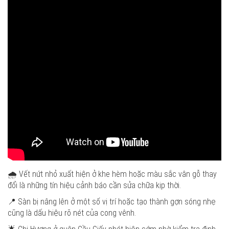
🌧️ Vết nứt nhỏ xuất hiện ở khe hèm hoặc màu sắc vân gỗ thay
đổi là những tín hiệu cảnh báo cần sửa chữa kịp thời.
📍 Sàn bị nâng lên ở một số vị trí hoặc tạo thành gợn sóng nhẹ
cũng là dấu hiệu rõ nét của cong vênh.