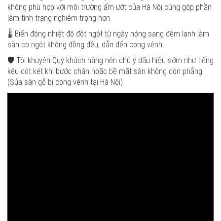
không phù hợp với môi trường ẩm ướt của Hà Nội cũng góp phần
làm tình trạng nghiêm trọng hơn.
🌡️ Biến động nhiệt độ đột ngột từ ngày nóng sang đêm lạnh làm
sàn co ngót không đồng đều, dẫn đến cong vênh.
🛡️ Tôi khuyên Quý khách hàng nên chú ý dấu hiệu sớm như tiếng
kêu cót két khi bước chân hoặc bề mặt sàn không còn phẳng
(Sửa sàn gỗ bị cong vênh tại Hà Nội).