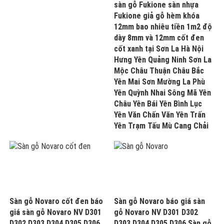
sàn gỗ Fukione sàn nhựa
Fukione giả gỗ hèm khóa
12mm bao nhiêu tiền 1m2 độ
dày 8mm và 12mm cốt đen
cốt xanh tại Sơn La Hà Nội
Hưng Yên Quảng Ninh Sơn La
Mộc Châu Thuận Châu Bắc
Yên Mai Sơn Mường La Phù
Yên Quỳnh Nhai Sông Mã Yên
Châu Yên Bái Yên Bình Lục
Yên Văn Chấn Văn Yên Trấn
Yên Trạm Tấu Mù Cang Chải
Sàn gỗ Novaro cốt đen báo
Sàn gỗ Novaro báo giá sàn
giá sàn gỗ Novaro NV D301
gỗ Novaro NV D301 D302
D302 D303 D304 D305 D306
D303 D304 D305 D306 Sàn gỗ