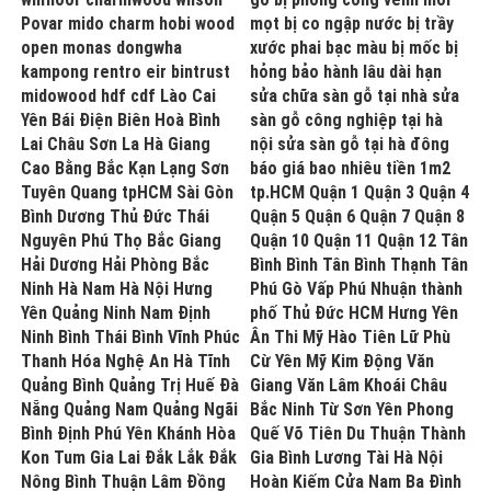
Povar mido charm hobi wood
mọt bị co ngập nước bị trầy
open monas dongwha
xước phai bạc màu bị mốc bị
kampong rentro eir bintrust
hỏng bảo hành lâu dài hạn
midowood hdf cdf Lào Cai
sửa chữa sàn gỗ tại nhà sửa
Yên Bái Điện Biên Hoà Bình
sàn gỗ công nghiệp tại hà
Lai Châu Sơn La Hà Giang
nội sửa sàn gỗ tại hà đông
Cao Bằng Bắc Kạn Lạng Sơn
báo giá bao nhiêu tiền 1m2
Tuyên Quang tpHCM Sài Gòn
tp.HCM Quận 1 Quận 3 Quận 4
Bình Dương Thủ Đức Thái
Quận 5 Quận 6 Quận 7 Quận 8
Nguyên Phú Thọ Bắc Giang
Quận 10 Quận 11 Quận 12 Tân
Hải Dương Hải Phòng Bắc
Bình Bình Tân Bình Thạnh Tân
Ninh Hà Nam Hà Nội Hưng
Phú Gò Vấp Phú Nhuận thành
Yên Quảng Ninh Nam Định
phố Thủ Đức HCM Hưng Yên
Ninh Bình Thái Bình Vĩnh Phúc
Ân Thi Mỹ Hào Tiên Lữ Phù
Thanh Hóa Nghệ An Hà Tĩnh
Cừ Yên Mỹ Kim Động Văn
Quảng Bình Quảng Trị Huế Đà
Giang Văn Lâm Khoái Châu
Nẵng Quảng Nam Quảng Ngãi
Bắc Ninh Từ Sơn Yên Phong
Bình Định Phú Yên Khánh Hòa
Quế Võ Tiên Du Thuận Thành
Kon Tum Gia Lai Đắk Lắk Đắk
Gia Bình Lương Tài Hà Nội
Nông Bình Thuận Lâm Đồng
Hoàn Kiếm Cửa Nam Ba Đình