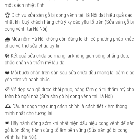
một cách nhiệt tình.
🏆 Dịch vụ sửa sàn gỗ bị cong vênh tại Hà Nội đạt hiệu quả cao
nhất khi Quý khách hàng chú ý kỹ các yếu tố trên (Sửa sàn gỗ bị
cong vênh tại Hà Nội).
🌧️ Mùa nồm Hà Nội không còn đáng lo khi có phương pháp khắc
phục và thợ sửa chữa uy tín.
🛠️ Kết quả sửa chữa sẽ mang lại không gian sống phẳng đẹp,
chắc chắn và thẩm mỹ lâu dài.
❤️ Mỗi bước chân trên sàn sau sửa chữa đều mang lại cảm giác
yên tâm và hạnh phúc.
🌈 Vẻ đẹp sàn gỗ được khôi phục, nâng tầm giá trị thẩm mỹ cho
toàn bộ ngôi nhà (Sửa sàn gỗ bị cong vênh tại Hà Nội).
🕰️ Đầu tư chọn thợ đúng cách chính là cách tiết kiệm thông
minh nhất cho tương lai.
🌟 Hãy hành động sớm khi phát hiện dấu hiệu cong vênh để sàn
gỗ luôn đồng hành cùng tổ ấm bền vững (Sửa sàn gỗ bị cong
vênh tại Hà Nội).