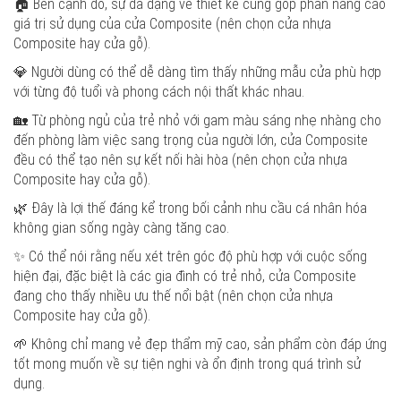
🏠 Bên cạnh đó, sự đa dạng về thiết kế cũng góp phần nâng cao
giá trị sử dụng của cửa Composite (nên chọn cửa nhựa
Composite hay cửa gỗ).
💎 Người dùng có thể dễ dàng tìm thấy những mẫu cửa phù hợp
với từng độ tuổi và phong cách nội thất khác nhau.
🏡 Từ phòng ngủ của trẻ nhỏ với gam màu sáng nhẹ nhàng cho
đến phòng làm việc sang trọng của người lớn, cửa Composite
đều có thể tạo nên sự kết nối hài hòa (nên chọn cửa nhựa
Composite hay cửa gỗ).
🌿 Đây là lợi thế đáng kể trong bối cảnh nhu cầu cá nhân hóa
không gian sống ngày càng tăng cao.
✨ Có thể nói rằng nếu xét trên góc độ phù hợp với cuộc sống
hiện đại, đặc biệt là các gia đình có trẻ nhỏ, cửa Composite
đang cho thấy nhiều ưu thế nổi bật (nên chọn cửa nhựa
Composite hay cửa gỗ).
🌱 Không chỉ mang vẻ đẹp thẩm mỹ cao, sản phẩm còn đáp ứng
tốt mong muốn về sự tiện nghi và ổn định trong quá trình sử
dụng.