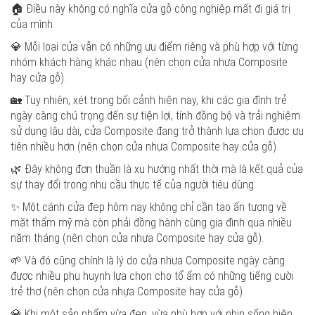
🏠 Điều này không có nghĩa cửa gỗ công nghiệp mất đi giá trị
của mình.
💎 Mỗi loại cửa vẫn có những ưu điểm riêng và phù hợp với từng
nhóm khách hàng khác nhau (nên chọn cửa nhựa Composite
hay cửa gỗ).
🏡 Tuy nhiên, xét trong bối cảnh hiện nay, khi các gia đình trẻ
ngày càng chú trọng đến sự tiện lợi, tính đồng bộ và trải nghiệm
sử dụng lâu dài, cửa Composite đang trở thành lựa chọn được ưu
tiên nhiều hơn (nên chọn cửa nhựa Composite hay cửa gỗ).
🌿 Đây không đơn thuần là xu hướng nhất thời mà là kết quả của
sự thay đổi trong nhu cầu thực tế của người tiêu dùng.
✨ Một cánh cửa đẹp hôm nay không chỉ cần tạo ấn tượng về
mặt thẩm mỹ mà còn phải đồng hành cùng gia đình qua nhiều
năm tháng (nên chọn cửa nhựa Composite hay cửa gỗ).
🌱 Và đó cũng chính là lý do cửa nhựa Composite ngày càng
được nhiều phụ huynh lựa chọn cho tổ ấm có những tiếng cười
trẻ thơ (nên chọn cửa nhựa Composite hay cửa gỗ).
💎 Khi một sản phẩm vừa đẹp, vừa phù hợp với nhịp sống hiện