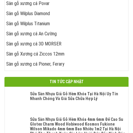
Sàn gỗ xương cá Povar
Sàn gỗ Wilplus Diamond
Sàn gỗ Wilplus Titanium
Sàn gỗ xương cá An Cường
Sàn gỗ xương cá 3D MORSER
Sàn gỗ Xương cá Ziccos 12mm
Sàn gỗ xương cá Pioner, Ferary
TIN TỨC CẬP NHẬT
Sửa Sàn Nhựa Giả Gỗ Hèm Khóa Tại Hà Nội Uy Tín
Nhanh Chóng Và Giá Sửa Chữa Hợp Lý
Không
Có
Bình
Luận
Sửa Sàn Nhựa Giả Gỗ Hèm Khóa 4mm 6mm Đế Cao Su
Ở
Glotex Charm Wood Hobiwood Kosmos Fukione
Sửa
Wilson Mikado 4mm 6mm Bao Nhiêu 1m2 Tại Hà Nội