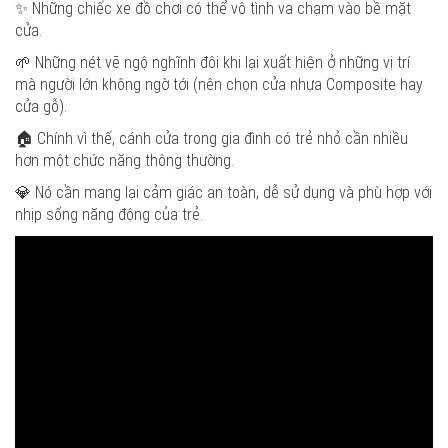
✨ Những chiếc xe đồ chơi có thể vô tình va chạm vào bề mặt
cửa.
🌱 Những nét vẽ ngộ nghĩnh đôi khi lại xuất hiện ở những vị trí
mà người lớn không ngờ tới (nên chọn cửa nhựa Composite hay
cửa gỗ).
🏠 Chính vì thế, cánh cửa trong gia đình có trẻ nhỏ cần nhiều
hơn một chức năng thông thường.
💎 Nó cần mang lại cảm giác an toàn, dễ sử dụng và phù hợp với
nhịp sống năng động của trẻ.