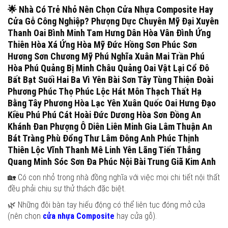
🌟
Nhà Có Trẻ Nhỏ Nên Chọn Cửa Nhựa Composite Hay
Cửa Gỗ Công Nghiệp?
Phượng Dực Chuyên Mỹ Đại Xuyên
Thanh Oai Bình Minh Tam Hưng Dân Hòa Vân Đình Ứng
Thiên Hòa Xá Ứng Hòa Mỹ Đức Hồng Sơn Phúc Sơn
Hương Sơn Chương Mỹ Phú Nghĩa Xuân Mai Trần Phú
Hòa Phú Quảng Bị Minh Châu Quảng Oai Vật Lại Cổ Đô
Bất Bạt Suối Hai Ba Vì Yên Bài Sơn Tây Tùng Thiện Đoài
Phương Phúc Thọ Phúc Lộc Hát Môn Thạch Thất Hạ
Bằng Tây Phương Hòa Lạc Yên Xuân Quốc Oai Hưng Đạo
Kiều Phú Phú Cát Hoài Đức Dương Hòa Sơn Đồng An
Khánh Đan Phượng Ô Diên Liên Minh Gia Lâm Thuận An
Bát Tràng Phù Đổng Thư Lâm Đông Anh Phúc Thịnh
Thiên Lộc Vĩnh Thanh Mê Linh Yên Lãng Tiến Thắng
Quang Minh Sóc Sơn Đa Phúc Nội Bài Trung Giã Kim Anh
🏡 Có con nhỏ trong nhà đồng nghĩa với việc mọi chi tiết nội thất
đều phải chịu sự thử thách đặc biệt.
🌿 Những đôi bàn tay hiếu động có thể liên tục đóng mở cửa
(nên chọn
cửa nhựa Composite
hay cửa gỗ).