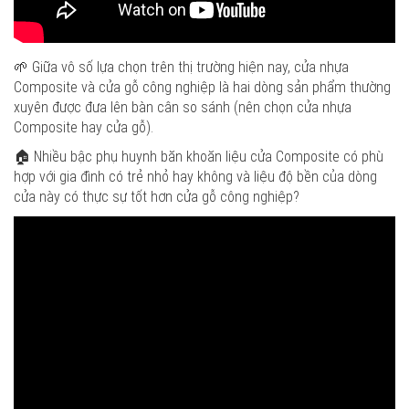
🌱 Giữa vô số lựa chọn trên thị trường hiện nay, cửa nhựa
Composite và cửa gỗ công nghiệp là hai dòng sản phẩm thường
xuyên được đưa lên bàn cân so sánh (nên chọn cửa nhựa
Composite hay cửa gỗ).
🏠 Nhiều bậc phụ huynh băn khoăn liệu cửa Composite có phù
hợp với gia đình có trẻ nhỏ hay không và liệu độ bền của dòng
cửa này có thực sự tốt hơn cửa gỗ công nghiệp?