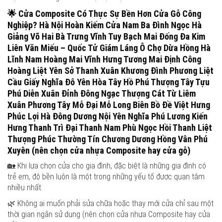
🌟
Cửa Composite Có Thực Sự Bền Hơn Cửa Gỗ Công
Nghiệp?
Hà Nội Hoàn Kiếm Cửa Nam Ba Đình Ngọc Hà
Giảng Võ Hai Bà Trưng Vĩnh Tuy Bạch Mai Đống Đa Kim
Liên Văn Miếu – Quốc Tử Giám Láng Ô Chợ Dừa Hồng Hà
Lĩnh Nam Hoàng Mai Vĩnh Hưng Tương Mai Định Công
Hoàng Liệt Yên Sở Thanh Xuân Khương Đình Phương Liệt
Cầu Giấy Nghĩa Đô Yên Hòa Tây Hồ Phú Thượng Tây Tựu
Phú Diễn Xuân Đỉnh Đông Ngạc Thượng Cát Từ Liêm
Xuân Phương Tây Mỗ Đại Mỗ Long Biên Bồ Đề Việt Hưng
Phúc Lợi Hà Đông Dương Nội Yên Nghĩa Phú Lương Kiến
Hưng Thanh Trì Đại Thanh Nam Phù Ngọc Hồi Thanh Liệt
Thượng Phúc Thường Tín Chương Dương Hồng Vân Phú
Xuyên (nên chọn cửa nhựa Composite hay cửa gỗ)
🏡 Khi lựa chọn cửa cho gia đình, đặc biệt là những gia đình có
trẻ em, độ bền luôn là một trong những yếu tố được quan tâm
nhiều nhất.
🌿 Không ai muốn phải sửa chữa hoặc thay mới cửa chỉ sau một
thời gian ngắn sử dụng (nên chọn cửa nhựa Composite hay cửa