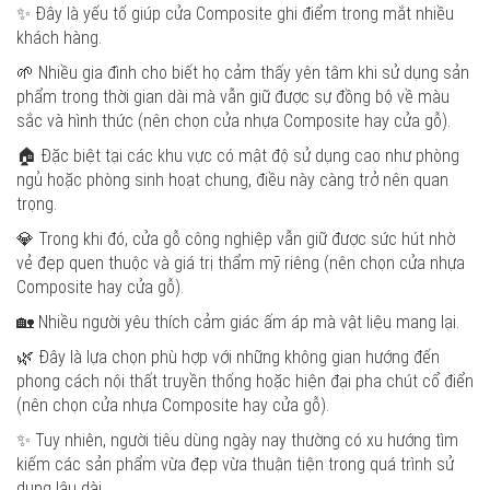
✨ Đây là yếu tố giúp cửa Composite ghi điểm trong mắt nhiều
khách hàng.
🌱 Nhiều gia đình cho biết họ cảm thấy yên tâm khi sử dụng sản
phẩm trong thời gian dài mà vẫn giữ được sự đồng bộ về màu
sắc và hình thức (nên chọn cửa nhựa Composite hay cửa gỗ).
🏠 Đặc biệt tại các khu vực có mật độ sử dụng cao như phòng
ngủ hoặc phòng sinh hoạt chung, điều này càng trở nên quan
trọng.
💎 Trong khi đó, cửa gỗ công nghiệp vẫn giữ được sức hút nhờ
vẻ đẹp quen thuộc và giá trị thẩm mỹ riêng (nên chọn cửa nhựa
Composite hay cửa gỗ).
🏡 Nhiều người yêu thích cảm giác ấm áp mà vật liệu mang lại.
🌿 Đây là lựa chọn phù hợp với những không gian hướng đến
phong cách nội thất truyền thống hoặc hiện đại pha chút cổ điển
(nên chọn cửa nhựa Composite hay cửa gỗ).
✨ Tuy nhiên, người tiêu dùng ngày nay thường có xu hướng tìm
kiếm các sản phẩm vừa đẹp vừa thuận tiện trong quá trình sử
dụng lâu dài.