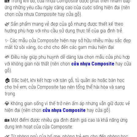
🏡 Trong khi đó, cửa nhựa Composite được phát triển nhằm đáp
ứng những yêu cầu ngày càng cao của cuộc sống hiện đại (nên
chọn cửa nhựa Composite hay cửa gỗ).
🌿 Sản phẩm mang vẻ đẹp của gỗ nhưng được thiết kế theo
hướng phù hợp với nhu cầu sử dụng thực tế của gia đình trẻ.
✨ Các mẫu cửa Composite hiện nay sở hữu nhiều màu sắc đẹp
mắt từ sồi vàng, óc chó cho đến các gam màu hiện đại.
🌱 Điều này giúp phụ huynh dễ dàng lựa chọn mẫu cửa phù hợp
với không gian nội thất (nên chọn
cửa nhựa Composite
hay cửa
gỗ).
🏠 Đặc biệt, khi kết hợp với sàn gỗ, tủ quần áo hoặc bàn học
cho trẻ em, cửa Composite tạo nên tổng thể hài hòa và sang
trọng.
💎 Không gian sống vì thế trở nên ấm áp nhưng vẫn giữ được vẻ
hiện đại (nên chọn
cửa nhựa Composite
hay cửa gỗ).
🏡 Một điểm được nhiều gia đình đánh giá cao là khả năng ứng
dụng linh hoạt của cửa Composite.
🌿 Từ phòng ngủ của bố mẹ, phòng trẻ em cho đến phòng học