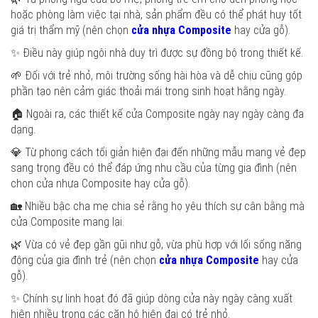
hoặc phòng làm việc tại nhà, sản phẩm đều có thể phát huy tốt
giá trị thẩm mỹ (nên chọn
cửa nhựa Composite
hay cửa gỗ).
✨ Điều này giúp ngôi nhà duy trì được sự đồng bộ trong thiết kế.
🌱 Đối với trẻ nhỏ, môi trường sống hài hòa và dễ chịu cũng góp
phần tạo nên cảm giác thoải mái trong sinh hoạt hằng ngày.
🏠 Ngoài ra, các thiết kế cửa Composite ngày nay ngày càng đa
dạng.
💎 Từ phong cách tối giản hiện đại đến những mẫu mang vẻ đẹp
sang trọng đều có thể đáp ứng nhu cầu của từng gia đình (nên
chọn cửa nhựa Composite hay cửa gỗ).
🏡 Nhiều bậc cha mẹ chia sẻ rằng họ yêu thích sự cân bằng mà
cửa Composite mang lại.
🌿 Vừa có vẻ đẹp gần gũi như gỗ, vừa phù hợp với lối sống năng
động của gia đình trẻ (nên chọn
cửa nhựa Composite
hay cửa
gỗ).
✨ Chính sự linh hoạt đó đã giúp dòng cửa này ngày càng xuất
hiện nhiều trong các căn hộ hiện đại có trẻ nhỏ.