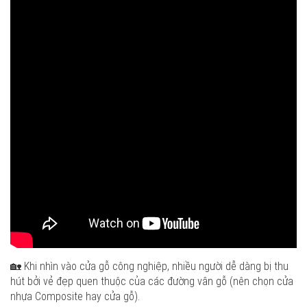
🏡 Khi nhìn vào cửa gỗ công nghiệp, nhiều người dễ dàng bị thu
hút bởi vẻ đẹp quen thuộc của các đường vân gỗ (nên chọn cửa
nhựa Composite hay cửa gỗ).