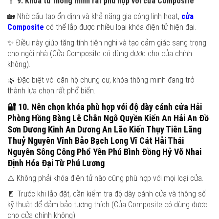
📱
9. Khóa từ thông minh rất phù hợp với cửa Composite
🏡 Nhờ cấu tạo ổn định và khả năng gia công linh hoạt,
cửa
Composite
có thể lắp được nhiều loại khóa điện tử hiện đại.
✨ Điều này giúp tăng tính tiện nghi và tạo cảm giác sang trọng
cho ngôi nhà (Cửa Composite có dùng được cho cửa chính
không).
🌿 Đặc biệt với căn hộ chung cư, khóa thông minh đang trở
thành lựa chọn rất phổ biến.
🔐
10. Nên chọn khóa phù hợp với độ dày cánh cửa
Hải
Phòng Hồng Bàng Lê Chân Ngô Quyền Kiến An Hải An Đồ
Sơn Dương Kinh An Dương An Lão Kiến Thụy Tiên Lãng
Thuỷ Nguyên Vĩnh Bảo Bạch Long Vĩ Cát Hải Thái
Nguyên Sông Công Phổ Yên Phú Bình Đồng Hỷ Võ Nhai
Định Hóa Đại Từ Phú Lương
⚠️ Không phải khóa điện tử nào cũng phù hợp với mọi loại cửa.
🚪 Trước khi lắp đặt, cần kiểm tra độ dày cánh cửa và thông số
kỹ thuật để đảm bảo tương thích (Cửa Composite có dùng được
cho cửa chính không).