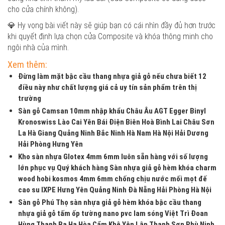
cho cửa chính không).
💎 Hy vọng bài viết này sẽ giúp bạn có cái nhìn đầy đủ hơn trước
khi quyết định lựa chọn cửa Composite và khóa thông minh cho
ngôi nhà của mình.
Xem thêm:
Đừng làm mặt bậc cầu thang nhựa giả gỗ nếu chưa biết 12
điều này như chất lượng giá cả uy tín sản phẩm trên thị
trường
Sàn gỗ Camsan 10mm nhập khẩu Châu Âu AGT Egger Binyl
Kronoswiss Lào Cai Yên Bái Điện Biên Hoà Bình Lai Châu Sơn
La Hà Giang Quảng Ninh Bắc Ninh Hà Nam Hà Nội Hải Dương
Hải Phòng Hưng Yên
Kho sàn nhựa Glotex 4mm 6mm luôn sẵn hàng với số lượng
lớn phục vụ Quý khách hàng Sàn nhựa giả gỗ hèm khóa charm
wood hobi kosmos 4mm 6mm chống chịu nước mối mọt đế
cao su IXPE Hưng Yên Quảng Ninh Đà Nẵng Hải Phòng Hà Nội
Sàn gỗ Phú Thọ sàn nhựa giả gỗ hèm khóa bậc cầu thang
nhựa giả gỗ tấm ốp tường nano pvc lam sóng Việt Trì Đoan
Hùng Thanh Ba Hạ Hòa Cẩm Khê Yên Lập Thanh Sơn Phù Ninh