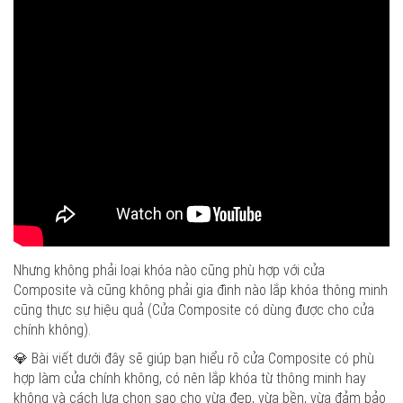
Nhưng không phải loại khóa nào cũng phù hợp với cửa
Composite và cũng không phải gia đình nào lắp khóa thông minh
cũng thực sự hiệu quả (Cửa Composite có dùng được cho cửa
chính không).
💎 Bài viết dưới đây sẽ giúp bạn hiểu rõ cửa Composite có phù
hợp làm cửa chính không, có nên lắp khóa từ thông minh hay
không và cách lựa chọn sao cho vừa đẹp, vừa bền, vừa đảm bảo