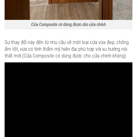
Cửa Composite có dùng được cho cửa chính
Sự thay đổi này đến từ nhu cầu về một loại cửa vừa đẹp, chống
ẩm tốt, vừa có tính thẩm mỹ hiện đại phù hợp với xu hướng nội
thất mới (Cửa Composite có dùng được cho cửa chính không).