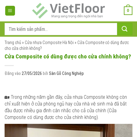
Bỏ
qua
0
nội
dung
Tìm
kiếm:
Trang chủ
»
Cửa nhựa Composite Hà Nội
»
Cửa Composite có dùng được
cho cửa chính không?
Cửa Composite có dùng được cho cửa chính không?
Đăng vào
27/05/2026
bởi
Sàn Gỗ Công Nghiệp
🏡 Trong những năm gần đây, cửa nhựa Composite không còn
chỉ xuất hiện ở cửa phòng ngủ hay cửa nhà vệ sinh mà đã bắt
đầu được nhiều gia đình cân nhắc cho cả cửa chính (Cửa
Composite có dùng được cho cửa chính không).