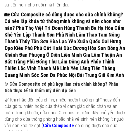
sự tiện nghi cho ngôi nhà hiện đại.
🏡
Cửa Composite có dùng được cho cửa chính không?
Có nên lắp khóa từ thông minh không và nên chọn như
nào?
Phú Thọ Việt Trì Đoan Hùng Thanh Ba Hạ Hòa Cẩm
Khê Yên Lập Thanh Sơn Phù Ninh Lâm Thao Tam Nông
Thanh Thủy Tân Sơn Hòa Lạc Yên Xuân Quốc Oai Hưng
Đạo Kiều Phú Phú Cát Hoài Đức Dương Hòa Sơn Đồng An
Khánh Đan Phượng Ô Diên Liên Minh Gia Lâm Thuận An
Bát Tràng Phù Đổng Thư Lâm Đông Anh Phúc Thịnh
Thiên Lộc Vĩnh Thanh Mê Linh Yên Lãng Tiến Thắng
Quang Minh Sóc Sơn Đa Phúc Nội Bài Trung Giã Kim Anh
✨
Cửa Composite có phù hợp làm cửa chính không? Phân
tích thực tế từ thẩm mỹ đến độ bền
🌿 Khi nhắc đến cửa chính, nhiều người thường nghĩ ngay đến
cửa gỗ tự nhiên hoặc cửa thép vì cảm giác chắc chắn và an
toàn. Trong khi đó, cửa nhựa Composite trước đây chủ yếu được
dùng cho cửa thông phòng hoặc nhà vệ sinh nên không ít người
vẫn còn khá dè dặt (
Cửa Composite
có dùng được cho cửa