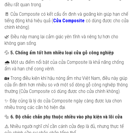
điều rất quan trọng.
🚪 Cửa Composite có kết cấu ổn định và gioăng kín giúp hạn chế
tiếng động khá hiệu quả (
Cửa Composite
có dùng được cho cửa
chính không).
🌿 Điều này mang lại cảm giác yên tĩnh và riêng tư hơn cho
không gian sống.
💦
5. Chống ẩm tốt hơn nhiều loại cửa gỗ công nghiệp
🌧️ Một ưu điểm nổi bật của cửa Composite là khả năng chống
ẩm và hạn chế cong vênh.
🏡 Trong điều kiện khí hậu nóng ẩm như Việt Nam, điều này giúp
cửa ổn định hơn nhiều so với một số dòng gỗ công nghiệp thông
thường (Cửa Composite có dùng được cho cửa chính không).
✨ Đây cũng là lý do cửa Composite ngày càng được lựa chọn
nhiều trong các căn hộ hiện đại.
🔩
6. Độ chắc chắn phụ thuộc nhiều vào phụ kiện và lõi cửa
⚠️ Nhiều người nghĩ chỉ cần cánh cửa đẹp là đủ, nhưng thực tế
cửa chính cần sự chắc chắn tổng thể.