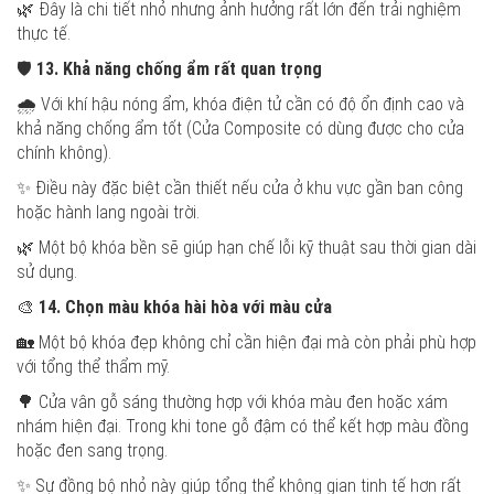
🌿 Đây là chi tiết nhỏ nhưng ảnh hưởng rất lớn đến trải nghiệm
thực tế.
🛡️
13. Khả năng chống ẩm rất quan trọng
🌧️ Với khí hậu nóng ẩm, khóa điện tử cần có độ ổn định cao và
khả năng chống ẩm tốt (Cửa Composite có dùng được cho cửa
chính không).
✨ Điều này đặc biệt cần thiết nếu cửa ở khu vực gần ban công
hoặc hành lang ngoài trời.
🌿 Một bộ khóa bền sẽ giúp hạn chế lỗi kỹ thuật sau thời gian dài
sử dụng.
🎨
14. Chọn màu khóa hài hòa với màu cửa
🏡 Một bộ khóa đẹp không chỉ cần hiện đại mà còn phải phù hợp
với tổng thể thẩm mỹ.
🌳 Cửa vân gỗ sáng thường hợp với khóa màu đen hoặc xám
nhám hiện đại. Trong khi tone gỗ đậm có thể kết hợp màu đồng
hoặc đen sang trọng.
✨ Sự đồng bộ nhỏ này giúp tổng thể không gian tinh tế hơn rất