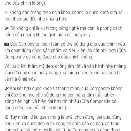
cho cửa chính không).
✨ Không cần mang theo chìa khóa, không lo quên khóa cửa và
mọi thao tác đều nhẹ nhàng hơn.
🌿 Đó không chỉ là xu hướng công nghệ mà còn là phong cách
sống của những không gian hiện đại ngày nay.
🏡 Cửa Composite hoàn toàn có thể sử dụng cho cửa chính nếu
lựa chọn đúng dòng sản phẩm và điều kiện lắp đặt phù hợp (Cửa
Composite có dùng được cho cửa chính không).
Với ưu điểm thẩm mỹ đẹp, chống ẩm tốt và vận hành nhẹ nhàng,
loại cửa này đang ngày càng xuất hiện nhiều trong các căn hộ
và nhà ở hiện đại.
🌿 Khi kết hợp cùng khóa từ thông minh, cửa Composite không
chỉ đáp ứng nhu cầu sử dụng mà còn nâng tầm trải nghiệm
sống tiện nghi và hiện đại hơn rất nhiều (Cửa Composite có
dùng được cho cửa chính không).
🚪 Tuy nhiên, điều quan trọng là phải chọn đúng loại cửa, đúng
phụ kiện và đúng đơn vị thi công để đảm bảo độ bền, an toàn
cũng như tính thẩm mỹ lâu dài (Cửa Composite có dùng được