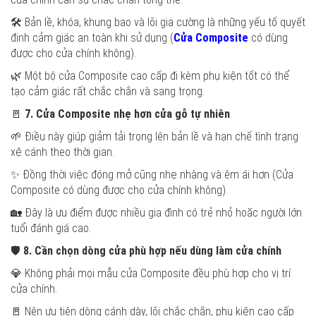
🛠️ Bản lề, khóa, khung bao và lõi gia cường là những yếu tố quyết
định cảm giác an toàn khi sử dụng (
Cửa Composite
có dùng
được cho cửa chính không).
🌿 Một bộ cửa Composite cao cấp đi kèm phụ kiện tốt có thể
tạo cảm giác rất chắc chắn và sang trọng.
🚪
7. Cửa Composite nhẹ hơn cửa gỗ tự nhiên
🌱 Điều này giúp giảm tải trọng lên bản lề và hạn chế tình trạng
xệ cánh theo thời gian.
✨ Đồng thời việc đóng mở cũng nhẹ nhàng và êm ái hơn (Cửa
Composite có dùng được cho cửa chính không).
🏡 Đây là ưu điểm được nhiều gia đình có trẻ nhỏ hoặc người lớn
tuổi đánh giá cao.
🛡️
8. Cần chọn dòng cửa phù hợp nếu dùng làm cửa chính
💎 Không phải mọi mẫu cửa Composite đều phù hợp cho vị trí
cửa chính.
🚪 Nên ưu tiên dòng cánh dày, lõi chắc chắn, phụ kiện cao cấp