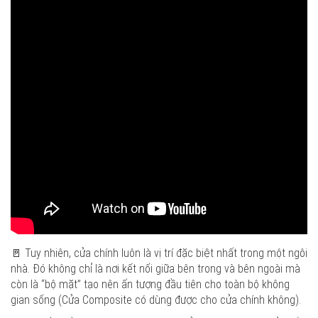
🚪 Tuy nhiên, cửa chính luôn là vị trí đặc biệt nhất trong một ngôi
nhà. Đó không chỉ là nơi kết nối giữa bên trong và bên ngoài mà
còn là “bộ mặt” tạo nên ấn tượng đầu tiên cho toàn bộ không
gian sống (Cửa Composite có dùng được cho cửa chính không).