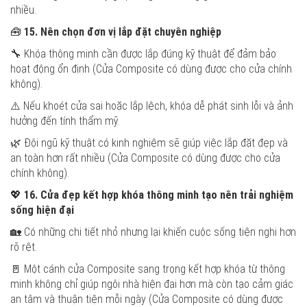
nhiều.
🧰
15. Nên chọn đơn vị lắp đặt chuyên nghiệp
🔧 Khóa thông minh cần được lắp đúng kỹ thuật để đảm bảo
hoạt động ổn định (Cửa Composite có dùng được cho cửa chính
không).
⚠️ Nếu khoét cửa sai hoặc lắp lệch, khóa dễ phát sinh lỗi và ảnh
hưởng đến tính thẩm mỹ.
🌿 Đội ngũ kỹ thuật có kinh nghiệm sẽ giúp việc lắp đặt đẹp và
an toàn hơn rất nhiều (Cửa Composite có dùng được cho cửa
chính không).
💖
16. Cửa đẹp kết hợp khóa thông minh tạo nên trải nghiệm
sống hiện đại
🏡 Có những chi tiết nhỏ nhưng lại khiến cuộc sống tiện nghi hơn
rõ rệt.
🚪 Một cánh cửa Composite sang trọng kết hợp khóa từ thông
minh không chỉ giúp ngôi nhà hiện đại hơn mà còn tạo cảm giác
an tâm và thuận tiện mỗi ngày (Cửa Composite có dùng được