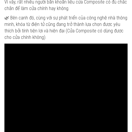
Vì vậy, rất nhiều người băn khoăn liệu cửa Composite có đủ chắc
chắn để làm cửa chính hay không.
🌿 Bên cạnh đó, cùng với sự phát triển của công nghệ nhà thông
minh, khóa từ điện tử cũng đang trở thành lựa chọn được yêu
thích bởi tính tiện lợi và hiện đại (Cửa Composite có dùng được
cho cửa chính không).