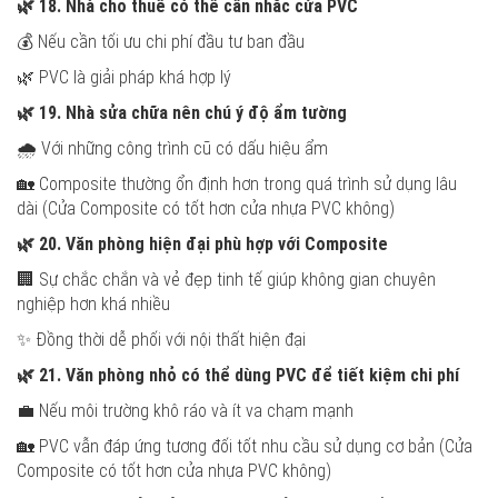
🌿
18. Nhà cho thuê có thể cân nhắc cửa PVC
💰 Nếu cần tối ưu chi phí đầu tư ban đầu
🌿 PVC là giải pháp khá hợp lý
🌿
19. Nhà sửa chữa nên chú ý độ ẩm tường
🌧️ Với những công trình cũ có dấu hiệu ẩm
🏡 Composite thường ổn định hơn trong quá trình sử dụng lâu
dài (Cửa Composite có tốt hơn cửa nhựa PVC không)
🌿
20. Văn phòng hiện đại phù hợp với Composite
🏢 Sự chắc chắn và vẻ đẹp tinh tế giúp không gian chuyên
nghiệp hơn khá nhiều
✨ Đồng thời dễ phối với nội thất hiện đại
🌿
21. Văn phòng nhỏ có thể dùng PVC để tiết kiệm chi phí
💼 Nếu môi trường khô ráo và ít va chạm mạnh
🏡 PVC vẫn đáp ứng tương đối tốt nhu cầu sử dụng cơ bản (Cửa
Composite có tốt hơn cửa nhựa PVC không)