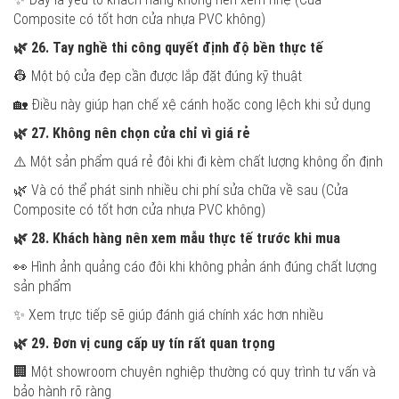
Composite có tốt hơn cửa nhựa PVC không)
🌿
26. Tay nghề thi công quyết định độ bền thực tế
👷 Một bộ cửa đẹp cần được lắp đặt đúng kỹ thuật
🏡 Điều này giúp hạn chế xệ cánh hoặc cong lệch khi sử dụng
🌿
27. Không nên chọn cửa chỉ vì giá rẻ
⚠️ Một sản phẩm quá rẻ đôi khi đi kèm chất lượng không ổn định
🌿 Và có thể phát sinh nhiều chi phí sửa chữa về sau (Cửa
Composite có tốt hơn cửa nhựa PVC không)
🌿
28. Khách hàng nên xem mẫu thực tế trước khi mua
👀 Hình ảnh quảng cáo đôi khi không phản ánh đúng chất lượng
sản phẩm
✨ Xem trực tiếp sẽ giúp đánh giá chính xác hơn nhiều
🌿
29. Đơn vị cung cấp uy tín rất quan trọng
🏢 Một showroom chuyên nghiệp thường có quy trình tư vấn và
bảo hành rõ ràng