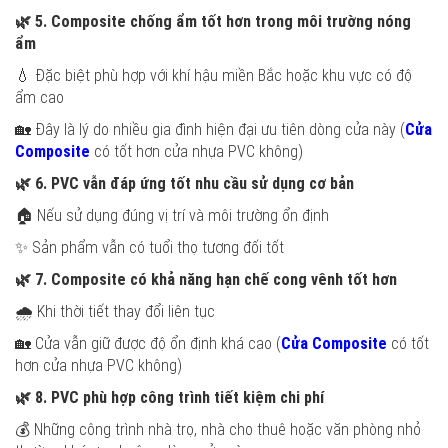
🌿
5. Composite chống ẩm tốt hơn trong môi trường nóng
ẩm
💧 Đặc biệt phù hợp với khí hậu miền Bắc hoặc khu vực có độ
ẩm cao
🏡 Đây là lý do nhiều gia đình hiện đại ưu tiên dòng cửa này (
Cửa
Composite
có tốt hơn cửa nhựa PVC không)
🌿
6. PVC vẫn đáp ứng tốt nhu cầu sử dụng cơ bản
🏠 Nếu sử dụng đúng vị trí và môi trường ổn định
✨ Sản phẩm vẫn có tuổi thọ tương đối tốt
🌿
7. Composite có khả năng hạn chế cong vênh tốt hơn
🌧️ Khi thời tiết thay đổi liên tục
🏡 Cửa vẫn giữ được độ ổn định khá cao (
Cửa Composite
có tốt
hơn cửa nhựa PVC không)
🌿
8. PVC phù hợp công trình tiết kiệm chi phí
💰 Những công trình nhà trọ, nhà cho thuê hoặc văn phòng nhỏ