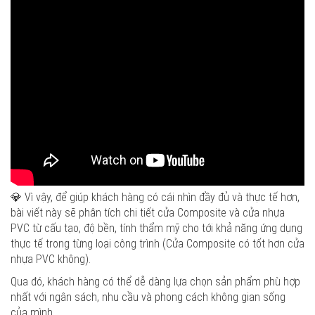
💎 Vì vậy, để giúp khách hàng có cái nhìn đầy đủ và thực tế hơn,
bài viết này sẽ phân tích chi tiết cửa Composite và cửa nhựa
PVC từ cấu tạo, độ bền, tính thẩm mỹ cho tới khả năng ứng dụng
thực tế trong từng loại công trình (Cửa Composite có tốt hơn cửa
nhựa PVC không).
Qua đó, khách hàng có thể dễ dàng lựa chọn sản phẩm phù hợp
nhất với ngân sách, nhu cầu và phong cách không gian sống
của mình.