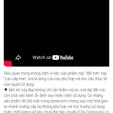
Điều quan trọng không nằm ở việc sản phẩm nào “đắt hơn” hay
“cao cấp hơn”, mà là dòng cửa nào phù hợp với nhu cầu thực tế
của người sử dụng.
🌳 Một bộ cửa đẹp không chỉ cần thẩm mỹ lúc mới lắp đặt mà
còn phải vận hành ổn định sau nhiều năm sử dụng. Có những
sản phẩm rất bắt mắt trong showroom nhưng sau một thời gian
lại nhanh xuống cấp do không phù hợp với môi trường sử dụng
hoặc chất lượng vật liệu chưa đạt tiêu chuẩn (Cửa Composite có