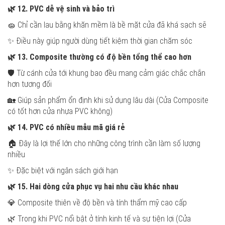
🌿
12. PVC dễ vệ sinh và bảo trì
🧽 Chỉ cần lau bằng khăn mềm là bề mặt cửa đã khá sạch sẽ
✨ Điều này giúp người dùng tiết kiệm thời gian chăm sóc
🌿
13. Composite thường có độ bền tổng thể cao hơn
🛡️ Từ cánh cửa tới khung bao đều mang cảm giác chắc chắn
hơn tương đối
🏡 Giúp sản phẩm ổn định khi sử dụng lâu dài (Cửa Composite
có tốt hơn cửa nhựa PVC không)
🌿
14. PVC có nhiều mẫu mã giá rẻ
🏠 Đây là lợi thế lớn cho những công trình cần làm số lượng
nhiều
✨ Đặc biệt với ngân sách giới hạn
🌿
15. Hai dòng cửa phục vụ hai nhu cầu khác nhau
💎 Composite thiên về độ bền và tính thẩm mỹ cao cấp
🌿 Trong khi PVC nổi bật ở tính kinh tế và sự tiện lợi (Cửa