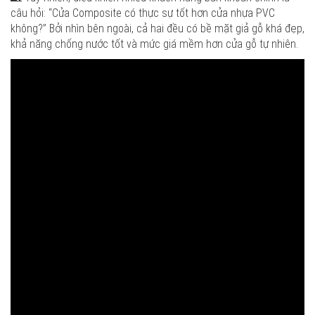
câu hỏi: “Cửa Composite có thực sự tốt hơn cửa nhựa PVC
không?” Bởi nhìn bên ngoài, cả hai đều có bề mặt giả gỗ khá đẹp,
khả năng chống nước tốt và mức giá mềm hơn cửa gỗ tự nhiên.