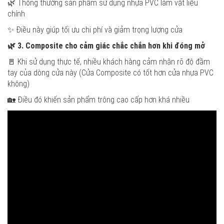
🌿 Thông thường sản phẩm sử dụng nhựa PVC làm vật liệu
chính
✨ Điều này giúp tối ưu chi phí và giảm trọng lượng cửa
🌿
3. Composite cho cảm giác chắc chắn hơn khi đóng mở
🚪 Khi sử dụng thực tế, nhiều khách hàng cảm nhận rõ độ đầm
tay của dòng cửa này (Cửa Composite có tốt hơn cửa nhựa PVC
không)
🏡 Điều đó khiến sản phẩm trông cao cấp hơn khá nhiều