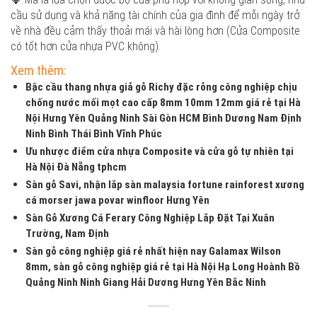
cầu sử dụng và khả năng tài chính của gia đình để mỗi ngày trở
về nhà đều cảm thấy thoải mái và hài lòng hơn (Cửa Composite
có tốt hơn cửa nhựa PVC không).
Xem thêm:
Bậc cầu thang nhựa giả gỗ Richy đặc rỗng công nghiệp chịu
chống nước mối mọt cao cấp 8mm 10mm 12mm giá rẻ tại Hà
Nội Hưng Yên Quảng Ninh Sài Gòn HCM Bình Dương Nam Định
Ninh Bình Thái Bình Vĩnh Phúc
Ưu nhược điểm cửa nhựa Composite và cửa gỗ tự nhiên tại
Hà Nội Đà Nẵng tphcm
Sàn gỗ Savi, nhận lắp sàn malaysia fortune rainforest xương
cá morser jawa povar winfloor Hưng Yên
Sàn Gỗ Xương Cá Ferary Công Nghiệp Lắp Đặt Tại Xuân
Trường, Nam Định
Sàn gỗ công nghiệp giá rẻ nhất hiện nay Galamax Wilson
8mm, sàn gỗ công nghiệp giá rẻ tại Hà Nội Hạ Long Hoành Bồ
Quảng Ninh Ninh Giang Hải Dương Hưng Yên Bắc Ninh