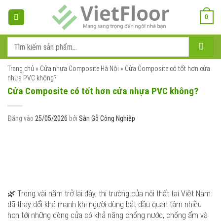
Bỏ
qua
0
nội
dung
Tìm
kiếm:
Trang chủ
»
Cửa nhựa Composite Hà Nội
»
Cửa Composite có tốt hơn cửa
nhựa PVC không?
Cửa Composite có tốt hơn cửa nhựa PVC không?
Đăng vào
25/05/2026
bởi
Sàn Gỗ Công Nghiệp
🌿 Trong vài năm trở lại đây, thị trường cửa nội thất tại Việt Nam
đã thay đổi khá mạnh khi người dùng bắt đầu quan tâm nhiều
hơn tới những dòng cửa có khả năng chống nước, chống ẩm và