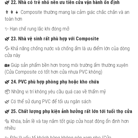
🌿
22. Nhà có trẻ nhỏ nên ưu tiên cửa vận hành ổn định
👨‍👩‍👧 Composite thường mang lại cảm giác chắc chắn và an
toàn hơn
✨ Hạn chế rung lắc khi đóng mở
🌿
23. Nhà vệ sinh rất phù hợp với Composite
💦 Khả năng chống nước và chống ẩm là ưu điểm lớn của dòng
cửa này
🏡 Giúp sản phẩm bền hơn trong môi trường ẩm thường xuyên
(Cửa Composite có tốt hơn cửa nhựa PVC không)
🌿
24. PVC phù hợp phòng phụ hoặc kho chứa
📦 Những vị trí không yêu cầu quá cao về thẩm mỹ
🌿 Có thể sử dụng PVC để tối ưu ngân sách
🌿
25. Chất lượng phụ kiện ảnh hưởng rất lớn tới tuổi thọ cửa
🔩 Khóa, bản lề và tay nắm tốt giúp cửa hoạt động ổn định hơn
nhiều
✨ Đây là yếu tố khách hàng không nên xem nhẹ (Cửa