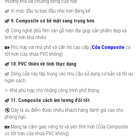
thường khá ưa chuộng dòng cửa này
🌿 Vì mức đầu tư ban đầu nhẹ hơn đáng kể
🌿
9. Composite có bề mặt sang trọng hơn
🎨 Công nghệ phủ film vân gỗ hiện đại giúp sản phẩm đẹp và
tinh tế hơn khá nhiều
🏡 Phù hợp với nhà phố và căn hộ cao cấp (
Cửa Composite
có
tốt hơn cửa nhựa PVC không)
🌿
10. PVC thiên về tính thực dụng
🌿 Dòng cửa này tập trung vào nhu cầu sử dụng cơ bản và tối ưu
ngân sách
✨ Khá phù hợp cho những công trình phổ thông
🌿
11. Composite cách âm tương đối tốt
🔇 Đây là ưu điểm được nhiều khách hàng đánh giá cao cho
phòng ngủ
🏡 Mang lại cảm giác riêng tư và yên tĩnh hơn (Cửa Composite
có tốt hơn cửa nhựa PVC không)