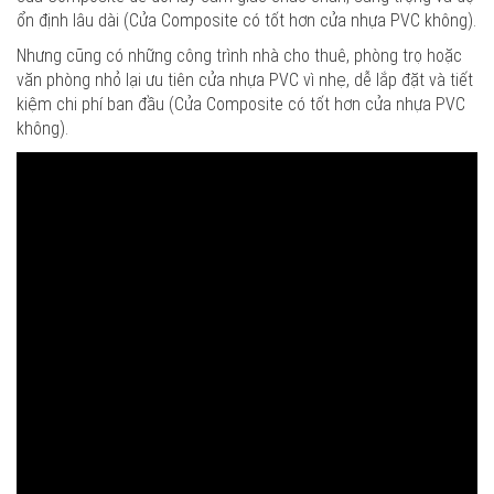
ổn định lâu dài (Cửa Composite có tốt hơn cửa nhựa PVC không).
Nhưng cũng có những công trình nhà cho thuê, phòng trọ hoặc
văn phòng nhỏ lại ưu tiên cửa nhựa PVC vì nhẹ, dễ lắp đặt và tiết
kiệm chi phí ban đầu (Cửa Composite có tốt hơn cửa nhựa PVC
không).