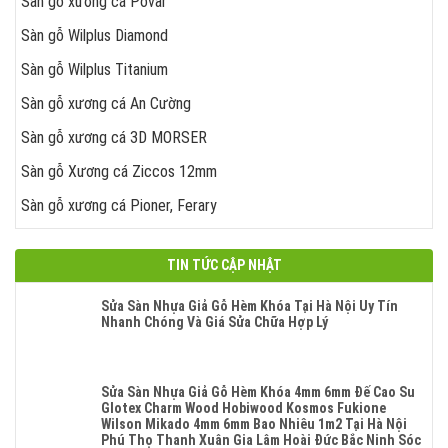
Sàn gỗ xương cá Povar
Sàn gỗ Wilplus Diamond
Sàn gỗ Wilplus Titanium
Sàn gỗ xương cá An Cường
Sàn gỗ xương cá 3D MORSER
Sàn gỗ Xương cá Ziccos 12mm
Sàn gỗ xương cá Pioner, Ferary
TIN TỨC CẬP NHẬT
Sửa Sàn Nhựa Giả Gỗ Hèm Khóa Tại Hà Nội Uy Tín
Nhanh Chóng Và Giá Sửa Chữa Hợp Lý
Không
Có
Bình
Luận
Sửa Sàn Nhựa Giả Gỗ Hèm Khóa 4mm 6mm Đế Cao Su
Ở
Glotex Charm Wood Hobiwood Kosmos Fukione
Sửa
Wilson Mikado 4mm 6mm Bao Nhiêu 1m2 Tại Hà Nội
Sàn
Phú Thọ Thanh Xuân Gia Lâm Hoài Đức Bắc Ninh Sóc