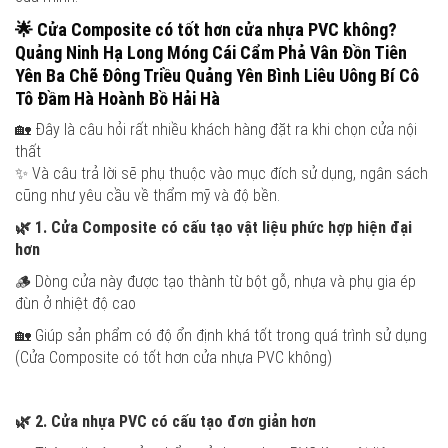
🌟
Cửa Composite có tốt hơn cửa nhựa PVC không?
Quảng Ninh Hạ Long Móng Cái Cẩm Phả Vân Đồn Tiên
Yên Ba Chẽ Đông Triều Quảng Yên Bình Liêu Uông Bí Cô
Tô Đầm Hà Hoành Bồ Hải Hà
🏡 Đây là câu hỏi rất nhiều khách hàng đặt ra khi chọn cửa nội
thất
✨ Và câu trả lời sẽ phụ thuộc vào mục đích sử dụng, ngân sách
cũng như yêu cầu về thẩm mỹ và độ bền.
🌿
1. Cửa Composite có cấu tạo vật liệu phức hợp hiện đại
hơn
🪵 Dòng cửa này được tạo thành từ bột gỗ, nhựa và phụ gia ép
đùn ở nhiệt độ cao
🏡 Giúp sản phẩm có độ ổn định khá tốt trong quá trình sử dụng
(Cửa Composite có tốt hơn cửa nhựa PVC không)
🌿
2. Cửa nhựa PVC có cấu tạo đơn giản hơn