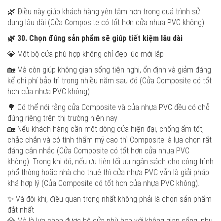
🌿 Điều này giúp khách hàng yên tâm hơn trong quá trình sử
dụng lâu dài (Cửa Composite có tốt hơn cửa nhựa PVC không)
🌿
30. Chọn đúng sản phẩm sẽ giúp tiết kiệm lâu dài
💎 Một bộ cửa phù hợp không chỉ đẹp lúc mới lắp
🏡 Mà còn giúp không gian sống tiện nghi, ổn định và giảm đáng
kể chi phí bảo trì trong nhiều năm sau đó (Cửa Composite có tốt
hơn cửa nhựa PVC không)
🌳 Có thể nói rằng cửa Composite và cửa nhựa PVC đều có chỗ
đứng riêng trên thị trường hiện nay
🏡 Nếu khách hàng cần một dòng cửa hiện đại, chống ẩm tốt,
chắc chắn và có tính thẩm mỹ cao thì Composite là lựa chọn rất
đáng cân nhắc (Cửa Composite có tốt hơn cửa nhựa PVC
không). Trong khi đó, nếu ưu tiên tối ưu ngân sách cho công trình
phổ thông hoặc nhà cho thuê thì cửa nhựa PVC vẫn là giải pháp
khá hợp lý (Cửa Composite có tốt hơn cửa nhựa PVC không).
✨ Và đôi khi, điều quan trọng nhất không phải là chọn sản phẩm
đắt nhất
💎 Mà là lựa chọn được bộ cửa phù hợp với không gian sống, nhu