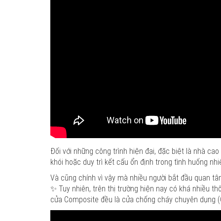
Đối với những công trình hiện đại, đặc biệt là nhà c
khói hoặc duy trì kết cấu ổn định trong tình huống n
Và cũng chính vì vậy mà nhiều người bắt đầu quan tâm
✨ Tuy nhiên, trên thị trường hiện nay có khá nhiều t
cửa Composite đều là cửa chống cháy chuyên dụng 