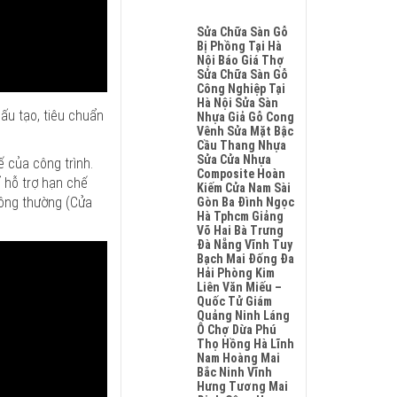
Hobiwood
Su
Không
4mm
Glotex
Có
Sửa Chữa Sàn Gỗ
6mm
Charm
Bình
Bị Phồng Tại Hà
Giả
Wood
Luận
Nội Báo Giá Thợ
Gỗ
Hobiwood
Ở
Sửa Chữa Sàn Gỗ
Hèm
Kosmos
Giá
Công Nghiệp Tại
Khóa
Fukione
Sàn
Hà Nội Sửa Sàn
Luôn
Wilson
Nhựa
u tạo, tiêu chuẩn
Nhựa Giả Gỗ Cong
Có
Mikado
Hobiwood
Vênh Sửa Mặt Bậc
Chất
4mm
4mm
Cầu Thang Nhựa
Lượng
6mm
6mm
Sửa Cửa Nhựa
Tốt
 của công trình.
Bao
Đế
Composite Hoàn
Và
 hỗ trợ hạn chế
Nhiêu
Cao
Kiếm Cửa Nam Sài
An
1m2
Su
hông thường (Cửa
Gòn Ba Đình Ngọc
Toàn
Tại
Hà
Hà Tphcm Giảng
Cho
Hà
Nội
Võ Hai Bà Trưng
Sức
Nội
Phú
Đà Nẵng Vĩnh Tuy
Khỏe
Phú
Thọ
Bạch Mai Đống Đa
Thọ
Đà
Hải Phòng Kim
Thanh
Nẵng
Liên Văn Miếu –
Xuân
Hải
Quốc Tử Giám
Gia
Phòng
Quảng Ninh Láng
Lâm
Ninh
Ô Chợ Dừa Phú
Hoài
Bình
Thọ Hồng Hà Lĩnh
Đức
Nam Hoàng Mai
Bắc
Bắc Ninh Vĩnh
Ninh
Hưng Tương Mai
Sóc