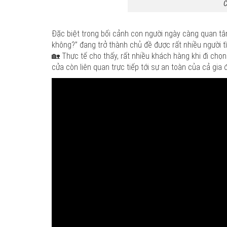
C
Đặc biệt trong bối cảnh con người ngày càng quan t
không?” đang trở thành chủ đề được rất nhiều người 
🏡 Thực tế cho thấy, rất nhiều khách hàng khi đi ch
cửa còn liên quan trực tiếp tới sự an toàn của cả gi