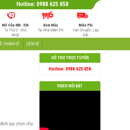
Hotline: 0988 625 858
Mở Cửa 08h -22h
Xem Mẫu
Miễn Phí
Từ Thứ 2 - Chủ
Tại Nhà Miễn Phí
Vận Chuyển, Lắp
Nhật
Đặt
Ỗ THANH LÝ
LIÊN HỆ
HỖ TRỢ TRỰC TUYẾN
Hotline: 0988 625 858
VIDEO NỔI BẬT
đình lựa chọn cho