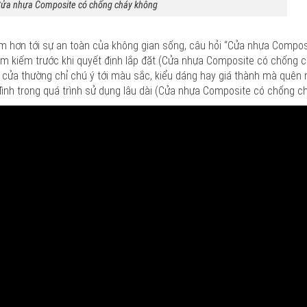
ửa nhựa Composite có chống cháy không
âm hơn tới sự an toàn của không gian sống, câu hỏi “Cửa nhựa Compo
tìm kiếm trước khi quyết định lắp đặt (Cửa nhựa Composite có chống c
ọn cửa thường chỉ chú ý tới màu sắc, kiểu dáng hay giá thành mà quên
a đình trong quá trình sử dụng lâu dài (Cửa nhựa Composite có chống c