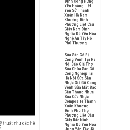
Định Công Hưng
Sơn
Yên Hoàng Liệt
Hải
Yên Sở Thanh
Phòng
Xuân Hà Nam
Đông
Khương Đình
Anh
Phương Liệt Cầu
Quảng
Giấy Nam Định
Ninh
Nghĩa Đô Yên Hòa
Nghệ
Nghệ An Tây Hồ
An
Phú Thượng
Không
Có
Sửa Sàn Gỗ Bị
Bình
Cong Vênh Tại Hà
Luận
Nội Báo Giá Thợ
Ở
Sửa Chữa Sàn Gỗ
Sửa
Công Nghiệp Tại
Chữa
Hà Nội Sửa Sàn
Sàn
Nhựa Giả Gỗ Cong
Gỗ
Vênh Sửa Mặt Bậc
Bị
Cầu Thang Nhựa
Phồng
Sửa Cửa Nhựa
Tại
Composite Thanh
Hà
Xuân Khương
Nội
Đình Phú Thọ
Báo
Phương Liệt Cầu
Giá
Giấy Bắc Ninh
ỹ thuật như các hệ
Thợ
Nghĩa Đô Yên Hòa
Sửa
).
Hưng Yên Tây Hồ