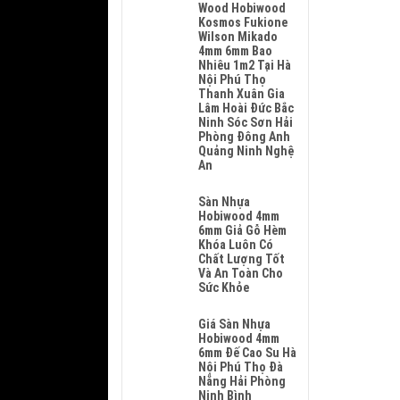
Sửa
Wood Hobiwood
Sàn
Kosmos Fukione
Nhựa
Wilson Mikado
Giả
4mm 6mm Bao
Gỗ
Nhiêu 1m2 Tại Hà
Hèm
Nội Phú Thọ
Khóa
Thanh Xuân Gia
Tại
Lâm Hoài Đức Bắc
Hà
Ninh Sóc Sơn Hải
Nội
Phòng Đông Anh
Uy
Quảng Ninh Nghệ
Tín
An
Nhanh
Không
Chóng
Có
Sàn Nhựa
Và
Bình
Hobiwood 4mm
Giá
Luận
6mm Giả Gỗ Hèm
Sửa
Ở
Khóa Luôn Có
Chữa
Sửa
Chất Lượng Tốt
Hợp
Sàn
Và An Toàn Cho
Lý
Nhựa
Sức Khỏe
Giả
Không
Gỗ
Có
Giá Sàn Nhựa
Hèm
Bình
Hobiwood 4mm
Khóa
Luận
6mm Đế Cao Su Hà
4mm
Ở
Nội Phú Thọ Đà
6mm
Sàn
Nẵng Hải Phòng
Đế
Nhựa
Ninh Bình
Cao