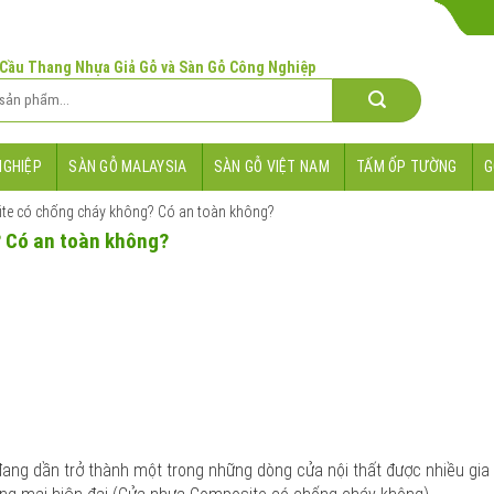
 Cầu Thang Nhựa Giả Gỗ và Sàn Gỗ Công Nghiệp
NGHIỆP
SÀN GỖ MALAYSIA
SÀN GỖ VIỆT NAM
TẤM ỐP TƯỜNG
G
e có chống cháy không? Có an toàn không?
 Có an toàn không?
ang dần trở thành một trong những dòng cửa nội thất được nhiều gia 