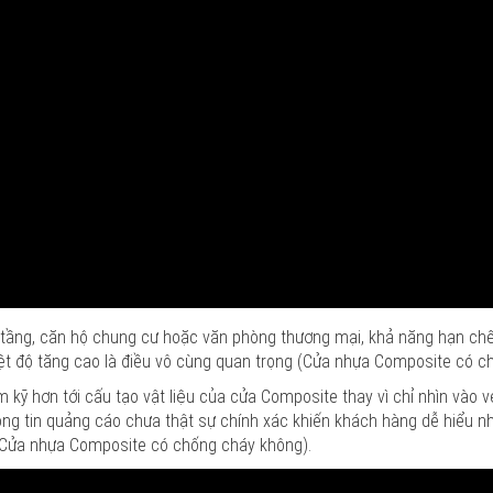
ao tầng, căn hộ chung cư hoặc văn phòng thương mại, khả năng hạn ch
hiệt độ tăng cao là điều vô cùng quan trọng (Cửa nhựa Composite có c
 kỹ hơn tới cấu tạo vật liệu của cửa Composite thay vì chỉ nhìn vào v
hông tin quảng cáo chưa thật sự chính xác khiến khách hàng dễ hiểu n
(Cửa nhựa Composite có chống cháy không).