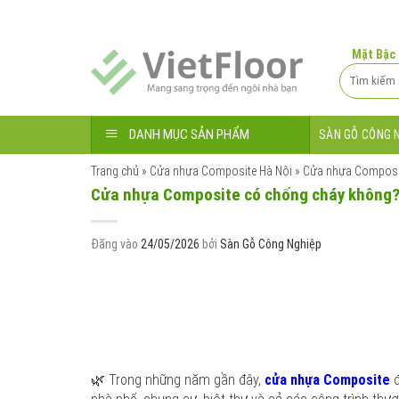
Bỏ
qua
nội
Mặt Bậc
dung
Tìm
kiếm:
DANH MỤC SẢN PHẨM
SÀN GỖ CÔNG 
Trang chủ
»
Cửa nhựa Composite Hà Nội
»
Cửa nhựa Composit
Cửa nhựa Composite có chống cháy không?
Đăng vào
24/05/2026
bởi
Sàn Gỗ Công Nghiệp
🌿 Trong những năm gần đây,
cửa nhựa Composite
đ