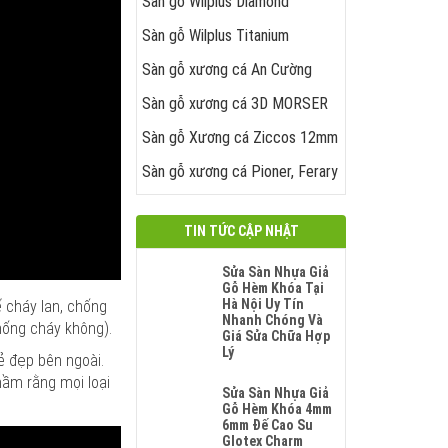
Sàn gỗ Wilplus Diamond
Sàn gỗ Wilplus Titanium
Sàn gỗ xương cá An Cường
Sàn gỗ xương cá 3D MORSER
Sàn gỗ Xương cá Ziccos 12mm
Sàn gỗ xương cá Pioner, Ferary
TIN TỨC CẬP NHẬT
Sửa Sàn Nhựa Giả
Gỗ Hèm Khóa Tại
Hà Nội Uy Tín
ế cháy lan, chống
Nhanh Chóng Và
hống cháy không).
Giá Sửa Chữa Hợp
Lý
ẻ đẹp bên ngoài.
Không
hầm rằng mọi loại
Có
Sửa Sàn Nhựa Giả
Bình
Gỗ Hèm Khóa 4mm
Luận
6mm Đế Cao Su
Ở
Glotex Charm