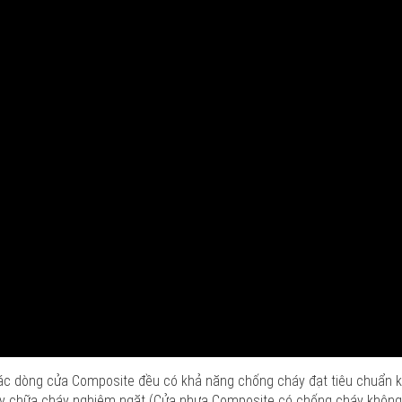
 các dòng cửa Composite đều có khả năng chống cháy đạt tiêu chuẩn k
áy chữa cháy nghiêm ngặt (Cửa nhựa Composite có chống cháy không