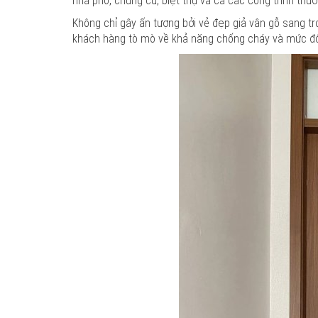
nhà phố, chung cư, biệt thự và cả các công trình th
Không chỉ gây ấn tượng bởi vẻ đẹp giả vân gỗ sang 
khách hàng tò mò về khả năng chống cháy và mức độ 