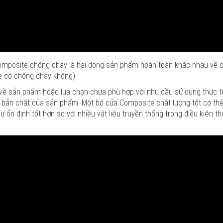
mposite chống cháy là hai dòng sản phẩm hoàn toàn khác nhau về cấ
e có chống cháy không).
i về sản phẩm hoặc lựa chọn chưa phù hợp với nhu cầu sử dụng thực tế
 bản chất của sản phẩm. Một bộ cửa Composite chất lượng tốt có thể
 ổn định tốt hơn so với nhiều vật liệu truyền thống trong điều kiện t