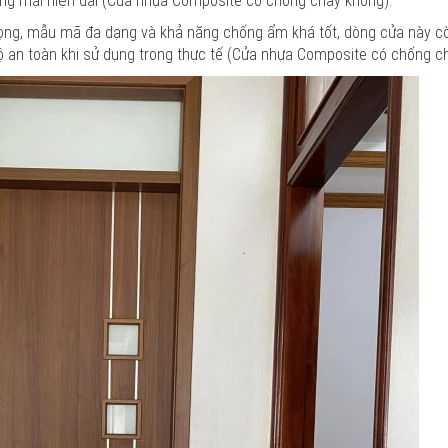
ương mại hiện đại (Cửa nhựa Composite có chống cháy không).
trọng, mẫu mã đa dạng và khả năng chống ẩm khá tốt, dòng cửa này cò
an toàn khi sử dụng trong thực tế (Cửa nhựa Composite có chống ch