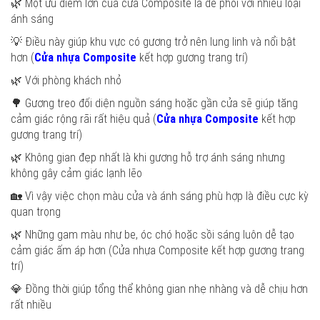
🌿 Một ưu điểm lớn của cửa Composite là dễ phối với nhiều loại
ánh sáng
💡 Điều này giúp khu vực có gương trở nên lung linh và nổi bật
hơn (
Cửa nhựa Composite
kết hợp gương trang trí)
🌿 Với phòng khách nhỏ
🌳 Gương treo đối diện nguồn sáng hoặc gần cửa sẽ giúp tăng
cảm giác rộng rãi rất hiệu quả (
Cửa nhựa Composite
kết hợp
gương trang trí)
🌿 Không gian đẹp nhất là khi gương hỗ trợ ánh sáng nhưng
không gây cảm giác lạnh lẽo
🏡 Vì vậy việc chọn màu cửa và ánh sáng phù hợp là điều cực kỳ
quan trọng
🌿 Những gam màu như be, óc chó hoặc sồi sáng luôn dễ tạo
cảm giác ấm áp hơn (Cửa nhựa Composite kết hợp gương trang
trí)
💎 Đồng thời giúp tổng thể không gian nhẹ nhàng và dễ chịu hơn
rất nhiều