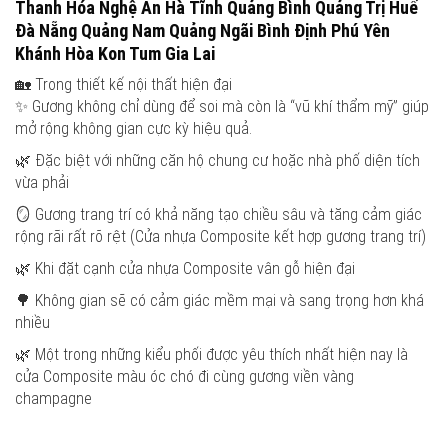
Thanh Hóa Nghệ An Hà Tĩnh Quảng Bình Quảng Trị Huế
Đà Nẵng Quảng Nam Quảng Ngãi Bình Định Phú Yên
Khánh Hòa Kon Tum Gia Lai
🏡 Trong thiết kế nội thất hiện đại
✨ Gương không chỉ dùng để soi mà còn là “vũ khí thẩm mỹ” giúp
mở rộng không gian cực kỳ hiệu quả.
🌿 Đặc biệt với những căn hộ chung cư hoặc nhà phố diện tích
vừa phải
🪞 Gương trang trí có khả năng tạo chiều sâu và tăng cảm giác
rộng rãi rất rõ rệt (Cửa nhựa Composite kết hợp gương trang trí)
🌿 Khi đặt cạnh cửa nhựa Composite vân gỗ hiện đại
🌳 Không gian sẽ có cảm giác mềm mại và sang trọng hơn khá
nhiều
🌿 Một trong những kiểu phối được yêu thích nhất hiện nay là
cửa Composite màu óc chó đi cùng gương viền vàng
champagne