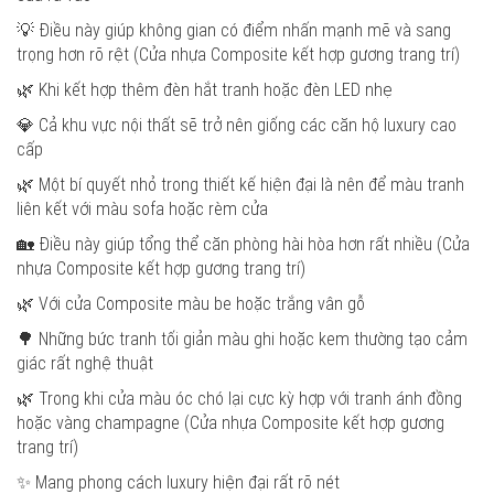
💡 Điều này giúp không gian có điểm nhấn mạnh mẽ và sang
trọng hơn rõ rệt (Cửa nhựa Composite kết hợp gương trang trí)
🌿 Khi kết hợp thêm đèn hắt tranh hoặc đèn LED nhẹ
💎 Cả khu vực nội thất sẽ trở nên giống các căn hộ luxury cao
cấp
🌿 Một bí quyết nhỏ trong thiết kế hiện đại là nên để màu tranh
liên kết với màu sofa hoặc rèm cửa
🏡 Điều này giúp tổng thể căn phòng hài hòa hơn rất nhiều (Cửa
nhựa Composite kết hợp gương trang trí)
🌿 Với cửa Composite màu be hoặc trắng vân gỗ
🌳 Những bức tranh tối giản màu ghi hoặc kem thường tạo cảm
giác rất nghệ thuật
🌿 Trong khi cửa màu óc chó lại cực kỳ hợp với tranh ánh đồng
hoặc vàng champagne (Cửa nhựa Composite kết hợp gương
trang trí)
✨ Mang phong cách luxury hiện đại rất rõ nét