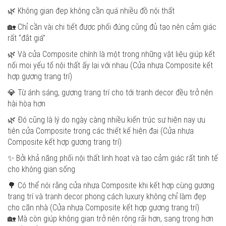
🌿 Không gian đẹp không cần quá nhiều đồ nội thất
🏡 Chỉ cần vài chi tiết được phối đúng cũng đủ tạo nên cảm giác
rất “đắt giá”
🌿 Và cửa Composite chính là một trong những vật liệu giúp kết
nối mọi yếu tố nội thất ấy lại với nhau (Cửa nhựa Composite kết
hợp gương trang trí)
💎 Từ ánh sáng, gương trang trí cho tới tranh decor đều trở nên
hài hòa hơn
🌿 Đó cũng là lý do ngày càng nhiều kiến trúc sư hiện nay ưu
tiên cửa Composite trong các thiết kế hiện đại (Cửa nhựa
Composite kết hợp gương trang trí)
✨ Bởi khả năng phối nội thất linh hoạt và tạo cảm giác rất tinh tế
cho không gian sống
🌳 Có thể nói rằng cửa nhựa Composite khi kết hợp cùng gương
trang trí và tranh decor phong cách luxury không chỉ làm đẹp
cho căn nhà (Cửa nhựa Composite kết hợp gương trang trí)
🏡 Mà còn giúp không gian trở nên rộng rãi hơn, sang trọng hơn