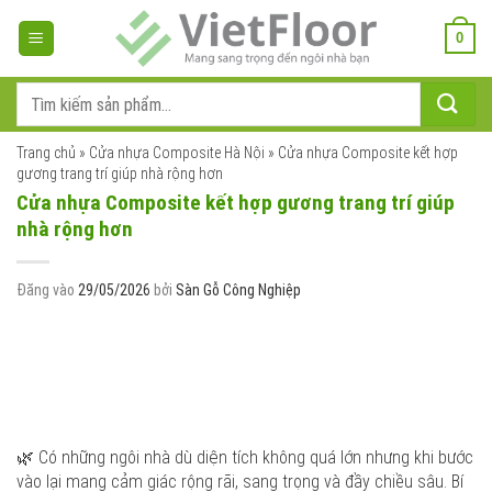
Bỏ
qua
0
nội
dung
Tìm
kiếm:
Trang chủ
»
Cửa nhựa Composite Hà Nội
»
Cửa nhựa Composite kết hợp
gương trang trí giúp nhà rộng hơn
Cửa nhựa Composite kết hợp gương trang trí giúp
nhà rộng hơn
Đăng vào
29/05/2026
bởi
Sàn Gỗ Công Nghiệp
🌿 Có những ngôi nhà dù diện tích không quá lớn nhưng khi bước
vào lại mang cảm giác rộng rãi, sang trọng và đầy chiều sâu. Bí