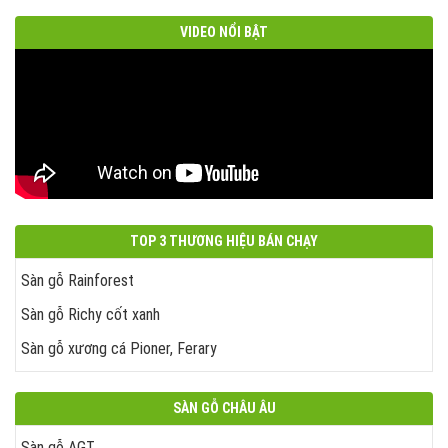
VIDEO NỔI BẬT
TOP 3 THƯƠNG HIỆU BÁN CHẠY
Sàn gỗ Rainforest
Sàn gỗ Richy cốt xanh
Sàn gỗ xương cá Pioner, Ferary
SÀN GỖ CHÂU ÂU
Sàn gỗ AGT