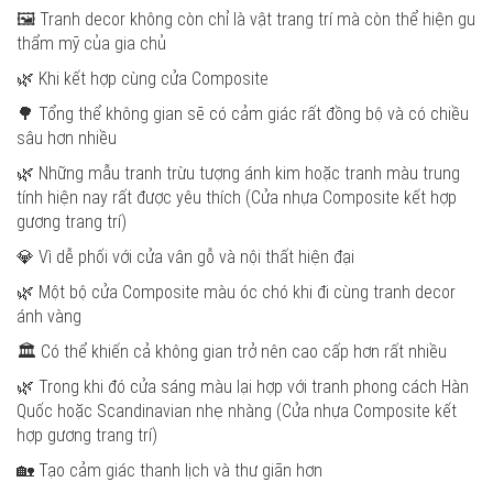
🖼️ Tranh decor không còn chỉ là vật trang trí mà còn thể hiện gu
thẩm mỹ của gia chủ
🌿 Khi kết hợp cùng cửa Composite
🌳 Tổng thể không gian sẽ có cảm giác rất đồng bộ và có chiều
sâu hơn nhiều
🌿 Những mẫu tranh trừu tượng ánh kim hoặc tranh màu trung
tính hiện nay rất được yêu thích (Cửa nhựa Composite kết hợp
gương trang trí)
💎 Vì dễ phối với cửa vân gỗ và nội thất hiện đại
🌿 Một bộ cửa Composite màu óc chó khi đi cùng tranh decor
ánh vàng
🏛️ Có thể khiến cả không gian trở nên cao cấp hơn rất nhiều
🌿 Trong khi đó cửa sáng màu lại hợp với tranh phong cách Hàn
Quốc hoặc Scandinavian nhẹ nhàng (Cửa nhựa Composite kết
hợp gương trang trí)
🏡 Tạo cảm giác thanh lịch và thư giãn hơn