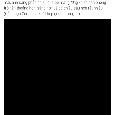
mại, ánh sáng phản chiếu qua bề mặt gương khiến căn phòng
trở nên thoáng hơn, sáng hơn và có chiều sâu hơn rất nhiều
(Cửa nhựa Composite kết hợp gương trang trí).