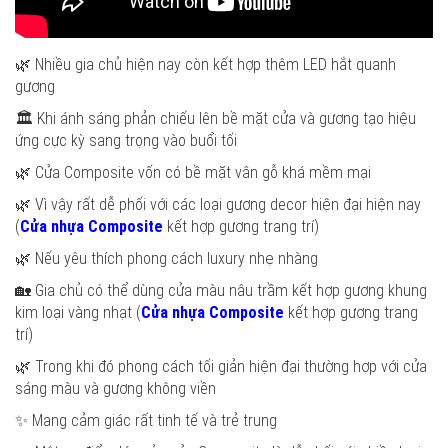
🌿 Nhiều gia chủ hiện nay còn kết hợp thêm LED hắt quanh
gương
🏛️ Khi ánh sáng phản chiếu lên bề mặt cửa và gương tạo hiệu
ứng cực kỳ sang trọng vào buổi tối
🌿 Cửa Composite vốn có bề mặt vân gỗ khá mềm mại
🌿 Vì vậy rất dễ phối với các loại gương decor hiện đại hiện nay
(
Cửa nhựa Composite
kết hợp gương trang trí)
🌿 Nếu yêu thích phong cách luxury nhẹ nhàng
🏡 Gia chủ có thể dùng cửa màu nâu trầm kết hợp gương khung
kim loại vàng nhạt (
Cửa nhựa Composite
kết hợp gương trang
trí)
🌿 Trong khi đó phong cách tối giản hiện đại thường hợp với cửa
sáng màu và gương không viền
✨ Mang cảm giác rất tinh tế và trẻ trung