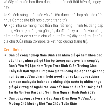
và đầy cảm xúc hơn theo đúng tinh thần nội thất hiện đại ngày
nay.
✨ Khi ánh sáng, màu sắc và vật liệu được phối hợp hài hòa (Cửa
nhựa Composite kết hợp gương trang trí)
💎 Ngôi nhà sẽ mang một thần thái rất riêng — tinh tế, đẳng cấp
nhưng vẫn nhẹ nhàng và gần gũi, đủ để bất kỳ ai bước vào cũng
cảm nhận được sự chỉn chu và gu thẩm mỹ đầy nghệ thuật của
gia chủ (Cửa nhựa Composite kết hợp gương trang trí).
Xem thêm:
Sàn gỗ công nghiệp Nam Định sàn nhựa giả gỗ hèm khóa bậc
cầu thang nhựa giả gỗ tấm ốp tường nano pvc lam sóng Vụ
Bản Ý Yên Mỹ Lộc Nam Trực Trực Ninh Xuân Trường Giao
Thủy Hải Hậu Nghĩa Hưng báo giá thi công lắp đặt sàn gỗ công
nghiệp an cường charm hobi wood monas kampong robina
camsan malaysia indonesia chống chịu nước tự nhiên nhựa
giả gỗ xương cá ngoài trời cao cấp bao nhiêu tiền 1m2 giá rẻ
tại Hà Nội Yên Bái Lạng Sơn Thái Nguyên Ninh Bình 2025
Sàn gỗ xương cá Ferary đẹp Jawa Điện Biên Mường Ảng
Mường Chà Mường Nhé Tủa Chùa Tuần Giáo