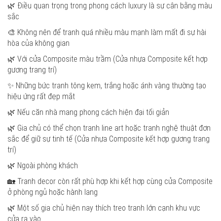
🌿 Điều quan trọng trong phong cách luxury là sự cân bằng màu
sắc
🎨 Không nên để tranh quá nhiều màu mạnh làm mất đi sự hài
hòa của không gian
🌿 Với cửa Composite màu trầm (Cửa nhựa Composite kết hợp
gương trang trí)
✨ Những bức tranh tông kem, trắng hoặc ánh vàng thường tạo
hiệu ứng rất đẹp mắt
🌿 Nếu căn nhà mang phong cách hiện đại tối giản
🌿 Gia chủ có thể chọn tranh line art hoặc tranh nghệ thuật đơn
sắc để giữ sự tinh tế (Cửa nhựa Composite kết hợp gương trang
trí)
🌿 Ngoài phòng khách
🏡 Tranh decor còn rất phù hợp khi kết hợp cùng cửa Composite
ở phòng ngủ hoặc hành lang
🌿 Một số gia chủ hiện nay thích treo tranh lớn cạnh khu vực
cửa ra vào