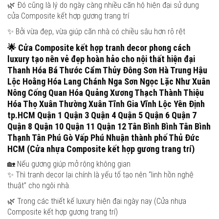
🌿 Đó cũng là lý do ngày càng nhiều căn hộ hiện đại sử dụng
cửa Composite kết hợp gương trang trí
✨ Bởi vừa đẹp, vừa giúp căn nhà có chiều sâu hơn rõ rệt
🌟
Cửa Composite kết hợp tranh decor phong cách
luxury tạo nên vẻ đẹp hoàn hảo cho nội thất hiện đại
Thanh Hóa Bá Thước Cẩm Thủy Đông Sơn Hà Trung Hậu
Lộc Hoằng Hóa Lang Chánh Nga Sơn Ngọc Lặc Như Xuân
Nông Cống Quan Hóa Quảng Xương Thạch Thành Thiệu
Hóa Thọ Xuân Thường Xuân Tĩnh Gia Vĩnh Lộc Yên Định
tp.HCM Quận 1 Quận 3 Quận 4 Quận 5 Quận 6 Quận 7
Quận 8 Quận 10 Quận 11 Quận 12 Tân Bình Bình Tân Bình
Thạnh Tân Phú Gò Vấp Phú Nhuận thành phố Thủ Đức
HCM (Cửa nhựa Composite kết hợp gương trang trí)
🏡 Nếu gương giúp mở rộng không gian
✨ Thì tranh decor lại chính là yếu tố tạo nên “linh hồn nghệ
thuật” cho ngôi nhà.
🌿 Trong các thiết kế luxury hiện đại ngày nay (Cửa nhựa
Composite kết hợp gương trang trí)