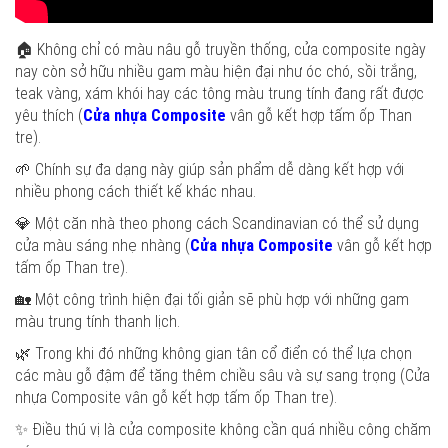
🏠 Không chỉ có màu nâu gỗ truyền thống, cửa composite ngày
nay còn sở hữu nhiều gam màu hiện đại như óc chó, sồi trắng,
teak vàng, xám khói hay các tông màu trung tính đang rất được
yêu thích (
Cửa nhựa Composite
vân gỗ kết hợp tấm ốp Than
tre).
🌱 Chính sự đa dạng này giúp sản phẩm dễ dàng kết hợp với
nhiều phong cách thiết kế khác nhau.
💎 Một căn nhà theo phong cách Scandinavian có thể sử dụng
cửa màu sáng nhẹ nhàng (
Cửa nhựa Composite
vân gỗ kết hợp
tấm ốp Than tre).
🏡 Một công trình hiện đại tối giản sẽ phù hợp với những gam
màu trung tính thanh lịch.
🌿 Trong khi đó những không gian tân cổ điển có thể lựa chọn
các màu gỗ đậm để tăng thêm chiều sâu và sự sang trọng (Cửa
nhựa Composite vân gỗ kết hợp tấm ốp Than tre).
✨ Điều thú vị là cửa composite không cần quá nhiều công chăm