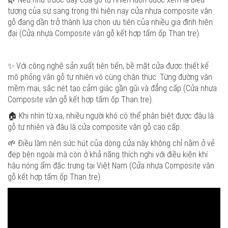
tượng của sự sang trọng thì hiện nay cửa nhựa composite vân
gỗ đang dần trở thành lựa chọn ưu tiên của nhiều gia đình hiện
đại (Cửa nhựa Composite vân gỗ kết hợp tấm ốp Than tre).
✨ Với công nghệ sản xuất tiên tiến, bề mặt cửa được thiết kế
mô phỏng vân gỗ tự nhiên vô cùng chân thực. Từng đường vân
mềm mại, sắc nét tạo cảm giác gần gũi và đẳng cấp (Cửa nhựa
Composite vân gỗ kết hợp tấm ốp Than tre).
🏠 Khi nhìn từ xa, nhiều người khó có thể phân biệt được đâu là
gỗ tự nhiên và đâu là cửa composite vân gỗ cao cấp.
🌱 Điều làm nên sức hút của dòng cửa này không chỉ nằm ở vẻ
đẹp bên ngoài mà còn ở khả năng thích nghi với điều kiện khí
hậu nóng ẩm đặc trưng tại Việt Nam (Cửa nhựa Composite vân
gỗ kết hợp tấm ốp Than tre).