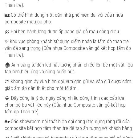
Than tre).
🏡 Có thể hình dung một căn nhà phố hiện đại với cửa nhựa
composite màu óc chó.
🌿 Hai bên hành lang được ốp nano giả gỗ màu đồng điệu.
✨ Khu vực phòng khách sử dụng điểm nhấn là tấm ốp than tre
vân đá sang trọng (Cửa nhựa Composite vân gỗ kết hợp tấm ốp
Than tre).
🏠 Ánh sáng từ đèn led hắt tường phản chiếu lên bề mặt vật liệu
tạo nên hiệu ứng vô cùng cuốn hút.
🌱 Không gian ấy vừa hiện đại, vừa gần gũi và vẫn giữ được cảm
giác ấm áp cần thiết cho một tổ ấm.
💎 Đây cũng là lý do ngày càng nhiều công trình cao cấp lựa
chọn bộ ba vật liệu này (Cửa nhựa Composite vân gỗ kết hợp
tấm ốp Than tre).
🏡 Các showroom nội thất hiện đại đang ứng dụng rộng rãi cửa
composite kết hợp tấm than tre để tạo ấn tượng với khách hàng.