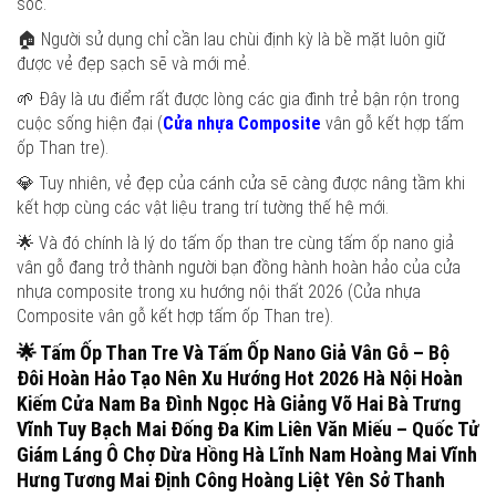
sóc.
🏠 Người sử dụng chỉ cần lau chùi định kỳ là bề mặt luôn giữ
được vẻ đẹp sạch sẽ và mới mẻ.
🌱 Đây là ưu điểm rất được lòng các gia đình trẻ bận rộn trong
cuộc sống hiện đại (
Cửa nhựa Composite
vân gỗ kết hợp tấm
ốp Than tre).
💎 Tuy nhiên, vẻ đẹp của cánh cửa sẽ càng được nâng tầm khi
kết hợp cùng các vật liệu trang trí tường thế hệ mới.
🌟 Và đó chính là lý do tấm ốp than tre cùng tấm ốp nano giả
vân gỗ đang trở thành người bạn đồng hành hoàn hảo của cửa
nhựa composite trong xu hướng nội thất 2026 (Cửa nhựa
Composite vân gỗ kết hợp tấm ốp Than tre).
🌟
Tấm Ốp Than Tre Và Tấm Ốp Nano Giả Vân Gỗ – Bộ
Đôi Hoàn Hảo Tạo Nên Xu Hướng Hot 2026
Hà Nội Hoàn
Kiếm Cửa Nam Ba Đình Ngọc Hà Giảng Võ Hai Bà Trưng
Vĩnh Tuy Bạch Mai Đống Đa Kim Liên Văn Miếu – Quốc Tử
Giám Láng Ô Chợ Dừa Hồng Hà Lĩnh Nam Hoàng Mai Vĩnh
Hưng Tương Mai Định Công Hoàng Liệt Yên Sở Thanh