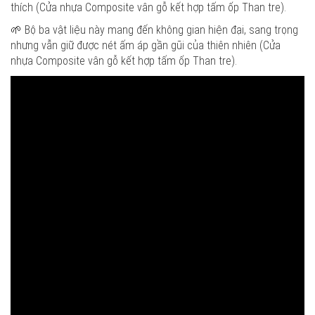
thích (Cửa nhựa Composite vân gỗ kết hợp tấm ốp Than tre).
🌱 Bộ ba vật liệu này mang đến không gian hiện đại, sang trọng
nhưng vẫn giữ được nét ấm áp gần gũi của thiên nhiên (Cửa
nhựa Composite vân gỗ kết hợp tấm ốp Than tre).