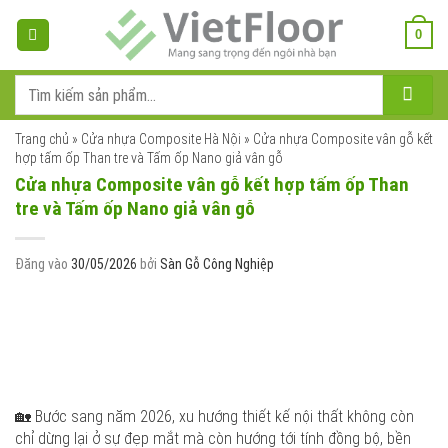
Bỏ
qua
0
nội
dung
Tìm
kiếm:
Trang chủ
»
Cửa nhựa Composite Hà Nội
»
Cửa nhựa Composite vân gỗ kết
hợp tấm ốp Than tre và Tấm ốp Nano giả vân gỗ
Cửa nhựa Composite vân gỗ kết hợp tấm ốp Than
tre và Tấm ốp Nano giả vân gỗ
Đăng vào
30/05/2026
bởi
Sàn Gỗ Công Nghiệp
🏡 Bước sang năm 2026, xu hướng thiết kế nội thất không còn
chỉ dừng lại ở sự đẹp mắt mà còn hướng tới tính đồng bộ, bền