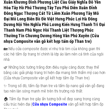
Xuân Khương Đình Phương Liệt Cầu Giấy Nghĩa Đô Yên
Hòa Tây Hồ Phú Thượng Tây Tựu Phú Diễn Xuân Đỉnh
Đông Ngạc Thượng Cát Từ Liêm Xuân Phương Tây Mỗ
Đại Mỗ Long Biên Bồ Đề Việt Hưng Phúc Lợi Hà Đông
Dương Nội Yên Nghĩa Phú Lương Kiến Hưng Thanh Trì Đại
Thanh Nam Phù Ngọc Hồi Thanh Liệt Thượng Phúc
Thường Tín Chương Dương Hồng Vân Phú Xuyên (Cửa
nhựa Composite vân gỗ kết hợp tấm ốp Than tre)
🏡 Nếu cửa composite được ví như trái tim của không gian thì
các hệ tấm ốp trang trí chính là lớp áo làm nên cá tính của ngôi
nhà.
🌿 Những bức tường trắng đơn điệu ngày càng được thay thế
bằng các giải pháp trang trí hiện đại mang tính thẩm mỹ cao hơn
(Cửa nhựa Composite vân gỗ kết hợp tấm ốp Than tre).
✨ Trong số đó, tấm ốp than tre và tấm ốp nano giả vân gỗ đang
tạo nên làn sóng mạnh mẽ trên thị trường nội thất.
🏠 Tấm ốp than tre gây ấn tượng bởi vẻ đẹp sang trọng cùng
cấu trúc hiện đại (
Cửa nhựa Composite
vân gỗ kết hợp tấm ốp