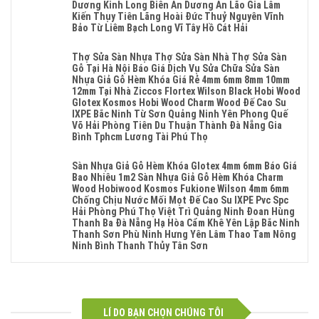
Sửa
Ngấm
Dương Kinh Long Biên An Dương An Lão Gia Lâm
Gỗ
Mặt
Nước
Kiến Thụy Tiên Lãng Hoài Đức Thuỷ Nguyên Vĩnh
Công
Bậc
Tại
Bảo Từ Liêm Bạch Long Vĩ Tây Hồ Cát Hải
Nghiệp
Cầu
Hà
Tại
Không
Thang
Nội
Hà
Có
Nhựa
Thợ Sửa Sàn Nhựa Thợ Sửa Sàn Nhà Thợ Sửa Sàn
Sửa
Nội
Bình
Sửa
Gỗ Tại Hà Nội Báo Giá Dịch Vụ Sửa Chữa Sửa Sàn
Sàn
Sửa
Luận
Cửa
Nhựa Giả Gỗ Hèm Khóa Giá Rẻ 4mm 6mm 8mm 10mm
Gỗ
Sàn
Ở
Nhựa
12mm Tại Nhà Ziccos Flortex Wilson Black Hobi Wood
Công
Nhựa
Sửa
Composite
Glotex Kosmos Hobi Wood Charm Wood Đế Cao Su
Nghiệp
Giả
Chữa
Hoàn
IXPE Bắc Ninh Từ Sơn Quảng Ninh Yên Phong Quế
Tại
Gỗ
Sàn
Kiếm
Võ Hải Phòng Tiên Du Thuận Thành Đà Nẵng Gia
Hà
Cong
Nhựa
Cửa
Bình Tphcm Lương Tài Phú Thọ
Nội
Vênh
Giả
Nam
Sửa
Không
Sửa
Gỗ
Sài
Sàn
Có
Mặt
Sàn Nhựa Giả Gỗ Hèm Khóa Glotex 4mm 6mm Báo Giá
Tại
Gòn
Nhựa
Bình
Bậc
Bao Nhiêu 1m2 Sàn Nhựa Giả Gỗ Hèm Khóa Charm
Hà
Ba
Giả
Luận
Cầu
Wood Hobiwood Kosmos Fukione Wilson 4mm 6mm
Nội
Đình
Gỗ
Ở
Thang
Chống Chịu Nước Mối Mọt Đế Cao Su IXPE Pvc Spc
Thợ
Ngọc
Cong
Thợ
Nhựa
Hải Phòng Phú Thọ Việt Trì Quảng Ninh Đoan Hùng
Sửa
Hà
Vênh
Sửa
Sửa
Thanh Ba Đà Nẵng Hạ Hòa Cẩm Khê Yên Lập Bắc Ninh
Sàn
Tphcm
Sửa
Sàn
Cửa
Thanh Sơn Phù Ninh Hưng Yên Lâm Thao Tam Nông
Nhựa
Giảng
Mặt
Nhựa
Nhựa
Ninh Bình Thanh Thủy Tân Sơn
Thợ
Võ
Bậc
Thợ
Composite
Sửa
Không
Hai
Cầu
Sửa
Thanh
Sàn
Có
Bà
Thang
Sàn
Xuân
Nhà
Bình
Trưng
Nhựa
Nhà
Khương
Thợ
Luận
Đà
Sửa
Thợ
Đình
Sửa
Ở
Nẵng
Cửa
Sửa
LÍ DO BẠN CHỌN CHÚNG TÔI
Phú
Sàn
Sàn