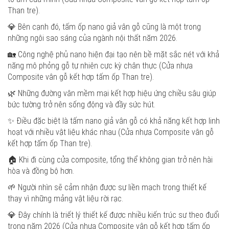
Than tre).
💎 Bên cạnh đó, tấm ốp nano giả vân gỗ cũng là một trong
những ngôi sao sáng của ngành nội thất năm 2026.
🏡 Công nghệ phủ nano hiện đại tạo nên bề mặt sắc nét với khả
năng mô phỏng gỗ tự nhiên cực kỳ chân thực (Cửa nhựa
Composite vân gỗ kết hợp tấm ốp Than tre).
🌿 Những đường vân mềm mại kết hợp hiệu ứng chiều sâu giúp
bức tường trở nên sống động và đầy sức hút.
✨ Điều đặc biệt là tấm nano giả vân gỗ có khả năng kết hợp linh
hoạt với nhiều vật liệu khác nhau (Cửa nhựa Composite vân gỗ
kết hợp tấm ốp Than tre).
🏠 Khi đi cùng cửa composite, tổng thể không gian trở nên hài
hòa và đồng bộ hơn.
🌱 Người nhìn sẽ cảm nhận được sự liền mạch trong thiết kế
thay vì những mảng vật liệu rời rạc.
💎 Đây chính là triết lý thiết kế được nhiều kiến trúc sư theo đuổi
trong năm 2026 (Cửa nhựa Composite vân gỗ kết hợp tấm ốp