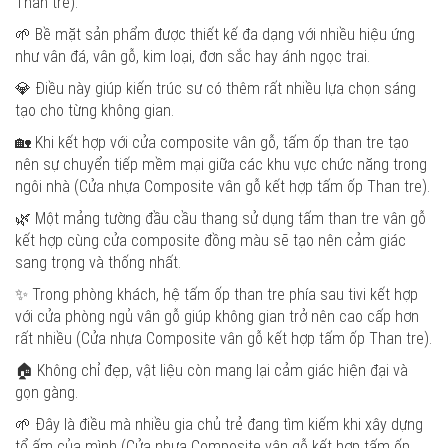
Than tre).
🌱 Bề mặt sản phẩm được thiết kế đa dạng với nhiều hiệu ứng
như vân đá, vân gỗ, kim loại, đơn sắc hay ánh ngọc trai.
💎 Điều này giúp kiến trúc sư có thêm rất nhiều lựa chọn sáng
tạo cho từng không gian.
🏡 Khi kết hợp với cửa composite vân gỗ, tấm ốp than tre tạo
nên sự chuyển tiếp mềm mại giữa các khu vực chức năng trong
ngôi nhà (Cửa nhựa Composite vân gỗ kết hợp tấm ốp Than tre).
🌿 Một mảng tường đầu cầu thang sử dụng tấm than tre vân gỗ
kết hợp cùng cửa composite đồng màu sẽ tạo nên cảm giác
sang trọng và thống nhất.
✨ Trong phòng khách, hệ tấm ốp than tre phía sau tivi kết hợp
với cửa phòng ngủ vân gỗ giúp không gian trở nên cao cấp hơn
rất nhiều (Cửa nhựa Composite vân gỗ kết hợp tấm ốp Than tre).
🏠 Không chỉ đẹp, vật liệu còn mang lại cảm giác hiện đại và
gọn gàng.
🌱 Đây là điều mà nhiều gia chủ trẻ đang tìm kiếm khi xây dựng
tổ ấm của mình (Cửa nhựa Composite vân gỗ kết hợp tấm ốp