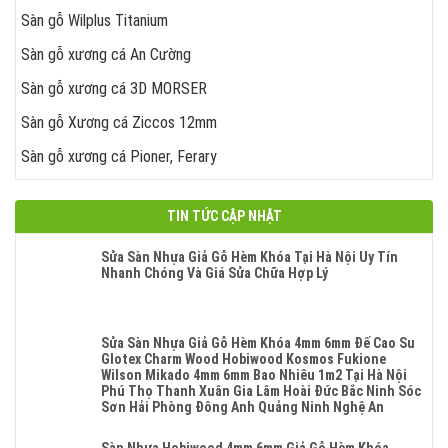
Sàn gỗ Wilplus Titanium
Sàn gỗ xương cá An Cường
Sàn gỗ xương cá 3D MORSER
Sàn gỗ Xương cá Ziccos 12mm
Sàn gỗ xương cá Pioner, Ferary
TIN TỨC CẬP NHẬT
Sửa Sàn Nhựa Giả Gỗ Hèm Khóa Tại Hà Nội Uy Tín
Nhanh Chóng Và Giá Sửa Chữa Hợp Lý
Không
Có
Bình
Luận
Sửa Sàn Nhựa Giả Gỗ Hèm Khóa 4mm 6mm Đế Cao Su
Ở
Glotex Charm Wood Hobiwood Kosmos Fukione
Sửa
Wilson Mikado 4mm 6mm Bao Nhiêu 1m2 Tại Hà Nội
Sàn
Phú Thọ Thanh Xuân Gia Lâm Hoài Đức Bắc Ninh Sóc
Nhựa
Sơn Hải Phòng Đông Anh Quảng Ninh Nghệ An
Giả
Không
Gỗ
Có