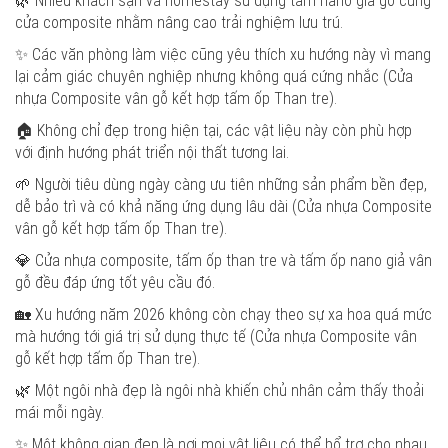
🌿 Nhiều khách sạn và homestay sử dụng tấm nano giả gỗ cùng
cửa composite nhằm nâng cao trải nghiệm lưu trú.
✨ Các văn phòng làm việc cũng yêu thích xu hướng này vì mang
lại cảm giác chuyên nghiệp nhưng không quá cứng nhắc (Cửa
nhựa Composite vân gỗ kết hợp tấm ốp Than tre).
🏠 Không chỉ đẹp trong hiện tại, các vật liệu này còn phù hợp
với định hướng phát triển nội thất tương lai.
🌱 Người tiêu dùng ngày càng ưu tiên những sản phẩm bền đẹp,
dễ bảo trì và có khả năng ứng dụng lâu dài (Cửa nhựa Composite
vân gỗ kết hợp tấm ốp Than tre).
💎 Cửa nhựa composite, tấm ốp than tre và tấm ốp nano giả vân
gỗ đều đáp ứng tốt yêu cầu đó.
🏡 Xu hướng năm 2026 không còn chạy theo sự xa hoa quá mức
mà hướng tới giá trị sử dụng thực tế (Cửa nhựa Composite vân
gỗ kết hợp tấm ốp Than tre).
🌿 Một ngôi nhà đẹp là ngôi nhà khiến chủ nhân cảm thấy thoải
mái mỗi ngày.
✨ Một không gian đẹp là nơi mọi vật liệu có thể bổ trợ cho nhau