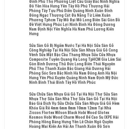
Sửa
Đình Phú Thọ Phương Liệt Cầu Giấy Bắc Ninh Nghĩa
Phòng
Tại
Chữa
Đô Yên Hòa Hưng Yên Tây Hồ Phú Thượng Hải
Ninh
Hà
Sàn
Phòng Tây Tựu Phú Diễn Quảng Ninh Xuân Đỉnh
Bình
Nội
Gỗ
Đông Ngạc Thượng Cát Đà Nẵng Từ Liêm Xuân
Phú
Bị
Phương Tphcm Tây Mỗ Đại Mỗ Long Biên Sài Gòn Bồ
Thọ
Phồng
Đề Việt Hưng Phúc Lợi Ninh Bình Hà Đông Dương
Thanh
Tại
Nam Định Nội Yên Nghĩa Hà Nam Phú Lương Kiến
Xuân
Hà
Hưng
Gia
Nội
Không
Lâm
Báo
Có
Hoài
Sửa Sàn Gỗ Bị Ngấm Nước Tại Hà Nội Sửa Sàn Gỗ
Giá
Bình
Đức
Công Nghiệp Tại Hà Nội Sửa Sàn Nhựa Giả Gỗ Cong
Thợ
Luận
Bắc
Vênh Sửa Mặt Bậc Cầu Thang Nhựa Sửa Cửa Nhựa
Sửa
Ở
Ninh
Composite Tuyên Quang Hạ Long TpHCM Gia Lâm Sài
Chữa
Sửa
Sóc
Gòn Bình Dương Thủ Đức Long Biên Thái Nguyên
Sàn
Sàn
Sơn
Phú Thọ Thanh Xuân Bắc Giang Hải Dương Hải
Gỗ
Gỗ
Hải
Phòng Sóc Sơn Bắc Ninh Hà Nam Đông Anh Hà Nội
Công
Bị
Phòng
Hưng Yên Phú Xuyên Quảng Ninh Nam Định Mỹ Đức
Nghiệp
Cong
Đông
Ninh Bình Thái Bình Tây Hồ Vĩnh Phúc
Tại
Vênh
Anh
Hà
Không
Tại
Quảng
Nội
Có
Sửa Chữa Sàn Nhựa Giả Gỗ Tại Hà Nội Thợ Sửa Sàn
Hà
Ninh
Sửa
Bình
Nhựa Thợ Sửa Sàn Nhà Thợ Sửa Sàn Gỗ Tại Hà Nội
Nội
Nghệ
Sàn
Luận
Báo Giá Dịch Vụ Sửa Chữa Sửa Sàn Nhựa Giả Gỗ Hèm
Báo
An
Nhựa
Ở
Khóa Giá Rẻ 4mm 6mm 8mm 10mm 12mm Tại Nhà
Giá
Giả
Sửa
Ziccos Flortex Wilson Black Hobi Wood Glotex
Thợ
Gỗ
Sàn
Kosmos Hobi Wood Charm Wood Đế Cao Su IXPE Hải
Sửa
Cong
Gỗ
Phòng Hồng Bàng Hưng Yên Lê Chân Ngô Quyền
Chữa
Vênh
Bị
Hoàng Mai Kiến An Hải An Thanh Xuân Đồ Sơn
Sàn