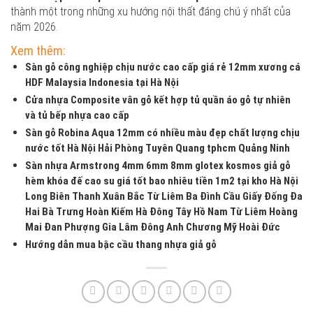
thành một trong những xu hướng nội thất đáng chú ý nhất của
năm 2026.
Xem thêm:
Sàn gỗ công nghiệp chịu nước cao cấp giá rẻ 12mm xương cá
HDF Malaysia Indonesia tại Hà Nội
Cửa nhựa Composite vân gỗ kết hợp tủ quần áo gỗ tự nhiên
và tủ bếp nhựa cao cấp
Sàn gỗ Robina Aqua 12mm có nhiều màu đẹp chất lượng chịu
nước tốt Hà Nội Hải Phòng Tuyên Quang tphcm Quảng Ninh
Sàn nhựa Armstrong 4mm 6mm 8mm glotex kosmos giả gỗ
hèm khóa đế cao su giá tốt bao nhiêu tiền 1m2 tại kho Hà Nội
Long Biên Thanh Xuân Bắc Từ Liêm Ba Đình Cầu Giấy Đống Đa
Hai Bà Trưng Hoàn Kiếm Hà Đông Tây Hồ Nam Từ Liêm Hoàng
Mai Đan Phượng Gia Lâm Đông Anh Chương Mỹ Hoài Đức
Hướng dẫn mua bậc cầu thang nhựa giả gỗ