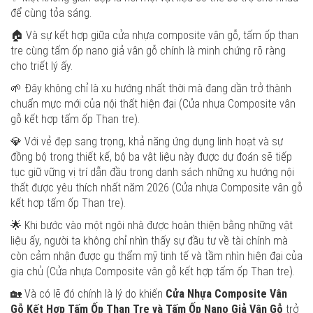
để cùng tỏa sáng.
🏠 Và sự kết hợp giữa cửa nhựa composite vân gỗ, tấm ốp than
tre cùng tấm ốp nano giả vân gỗ chính là minh chứng rõ ràng
cho triết lý ấy.
🌱 Đây không chỉ là xu hướng nhất thời mà đang dần trở thành
chuẩn mực mới của nội thất hiện đại (Cửa nhựa Composite vân
gỗ kết hợp tấm ốp Than tre).
💎 Với vẻ đẹp sang trọng, khả năng ứng dụng linh hoạt và sự
đồng bộ trong thiết kế, bộ ba vật liệu này được dự đoán sẽ tiếp
tục giữ vững vị trí dẫn đầu trong danh sách những xu hướng nội
thất được yêu thích nhất năm 2026 (Cửa nhựa Composite vân gỗ
kết hợp tấm ốp Than tre).
🌟 Khi bước vào một ngôi nhà được hoàn thiện bằng những vật
liệu ấy, người ta không chỉ nhìn thấy sự đầu tư về tài chính mà
còn cảm nhận được gu thẩm mỹ tinh tế và tầm nhìn hiện đại của
gia chủ (Cửa nhựa Composite vân gỗ kết hợp tấm ốp Than tre).
🏡 Và có lẽ đó chính là lý do khiến
Cửa Nhựa Composite Vân
Gỗ Kết Hợp Tấm Ốp Than Tre và Tấm Ốp Nano Giả Vân Gỗ
trở