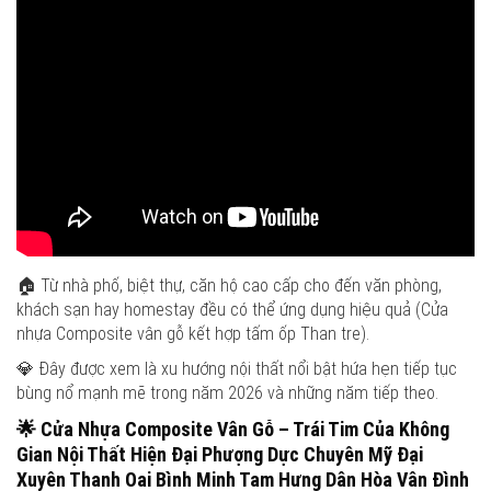
🏠 Từ nhà phố, biệt thự, căn hộ cao cấp cho đến văn phòng,
khách sạn hay homestay đều có thể ứng dụng hiệu quả (Cửa
nhựa Composite vân gỗ kết hợp tấm ốp Than tre).
💎 Đây được xem là xu hướng nội thất nổi bật hứa hẹn tiếp tục
bùng nổ mạnh mẽ trong năm 2026 và những năm tiếp theo.
🌟
Cửa Nhựa Composite Vân Gỗ – Trái Tim Của Không
Gian Nội Thất Hiện Đại
Phượng Dực Chuyên Mỹ Đại
Xuyên Thanh Oai Bình Minh Tam Hưng Dân Hòa Vân Đình