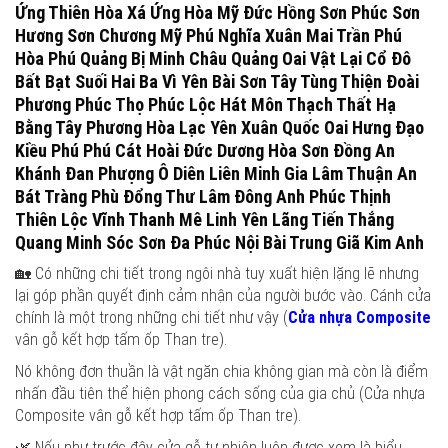
Ứng Thiên Hòa Xá Ứng Hòa Mỹ Đức Hồng Sơn Phúc Sơn
Hương Sơn Chương Mỹ Phú Nghĩa Xuân Mai Trần Phú
Hòa Phú Quảng Bị Minh Châu Quảng Oai Vật Lại Cổ Đô
Bất Bạt Suối Hai Ba Vì Yên Bài Sơn Tây Tùng Thiện Đoài
Phương Phúc Thọ Phúc Lộc Hát Môn Thạch Thất Hạ
Bằng Tây Phương Hòa Lạc Yên Xuân Quốc Oai Hưng Đạo
Kiều Phú Phú Cát Hoài Đức Dương Hòa Sơn Đồng An
Khánh Đan Phượng Ô Diên Liên Minh Gia Lâm Thuận An
Bát Tràng Phù Đổng Thư Lâm Đông Anh Phúc Thịnh
Thiên Lộc Vĩnh Thanh Mê Linh Yên Lãng Tiến Thắng
Quang Minh Sóc Sơn Đa Phúc Nội Bài Trung Giã Kim Anh
🏡 Có những chi tiết trong ngôi nhà tuy xuất hiện lặng lẽ nhưng
lại góp phần quyết định cảm nhận của người bước vào. Cánh cửa
chính là một trong những chi tiết như vậy (
Cửa nhựa Composite
vân gỗ kết hợp tấm ốp Than tre).
Nó không đơn thuần là vật ngăn chia không gian mà còn là điểm
nhấn đầu tiên thể hiện phong cách sống của gia chủ (Cửa nhựa
Composite vân gỗ kết hợp tấm ốp Than tre).
🌿 Nếu như trước đây cửa gỗ tự nhiên luôn được xem là biểu