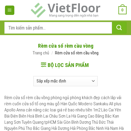
Bỏ
qua
0
nội
dung
Tìm
kiếm:
Rèm cửa sổ rèm cầu vồng
Trang chủ
/
Rèm cửa sổ rèm cầu vồng
BỘ LỌC SẢN PHẨM
Rèm cửa sổ rèm cầu vồng phòng ngủ phòng khách đẹp cách lắp vải
rèm cuốn cửa sổ tổ ong màu gỗ Hàn Quốc Modero Sankaku All plus
Apollo Anna cản nắng các loại giá rẻ bao nhiêu tiền 1m2 Lào Cai Yên
Bái Điện Biên Hoà Bình Lai Châu Sơn La Hà Giang Cao Bằng Bắc Kạn
Lạng Sơn Tuyên Quang tpHCM Sài Gòn Bình Dương Thủ Đức Thái
Nguyên Phú Thọ Bắc Giang Hải Dương Hải Phòng Bắc Ninh Hà Nam Hà