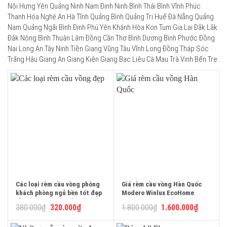
Nội Hưng Yên Quảng Ninh Nam Định Ninh Bình Thái Bình Vĩnh Phúc
Thanh Hóa Nghệ An Hà Tĩnh Quảng Bình Quảng Trị Huế Đà Nẵng Quảng
Nam Quảng Ngãi Bình Định Phú Yên Khánh Hòa Kon Tum Gia Lai Đắk Lắk
Đắk Nông Bình Thuận Lâm Đồng Cần Thơ Bình Dương Bình Phước Đồng
Nai Long An Tây Ninh Tiền Giang Vũng Tàu Vĩnh Long Đồng Tháp Sóc
Trăng Hậu Giang An Giang Kiên Giang Bạc Liêu Cà Mau Trà Vinh Bến Tre
Các loại rèm cầu vồng phòng
Giá rèm cầu vồng Hàn Quốc
khách phòng ngủ bền tốt đẹp
Modero Winlux EcoHome
rẻ uy tín cao cấp nổi tiếng
Apollo All Plus nổi tiếng nhất
Giá
Giá
Giá
Giá
380.000
₫
320.000
₫
1.800.000
₫
1.600.000
₫
nhất hiện nay Rèm cửa sổ hiện
hiện nay giá rẻ báo giá bao
gốc
hiện
gốc
hiện
đại cách lắp rèm cửa sổ vải
nhiêu tiền 1m2 tại Hà Nội
là:
tại
là:
tại