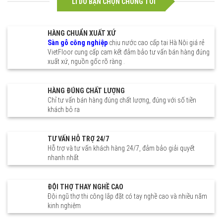
giá bao nhiêu tiền 1m2 tại Hà
LÍ DO BẠN CHỌN CHÚNG TÔI
Nội sàn gỗ công nghiệp chịu
nước Richy Camsan Egger
Kosmos Charm wood 12mm
HÀNG CHUẨN XUẤT XỨ
Sàn gỗ công nghiệp
chịu nước cao cấp tại Hà Nội giá rẻ
VietFloor cung cấp cam kết đảm bảo tư vấn bán hàng đúng
xuất xứ, nguồn gốc rõ ràng .
HÀNG ĐÚNG CHẤT LƯỢNG
Chỉ tư vấn bán hàng đúng chất lượng, đúng với số tiền
khách bỏ ra
TƯ VẤN HỖ TRỢ 24/7
Hỗ trợ và tư vấn khách hàng 24/7, đảm bảo giải quyết
nhanh nhất
ĐỘI THỢ THAY NGHỀ CAO
Đội ngũ thợ thi công lắp đặt có tay nghề cao và nhiều năm
kinh nghiệm