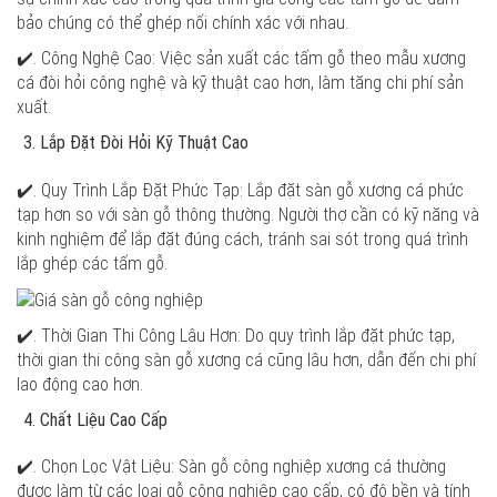
bảo chúng có thể ghép nối chính xác với nhau.
✔️. Công Nghệ Cao: Việc sản xuất các tấm gỗ theo mẫu xương
cá đòi hỏi công nghệ và kỹ thuật cao hơn, làm tăng chi phí sản
xuất.
Lắp Đặt Đòi Hỏi Kỹ Thuật Cao
✔️. Quy Trình Lắp Đặt Phức Tạp: Lắp đặt sàn gỗ xương cá phức
tạp hơn so với sàn gỗ thông thường. Người thợ cần có kỹ năng và
kinh nghiệm để lắp đặt đúng cách, tránh sai sót trong quá trình
lắp ghép các tấm gỗ.
✔️. Thời Gian Thi Công Lâu Hơn: Do quy trình lắp đặt phức tạp,
thời gian thi công sàn gỗ xương cá cũng lâu hơn, dẫn đến chi phí
lao động cao hơn.
Chất Liệu Cao Cấp
✔️. Chọn Lọc Vật Liệu: Sàn gỗ công nghiệp xương cá thường
được làm từ các loại gỗ công nghiệp cao cấp, có độ bền và tính