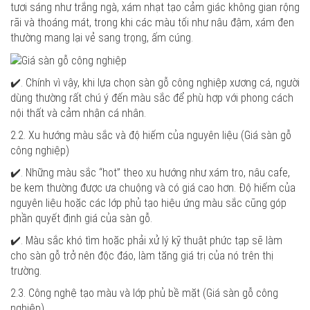
tươi sáng như trắng ngà, xám nhạt tạo cảm giác không gian rộng
rãi và thoáng mát, trong khi các màu tối như nâu đậm, xám đen
thường mang lại vẻ sang trọng, ấm cúng.
✔️. Chính vì vậy, khi lựa chọn sàn gỗ công nghiệp xương cá, người
dùng thường rất chú ý đến màu sắc để phù hợp với phong cách
nội thất và cảm nhận cá nhân.
2.2. Xu hướng màu sắc và độ hiếm của nguyên liệu
(Giá sàn gỗ
công nghiệp)
✔️. Những màu sắc “hot” theo xu hướng như xám tro, nâu cafe,
be kem thường được ưa chuộng và có giá cao hơn. Độ hiếm của
nguyên liệu hoặc các lớp phủ tạo hiệu ứng màu sắc cũng góp
phần quyết định giá của sàn gỗ.
✔️. Màu sắc khó tìm hoặc phải xử lý kỹ thuật phức tạp sẽ làm
cho sàn gỗ trở nên độc đáo, làm tăng giá trị của nó trên thị
trường.
2.3. Công nghệ tạo màu và lớp phủ bề mặt
(Giá sàn gỗ công
nghiệp)