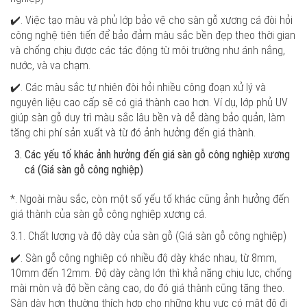
✔️. Việc tạo màu và phủ lớp bảo vệ cho sàn gỗ xương cá đòi hỏi
công nghệ tiên tiến để bảo đảm màu sắc bền đẹp theo thời gian
và chống chịu được các tác động từ môi trường như ánh nắng,
nước, và va chạm.
✔️. Các màu sắc tự nhiên đòi hỏi nhiều công đoạn xử lý và
nguyên liệu cao cấp sẽ có giá thành cao hơn. Ví dụ, lớp phủ UV
giúp sàn gỗ duy trì màu sắc lâu bền và dễ dàng bảo quản, làm
tăng chi phí sản xuất và từ đó ảnh hưởng đến giá thành.
Các yếu tố khác ảnh hưởng đến giá sàn gỗ công nghiệp xương
cá
(Giá sàn gỗ công nghiệp)
*. Ngoài màu sắc, còn một số yếu tố khác cũng ảnh hưởng đến
giá thành của sàn gỗ công nghiệp xương cá.
3.1. Chất lượng và độ dày của sàn gỗ
(Giá sàn gỗ công nghiệp)
✔️. Sàn gỗ công nghiệp có nhiều độ dày khác nhau, từ 8mm,
10mm đến 12mm. Độ dày càng lớn thì khả năng chịu lực, chống
mài mòn và độ bền càng cao, do đó giá thành cũng tăng theo.
Sàn dày hơn thường thích hợp cho những khu vực có mật độ đi