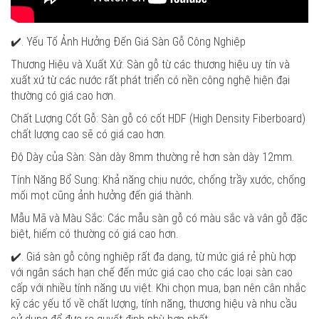
✔️. Yếu Tố Ảnh Hưởng Đến Giá Sàn Gỗ Công Nghiệp
Thương Hiệu và Xuất Xứ: Sàn gỗ từ các thương hiệu uy tín và
xuất xứ từ các nước rất phát triển có nền công nghệ hiện đại
thường có giá cao hơn.
Chất Lượng Cốt Gỗ: Sàn gỗ có cốt HDF (High Density Fiberboard)
chất lượng cao sẽ có giá cao hơn.
Độ Dày của Sàn: Sàn dày 8mm thường rẻ hơn sàn dày 12mm.
Tính Năng Bổ Sung: Khả năng chịu nước, chống trầy xước, chống
mối mọt cũng ảnh hưởng đến giá thành.
Mẫu Mã và Màu Sắc: Các mẫu sàn gỗ có màu sắc và vân gỗ đặc
biệt, hiếm có thường có giá cao hơn.
✔️. Giá sàn gỗ công nghiệp rất đa dạng, từ mức giá rẻ phù hợp
với ngân sách hạn chế đến mức giá cao cho các loại sàn cao
cấp với nhiều tính năng ưu việt. Khi chọn mua, bạn nên cân nhắc
kỹ các yếu tố về chất lượng, tính năng, thương hiệu và nhu cầu