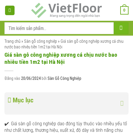
Bỏ
qua
0
nội
dung
Tìm
kiếm:
Trang chủ
»
Sàn gỗ công nghiệp
»
Giá sàn gỗ công nghiệp xương cá chịu
nước bao nhiêu tiền 1m2 tại Hà Nội
Giá sàn gỗ công nghiệp xương cá chịu nước bao
nhiêu tiền 1m2 tại Hà Nội
Đăng vào
20/06/2024
bởi
Sàn Gỗ Công Nghiệp
Mục lục
✔️. Giá sàn gỗ công nghiệp dao động tùy thuộc vào nhiều yếu tố
như chất lượng, thương hiệu, xuất xứ, độ dày và tính năng chịu