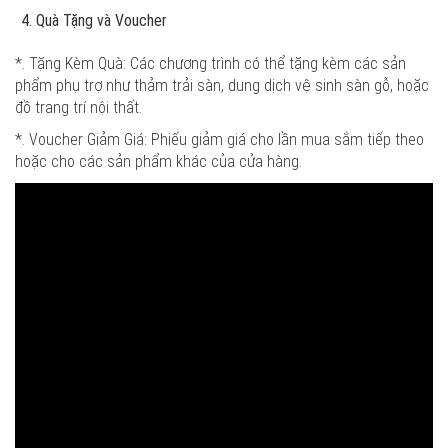
Quà Tặng và Voucher
*. Tặng Kèm Quà: Các chương trình có thể tặng kèm các sản
phẩm phụ trợ như thảm trải sàn, dung dịch vệ sinh sàn gỗ, hoặc
đồ trang trí nội thất.
*. Voucher Giảm Giá: Phiếu giảm giá cho lần mua sắm tiếp theo
hoặc cho các sản phẩm khác của cửa hàng.