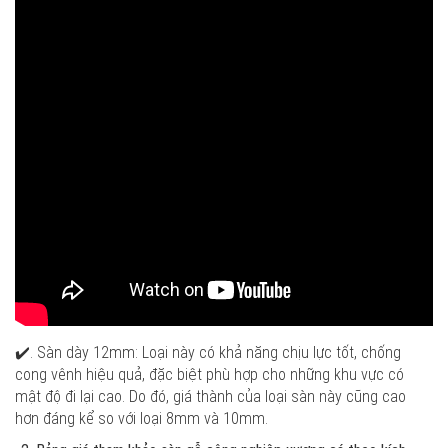
✔️. Sàn dày 12mm: Loại này có khả năng chịu lực tốt, chống
cong vênh hiệu quả, đặc biệt phù hợp cho những khu vực có
mật độ đi lại cao. Do đó, giá thành của loại sàn này cũng cao
hơn đáng kể so với loại 8mm và 10mm.