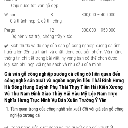
Chịu nước tốt, vân gỗ đẹp
Wilson 8 300,000 – 400,000
Giá thành hợp lý, dễ thi công
Pergo 12 800,000 – 950,000
Độ bền vượt trội, chống trầy xước
✔️. Kích thước và độ dày của sàn gỗ công nghiệp xương cá ảnh
hưởng lớn đến giá thành và chất lượng của sản phẩm. Với những
thông tin chi tiết trong bài viết, hy vọng bạn có thể chọn được
loại sàn phù hợp với ngân sách và nhu cầu của mình.
Giá sàn gỗ công nghiệp xương cá cũng có liên quan đến
công nghệ sản xuất và nguồn nguyên liệu Thái Bình Hưng
Hà Đông Hưng Quỳnh Phụ Thái Thụy Tiền Hải Kiến Xương
Vũ Thư Nam Định Giao Thủy Hải Hậu Mỹ Lộc Nam Trực
Nghĩa Hưng Trực Ninh Vụ Bản Xuân Trường Ý Yên
Tầm quan trọng của công nghệ sản xuất đối với giá sàn gỗ công
nghiệp xương cá
✔️. Công nghệ sản xuất đóng vai trò quyết định đối với chất