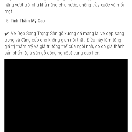
năng vượt trội như khả năng chịu nước, chống trầy xước và mối
mọt.
Tính Thẩm Mỹ Cao
✔️. Vẻ Đẹp Sang Trọng: Sàn gỗ xương cá mang lại vẻ đẹp sang
trọng và đẳng cấp cho không gian nội thất. Điều này làm tăng
giá trị thẩm mỹ và giá trị tổng thể của ngôi nhà, do đó giá thành
sản phẩm (giá sàn gỗ công nghiệp) cũng cao hơn.