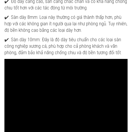
✔️. Độ dày càng cao, sàn càng chắc chắn và có khả năng chống
chịu tốt hơn với các tác động từ môi trường.
✔️. Sàn dày 8mm: Loại này thường có giá thành thấp hơn, phù
hợp với các không gian ít người qua lại như phòng ngủ. Tuy nhiên,
độ bền không cao bằng các loại dày hơn.
✔️. Sàn dày 10mm: Đây là độ dày tiêu chuẩn cho các loại sàn
công nghiệp xương cá, phù hợp cho cả phòng khách và văn
phòng, đảm bảo khả năng chống chịu và độ bền tương đối tốt.