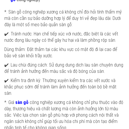
*. Sàn gỗ công nghiệp xương cá không chỉ đòi hỏi tính thẩm mỹ
mà còn cần sự bảo dưỡng hợp lý để duy trì vẻ đẹp lâu dài. Dưới
đây là một số mẹo bảo quản sàn gỗ:
✔️. Tránh nước: Hạn chế tiếp xúc với nước, đặc biệt là các vết
nước đọng lâu ngày có thể gây hư hại và làm phồng rộp sàn.
Dùng thảm: Đặt thảm tại các khu vực có mật độ đi lại cao để
bảo vệ sàn khỏi trầy xước.
✔️. Lau chùi đúng cách: Sử dụng dung dịch lau sàn chuyên dụng
để tránh ảnh hưởng đến màu sắc và độ bóng của sàn.
✔️. Kiểm tra định kỳ: Thường xuyên kiểm tra các vết xước và
khắc phục sớm để tránh làm ảnh hưởng đến toàn bộ bề mặt
sàn.
*. Giá
sàn gỗ
công nghiệp xương cá không chỉ phụ thuộc vào độ
dày, thương hiệu và chất lượng mà còn ảnh hưởng lớn từ màu
sắc. Việc lựa chọn sàn gỗ phù hợp với phong cách nội thất và
ngân sách không chỉ giúp tối ưu hóa chi phí mà còn tạo điểm
nhấn tinh tế cho không gian sống.