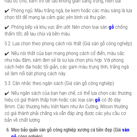
nâu óc chó, xám tro để tạo không gian sang trọng, hiện đại.
✔️. Phòng ngủ: Màu trắng ngà, be kem hoặc các màu sáng là lựa
chọn tốt để mang lại cảm giác yên bình và thư giãn.
✔️. Phòng bếp và khu vực ẩm ướt: Nên chọn loại sàn
gỗ
chống
thấm tốt, dễ lau chùi và bền màu.
5.2. Lựa chọn theo phong cách nội thất
(Giá sàn gỗ công nghiệp)
✔️. Nếu nội thất của bạn mang phong cách cổ điển, màu sắc
như nâu đậm, xám đen sẽ là sự lựa chọn phù hợp. Với phong
cách hiện đại hoặc tối giản, các gam màu trung tính, trắng ngà
sẽ làm nổi bật phong cách này.
5.3. Cân nhắc theo ngân sách
(Giá sàn gỗ công nghiệp)
✔️. Nếu ngân sách của bạn hạn chế, có thể lựa chọn các thương
hiệu có giá thành thấp hơn hoặc các loại sàn
gỗ
có độ dày
8mm. Các thương hiệu Việt Nam như An Cường, Wilson thường
có giá thành phải chăng và vẫn đáp ứng được các yêu cầu cơ
bản về chất lượng.
Mẹo bảo quản sàn gỗ công nghiệp xương cá bền đẹp
(Giá
sàn
gỗ
công nghiệp)