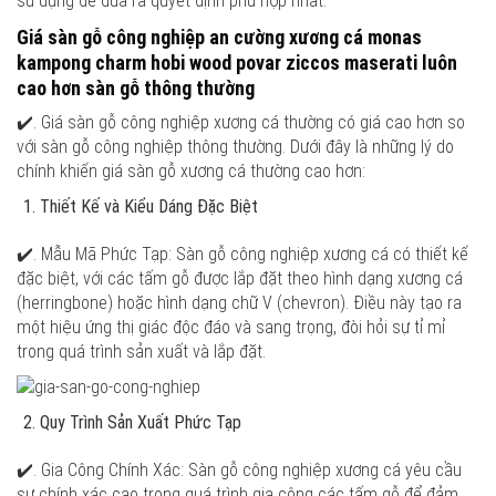
sử dụng để đưa ra quyết định phù hợp nhất.
Giá sàn gỗ công nghiệp an cường xương cá monas
kampong charm hobi wood povar ziccos maserati luôn
cao hơn sàn gỗ thông thường
✔️. Giá sàn gỗ công nghiệp xương cá thường có giá cao hơn so
với sàn gỗ công nghiệp thông thường. Dưới đây là những lý do
chính khiến giá sàn gỗ xương cá thường cao hơn:
Thiết Kế và Kiểu Dáng Đặc Biệt
✔️. Mẫu Mã Phức Tạp: Sàn gỗ công nghiệp xương cá có thiết kế
đặc biệt, với các tấm gỗ được lắp đặt theo hình dạng xương cá
(herringbone) hoặc hình dạng chữ V (chevron). Điều này tạo ra
một hiệu ứng thị giác độc đáo và sang trọng, đòi hỏi sự tỉ mỉ
trong quá trình sản xuất và lắp đặt.
Quy Trình Sản Xuất Phức Tạp
✔️. Gia Công Chính Xác: Sàn gỗ công nghiệp xương cá yêu cầu
sự chính xác cao trong quá trình gia công các tấm gỗ để đảm