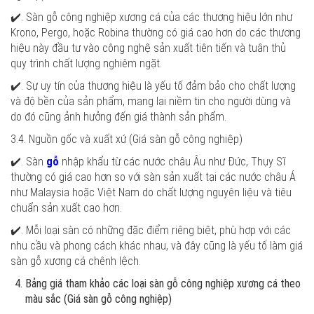
✔️. Sàn gỗ công nghiệp xương cá của các thương hiệu lớn như
Krono, Pergo, hoặc Robina thường có giá cao hơn do các thương
hiệu này đầu tư vào công nghệ sản xuất tiên tiến và tuân thủ
quy trình chất lượng nghiêm ngặt.
✔️. Sự uy tín của thương hiệu là yếu tố đảm bảo cho chất lượng
và độ bền của sản phẩm, mang lại niềm tin cho người dùng và
do đó cũng ảnh hưởng đến giá thành sản phẩm.
3.4. Nguồn gốc và xuất xứ
(Giá sàn gỗ công nghiệp)
✔️. Sàn
gỗ
nhập khẩu từ các nước châu Âu như Đức, Thụy Sĩ
thường có giá cao hơn so với sàn sản xuất tại các nước châu Á
như Malaysia hoặc Việt Nam do chất lượng nguyên liệu và tiêu
chuẩn sản xuất cao hơn.
✔️. Mỗi loại sàn có những đặc điểm riêng biệt, phù hợp với các
nhu cầu và phong cách khác nhau, và đây cũng là yếu tố làm giá
sàn gỗ xương cá chênh lệch.
Bảng giá tham khảo các loại sàn gỗ công nghiệp xương cá theo
màu sắc
(Giá sàn gỗ công nghiệp)