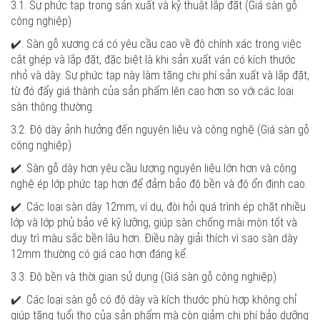
3.1. Sự phức tạp trong sản xuất và kỹ thuật lắp đặt
(Giá sàn gỗ
công nghiệp)
✔️. Sàn gỗ xương cá có yêu cầu cao về độ chính xác trong việc
cắt ghép và lắp đặt, đặc biệt là khi sản xuất ván có kích thước
nhỏ và dày. Sự phức tạp này làm tăng chi phí sản xuất và lắp đặt,
từ đó đẩy giá thành của sản phẩm lên cao hơn so với các loại
sàn thông thường.
3.2. Độ dày ảnh hưởng đến nguyên liệu và công nghệ
(Giá sàn gỗ
công nghiệp)
✔️. Sàn gỗ dày hơn yêu cầu lượng nguyên liệu lớn hơn và công
nghệ ép lớp phức tạp hơn để đảm bảo độ bền và độ ổn định cao.
✔️. Các loại sàn dày 12mm, ví dụ, đòi hỏi quá trình ép chặt nhiều
lớp và lớp phủ bảo vệ kỹ lưỡng, giúp sàn chống mài mòn tốt và
duy trì màu sắc bền lâu hơn. Điều này giải thích vì sao sàn dày
12mm thường có giá cao hơn đáng kể.
3.3. Độ bền và thời gian sử dụng
(Giá sàn gỗ công nghiệp)
✔️. Các loại sàn gỗ có độ dày và kích thước phù hợp không chỉ
giúp tăng tuổi thọ của sản phẩm mà còn giảm chi phí bảo dưỡng