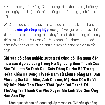
*. Khai Trương Cửa Hàng: Các chương trình khai trương hoặc kỷ
niệm ngày thành lập cửa hàng cũng có thể mang lại nhiều ưu
đãi.
✔️. Các chương trình khuyến mại là cơ hội tốt để khách hàng có
thể mua
sàn gỗ công nghiệp
xương cá với giá rẻ hơn. Tuy nhiên,
khi tham gia các chương trình khuyến mại, khách hàng cần lưu ý
kiểm tra kỹ các điều kiện và điều khoản của chương trình để
đảm bảo nhận được lợi ích như giá sàn gỗ công nghiệp là tốt
nhất.
Giá sàn gỗ công nghiệp xương cá cũng có liên quan đến
màu sắc đẹp và sang trọng Hà Nội Long Biên Thanh Xuân
Bắc Từ Liêm Ba Đình Cầu Giấy Đống Đa Hai Bà Trưng
Hoàn Kiếm Hà Đông Tây Hồ Nam Từ Liêm Hoàng Mai Đan
Phượng Gia Lâm Đông Anh Chương Mỹ Hoài Đức Ba Vì
Mỹ Đức Phúc Thọ Thạch Thất Quốc Oai Thanh Trì
Thường Tín Thanh Oai Phú Xuyên Mê Linh Sóc Sơn Ứng
Hòa Sơn Tây
Tổng quan về sàn gỗ công nghiệp xương cá (Giá sàn gỗ công