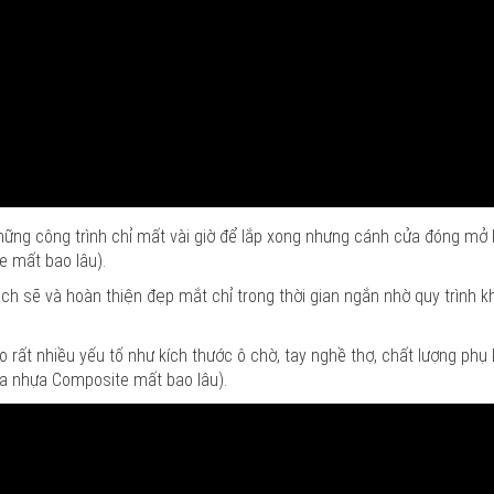
 những công trình chỉ mất vài giờ để lắp xong nhưng cánh cửa đóng mở
 mất bao lâu).
ạch sẽ và hoàn thiện đẹp mắt chỉ trong thời gian ngắn nhờ quy trình 
 rất nhiều yếu tố như kích thước ô chờ, tay nghề thợ, chất lượng phụ 
ửa nhựa Composite mất bao lâu).