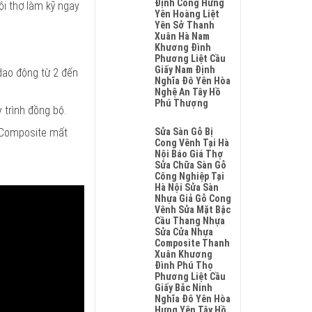
Định Công Hưng
ội thợ làm kỹ ngay
Sơn
Yên Hoàng Liệt
Hải
Yên Sở Thanh
Phòng
Xuân Hà Nam
Đông
Khương Đình
Anh
Phương Liệt Cầu
Quảng
Giấy Nam Định
dao động từ 2 đến
Ninh
Nghĩa Đô Yên Hòa
Nghệ
Nghệ An Tây Hồ
An
Phú Thượng
 trình đồng bộ.
Không
Có
a Composite mất
Sửa Sàn Gỗ Bị
Bình
Cong Vênh Tại Hà
Luận
Nội Báo Giá Thợ
Ở
Sửa Chữa Sàn Gỗ
Sửa
Công Nghiệp Tại
Chữa
Hà Nội Sửa Sàn
Sàn
Nhựa Giả Gỗ Cong
Gỗ
Vênh Sửa Mặt Bậc
Bị
Cầu Thang Nhựa
Phồng
Sửa Cửa Nhựa
Tại
Composite Thanh
Hà
Xuân Khương
Nội
Đình Phú Thọ
Báo
Phương Liệt Cầu
Giá
Giấy Bắc Ninh
Thợ
Nghĩa Đô Yên Hòa
Sửa
Hưng Yên Tây Hồ