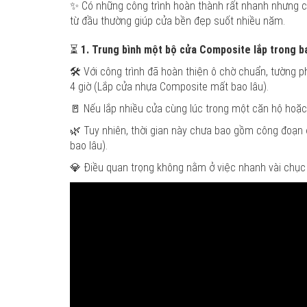
✨ Có những công trình hoàn thành rất nhanh nhưng ch
từ đầu thường giúp cửa bền đẹp suốt nhiều năm.
⏳
1. Trung bình một bộ cửa Composite lắp trong b
🛠️ Với công trình đã hoàn thiện ô chờ chuẩn, tường 
4 giờ (Lắp cửa nhựa Composite mất bao lâu).
🚪 Nếu lắp nhiều cửa cùng lúc trong một căn hộ hoặc
🌿 Tuy nhiên, thời gian này chưa bao gồm công đoạn 
bao lâu).
💎 Điều quan trọng không nằm ở việc nhanh vài chục 