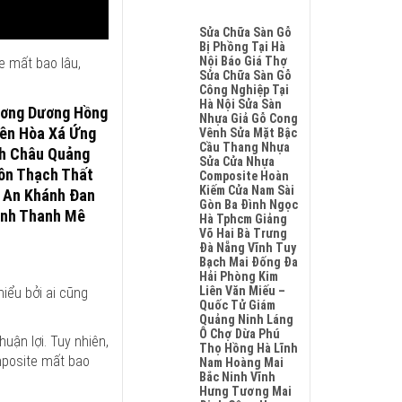
Hobiwood
Su
Không
4mm
Glotex
Có
Sửa Chữa Sàn Gỗ
6mm
Charm
Bình
Bị Phồng Tại Hà
Giả
Wood
Luận
Nội Báo Giá Thợ
e mất bao lâu,
Gỗ
Hobiwood
Ở
Sửa Chữa Sàn Gỗ
Hèm
Kosmos
Giá
Công Nghiệp Tại
Khóa
Fukione
Sàn
Hà Nội Sửa Sàn
Luôn
ương Dương Hồng
Wilson
Nhựa
Nhựa Giả Gỗ Cong
Có
Mikado
Hobiwood
iên Hòa Xá Ứng
Vênh Sửa Mặt Bậc
Chất
4mm
4mm
Cầu Thang Nhựa
Lượng
nh Châu Quảng
6mm
6mm
Sửa Cửa Nhựa
Tốt
Bao
Đế
Môn Thạch Thất
Composite Hoàn
Và
Nhiêu
Cao
Kiếm Cửa Nam Sài
An
g An Khánh Đan
1m2
Su
Gòn Ba Đình Ngọc
Toàn
Tại
ĩnh Thanh Mê
Hà
Hà Tphcm Giảng
Cho
Hà
Nội
Võ Hai Bà Trưng
Sức
Nội
Phú
Đà Nẵng Vĩnh Tuy
Khỏe
Phú
Thọ
Bạch Mai Đống Đa
Thọ
Đà
Hải Phòng Kim
Thanh
Nẵng
Liên Văn Miếu –
hiểu bởi ai cũng
Xuân
Hải
Quốc Tử Giám
Gia
Phòng
Quảng Ninh Láng
Lâm
Ninh
Ô Chợ Dừa Phú
uận lợi. Tuy nhiên,
Hoài
Bình
Thọ Hồng Hà Lĩnh
Đức
omposite mất bao
Nam Hoàng Mai
Bắc
Bắc Ninh Vĩnh
Ninh
Hưng Tương Mai
Sóc