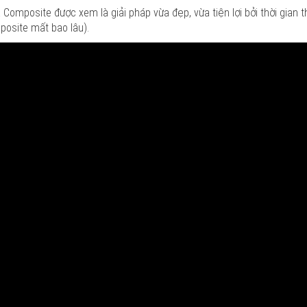
 Composite được xem là giải pháp vừa đẹp, vừa tiện lợi bởi thời gian 
posite mất bao lâu).