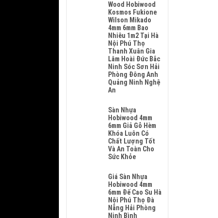
Sửa
Wood Hobiwood
Sàn
Kosmos Fukione
Nhựa
Wilson Mikado
Giả
4mm 6mm Bao
Gỗ
Nhiêu 1m2 Tại Hà
Hèm
Nội Phú Thọ
Khóa
Thanh Xuân Gia
Tại
Lâm Hoài Đức Bắc
Hà
Ninh Sóc Sơn Hải
Nội
Phòng Đông Anh
Uy
Quảng Ninh Nghệ
Tín
An
Nhanh
Không
Chóng
Có
Sàn Nhựa
Và
Bình
Hobiwood 4mm
Giá
Luận
6mm Giả Gỗ Hèm
Sửa
Ở
Khóa Luôn Có
Chữa
Sửa
Chất Lượng Tốt
Hợp
Sàn
Và An Toàn Cho
Lý
Nhựa
Sức Khỏe
Giả
Không
Gỗ
Có
Giá Sàn Nhựa
Hèm
Bình
Hobiwood 4mm
Khóa
Luận
6mm Đế Cao Su Hà
4mm
Ở
Nội Phú Thọ Đà
6mm
Sàn
Nẵng Hải Phòng
Đế
Nhựa
Ninh Bình
Cao