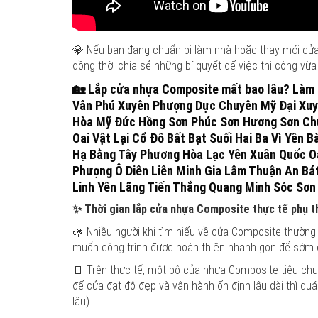
💎 Nếu bạn đang chuẩn bị làm nhà hoặc thay mới cửa n
đồng thời chia sẻ những bí quyết để việc thi công v
🏡
Lắp cửa nhựa Composite mất bao lâu? Làm 
Vân Phú Xuyên Phượng Dực Chuyên Mỹ Đại Xuy
Hòa Mỹ Đức Hồng Sơn Phúc Sơn Hương Sơn Chư
Oai Vật Lại Cổ Đô Bất Bạt Suối Hai Ba Vì Yên
Hạ Bằng Tây Phương Hòa Lạc Yên Xuân Quốc O
Phượng Ô Diên Liên Minh Gia Lâm Thuận An Bá
Linh Yên Lãng Tiến Thắng Quang Minh Sóc Sơn 
✨
Thời gian lắp cửa nhựa Composite thực tế phụ t
🌿 Nhiều người khi tìm hiểu về cửa Composite thường đ
muốn công trình được hoàn thiện nhanh gọn để sớm ổ
🚪 Trên thực tế, một bộ cửa nhựa Composite tiêu chuẩn
để cửa đạt độ đẹp và vận hành ổn định lâu dài thì qu
lâu).