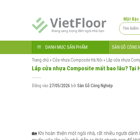
Bỏ
qua
nội
Mặt Bậc
dung
Tìm
kiếm:
DANH MỤC SẢN PHẨM
SÀN GỖ CÔNG 
Trang chủ
»
Cửa nhựa Composite Hà Nội
»
Lắp cửa nhựa Compo
Lắp cửa nhựa Composite mất bao lâu? Tại 
Đăng vào
27/05/2026
bởi
Sàn Gỗ Công Nghiệp
🏡 Khi hoàn thiện một ngôi nhà, rất nhiều người dành