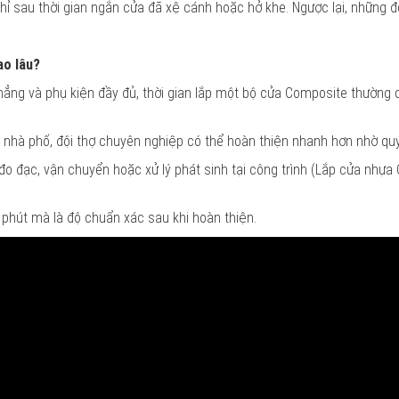
ỉ sau thời gian ngắn cửa đã xệ cánh hoặc hở khe. Ngược lại, những đ
ao lâu?
phẳng và phụ kiện đầy đủ, thời gian lắp một bộ cửa Composite thường 
 nhà phố, đội thợ chuyên nghiệp có thể hoàn thiện nhanh hơn nhờ quy
đo đạc, vận chuyển hoặc xử lý phát sinh tại công trình (Lắp cửa nhự
phút mà là độ chuẩn xác sau khi hoàn thiện.