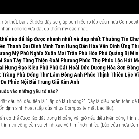
ội thất, bài viết dưới đây sẽ giúp bạn hiểu rõ lắp cửa nhựa Composit
ừa nhanh chóng vừa đạt độ thẩm mỹ cao nhất.
thế nào để lắp được nhanh nhất và đẹp nhất
Thường Tín Ch
ên Thanh Oai Bình Minh Tam Hưng Dân Hòa Vân Đình Ứng Th
ơng Mỹ Phú Nghĩa Xuân Mai Trần Phú Hòa Phú Quảng Bị Mi
 Bài Sơn Tây Tùng Thiện Đoài Phương Phúc Thọ Phúc Lộc Hát 
ai Hưng Đạo Kiều Phú Phú Cát Hoài Đức Dương Hòa Sơn Đồn
t Tràng Phù Đổng Thư Lâm Đông Anh Phúc Thịnh Thiên Lộc V
Đa Phúc Nội Bài Trung Giã Kim Anh
huộc vào những yếu tố nào?
ặt câu hỏi đầu tiên là “Lắp có lâu không?”. Đây là điều hoàn toàn dễ 
n định sinh hoạt (Lắp cửa nhựa Composite mất bao lâu).
 có thể được lắp đặt trong khoảng vài giờ nếu điều kiện công trình th
á trình thi công cần sự chính xác và tỉ mỉ hơn nhiều (Lắp cửa nhựa C