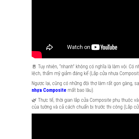
🚪 Tuy nhiên, “nhanh” không có nghĩa là làm vội. Có
lệch, thẩm mỹ giảm đáng kể (Lắp cửa nhựa Composite
Ngược lại, cũng có những đội thợ làm rất gọn gàng, s
nhựa Composite
mất bao lâu).
🌿 Thực tế, thời gian lắp cửa Composite phụ thuộc vào
của tường và cả cách chuẩn bị trước thi công (Lắp c