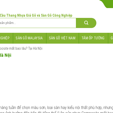
 Cầu Thang Nhựa Giả Gỗ và Sàn Gỗ Công Nghiệp
NGHIỆP
SÀN GỖ MALAYSIA
SÀN GỖ VIỆT NAM
TẤM ỐP TƯỜNG
G
site mất bao lâu? Tại Hà Nội
Hà Nội
 hàng tuần để chọn màu sơn, loại sàn hay kiểu nội thất phù hợp, nhưn