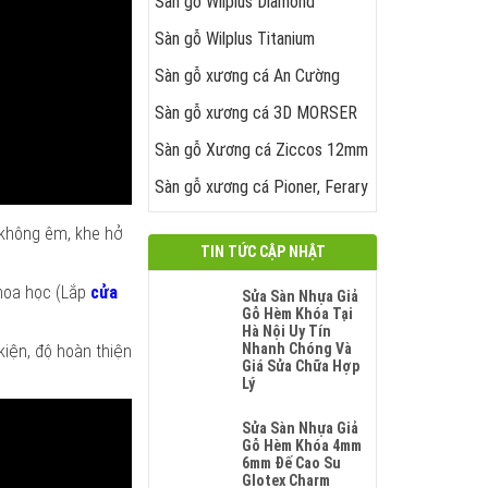
Sàn gỗ Wilplus Diamond
Sàn gỗ Wilplus Titanium
Sàn gỗ xương cá An Cường
Sàn gỗ xương cá 3D MORSER
Sàn gỗ Xương cá Ziccos 12mm
Sàn gỗ xương cá Pioner, Ferary
 không êm, khe hở
TIN TỨC CẬP NHẬT
khoa học (Lắp
cửa
Sửa Sàn Nhựa Giả
Gỗ Hèm Khóa Tại
Hà Nội Uy Tín
Nhanh Chóng Và
kiện, độ hoàn thiện
Giá Sửa Chữa Hợp
Lý
Không
Có
Sửa Sàn Nhựa Giả
Bình
Gỗ Hèm Khóa 4mm
Luận
6mm Đế Cao Su
Ở
Glotex Charm