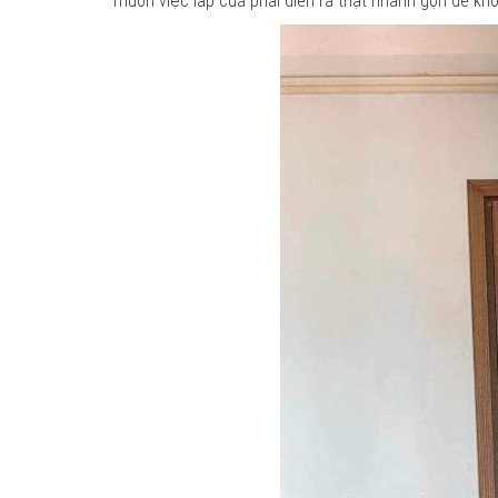
muốn việc lắp cửa phải diễn ra thật nhanh gọn để kh