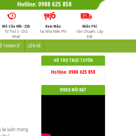
Hotline: 0988 625 858
Mở Cửa 08h -22h
Xem Mẫu
Miễn Phí
Từ Thứ 2 - Chủ
Tại Nhà Miễn Phí
Vận Chuyển, Lắp
Nhật
Đặt
Ỗ THANH LÝ
LIÊN HỆ
HỖ TRỢ TRỰC TUYẾN
Hotline: 0988 625 858
VIDEO NỔI BẬT
g lại luôn mong