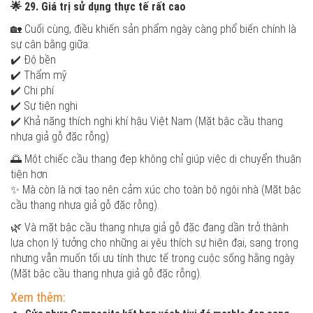
🌟
29. Giá trị sử dụng thực tế rất cao
🏡 Cuối cùng, điều khiến sản phẩm ngày càng phổ biến chính là
sự cân bằng giữa:
✔️ Độ bền
✔️ Thẩm mỹ
✔️ Chi phí
✔️ Sự tiện nghi
✔️ Khả năng thích nghi khí hậu Việt Nam (Mặt bậc cầu thang
nhựa giả gỗ đặc rỗng)
🌅 Một chiếc cầu thang đẹp không chỉ giúp việc di chuyển thuận
tiện hơn
✨ Mà còn là nơi tạo nên cảm xúc cho toàn bộ ngôi nhà (Mặt bậc
cầu thang nhựa giả gỗ đặc rỗng).
🌿 Và mặt bậc cầu thang nhựa giả gỗ đặc đang dần trở thành
lựa chọn lý tưởng cho những ai yêu thích sự hiện đại, sang trọng
nhưng vẫn muốn tối ưu tính thực tế trong cuộc sống hằng ngày
(Mặt bậc cầu thang nhựa giả gỗ đặc rỗng).
Xem thêm: