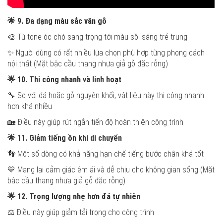
🌟
9. Đa dạng màu sắc vân gỗ
🎨 Từ tone óc chó sang trọng tới màu sồi sáng trẻ trung
✨ Người dùng có rất nhiều lựa chọn phù hợp từng phong cách
nội thất (Mặt bậc cầu thang nhựa giả gỗ đặc rỗng)
🌟
10. Thi công nhanh và linh hoạt
🔧 So với đá hoặc gỗ nguyên khối, vật liệu này thi công nhanh
hơn khá nhiều
🏡 Điều này giúp rút ngắn tiến độ hoàn thiện công trình
🌟
11. Giảm tiếng ồn khi di chuyển
👣 Một số dòng có khả năng hạn chế tiếng bước chân khá tốt
💛 Mang lại cảm giác êm ái và dễ chịu cho không gian sống (Mặt
bậc cầu thang nhựa giả gỗ đặc rỗng)
🌟
12. Trọng lượng nhẹ hơn đá tự nhiên
⚖️ Điều này giúp giảm tải trọng cho công trình