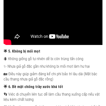
🌟
5. Không bị mối mọt
🐜 Không giống gỗ tự nhiên dễ bị côn trùng tấn công
✨ Nhựa giả gỗ đặc gần như không bị mối mọt làm hư hại
🏡 Điều này giúp giảm đáng kể chi phí bảo trì lâu dài (Mặt bậc
cầu thang nhựa giả gỗ đặc rỗng)
🌟
6. Bề mặt chống trầy xước khá tốt
👣 Việc di chuyển liên tục dễ làm cầu thang xuống cấp nếu vật
liệu kém chất lượng