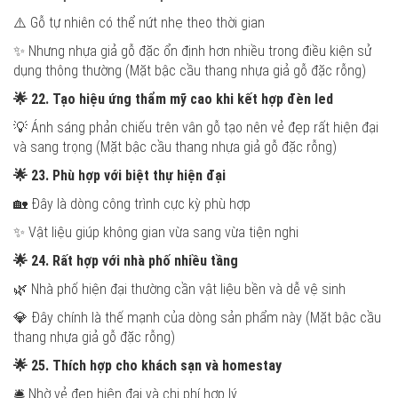
⚠️ Gỗ tự nhiên có thể nứt nhẹ theo thời gian
✨ Nhưng nhựa giả gỗ đặc ổn định hơn nhiều trong điều kiện sử
dụng thông thường (Mặt bậc cầu thang nhựa giả gỗ đặc rỗng)
🌟
22. Tạo hiệu ứng thẩm mỹ cao khi kết hợp đèn led
💡 Ánh sáng phản chiếu trên vân gỗ tạo nên vẻ đẹp rất hiện đại
và sang trọng (Mặt bậc cầu thang nhựa giả gỗ đặc rỗng)
🌟
23. Phù hợp với biệt thự hiện đại
🏡 Đây là dòng công trình cực kỳ phù hợp
✨ Vật liệu giúp không gian vừa sang vừa tiện nghi
🌟
24. Rất hợp với nhà phố nhiều tầng
🌿 Nhà phố hiện đại thường cần vật liệu bền và dễ vệ sinh
💎 Đây chính là thế mạnh của dòng sản phẩm này (Mặt bậc cầu
thang nhựa giả gỗ đặc rỗng)
🌟
25. Thích hợp cho khách sạn và homestay
🛎️ Nhờ vẻ đẹp hiện đại và chi phí hợp lý