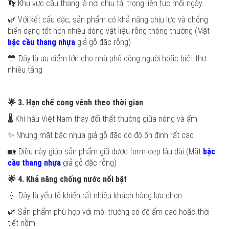
👣 Khu vực cầu thang là nơi chịu tải trọng liên tục mỗi ngày
🌿 Với kết cấu đặc, sản phẩm có khả năng chịu lực và chống
biến dạng tốt hơn nhiều dòng vật liệu rỗng thông thường (Mặt
bậc cầu thang nhựa
giả gỗ đặc rỗng)
💛 Đây là ưu điểm lớn cho nhà phố đông người hoặc biệt thự
nhiều tầng
🌟
3. Hạn chế cong vênh theo thời gian
🌡️ Khí hậu Việt Nam thay đổi thất thường giữa nóng và ẩm
✨ Nhưng mặt bậc nhựa giả gỗ đặc có độ ổn định rất cao
🏡 Điều này giúp sản phẩm giữ được form đẹp lâu dài (Mặt
bậc
cầu thang nhựa
giả gỗ đặc rỗng)
🌟
4. Khả năng chống nước nổi bật
💧 Đây là yếu tố khiến rất nhiều khách hàng lựa chọn
🌿 Sản phẩm phù hợp với môi trường có độ ẩm cao hoặc thời
tiết nồm