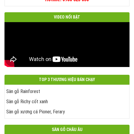
VIDEO NỔI BẬT
TOP 3 THƯƠNG HIỆU BÁN CHẠY
Sàn gỗ Rainforest
Sàn gỗ Richy cốt xanh
Sàn gỗ xương cá Pioner, Ferary
SÀN GỖ CHÂU ÂU