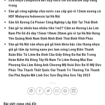
Cửa nhựa Composite kết hợp vách tivi đá marble đẹp sang
trọng
Sàn gỗ công nghiệp chịu nước cao cấp giá rẻ 12mm xương cá
HDF Malaysia Indonesia tại Hà Nội
Sàn Gỗ Xương Cá Pioner Công Nghiệp Lắp Đặt Tại Thái Bình
Sàn gỗ tự nhiên bao nhiêu tiền 1m2? Căm xe Hương Lào Lim
Nam Phi Gõ đỏ dày 15mm 18mm 20mm giá rẻ tại Hà Nội Hưng
Yên Quảng Ninh Nam Định Ninh Bình Thái Bình Vĩnh Phúc
Sàn gỗ Hà Nội sàn nhựa giả gỗ hèm khóa bậc cầu thang nhựa
giả gỗ tấm ốp tường nano pvc lam sóng Long Biên Thanh
Xuân Bắc Từ Liêm Ba Đình Cầu Giấy Đống Đa Hai Bà Trưng
Hoàn Kiếm Hà Đông Tây Hồ Nam Từ Liêm Hoàng Mai Đan
Phượng Gia Lâm Đông Anh Chương Mỹ Hoài Đức Ba Vì Mỹ Đức
Phúc Thọ Thạch Thất Quốc Oai Thanh Trì Thường Tín Thanh
Oai Phú Xuyên Mê Linh Sóc Sơn Ứng Hòa Sơn Tây 2023
Bài viết cùng chủ đề: