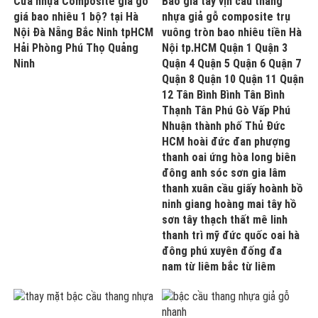
Cửa nhựa Composite giả gỗ
Báo giá tay vịn cầu thang
giá bao nhiêu 1 bộ? tại Hà
nhựa giả gỗ composite trụ
Nội Đà Nẵng Bắc Ninh tpHCM
vuông tròn bao nhiêu tiền Hà
Hải Phòng Phú Thọ Quảng
Nội tp.HCM Quận 1 Quận 3
Ninh
Quận 4 Quận 5 Quận 6 Quận 7
Quận 8 Quận 10 Quận 11 Quận
12 Tân Bình Bình Tân Bình
Thạnh Tân Phú Gò Vấp Phú
Nhuận thành phố Thủ Đức
HCM hoài đức đan phượng
thanh oai ứng hòa long biên
đông anh sóc sơn gia lâm
thanh xuân cầu giấy hoành bồ
ninh giang hoàng mai tây hồ
sơn tây thạch thất mê linh
thanh trì mỹ đức quốc oai hà
đông phú xuyên đống đa
nam từ liêm bắc từ liêm