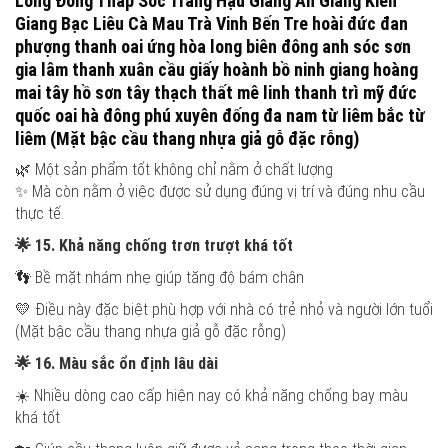
Long Đồng Tháp Sóc Trăng Hậu Giang An Giang Kiên
Giang Bạc Liêu Cà Mau Trà Vinh Bến Tre hoài đức đan
phượng thanh oai ứng hòa long biên đông anh sóc sơn
gia lâm thanh xuân cầu giấy hoành bồ ninh giang hoàng
mai tây hồ sơn tây thạch thất mê linh thanh trì mỹ đức
quốc oai hà đông phú xuyên đống đa nam từ liêm bắc từ
liêm (Mặt bậc cầu thang nhựa giả gỗ đặc rỗng)
🌿 Một sản phẩm tốt không chỉ nằm ở chất lượng
✨ Mà còn nằm ở việc được sử dụng đúng vị trí và đúng nhu cầu
thực tế.
🌟
15. Khả năng chống trơn trượt khá tốt
👣 Bề mặt nhám nhẹ giúp tăng độ bám chân
💛 Điều này đặc biệt phù hợp với nhà có trẻ nhỏ và người lớn tuổi
(Mặt bậc cầu thang nhựa giả gỗ đặc rỗng)
🌟
16. Màu sắc ổn định lâu dài
☀️ Nhiều dòng cao cấp hiện nay có khả năng chống bay màu
khá tốt