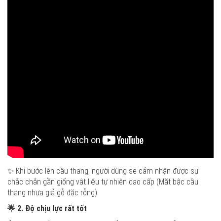
✨ Khi bước lên cầu thang, người dùng sẽ cảm nhận được sự
chắc chắn gần giống vật liệu tự nhiên cao cấp (Mặt bậc cầu
thang nhựa giả gỗ đặc rỗng)
🌟
2. Độ chịu lực rất tốt