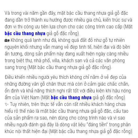
Và trong vài năm gần đây, mặt bậc cầu thang nhựa giả gỗ đặc
đang dần trở thành xu hướng được nhiều gia chủ, kiến trúc sư và
đơn vị thi công ưu tiên lựa chọn cho các công trình cao cấp (Mặt
bậc cầu thang nhựa
giả gỗ đặc rỗng).
🏡 Không quá lạnh như đá, không quá đắt đỏ như gỗ tự nhiên
nguyên khối nhưng vẫn mang vẻ đẹp tinh tế, hiện đại và độ bền
ấn tượng, dòng sản phẩm này đang xuất hiện ngày càng nhiều
trong biệt thự, nhà phố, villa, khách sạn và cả các văn phòng
sang trọng (Mặt bậc cầu thang nhựa giả gỗ đặc rỗng).
Điều khiến nhiều người yêu thích không chỉ nằm ở vẻ đẹp của
những đường vân gỗ chân thực mà còn ở cảm giác chắc chắn,
ổn định và khả năng thích nghi rất tốt với điều kiện khí hậu nóng
ẩm của Việt Nam (Mặt
bậc cầu thang nhựa
giả gỗ đặc rỗng).
✨ Tuy nhiên, trên thực tế vẫn còn rất nhiều khách hàng chưa
hiểu rõ thế nào là mặt bậc cầu thang nhựa giả gỗ đặc, cấu tạo
của sản phẩm ra sao, nên dùng cho công trình nào và vì sao
nhiều người đánh giá đây là dòng vật liệu “đáng tiền” trong phân
khúc nội thất hiện đại (Mặt bậc cầu thang nhựa giả gỗ đặc rỗng).