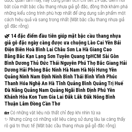
được quan tâm này, hãy cùng phân tích chi tiết 29 đặc điểm nổi
bật của mặt bậc cầu thang nhựa giả gỗ đặc, đồng thời khám phá
những kiểu công trình phù hợp nhất để ứng dụng sản phẩm một
cách hiệu quả và sang trọng nhất (Mặt bậc cầu thang nhựa giả
gỗ đặc rỗng).
🌿
14 đặc điểm đầu tiên giúp mặt bậc cầu thang nhựa
giả gỗ đặc ngày càng được ưa chuộng
Lào Cai Yên Bái
Điện Biên Hoà Bình Lai Châu Sơn La Hà Giang Cao
Bằng Bắc Kạn Lạng Sơn Tuyên Quang tpHCM Sài Gòn
Bình Dương Thủ Đức Thái Nguyên Phú Thọ Bắc Giang Hải
Dương Hải Phòng Bắc Ninh Hà Nam Hà Nội Hưng Yên
Quảng Ninh Nam Định Ninh Bình Thái Bình Vĩnh Phúc
Thanh Hóa Nghệ An Hà Tĩnh Quảng Bình Quảng Trị Huế
Đà Nẵng Quảng Nam Quảng Ngãi Bình Định Phú Yên
Khánh Hòa Kon Tum Gia Lai Đắk Lắk Đắk Nông Bình
Thuận Lâm Đồng Cần Thơ
🏡 Có những vật liệu nội thất chỉ đẹp khi nhìn từ xa
✨ Nhưng cũng có những vật liệu càng sử dụng lâu lại càng thấy
rõ giá trị thực tế (Mặt bậc cầu thang nhựa giả gỗ đặc rỗng).