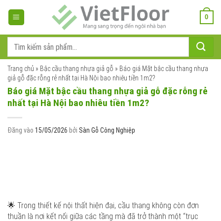
Bỏ
qua
0
nội
dung
Tìm
kiếm:
Trang chủ
»
Bậc cầu thang nhựa giả gỗ
»
Báo giá Mặt bậc cầu thang nhựa
giả gỗ đặc rỗng rẻ nhất tại Hà Nội bao nhiêu tiền 1m2?
Báo giá Mặt bậc cầu thang nhựa giả gỗ đặc rỗng rẻ
nhất tại Hà Nội bao nhiêu tiền 1m2?
Đăng vào
15/05/2026
bởi
Sàn Gỗ Công Nghiệp
🌟 Trong thiết kế nội thất hiện đại, cầu thang không còn đơn
thuần là nơi kết nối giữa các tầng mà đã trở thành một “trục