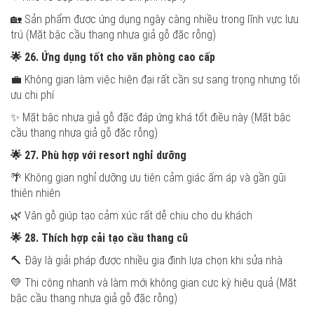
🏡 Sản phẩm được ứng dụng ngày càng nhiều trong lĩnh vực lưu
trú (Mặt bậc cầu thang nhựa giả gỗ đặc rỗng)
🌟
26. Ứng dụng tốt cho văn phòng cao cấp
💼 Không gian làm việc hiện đại rất cần sự sang trọng nhưng tối
ưu chi phí
✨ Mặt bậc nhựa giả gỗ đặc đáp ứng khá tốt điều này (Mặt bậc
cầu thang nhựa giả gỗ đặc rỗng)
🌟
27. Phù hợp với resort nghỉ dưỡng
🌴 Không gian nghỉ dưỡng ưu tiên cảm giác ấm áp và gần gũi
thiên nhiên
🌿 Vân gỗ giúp tạo cảm xúc rất dễ chịu cho du khách
🌟
28. Thích hợp cải tạo cầu thang cũ
🔨 Đây là giải pháp được nhiều gia đình lựa chọn khi sửa nhà
💛 Thi công nhanh và làm mới không gian cực kỳ hiệu quả (Mặt
bậc cầu thang nhựa giả gỗ đặc rỗng)