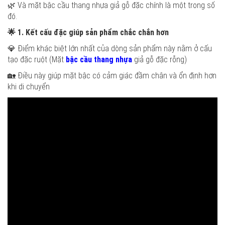
🌿 Và mặt bậc cầu thang nhựa giả gỗ đặc chính là một trong số
đó.
🌟
1. Kết cấu đặc giúp sản phẩm chắc chắn hơn
💎 Điểm khác biệt lớn nhất của dòng sản phẩm này nằm ở cấu
tạo đặc ruột (Mặt
bậc cầu thang nhựa
giả gỗ đặc rỗng)
🏡 Điều này giúp mặt bậc có cảm giác đầm chân và ổn định hơn
khi di chuyển