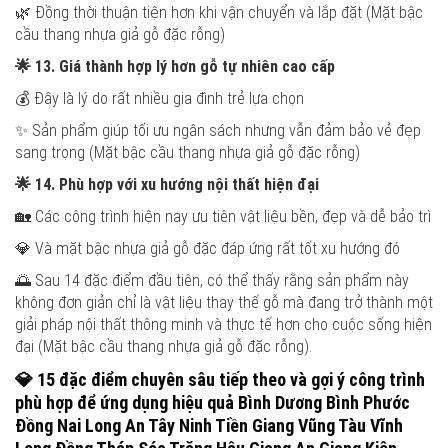
🌿 Đồng thời thuận tiện hơn khi vận chuyển và lắp đặt (Mặt bậc
cầu thang nhựa giả gỗ đặc rỗng)
🌟
13. Giá thành hợp lý hơn gỗ tự nhiên cao cấp
💰 Đây là lý do rất nhiều gia đình trẻ lựa chọn
✨ Sản phẩm giúp tối ưu ngân sách nhưng vẫn đảm bảo vẻ đẹp
sang trọng (Mặt bậc cầu thang nhựa giả gỗ đặc rỗng)
🌟
14. Phù hợp với xu hướng nội thất hiện đại
🏡 Các công trình hiện nay ưu tiên vật liệu bền, đẹp và dễ bảo trì
💎 Và mặt bậc nhựa giả gỗ đặc đáp ứng rất tốt xu hướng đó
🌅 Sau 14 đặc điểm đầu tiên, có thể thấy rằng sản phẩm này
không đơn giản chỉ là vật liệu thay thế gỗ mà đang trở thành một
giải pháp nội thất thông minh và thực tế hơn cho cuộc sống hiện
đại (Mặt bậc cầu thang nhựa giả gỗ đặc rỗng).
💎
15 đặc điểm chuyên sâu tiếp theo và gợi ý công trình
phù hợp để ứng dụng hiệu quả
Bình Dương Bình Phước
Đồng Nai Long An Tây Ninh Tiền Giang Vũng Tàu Vĩnh