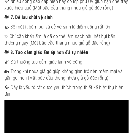
💛 Nhiều dòng cao cấp hiện nay có lớp phủ UV giúp hạn chế trầy
xước hiệu quả (Mặt bậc cầu thang nhựa giả gỗ đặc rỗng)
🌟
7. Dễ lau chùi vệ sinh
🧽 Bề mặt ít bám bụi và dễ vệ sinh là điểm cộng rất lớn
✨ Chỉ cần khăn ẩm là đã có thể làm sạch hầu hết bụi bẩn
thường ngày (Mặt bậc cầu thang nhựa giả gỗ đặc rỗng)
🌟
8. Tạo cảm giác ấm áp hơn đá tự nhiên
🌿 Đá thường tạo cảm giác lạnh và cứng
🏡 Trong khi nhựa giả gỗ giúp không gian trở nên mềm mại và
gần gũi hơn (Mặt bậc cầu thang nhựa giả gỗ đặc rỗng)
💎 Đây là yếu tố rất được yêu thích trong thiết kế biệt thự hiện
đại