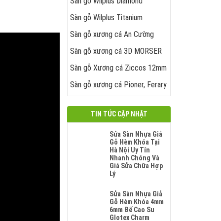
Sàn gỗ Wilplus Diamond
Sàn gỗ Wilplus Titanium
Sàn gỗ xương cá An Cường
Sàn gỗ xương cá 3D MORSER
Sàn gỗ Xương cá Ziccos 12mm
Sàn gỗ xương cá Pioner, Ferary
TIN TỨC CẬP NHẬT
Sửa Sàn Nhựa Giả
Gỗ Hèm Khóa Tại
Hà Nội Uy Tín
Nhanh Chóng Và
Giá Sửa Chữa Hợp
Lý
Không
Có
Sửa Sàn Nhựa Giả
Bình
Gỗ Hèm Khóa 4mm
Luận
6mm Đế Cao Su
Ở
Glotex Charm