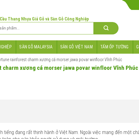
 Cầu Thang Nhựa Giả Gỗ và Sàn Gỗ Công Nghiệp
NGHIỆP
SÀN GỖ MALAYSIA
SÀN GỖ VIỆT NAM
TẤM ỐP TƯỜNG
G
rtune rainforest charm xương cá morser jawa povar winfloor Vĩnh Phúc
st charm xương cá morser jawa povar winfloor Vĩnh Phúc
 tiếng đang rất thịnh hành ở Việt Nam. Ngoài việc mang đến một chấ