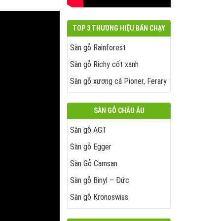
TOP 3 THƯƠNG HIỆU BÁN CHẠY
Sàn gỗ Rainforest
Sàn gỗ Richy cốt xanh
Sàn gỗ xương cá Pioner, Ferary
SÀN GỖ CHÂU ÂU
Sàn gỗ AGT
Sàn gỗ Egger
Sàn Gỗ Camsan
Sàn gỗ Binyl – Đức
Sàn gỗ Kronoswiss