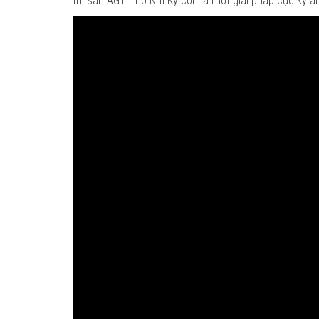
thì sàn AGT Thổ Nhĩ Kỳ còn là một giải pháp cực kỳ a