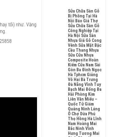
Hobiwood
Su
Không
4mm
Glotex
Có
Sửa Chữa Sàn Gỗ
6mm
Charm
Bình
Bị Phồng Tại Hà
Giả
Wood
Luận
Nội Báo Giá Thợ
Gỗ
Hobiwood
ay tối) như:. Vàng
Ở
Sửa Chữa Sàn Gỗ
Hèm
Kosmos
Giá
Công Nghiệp Tại
ng.
Khóa
Fukione
Sàn
Hà Nội Sửa Sàn
Luôn
Wilson
Nhựa
Nhựa Giả Gỗ Cong
625858
Có
Mikado
Hobiwood
Vênh Sửa Mặt Bậc
Chất
4mm
4mm
Cầu Thang Nhựa
Lượng
6mm
6mm
Sửa Cửa Nhựa
Tốt
Bao
Đế
Composite Hoàn
Và
Nhiêu
Cao
Kiếm Cửa Nam Sài
An
1m2
Su
Gòn Ba Đình Ngọc
Toàn
Tại
Hà
Hà Tphcm Giảng
Cho
Hà
Nội
Võ Hai Bà Trưng
Sức
Nội
Phú
Đà Nẵng Vĩnh Tuy
Khỏe
Phú
Thọ
Bạch Mai Đống Đa
Thọ
Đà
Hải Phòng Kim
Thanh
Nẵng
Liên Văn Miếu –
Xuân
Hải
Quốc Tử Giám
Gia
Phòng
Quảng Ninh Láng
Lâm
Ninh
Ô Chợ Dừa Phú
Hoài
Bình
Thọ Hồng Hà Lĩnh
Đức
Nam Hoàng Mai
Bắc
Bắc Ninh Vĩnh
Ninh
Hưng Tương Mai
Sóc