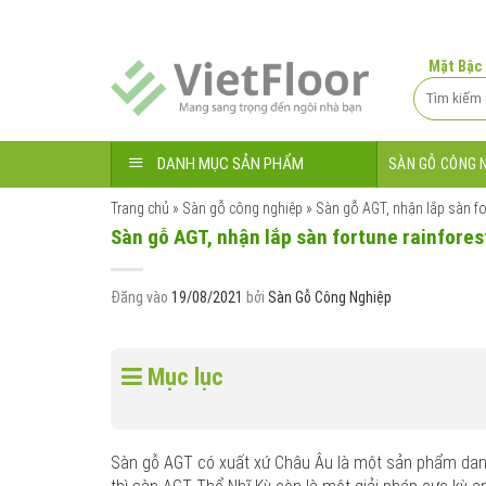
Bỏ
qua
nội
Mặt Bậc
dung
Tìm
kiếm:
DANH MỤC SẢN PHẨM
SÀN GỖ CÔNG 
Trang chủ
»
Sàn gỗ công nghiệp
»
Sàn gỗ AGT, nhận lắp sàn fo
Sàn gỗ AGT, nhận lắp sàn fortune rainfore
Đăng vào
19/08/2021
bởi
Sàn Gỗ Công Nghiệp
Mục lục
Sàn gỗ AGT có xuất xứ Châu Âu là một sản phẩm danh