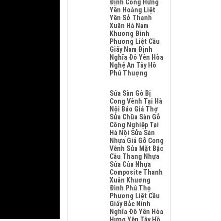
Định Công Hưng
Sơn
Yên Hoàng Liệt
Hải
Yên Sở Thanh
Phòng
Xuân Hà Nam
Đông
Khương Đình
Anh
Phương Liệt Cầu
Quảng
Giấy Nam Định
Ninh
Nghĩa Đô Yên Hòa
Nghệ
Nghệ An Tây Hồ
An
Phú Thượng
Không
Có
Sửa Sàn Gỗ Bị
Bình
Cong Vênh Tại Hà
Luận
Nội Báo Giá Thợ
Ở
Sửa Chữa Sàn Gỗ
Sửa
Công Nghiệp Tại
Chữa
Hà Nội Sửa Sàn
Sàn
Nhựa Giả Gỗ Cong
Gỗ
Vênh Sửa Mặt Bậc
Bị
Cầu Thang Nhựa
Phồng
Sửa Cửa Nhựa
Tại
Composite Thanh
Hà
Xuân Khương
Nội
Đình Phú Thọ
Báo
Phương Liệt Cầu
Giá
Giấy Bắc Ninh
Thợ
Nghĩa Đô Yên Hòa
Sửa
Hưng Yên Tây Hồ