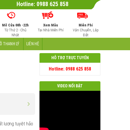
Hotline: 0988 625 858
Mở Cửa 08h -22h
Xem Mẫu
Miễn Phí
Từ Thứ 2 - Chủ
Tại Nhà Miễn Phí
Vận Chuyển, Lắp
Nhật
Đặt
Ỗ THANH LÝ
LIÊN HỆ
HỖ TRỢ TRỰC TUYẾN
Hotline: 0988 625 858
VIDEO NỔI BẬT
t lượng tuyệt hảo