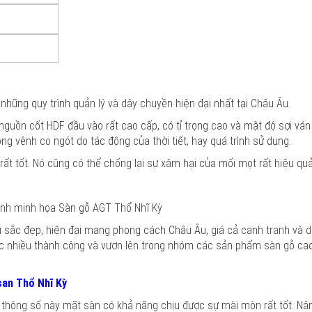
hững quy trình quản lý và dây chuyền hiện đại nhất tại Châu Âu.
uồn cốt HDF đầu vào rất cao cấp, có tỉ trọng cao và mật độ sợi ván
g vênh co ngót do tác động của thời tiết, hay quá trình sử dụng.
rất tốt. Nó cũng có thể chống lại sự xâm hại của mối mọt rất hiệu quả
nh minh họa Sàn gỗ AGT Thổ Nhĩ Kỳ
 sắc đẹp, hiện đại mang phong cách Châu Âu, giá cả cạnh tranh và dị
ợc nhiều thành công và vươn lên trong nhóm các sản phẩm sàn gỗ ca
an Thổ Nhĩ Kỳ
 thông số này mặt sàn có khả năng chịu được sự mài mòn rất tốt. Nâ