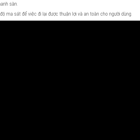
hanh sàn.
ộ ma sát để việc đi lại được thuận lợi và an toàn cho người dùng.