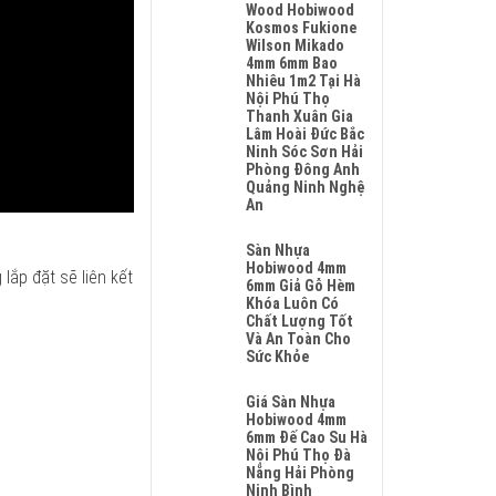
Sửa
Wood Hobiwood
Sàn
Kosmos Fukione
Nhựa
Wilson Mikado
Giả
4mm 6mm Bao
Gỗ
Nhiêu 1m2 Tại Hà
Hèm
Nội Phú Thọ
Khóa
Thanh Xuân Gia
Tại
Lâm Hoài Đức Bắc
Hà
Ninh Sóc Sơn Hải
Nội
Phòng Đông Anh
Uy
Quảng Ninh Nghệ
Tín
An
Nhanh
Không
Chóng
Có
Sàn Nhựa
Và
Bình
Hobiwood 4mm
Giá
lắp đặt sẽ liên kết
Luận
6mm Giả Gỗ Hèm
Sửa
Ở
Khóa Luôn Có
Chữa
Sửa
Chất Lượng Tốt
Hợp
Sàn
Và An Toàn Cho
Lý
Nhựa
Sức Khỏe
Giả
Không
Gỗ
Có
Giá Sàn Nhựa
Hèm
Bình
Hobiwood 4mm
Khóa
Luận
6mm Đế Cao Su Hà
4mm
Ở
Nội Phú Thọ Đà
6mm
Sàn
Nẵng Hải Phòng
Đế
Nhựa
Ninh Bình
Cao