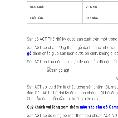
Bảo hành
20 Năm
Kiểu sần
Sần nhẹ
Sàn gỗ AGT Thổ Nhĩ Kỳ được sản xuất trên một trong n
Sàn AGT có chất lượng thanh gỗ đanh chắc nhờ vào ng
gỗ
đanh chắc giúp sàn luôn được ổn định, không bị con
Sàn AGT có khả năng chịu lực đè nén của đồ nội thất 
Ả
Sàn AGT với ưu điểm là chất lượng sản phẩm tốt, màu
đáo. Sàn AGT Thổ Nhĩ Kỳ đã nhanh chóng gặt hái đư
Châu Âu đang dẫn đầu thị trường hiện nay.
Quý khách vui lòng xem thêm
màu sắc sàn gỗ Cams
Sàn AGT có độ cứng bề mặt theo tiêu chuẩn AC4. Với