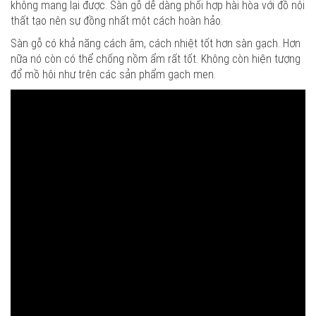
không mang lại được. Sàn gỗ dễ dàng phối hợp hài hòa với đồ nội
thất tạo nên sự đồng nhất một cách hoàn hảo.
Sàn gỗ có khả năng cách âm, cách nhiệt tốt hơn sàn gạch. Hơn
nữa nó còn có thể chống nồm ẩm rất tốt. Không còn hiện tượng
đổ mồ hôi như trên các sản phẩm gạch men.