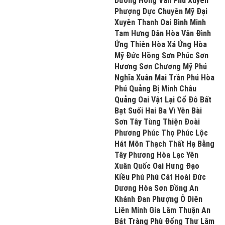
Dương Hồng Vân Phú Xuyên
Phượng Dực Chuyên Mỹ Đại
Xuyên Thanh Oai Bình Minh
Tam Hưng Dân Hòa Vân Đình
Ứng Thiên Hòa Xá Ứng Hòa
Mỹ Đức Hồng Sơn Phúc Sơn
Hương Sơn Chương Mỹ Phú
Nghĩa Xuân Mai Trần Phú Hòa
Phú Quảng Bị Minh Châu
Quảng Oai Vật Lại Cổ Đô Bất
Bạt Suối Hai Ba Vì Yên Bài
Sơn Tây Tùng Thiện Đoài
Phương Phúc Thọ Phúc Lộc
Hát Môn Thạch Thất Hạ Bằng
Tây Phương Hòa Lạc Yên
Xuân Quốc Oai Hưng Đạo
Kiều Phú Phú Cát Hoài Đức
Dương Hòa Sơn Đồng An
Khánh Đan Phượng Ô Diên
Liên Minh Gia Lâm Thuận An
Bát Tràng Phù Đổng Thư Lâm