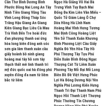
Cần Thơ Bình Dương Bình
Ngọc Hà Giảng Võ Hai Bà
Phước Đồng Nai Long An Tây
Trưng Vĩnh Tuy Bạch Mai
Ninh Tiền Giang Vũng Tàu
Đống Đa Kim Liên Văn Miếu –
Vĩnh Long Đồng Tháp Sóc
Quốc Tử Giám Láng Ô Chợ
Trăng Hậu Giang An Giang
Dừa Hồng Hà Lĩnh Nam
Kiên Giang Bạc Liêu Cà Mau
Hoàng Mai Vĩnh Hưng Tương
Trà Vinh Bến Tre hoài đức
Mai Định Công Hoàng Liệt
đan phượng thanh oai ứng
Yên Sở Thanh Xuân Khương
hòa long biên đông anh sóc
Đình Phương Liệt Cầu Giấy
sơn gia lâm thanh xuân cầu
Nghĩa Đô Yên Hòa Tây Hồ
giấy hoành bồ ninh giang
Phú Thượng Tây Tựu Phú
hoàng mai tây hồ sơn tây
Diễn Xuân Đỉnh Đông Ngạc
thạch thất mê linh thanh trì
Thượng Cát Từ Liêm Xuân
mỹ đức quốc oai hà đông phú
Phương Tây Mỗ Đại Mỗ Long
xuyên đống đa nam từ liêm
Biên Bồ Đề Việt Hưng Phúc
bắc từ liêm
Lợi Hà Đông Dương Nội Yên
Nghĩa Phú Lương Kiến Hưng
Thanh Trì Đại Thanh Nam Phù
Ngọc Hồi Thanh Liệt Thượng
Phúc Thường Tín Chương