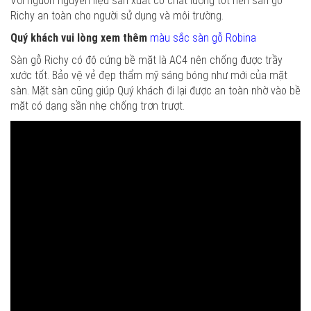
Với nguồn nguyên liệu sản xuất có chất lượng tốt nên sàn gỗ
Richy an toàn cho người sử dụng và môi trường.
Quý khách vui lòng xem thêm
màu sắc sàn gỗ Robina
Sàn gỗ Richy có độ cứng bề mặt là AC4 nên chống được trầy
xước tốt. Bảo vệ vẻ đẹp thẩm mỹ sáng bóng như mới của mặt
sàn. Mặt sàn cũng giúp Quý khách đi lại được an toàn nhờ vào bề
mặt có dạng sần nhẹ chống trơn trượt.