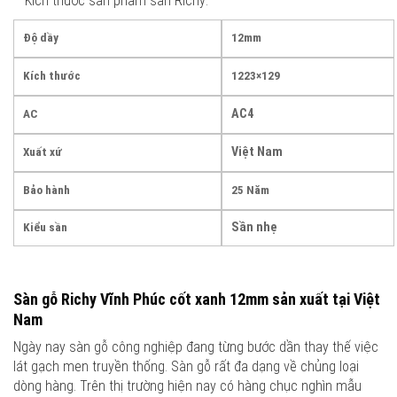
– Kích thước sản phẩm sàn Richy:
Độ dầy
12mm
Kích thước
1223×129
AC4
AC
Việt Nam
Xuất xứ
Bảo hành
25 Năm
Sần nhẹ
Kiểu sần
Sàn gỗ Richy Vĩnh Phúc cốt xanh 12mm sản xuất tại Việt
Nam
Ngày nay sàn gỗ công nghiệp đang từng bước dần thay thế việc
lát gạch men truyền thống. Sàn gỗ rất đa dạng về chủng loại
dòng hàng. Trên thị trường hiện nay có hàng chục nghìn mẫu