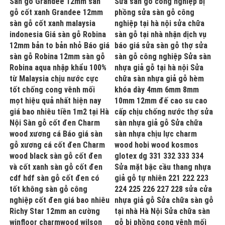
Sàn gỗ Grandee 12mm sàn
Sửa sàn gỗ công nghiệp bị
gỗ cốt xanh Grandee 12mm
phồng sửa sàn gỗ công
sàn gỗ cốt xanh malaysia
nghiệp tại hà nội sửa chữa
indonesia Giá sàn gỗ Robina
sàn gỗ tại nhà nhận dịch vụ
12mm bản to bản nhỏ Báo giá
báo giá sửa sàn gỗ thợ sửa
sàn gỗ Robina 12mm sàn gỗ
sàn gỗ công nghiệp Sửa sàn
Robina aqua nhập khẩu 100%
nhựa giả gỗ tại hà nội Sửa
từ Malaysia chịu nước cực
chữa sàn nhựa giả gỗ hèm
tốt chống cong vênh mối
khóa dày 4mm 6mm 8mm
mọt hiệu quả nhất hiện nay
10mm 12mm đế cao su cao
giá bao nhiêu tiền 1m2 tại Hà
cấp chịu chống nước thợ sửa
Nội Sàn gỗ cốt đen Charm
sàn nhựa giả gỗ Sửa chữa
wood xương cá Báo giá sàn
sàn nhựa chịu lực charm
gỗ xương cá cốt đen Charm
wood hobi wood kosmos
wood black sàn gỗ cốt đen
glotex dg 331 332 333 334
và cốt xanh sàn gỗ cốt đen
Sửa mặt bậc cầu thang nhựa
cdf hdf sàn gỗ cốt đen có
giả gỗ tự nhiên 221 222 223
tốt không sàn gỗ công
224 225 226 227 228 sửa cửa
nghiệp cốt đen giá bao nhiêu
nhựa giả gỗ Sửa chữa sàn gỗ
Richy Star 12mm an cường
tại nhà Hà Nội Sửa chữa sàn
winfloor charmwood wilson
gỗ bị phồng cong vênh mối