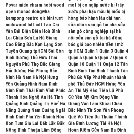
Povar mido charm hobi wood
mọt bị co ngập nước bị trầy
open monas dongwha
xước phai bạc màu bị mốc bị
kampong rentro eir bintrust
hỏng bảo hành lâu dài hạn
midowood hdf cdf Lào Cai
sửa chữa sàn gỗ tại nhà sửa
Yên Bái Điện Biên Hoà Bình
sàn gỗ công nghiệp tại hà
Lai Châu Sơn La Hà Giang
nội sửa sàn gỗ tại hà đông
Cao Bằng Bắc Kạn Lạng Sơn
báo giá bao nhiêu tiền 1m2
Tuyên Quang tpHCM Sài Gòn
tp.HCM Quận 1 Quận 3 Quận 4
Bình Dương Thủ Đức Thái
Quận 5 Quận 6 Quận 7 Quận 8
Nguyên Phú Thọ Bắc Giang
Quận 10 Quận 11 Quận 12 Tân
Hải Dương Hải Phòng Bắc
Bình Bình Tân Bình Thạnh Tân
Ninh Hà Nam Hà Nội Hưng
Phú Gò Vấp Phú Nhuận thành
Yên Quảng Ninh Nam Định
phố Thủ Đức HCM Hưng Yên
Ninh Bình Thái Bình Vĩnh Phúc
Ân Thi Mỹ Hào Tiên Lữ Phù
Thanh Hóa Nghệ An Hà Tĩnh
Cừ Yên Mỹ Kim Động Văn
Quảng Bình Quảng Trị Huế Đà
Giang Văn Lâm Khoái Châu
Nẵng Quảng Nam Quảng Ngãi
Bắc Ninh Từ Sơn Yên Phong
Bình Định Phú Yên Khánh Hòa
Quế Võ Tiên Du Thuận Thành
Kon Tum Gia Lai Đắk Lắk Đắk
Gia Bình Lương Tài Hà Nội
Nông Bình Thuận Lâm Đồng
Hoàn Kiếm Cửa Nam Ba Đình