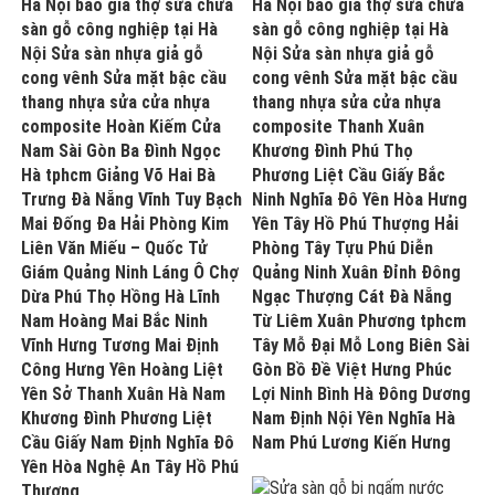
Hà Nội báo giá thợ sửa chữa
Hà Nội báo giá thợ sửa chữa
sàn gỗ công nghiệp tại Hà
sàn gỗ công nghiệp tại Hà
Nội Sửa sàn nhựa giả gỗ
Nội Sửa sàn nhựa giả gỗ
cong vênh Sửa mặt bậc cầu
cong vênh Sửa mặt bậc cầu
thang nhựa sửa cửa nhựa
thang nhựa sửa cửa nhựa
composite Hoàn Kiếm Cửa
composite Thanh Xuân
Nam Sài Gòn Ba Đình Ngọc
Khương Đình Phú Thọ
Hà tphcm Giảng Võ Hai Bà
Phương Liệt Cầu Giấy Bắc
Trưng Đà Nẵng Vĩnh Tuy Bạch
Ninh Nghĩa Đô Yên Hòa Hưng
Mai Đống Đa Hải Phòng Kim
Yên Tây Hồ Phú Thượng Hải
Liên Văn Miếu – Quốc Tử
Phòng Tây Tựu Phú Diễn
Giám Quảng Ninh Láng Ô Chợ
Quảng Ninh Xuân Đỉnh Đông
Dừa Phú Thọ Hồng Hà Lĩnh
Ngạc Thượng Cát Đà Nẵng
Nam Hoàng Mai Bắc Ninh
Từ Liêm Xuân Phương tphcm
Vĩnh Hưng Tương Mai Định
Tây Mỗ Đại Mỗ Long Biên Sài
Công Hưng Yên Hoàng Liệt
Gòn Bồ Đề Việt Hưng Phúc
Yên Sở Thanh Xuân Hà Nam
Lợi Ninh Bình Hà Đông Dương
Khương Đình Phương Liệt
Nam Định Nội Yên Nghĩa Hà
Cầu Giấy Nam Định Nghĩa Đô
Nam Phú Lương Kiến Hưng
Yên Hòa Nghệ An Tây Hồ Phú
Thượng