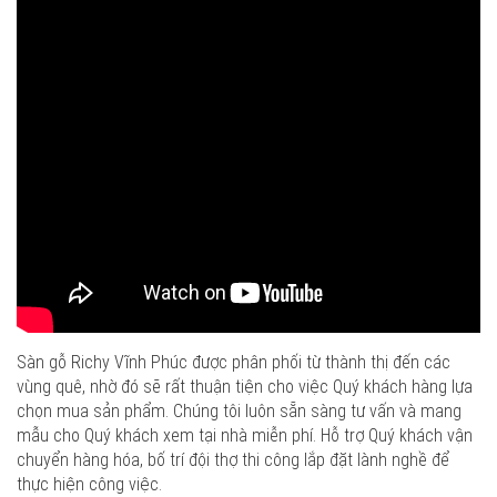
Sàn gỗ Richy Vĩnh Phúc được phân phối từ thành thị đến các
vùng quê, nhờ đó sẽ rất thuận tiện cho việc Quý khách hàng lựa
chọn mua sản phẩm. Chúng tôi luôn sẵn sàng tư vấn và mang
mẫu cho Quý khách xem tại nhà miễn phí. Hỗ trợ Quý khách vận
chuyển hàng hóa, bố trí đội thợ thi công lắp đặt lành nghề để
thực hiện công việc.