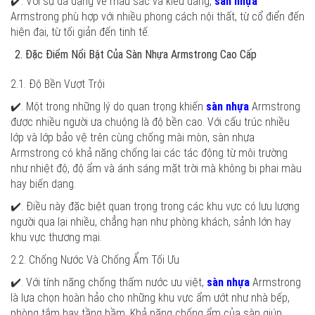
✔️. Với sự đa dạng về màu sắc và kiểu dáng,
sàn nhựa
Armstrong phù hợp với nhiều phong cách nội thất, từ cổ điển đến
hiện đại, từ tối giản đến tinh tế.
Đặc Điểm Nổi Bật Của Sàn Nhựa Armstrong Cao Cấp
2.1. Độ Bền Vượt Trội
✔️. Một trong những lý do quan trọng khiến
sàn nhựa
Armstrong
được nhiều người ưa chuộng là độ bền cao. Với cấu trúc nhiều
lớp và lớp bảo vệ trên cùng chống mài mòn, sàn nhựa
Armstrong có khả năng chống lại các tác động từ môi trường
như nhiệt độ, độ ẩm và ánh sáng mặt trời mà không bị phai màu
hay biến dạng.
✔️. Điều này đặc biệt quan trọng trong các khu vực có lưu lượng
người qua lại nhiều, chẳng hạn như phòng khách, sảnh lớn hay
khu vực thương mại.
2.2. Chống Nước Và Chống Ẩm Tối Ưu
✔️. Với tính năng chống thấm nước ưu việt,
sàn nhựa
Armstrong
là lựa chọn hoàn hảo cho những khu vực ẩm ướt như nhà bếp,
phòng tắm hay tầng hầm. Khả năng chống ẩm của sàn giúp