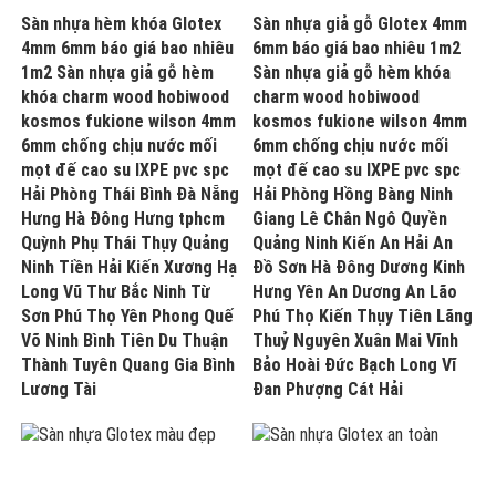
Sàn nhựa hèm khóa Glotex
Sàn nhựa giả gỗ Glotex 4mm
4mm 6mm báo giá bao nhiêu
6mm báo giá bao nhiêu 1m2
1m2 Sàn nhựa giả gỗ hèm
Sàn nhựa giả gỗ hèm khóa
khóa charm wood hobiwood
charm wood hobiwood
kosmos fukione wilson 4mm
kosmos fukione wilson 4mm
6mm chống chịu nước mối
6mm chống chịu nước mối
mọt đế cao su IXPE pvc spc
mọt đế cao su IXPE pvc spc
Hải Phòng Thái Bình Đà Nẵng
Hải Phòng Hồng Bàng Ninh
Hưng Hà Đông Hưng tphcm
Giang Lê Chân Ngô Quyền
Quỳnh Phụ Thái Thụy Quảng
Quảng Ninh Kiến An Hải An
Ninh Tiền Hải Kiến Xương Hạ
Đồ Sơn Hà Đông Dương Kinh
Long Vũ Thư Bắc Ninh Từ
Hưng Yên An Dương An Lão
Sơn Phú Thọ Yên Phong Quế
Phú Thọ Kiến Thụy Tiên Lãng
Võ Ninh Bình Tiên Du Thuận
Thuỷ Nguyên Xuân Mai Vĩnh
Thành Tuyên Quang Gia Bình
Bảo Hoài Đức Bạch Long Vĩ
Lương Tài
Đan Phượng Cát Hải