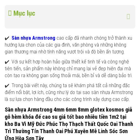
Mục lục
✔️.
Sàn nhựa Armstrong
cao cấp đã nhanh chóng trở thành xu
hướng lựa chọn của các gia đình, văn phòng và những không
gian thương mại nhờ tính năng vượt trội và độ bền ấn tượng.
✔️. Với sự kết hợp hoàn hảo giữa thiết kế tinh tế và công nghệ
tiên tiến, sản phẩm này không chỉ mang lại vẻ đẹp hiện đại mà
còn tạo ra không gian sống thoải mái, bền bỉ và dễ dàng bảo trì.
✔️. Trong bài viết này, chúng ta sẽ khám phá tất cả những đặc
điểm nổi bật, lợi ích, cũng như lý do tại sao sàn nhựa Armstrong
là sự lựa chọn hàng đầu cho các công trình xây dựng cao cấp.
Sàn nhựa Armstrong 4mm 6mm 8mm glotex kosmos giả
gỗ hèm khóa đế cao su giá tốt bao nhiêu tiền 1m2 tại
kho Ba Vì Mỹ Đức Phúc Thọ Thạch Thất Quốc Oai Thanh
Trì Thường Tín Thanh Oai Phú Xuyên Mê Linh Sóc Sơn
Ứng Hòa Sơn Tây