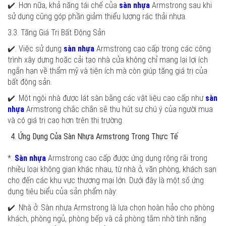
✔️. Hơn nữa, khả năng tái chế của
sàn nhựa
Armstrong sau khi
sử dụng cũng góp phần giảm thiểu lượng rác thải nhựa.
3.3. Tăng Giá Trị Bất Động Sản
✔️. Việc sử dụng
sàn nhựa
Armstrong cao cấp trong các công
trình xây dựng hoặc cải tạo nhà cửa không chỉ mang lại lợi ích
ngắn hạn về thẩm mỹ và tiện ích mà còn giúp tăng giá trị của
bất động sản.
✔️. Một ngôi nhà được lát sàn bằng các vật liệu cao cấp như
sàn
nhựa
Armstrong chắc chắn sẽ thu hút sự chú ý của người mua
và có giá trị cao hơn trên thị trường.
Ứng Dụng Của Sàn Nhựa Armstrong Trong Thực Tế
*.
Sàn nhựa
Armstrong cao cấp được ứng dụng rộng rãi trong
nhiều loại không gian khác nhau, từ nhà ở, văn phòng, khách sạn
cho đến các khu vực thương mại lớn. Dưới đây là một số ứng
dụng tiêu biểu của sản phẩm này:
✔️. Nhà ở: Sàn nhựa Armstrong là lựa chọn hoàn hảo cho phòng
khách, phòng ngủ, phòng bếp và cả phòng tắm nhờ tính năng