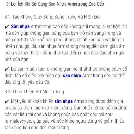
Lợi Ích Khi Sử Dụng Sàn Nhựa Armstrong Cao Cấp
3.1. Tạo Không Gian Sống Sang Trọng Và Hiện Đại
✔️.
Sàn nhựa
Armstrong cao cấp không chỉ mang lại sự tiện ích
mà còn giúp không gian sống của bạn trở nên sang trọng và
hiện đại hơn. Với khả năng mô phỏng chính xác các vật liệu tự
nhiên như gỗ, đá, sàn nhựa Armstrong mang đến cảm giác ấm
cúng và thân thiện, đồng thời tạo điểm nhấn độc đáo cho ngôi
nhà của bạn.
✔️. Dù bạn muốn tạo ra không gian nội thất theo phong cách cổ
điển, tân cổ điển hay hiện đại,
sàn nhựa
Armstrong đều có thể
đáp ứng tốt yêu cầu đó.
3.2. Thân Thiện Với Môi Trường
✔️. Một yếu tố khác khiến
sàn nhựa
Armstrong được đánh giá
cao là sự thân thiện với môi trường. Sản phẩm được sản xuất từ
các vật liệu tái chế và không chứa các chất độc hại như
formaldehyde, giúp bảo vệ sức khỏe người dùng và giảm thiểu
tác động tiêu cực đến môi trường.