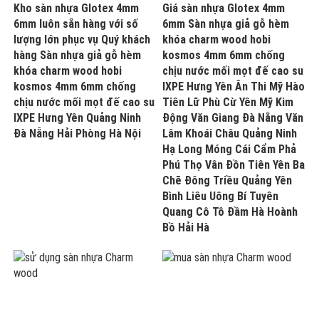
Kho sàn nhựa Glotex 4mm
Giá sàn nhựa Glotex 4mm
6mm luôn sẵn hàng với số
6mm Sàn nhựa giả gỗ hèm
lượng lớn phục vụ Quý khách
khóa charm wood hobi
hàng Sàn nhựa giả gỗ hèm
kosmos 4mm 6mm chống
khóa charm wood hobi
chịu nước mối mọt đế cao su
kosmos 4mm 6mm chống
IXPE Hưng Yên Ân Thi Mỹ Hào
chịu nước mối mọt đế cao su
Tiên Lữ Phù Cừ Yên Mỹ Kim
IXPE Hưng Yên Quảng Ninh
Động Văn Giang Đà Nẵng Văn
Đà Nẵng Hải Phòng Hà Nội
Lâm Khoái Châu Quảng Ninh
Hạ Long Móng Cái Cẩm Phả
Phú Thọ Vân Đồn Tiên Yên Ba
Chẽ Đông Triều Quảng Yên
Bình Liêu Uông Bí Tuyên
Quang Cô Tô Đầm Hà Hoành
Bồ Hải Hà