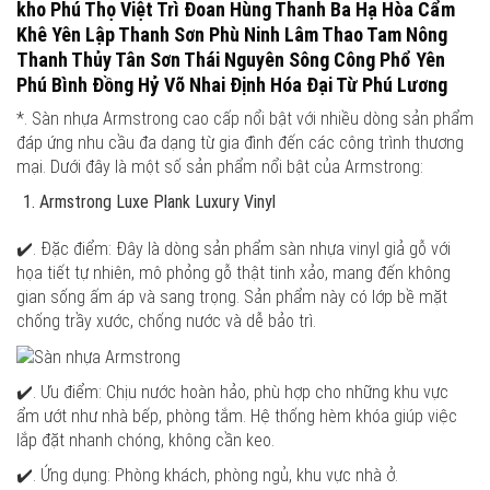
kho Phú Thọ Việt Trì Đoan Hùng Thanh Ba Hạ Hòa Cẩm
Khê Yên Lập Thanh Sơn Phù Ninh Lâm Thao Tam Nông
Thanh Thủy Tân Sơn Thái Nguyên Sông Công Phổ Yên
Phú Bình Đồng Hỷ Võ Nhai Định Hóa Đại Từ Phú Lương
*. Sàn nhựa Armstrong cao cấp nổi bật với nhiều dòng sản phẩm
đáp ứng nhu cầu đa dạng từ gia đình đến các công trình thương
mại. Dưới đây là một số sản phẩm nổi bật của Armstrong:
Armstrong Luxe Plank Luxury Vinyl
✔️. Đặc điểm: Đây là dòng sản phẩm sàn nhựa vinyl giả gỗ với
họa tiết tự nhiên, mô phỏng gỗ thật tinh xảo, mang đến không
gian sống ấm áp và sang trọng. Sản phẩm này có lớp bề mặt
chống trầy xước, chống nước và dễ bảo trì.
✔️. Ưu điểm: Chịu nước hoàn hảo, phù hợp cho những khu vực
ẩm ướt như nhà bếp, phòng tắm. Hệ thống hèm khóa giúp việc
lắp đặt nhanh chóng, không cần keo.
✔️. Ứng dụng: Phòng khách, phòng ngủ, khu vực nhà ở.