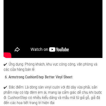
✔️. Ứng dụng: Phòng khách, khu vực công cộng, văn phòng và
các cửa hàng bán lẻ.
Armstrong CushionStep Better Vinyl Sheet
✔️. Đặc điểm: Là dòng sàn vinyl cuộn với độ dày vừa phải, sản
phẩm này có lớp đệm êm ái, mang lại cảm giác dễ chịu khi bước
đi. CushionStep có nhiều kiểu dáng và mẫu mã từ giả gỗ, giả đá
đến các họa tiết trang trí hiện đại.