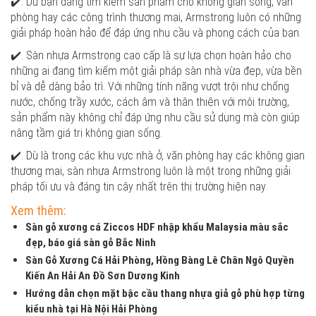
✔️. Dù bạn đang tìm kiếm sản phẩm cho không gian sống, văn
phòng hay các công trình thương mại, Armstrong luôn có những
giải pháp hoàn hảo để đáp ứng nhu cầu và phong cách của bạn.
✔️. Sàn nhựa Armstrong cao cấp là sự lựa chọn hoàn hảo cho
những ai đang tìm kiếm một giải pháp sàn nhà vừa đẹp, vừa bền
bỉ và dễ dàng bảo trì. Với những tính năng vượt trội như chống
nước, chống trầy xước, cách âm và thân thiện với môi trường,
sản phẩm này không chỉ đáp ứng nhu cầu sử dụng mà còn giúp
nâng tầm giá trị không gian sống.
✔️. Dù là trong các khu vực nhà ở, văn phòng hay các không gian
thương mại, sàn nhựa Armstrong luôn là một trong những giải
pháp tối ưu và đáng tin cậy nhất trên thị trường hiện nay.
Xem thêm:
Sàn gỗ xương cá Ziccos HDF nhập khẩu Malaysia màu sắc
đẹp, báo giá sàn gỗ Bắc Ninh
Sàn Gỗ Xương Cá Hải Phòng, Hồng Bàng Lê Chân Ngô Quyền
Kiến An Hải An Đồ Sơn Dương Kinh
Hướng dẫn chọn mặt bậc cầu thang nhựa giả gỗ phù hợp từng
kiểu nhà tại Hà Nội Hải Phòng