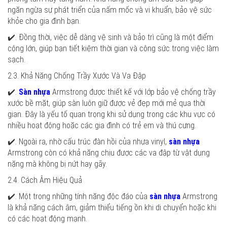
ngăn ngừa sự phát triển của nấm mốc và vi khuẩn, bảo vệ sức
khỏe cho gia đình bạn.
✔️. Đồng thời, việc dễ dàng vệ sinh và bảo trì cũng là một điểm
cộng lớn, giúp bạn tiết kiệm thời gian và công sức trong việc làm
sạch.
2.3. Khả Năng Chống Trầy Xước Và Va Đập
✔️.
Sàn nhựa
Armstrong được thiết kế với lớp bảo vệ chống trầy
xước bề mặt, giúp sàn luôn giữ được vẻ đẹp mới mẻ qua thời
gian. Đây là yếu tố quan trọng khi sử dụng trong các khu vực có
nhiều hoạt động hoặc các gia đình có trẻ em và thú cưng.
✔️. Ngoài ra, nhờ cấu trúc đàn hồi của nhựa vinyl,
sàn nhựa
Armstrong còn có khả năng chịu được các va đập từ vật dụng
nặng mà không bị nứt hay gãy.
2.4. Cách Âm Hiệu Quả
✔️. Một trong những tính năng độc đáo của
sàn nhựa
Armstrong
là khả năng cách âm, giảm thiểu tiếng ồn khi di chuyển hoặc khi
có các hoạt động mạnh.