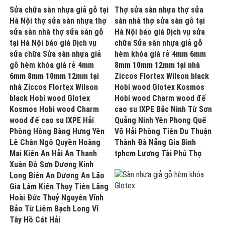
Sửa chữa sàn nhựa giả gỗ tại
Thợ sửa sàn nhựa thợ sửa
Hà Nội thợ sửa sàn nhựa thợ
sàn nhà thợ sửa sàn gỗ tại
sửa sàn nhà thợ sửa sàn gỗ
Hà Nội báo giá Dịch vụ sửa
tại Hà Nội báo giá Dịch vụ
chữa Sửa sàn nhựa giả gỗ
sửa chữa Sửa sàn nhựa giả
hèm khóa giá rẻ 4mm 6mm
gỗ hèm khóa giá rẻ 4mm
8mm 10mm 12mm tại nhà
6mm 8mm 10mm 12mm tại
Ziccos Flortex Wilson black
nhà Ziccos Flortex Wilson
Hobi wood Glotex Kosmos
black Hobi wood Glotex
Hobi wood Charm wood đế
Kosmos Hobi wood Charm
cao su IXPE Bắc Ninh Từ Sơn
wood đế cao su IXPE Hải
Quảng Ninh Yên Phong Quế
Phòng Hồng Bàng Hưng Yên
Võ Hải Phòng Tiên Du Thuận
Lê Chân Ngô Quyền Hoàng
Thành Đà Nẵng Gia Bình
Mai Kiến An Hải An Thanh
tphcm Lương Tài Phú Thọ
Xuân Đồ Sơn Dương Kinh
Long Biên An Dương An Lão
Gia Lâm Kiến Thụy Tiên Lãng
Hoài Đức Thuỷ Nguyên Vĩnh
Bảo Từ Liêm Bạch Long Vĩ
Tây Hồ Cát Hải