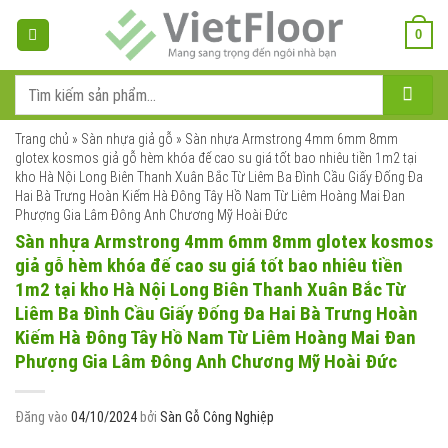
Bỏ
qua
0
nội
dung
Tìm
kiếm:
Trang chủ
»
Sàn nhựa giả gỗ
»
Sàn nhựa Armstrong 4mm 6mm 8mm
glotex kosmos giả gỗ hèm khóa đế cao su giá tốt bao nhiêu tiền 1m2 tại
kho Hà Nội Long Biên Thanh Xuân Bắc Từ Liêm Ba Đình Cầu Giấy Đống Đa
Hai Bà Trưng Hoàn Kiếm Hà Đông Tây Hồ Nam Từ Liêm Hoàng Mai Đan
Phượng Gia Lâm Đông Anh Chương Mỹ Hoài Đức
Sàn nhựa Armstrong 4mm 6mm 8mm glotex kosmos
giả gỗ hèm khóa đế cao su giá tốt bao nhiêu tiền
1m2 tại kho Hà Nội Long Biên Thanh Xuân Bắc Từ
Liêm Ba Đình Cầu Giấy Đống Đa Hai Bà Trưng Hoàn
Kiếm Hà Đông Tây Hồ Nam Từ Liêm Hoàng Mai Đan
Phượng Gia Lâm Đông Anh Chương Mỹ Hoài Đức
Đăng vào
04/10/2024
bởi
Sàn Gỗ Công Nghiệp