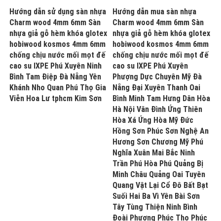
Hướng dẫn sử dụng sàn nhựa
Hướng dẫn mua sàn nhựa
Charm wood 4mm 6mm Sàn
Charm wood 4mm 6mm Sàn
nhựa giả gỗ hèm khóa glotex
nhựa giả gỗ hèm khóa glotex
hobiwood kosmos 4mm 6mm
hobiwood kosmos 4mm 6mm
chống chịu nước mối mọt đế
chống chịu nước mối mọt đế
cao su IXPE Phú Xuyên Ninh
cao su IXPE Phú Xuyên
Bình Tam Điệp Đà Nẵng Yên
Phượng Dực Chuyên Mỹ Đà
Khánh Nho Quan Phú Thọ Gia
Nẵng Đại Xuyên Thanh Oai
Viễn Hoa Lư tphcm Kim Sơn
Bình Minh Tam Hưng Dân Hòa
Hà Nội Vân Đình Ứng Thiên
Hòa Xá Ứng Hòa Mỹ Đức
Hồng Sơn Phúc Sơn Nghệ An
Hương Sơn Chương Mỹ Phú
Nghĩa Xuân Mai Bắc Ninh
Trần Phú Hòa Phú Quảng Bị
Minh Châu Quảng Oai Tuyên
Quang Vật Lại Cổ Đô Bất Bạt
Suối Hai Ba Vì Yên Bài Sơn
Tây Tùng Thiện Ninh Bình
Đoài Phương Phúc Thọ Phúc