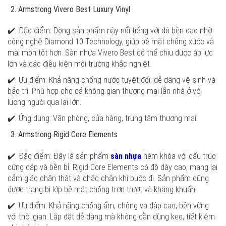
Armstrong Vivero Best Luxury Vinyl
✔️. Đặc điểm: Dòng sản phẩm này nổi tiếng với độ bền cao nhờ
công nghệ Diamond 10 Technology, giúp bề mặt chống xước và
mài mòn tốt hơn. Sàn nhựa Vivero Best có thể chịu được áp lực
lớn và các điều kiện môi trường khắc nghiệt.
✔️. Ưu điểm: Khả năng chống nước tuyệt đối, dễ dàng vệ sinh và
bảo trì. Phù hợp cho cả không gian thương mại lẫn nhà ở với
lượng người qua lại lớn.
✔️. Ứng dụng: Văn phòng, cửa hàng, trung tâm thương mại.
Armstrong Rigid Core Elements
✔️. Đặc điểm: Đây là sản phẩm
sàn nhựa
hèm khóa với cấu trúc
cứng cáp và bền bỉ. Rigid Core Elements có độ dày cao, mang lại
cảm giác chân thật và chắc chắn khi bước đi. Sản phẩm cũng
được trang bị lớp bề mặt chống trơn trượt và kháng khuẩn.
✔️. Ưu điểm: Khả năng chống ẩm, chống va đập cao, bền vững
với thời gian. Lắp đặt dễ dàng mà không cần dùng keo, tiết kiệm