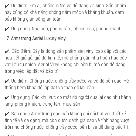
✔️. Ưu điểm: Êm ái, chống nước và dễ dàng vệ sinh. Sản phẩm
này cũng có khả năng chống nấm mốc và kháng khuẩn, đảm
bảo không gian sống an toàn.
✔️. Ứng dụng: Nhà bếp, phòng tắm, phòng ngủ, phòng khách.
Armstrong Aerial Luxury Vinyl
✔️. Đặc điểm: Đây là dòng sản phẩm sàn vinyl cao cấp với các
họa tiết giả gỗ, giả đá tinh tế, mô phỏng gần như hoàn hảo các
vật liệu tự nhiên. Aerial Vinyl không chỉ bền bỉ mà còn dễ dàng
trong việc lắp đặt và bảo trì.
✔️. Ưu điểm: Chống nước, chống trầy xước và có độ bền cao. Hệ
thống hèm khóa dễ lắp đặt và tháo gỡ khi cần.
✔️. Ứng dụng: Các khu vực có mật độ người qua lại cao như hành
lang, phòng khách, trung tâm mua sắm.
✔️. Sàn nhựa Armstrong cao cấp không chỉ nổi bật với thiết kế
tinh tế và đa dạng, mà còn được đánh giá cao về tính năng vượt
trội như chống nước, chống trầy xước, bền bỉ và dễ dàng bảo trì.