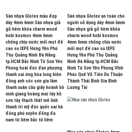
Sàn nhựa Glotex màu đẹp
Sàn nhựa Glotex an toàn cho
dày 4mm 6mm Sàn nhựa giả
người sử dụng dày 4mm 6mm
gỗ hèm khóa charm wood
Sàn nhựa giả gỗ hèm khóa
hobi kosmos 4mm 6mm
charm wood hobi kosmos
chống chịu nước mối mọt đế
4mm 6mm chống chịu nước
cao su IXPE Hưng Yên Phú
mối mọt đế cao su IXPE
Thọ Quảng Ninh Đà Nẵng
Hưng Yên Phú Thọ Quảng
tp.HCM Bắc Ninh Từ Sơn Yên
Ninh Đà Nẵng tp.HCM Bắc
Phong hoài đức đan phượng
Ninh Từ Sơn Yên Phong Vĩnh
thanh oai ứng hòa long biên
Phúc Quế Võ Tiên Du Thuận
đông anh sóc sơn gia lâm
Thành Thái Bình Gia Bình
thanh xuân cầu giấy hoành bồ
Lương Tài
ninh giang hoàng mai tây hồ
sơn tây thạch thất mê linh
thanh trì mỹ đức quốc oai hà
đông phú xuyên đống đa
nam từ liêm bắc từ liêm