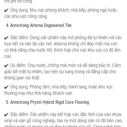
chi phí thi công.
✔️. Ứng dụng: Khu vực phòng khách, nhà bếp, phòng ngủ hoặc
các khu vực công cộng.
Armstrong Alterna Engineered Tile
✔️. Đặc điểm: Dòng sản phẩm này mô phỏng đá tự nhiên với các
họa tiết và vân đá sắc nét. Alterna không chỉ đẹp mắt mà còn
có khả năng chịu nước tốt, thích hợp cho các khu vực có độ ẩm
cao.
✔️. Ưu điểm: Chịu nước, chống mài mòn và dễ dàng bảo trì. Cảm
giác bề mặt tự nhiên, tạo nên sự sang trọng và đẳng cấp cho
không gian nội thất.
✔️. Ứng dụng: Phòng tắm, nhà bếp, hành lang, hoặc khu vực
thương mại như nhà hàng, khách sạn.
Armstrong Pryzm Hybrid Rigid Core Flooring
✔️. Đặc điểm: Sản phẩm này kết hợp các đặc tính của sàn nhựa
vinyl và sàn gỗ công nghiệp, tạo ra một dòng sàn có độ bền cao,
chống nước và mang lại vẻ đẹp tự nhiên của gỗ. Công nghệ tiên