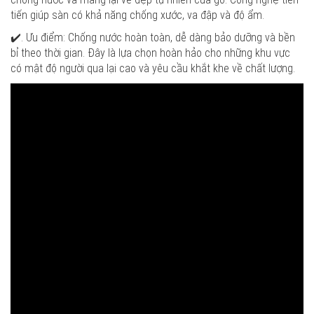
tiến giúp sàn có khả năng chống xước, va đập và độ ẩm.
✔️. Ưu điểm: Chống nước hoàn toàn, dễ dàng bảo dưỡng và bền
bỉ theo thời gian. Đây là lựa chọn hoàn hảo cho những khu vực
có mật độ người qua lại cao và yêu cầu khắt khe về chất lượng.