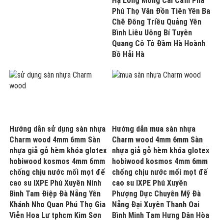
Hạ Long Móng Cái Cẩm Phả
Phú Thọ Vân Đồn Tiên Yên Ba
Chẽ Đông Triều Quảng Yên
Bình Liêu Uông Bí Tuyên
Quang Cô Tô Đầm Hà Hoành
Bồ Hải Hà
Hướng dẫn sử dụng sàn nhựa
Hướng dẫn mua sàn nhựa
Charm wood 4mm 6mm Sàn
Charm wood 4mm 6mm Sàn
nhựa giả gỗ hèm khóa glotex
nhựa giả gỗ hèm khóa glotex
hobiwood kosmos 4mm 6mm
hobiwood kosmos 4mm 6mm
chống chịu nước mối mọt đế
chống chịu nước mối mọt đế
cao su IXPE Phú Xuyên Ninh
cao su IXPE Phú Xuyên
Bình Tam Điệp Đà Nẵng Yên
Phượng Dực Chuyên Mỹ Đà
Khánh Nho Quan Phú Thọ Gia
Nẵng Đại Xuyên Thanh Oai
Viễn Hoa Lư tphcm Kim Sơn
Bình Minh Tam Hưng Dân Hòa