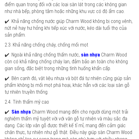
điểm quan trọng đối với các loại sàn lát trong các không gian
như nhà bếp, phòng tắm hoặc những khu vực có độ ẩm cao.
✔️. Khả năng chống nước giúp Charm Wood không bị cong vênh,
nứt nẻ hay hư hỏng khi tiếp xúc với nước, kéo dài tuổi thọ của
sản phẩm.
2.3. Khả năng chống cháy, chống mối mọt
✔️. Ngoài khả năng chống thấm nước,
sàn nhựa
Charm Wood
còn có khả năng chống cháy lan, đảm bảo an toàn cho không
gian sống, đặc biệt trong những tình huống khẩn cấp.
✔️. Bên cạnh đó, vật liệu nhựa và bột đá tự nhiên cũng giúp sản
phẩm không bị mối mọt phá hoại, khác hẳn với các loại sàn gỗ
tự nhiên truyền thống.
2.4. Tính thẩm mỹ cao
✔️.
Sàn nhựa
Charm Wood mang đến cho người dùng một trải
nghiệm thẩm mỹ tuyệt vời với vân gỗ tự nhiên và màu sắc đa
dạng. Các lớp vân gỗ được thiết kế tỉ mỉ, mang đến cảm giác
chân thực, tự nhiên như gỗ thật. Điều này giúp sàn Charm Wood