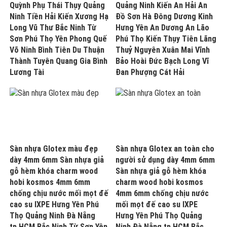
Quỳnh Phụ Thái Thụy Quảng
Quảng Ninh Kiến An Hải An
Ninh Tiền Hải Kiến Xương Hạ
Đồ Sơn Hà Đông Dương Kinh
Long Vũ Thư Bắc Ninh Từ
Hưng Yên An Dương An Lão
Sơn Phú Thọ Yên Phong Quế
Phú Thọ Kiến Thụy Tiên Lãng
Võ Ninh Bình Tiên Du Thuận
Thuỷ Nguyên Xuân Mai Vĩnh
Thành Tuyên Quang Gia Bình
Bảo Hoài Đức Bạch Long Vĩ
Lương Tài
Đan Phượng Cát Hải
Sàn nhựa Glotex màu đẹp
Sàn nhựa Glotex an toàn cho
dày 4mm 6mm Sàn nhựa giả
người sử dụng dày 4mm 6mm
gỗ hèm khóa charm wood
Sàn nhựa giả gỗ hèm khóa
hobi kosmos 4mm 6mm
charm wood hobi kosmos
chống chịu nước mối mọt đế
4mm 6mm chống chịu nước
cao su IXPE Hưng Yên Phú
mối mọt đế cao su IXPE
Thọ Quảng Ninh Đà Nẵng
Hưng Yên Phú Thọ Quảng
tp.HCM Bắc Ninh Từ Sơn Yên
Ninh Đà Nẵng tp.HCM Bắc