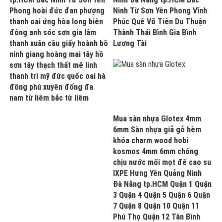
Phong hoài đức đan phượng
Ninh Từ Sơn Yên Phong Vĩnh
thanh oai ứng hòa long biên
Phúc Quế Võ Tiên Du Thuận
đông anh sóc sơn gia lâm
Thành Thái Bình Gia Bình
thanh xuân cầu giấy hoành bồ
Lương Tài
ninh giang hoàng mai tây hồ
sơn tây thạch thất mê linh
thanh trì mỹ đức quốc oai hà
đông phú xuyên đống đa
nam từ liêm bắc từ liêm
Mua sàn nhựa Glotex 4mm
6mm Sàn nhựa giả gỗ hèm
khóa charm wood hobi
kosmos 4mm 6mm chống
chịu nước mối mọt đế cao su
IXPE Hưng Yên Quảng Ninh
Đà Nẵng tp.HCM Quận 1 Quận
3 Quận 4 Quận 5 Quận 6 Quận
7 Quận 8 Quận 10 Quận 11
Phú Thọ Quận 12 Tân Bình