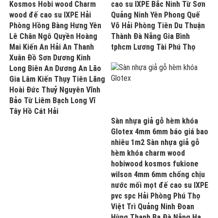
Kosmos Hobi wood Charm
cao su IXPE Bắc Ninh Từ Sơn
wood đế cao su IXPE Hải
Quảng Ninh Yên Phong Quế
Phòng Hồng Bàng Hưng Yên
Võ Hải Phòng Tiên Du Thuận
Lê Chân Ngô Quyền Hoàng
Thành Đà Nẵng Gia Bình
Mai Kiến An Hải An Thanh
tphcm Lương Tài Phú Thọ
Xuân Đồ Sơn Dương Kinh
Long Biên An Dương An Lão
Gia Lâm Kiến Thụy Tiên Lãng
Hoài Đức Thuỷ Nguyên Vĩnh
Bảo Từ Liêm Bạch Long Vĩ
Tây Hồ Cát Hải
Sàn nhựa giả gỗ hèm khóa
Glotex 4mm 6mm báo giá bao
nhiêu 1m2 Sàn nhựa giả gỗ
hèm khóa charm wood
hobiwood kosmos fukione
wilson 4mm 6mm chống chịu
nước mối mọt đế cao su IXPE
pvc spc Hải Phòng Phú Thọ
Việt Trì Quảng Ninh Đoan
Hùng Thanh Ba Đà Nẵng Hạ