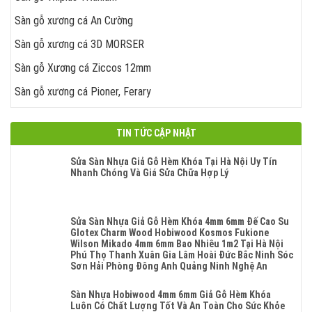
Sàn gỗ xương cá An Cường
Sàn gỗ xương cá 3D MORSER
Sàn gỗ Xương cá Ziccos 12mm
Sàn gỗ xương cá Pioner, Ferary
TIN TỨC CẬP NHẬT
Sửa Sàn Nhựa Giả Gỗ Hèm Khóa Tại Hà Nội Uy Tín
Nhanh Chóng Và Giá Sửa Chữa Hợp Lý
Không
Có
Bình
Luận
Sửa Sàn Nhựa Giả Gỗ Hèm Khóa 4mm 6mm Đế Cao Su
Ở
Glotex Charm Wood Hobiwood Kosmos Fukione
Sửa
Wilson Mikado 4mm 6mm Bao Nhiêu 1m2 Tại Hà Nội
Sàn
Phú Thọ Thanh Xuân Gia Lâm Hoài Đức Bắc Ninh Sóc
Nhựa
Sơn Hải Phòng Đông Anh Quảng Ninh Nghệ An
Giả
Không
Gỗ
Có
Sàn Nhựa Hobiwood 4mm 6mm Giả Gỗ Hèm Khóa
Hèm
Bình
Luôn Có Chất Lượng Tốt Và An Toàn Cho Sức Khỏe
Khóa