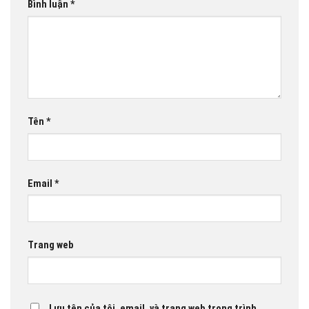
Bình luận
*
Tên
*
Email
*
Trang web
Lưu tên của tôi, email, và trang web trong trình