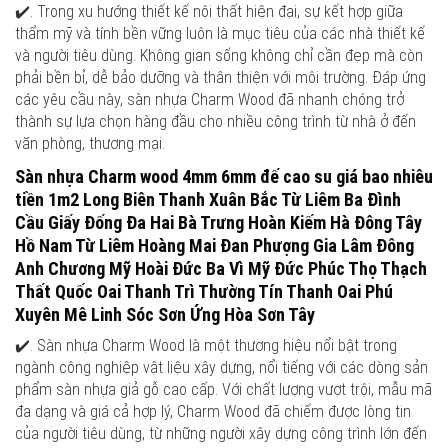
✔️. Trong xu hướng thiết kế nội thất hiện đại, sự kết hợp giữa
thẩm mỹ và tính bền vững luôn là mục tiêu của các nhà thiết kế
và người tiêu dùng. Không gian sống không chỉ cần đẹp mà còn
phải bền bỉ, dễ bảo dưỡng và thân thiện với môi trường. Đáp ứng
các yêu cầu này, sàn nhựa Charm Wood đã nhanh chóng trở
thành sự lựa chọn hàng đầu cho nhiều công trình từ nhà ở đến
văn phòng, thương mại.
Sàn nhựa Charm wood 4mm 6mm đế cao su giá bao nhiêu
tiền 1m2 Long Biên Thanh Xuân Bắc Từ Liêm Ba Đình
Cầu Giấy Đống Đa Hai Bà Trưng Hoàn Kiếm Hà Đông Tây
Hồ Nam Từ Liêm Hoàng Mai Đan Phượng Gia Lâm Đông
Anh Chương Mỹ Hoài Đức Ba Vì Mỹ Đức Phúc Thọ Thạch
Thất Quốc Oai Thanh Trì Thường Tín Thanh Oai Phú
Xuyên Mê Linh Sóc Sơn Ứng Hòa Sơn Tây
✔️. Sàn nhựa Charm Wood là một thương hiệu nổi bật trong
ngành công nghiệp vật liệu xây dựng, nổi tiếng với các dòng sản
phẩm sàn nhựa giả gỗ cao cấp. Với chất lượng vượt trội, mẫu mã
đa dạng và giá cả hợp lý, Charm Wood đã chiếm được lòng tin
của người tiêu dùng, từ những người xây dựng công trình lớn đến