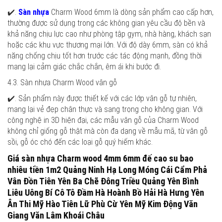
✔️.
Sàn nhựa
Charm Wood 6mm là dòng sản phẩm cao cấp hơn,
thường được sử dụng trong các không gian yêu cầu độ bền và
khả năng chịu lực cao như phòng tập gym, nhà hàng, khách sạn
hoặc các khu vực thương mại lớn. Với độ dày 6mm, sàn có khả
năng chống chịu tốt hơn trước các tác động mạnh, đồng thời
mang lại cảm giác chắc chắn, êm ái khi bước đi.
4.3. Sàn nhựa Charm Wood vân gỗ
✔️. Sản phẩm này được thiết kế với các lớp vân gỗ tự nhiên,
mang lại vẻ đẹp chân thực và sang trọng cho không gian. Với
công nghệ in 3D hiện đại, các mẫu vân gỗ của Charm Wood
không chỉ giống gỗ thật mà còn đa dạng về mẫu mã, từ vân gỗ
sồi, gỗ óc chó đến các loại gỗ quý hiếm khác.
Giá sàn nhựa Charm wood 4mm 6mm đế cao su bao
nhiêu tiền 1m2 Quảng Ninh Hạ Long Móng Cái Cẩm Phả
Vân Đồn Tiên Yên Ba Chẽ Đông Triều Quảng Yên Bình
Liêu Uông Bí Cô Tô Đầm Hà Hoành Bồ Hải Hà Hưng Yên
Ân Thi Mỹ Hào Tiên Lữ Phù Cừ Yên Mỹ Kim Động Văn
Giang Văn Lâm Khoái Châu