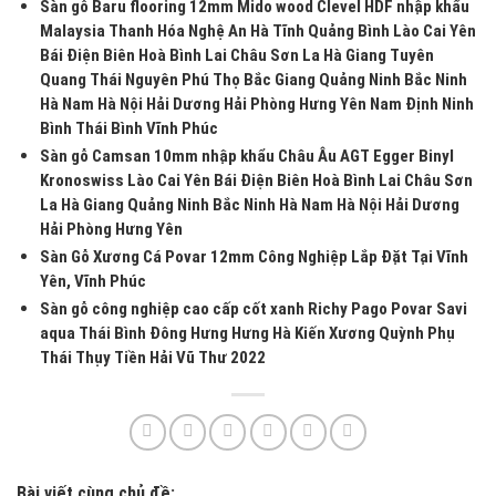
Sàn gỗ Baru flooring 12mm Mido wood Clevel HDF nhập khẩu
Malaysia Thanh Hóa Nghệ An Hà Tĩnh Quảng Bình Lào Cai Yên
Bái Điện Biên Hoà Bình Lai Châu Sơn La Hà Giang Tuyên
Quang Thái Nguyên Phú Thọ Bắc Giang Quảng Ninh Bắc Ninh
Hà Nam Hà Nội Hải Dương Hải Phòng Hưng Yên Nam Định Ninh
Bình Thái Bình Vĩnh Phúc
Sàn gỗ Camsan 10mm nhập khẩu Châu Âu AGT Egger Binyl
Kronoswiss Lào Cai Yên Bái Điện Biên Hoà Bình Lai Châu Sơn
La Hà Giang Quảng Ninh Bắc Ninh Hà Nam Hà Nội Hải Dương
Hải Phòng Hưng Yên
Sàn Gỗ Xương Cá Povar 12mm Công Nghiệp Lắp Đặt Tại Vĩnh
Yên, Vĩnh Phúc
Sàn gỗ công nghiệp cao cấp cốt xanh Richy Pago Povar Savi
aqua Thái Bình Đông Hưng Hưng Hà Kiến Xương Quỳnh Phụ
Thái Thụy Tiền Hải Vũ Thư 2022
Bài viết cùng chủ đề: