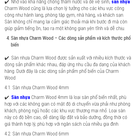
✔️. Nhờ vào khả năng chống thấm nước và dễ vệ sinh,
sàn nhựa
Charm Wood cũng là lựa chọn lý tưởng cho các khu vực công
cộng như hành lang, phòng tập gym, nhà hàng, và khách sạn.
Sàn không chỉ mang lại cảm giác thoải mái khi bước đi mà còn
giúp giảm tiếng ồn, tạo ra một không gian yên tĩnh và dễ chịu.
Sàn nhựa Charm Wood – Các dòng sản phẩm và kích thước phổ
biến
✔️. Sàn nhựa Charm Wood được sản xuất với nhiều kích thước và
dòng sản phẩm khác nhau, đáp ứng nhu cầu đa dạng của khách
hàng. Dưới đây là các dòng sản phẩm phổ biến của Charm
Wood:
4.1. Sàn nhựa Charm Wood 4mm
✔️.
Sàn nhựa
Charm Wood 4mm là loại sàn phổ biến nhất, phù
hợp với các không gian có mật độ di chuyển vừa phải như phòng
khách, phòng ngủ hoặc các khu vực thương mại nhỏ. Loại sàn
này có độ bền cao, dễ dàng lắp đặt và bảo dưỡng, đồng thời có
giá thành hợp lý, phù hợp với ngân sách của nhiều gia đình.
4.2. Sàn nhựa Charm Wood 6mm