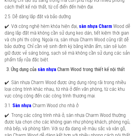
không chỉ tạo sự sang trọng mà còn phù hợp với nhiều phong
cách thiết kế nội thất, từ cổ điển đến hiện đại.
2.5. Dễ dàng lắp đặt và bảo dưỡng
✔️. Với công nghệ hèm khóa hiện đại,
sàn nhựa Charm
Wood dễ
dàng lắp đặt mà không cần sử dụng keo dán, tiết kiệm thời gian
và chi phí thi công. Ngoài ra, sàn nhựa Charm Wood cũng rất dễ
bảo dưỡng. Chỉ cần vệ sinh định kỳ bằng khăn ẩm, sàn sẽ luôn
giữ được vẻ sáng bóng, sạch sẽ mà không cần sử dụng các sản
phẩm tẩy rửa đặc biệt.
Ứng dụng của
sàn nhựa
Charm Wood trong thiết kế nội thất
✔️. Sàn nhựa Charm Wood được ứng dụng rộng rãi trong nhiều
loại công trình khác nhau, từ nhà ở đến văn phòng, từ các khu
vực công cộng đến các công trình thương mại.
3.1.
Sàn nhựa
Charm Wood cho nhà ở
✔️. Trong các công trình nhà ở, sàn nhựa Charm Wood thường
được lựa chọn cho các không gian như phòng khách, phòng ngủ,
nhà bếp, và phòng tắm. Với sự đa dạng về màu sắc và vân gỗ,
sàn Charm Wood dễ dàng kết hợp với nhiều phong cách nội thất