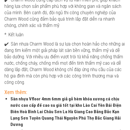
hàng lựa chọn sản phẩm phù hợp với không gian và ngân sách
của mình. Bên cạnh đó, đội ngũ thi công chuyên nghiệp của
Charm Wood cũng đảm bảo quá trình lắp đặt diễn ra nhanh
chóng, chính xác và thẩm mỹ.
*. Kết luận
✔️. Sàn nhựa Charm Wood là sự lựa chọn hoàn hảo cho những ai
đang tìm kiếm một giải pháp lát sàn bền vững, thẩm mỹ và dễ
bảo dưỡng. Với nhiều ưu điểm vượt trội từ khả năng chống thấm
nước, chống cháy, chống mối mọt đến tính thẩm mỹ cao và dễ
dàng lắp đặt, Charm Wood không chỉ đáp ứng nhu cầu của các
hộ gia đình mà còn phù hợp với các công trình thương mại và
công cộng.
Xem thêm:
Sàn nhựa Vfloor 4mm 6mm giả gỗ hèm khóa xương cá chịu
nước cao cấp đế cao su giá tốt tại kho Lào Cai Yên Bái Điện
Biên Hoà Bình Lai Châu Sơn La Hà Giang Cao Bằng Bắc Kạn
Lạng Sơn Tuyên Quang Thái Nguyên Phú Thọ Bắc Giang Hải
Dương