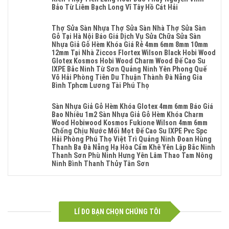
Bậc
Tại
Bảo Từ Liêm Bạch Long Vĩ Tây Hồ Cát Hải
Nghiệp
Cầu
Hà
Tại
Không
Thang
Nội
Hà
Có
Nhựa
Thợ Sửa Sàn Nhựa Thợ Sửa Sàn Nhà Thợ Sửa Sàn
Sửa
Nội
Bình
Sửa
Gỗ Tại Hà Nội Báo Giá Dịch Vụ Sửa Chữa Sửa Sàn
Sàn
Sửa
Luận
Cửa
Nhựa Giả Gỗ Hèm Khóa Giá Rẻ 4mm 6mm 8mm 10mm
Gỗ
Sàn
Ở
Nhựa
12mm Tại Nhà Ziccos Flortex Wilson Black Hobi Wood
Công
Nhựa
Sửa
Composite
Glotex Kosmos Hobi Wood Charm Wood Đế Cao Su
Nghiệp
Giả
Chữa
Hoàn
IXPE Bắc Ninh Từ Sơn Quảng Ninh Yên Phong Quế
Tại
Gỗ
Sàn
Kiếm
Võ Hải Phòng Tiên Du Thuận Thành Đà Nẵng Gia
Hà
Cong
Nhựa
Cửa
Bình Tphcm Lương Tài Phú Thọ
Nội
Vênh
Giả
Nam
Sửa
Không
Sửa
Gỗ
Sài
Sàn
Có
Mặt
Sàn Nhựa Giả Gỗ Hèm Khóa Glotex 4mm 6mm Báo Giá
Tại
Gòn
Nhựa
Bình
Bậc
Bao Nhiêu 1m2 Sàn Nhựa Giả Gỗ Hèm Khóa Charm
Hà
Ba
Giả
Luận
Cầu
Wood Hobiwood Kosmos Fukione Wilson 4mm 6mm
Nội
Đình
Gỗ
Ở
Thang
Chống Chịu Nước Mối Mọt Đế Cao Su IXPE Pvc Spc
Thợ
Ngọc
Cong
Thợ
Nhựa
Hải Phòng Phú Thọ Việt Trì Quảng Ninh Đoan Hùng
Sửa
Hà
Vênh
Sửa
Sửa
Thanh Ba Đà Nẵng Hạ Hòa Cẩm Khê Yên Lập Bắc Ninh
Sàn
Tphcm
Sửa
Sàn
Cửa
Thanh Sơn Phù Ninh Hưng Yên Lâm Thao Tam Nông
Nhựa
Giảng
Mặt
Nhựa
Nhựa
Ninh Bình Thanh Thủy Tân Sơn
Thợ
Võ
Bậc
Thợ
Composite
Sửa
Không
Hai
Cầu
Sửa
Thanh
Sàn
Có
Bà
Thang
Sàn
Xuân
Nhà
Bình
Trưng
Nhựa
Nhà
Khương
Thợ
Luận
Đà
Sửa
Thợ
Đình
Sửa
Ở
Nẵng
Cửa
Sửa
LÍ DO BẠN CHỌN CHÚNG TÔI
Phú
Sàn
Sàn
Vĩnh
Nhựa
Sàn
Thọ
Gỗ
Nhựa
Tuy
Composite
Gỗ
Phương