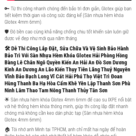
🔑 Từ thi công nhanh chóng đến bảo trì đơn giản, Glotex giúp bạn
tiết kiệm thời gian và công sức đáng kể (Sàn nhựa hèm khóa
Glotex 4mm 6mm).
🛡️ Độ bền cao cùng khả năng chống chịu tốt khiến sàn luôn giữ
được vẻ đẹp như mới qua năm tháng.
🛠️
Dễ Thi Công Lắp Đặt, Sửa Chữa Và Vệ Sinh Bảo Hành
Bảo Trì Với Sàn Nhựa Hèm Khóa Glotex
Hải Phòng Hồng
Bàng Lê Chân Ngô Quyền Kiến An Hải An Đồ Sơn Dương
Kinh An Dương An Lão Kiến Thụy Tiên Lãng Thuỷ Nguyên
Vĩnh Bảo Bạch Long Vĩ Cát Hải Phú Thọ Việt Trì Đoan
Hùng Thanh Ba Hạ Hòa Cẩm Khê Yên Lập Thanh Sơn Phù
Ninh Lâm Thao Tam Nông Thanh Thủy Tân Sơn
🌟 Sàn nhựa hèm khóa Glotex 4mm 6mm đế cao su IXPE nổi bật
với hệ thống hèm khóa thông minh, giúp thi công lắp đặt nhanh
chóng mà không cần keo dán phức tạp (Sàn nhựa hèm khóa
Glotex 4mm 6mm).
🏠 Tôi nhớ anh Minh tại TP.HCM, anh chỉ mất hai ngày để hoàn