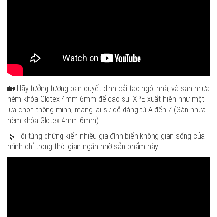
🏡 Hãy tưởng tượng bạn quyết định cải tạo ngôi nhà, và sàn nhựa
hèm khóa Glotex 4mm 6mm đế cao su IXPE xuất hiện như một
lựa chọn thông minh, mang lại sự dễ dàng từ A đến Z (Sàn nhựa
hèm khóa Glotex 4mm 6mm).
🌿 Tôi từng chứng kiến nhiều gia đình biến không gian sống của
mình chỉ trong thời gian ngắn nhờ sản phẩm này.