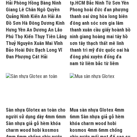
Hải Phòng Hồng Bàng Ninh
tp.HCM Bắc Ninh Từ Sơn Yên
Giang Lê Chân Ngô Quyền
Phong hoài đức đan phượng
Quảng Ninh Kiến An Hải An
thanh oai ứng hòa long biên
Đồ Sơn Hà Đông Dương Kinh
đông anh sóc sơn gia lâm
Hưng Yên An Dương An Lão
thanh xuân cầu giấy hoành bồ
Phú Thọ Kiến Thụy Tiên Lãng
ninh giang hoàng mai tây hồ
Thuỷ Nguyên Xuân Mai Vĩnh
sơn tây thạch thất mê linh
Bảo Hoài Đức Bạch Long Vĩ
thanh trì mỹ đức quốc oai hà
Đan Phượng Cát Hải
đông phú xuyên đống đa
nam từ liêm bắc từ liêm
Sàn nhựa Glotex an toàn cho
Mua sàn nhựa Glotex 4mm
người sử dụng dày 4mm 6mm
6mm Sàn nhựa giả gỗ hèm
Sàn nhựa giả gỗ hèm khóa
khóa charm wood hobi
charm wood hobi kosmos
kosmos 4mm 6mm chống
4mm 6mm chống chịu nước
chịu nước mối mọt đế cao su