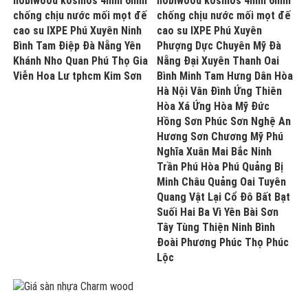
hobiwood kosmos 4mm 6mm
hobiwood kosmos 4mm 6mm
chống chịu nước mối mọt đế
chống chịu nước mối mọt đế
cao su IXPE Phú Xuyên Ninh
cao su IXPE Phú Xuyên
Bình Tam Điệp Đà Nẵng Yên
Phượng Dực Chuyên Mỹ Đà
Khánh Nho Quan Phú Thọ Gia
Nẵng Đại Xuyên Thanh Oai
Viễn Hoa Lư tphcm Kim Sơn
Bình Minh Tam Hưng Dân Hòa
Hà Nội Vân Đình Ứng Thiên
Hòa Xá Ứng Hòa Mỹ Đức
Hồng Sơn Phúc Sơn Nghệ An
Hương Sơn Chương Mỹ Phú
Nghĩa Xuân Mai Bắc Ninh
Trần Phú Hòa Phú Quảng Bị
Minh Châu Quảng Oai Tuyên
Quang Vật Lại Cổ Đô Bất Bạt
Suối Hai Ba Vì Yên Bài Sơn
Tây Tùng Thiện Ninh Bình
Đoài Phương Phúc Thọ Phúc
Lộc