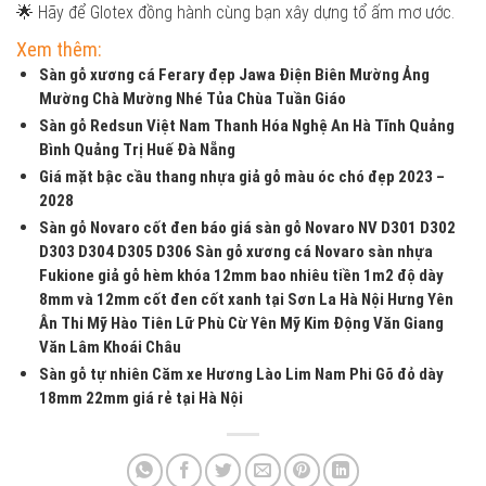
🌟 Hãy để Glotex đồng hành cùng bạn xây dựng tổ ấm mơ ước.
Xem thêm:
Sàn gỗ xương cá Ferary đẹp Jawa Điện Biên Mường Ảng
Mường Chà Mường Nhé Tủa Chùa Tuần Giáo
Sàn gỗ Redsun Việt Nam Thanh Hóa Nghệ An Hà Tĩnh Quảng
Bình Quảng Trị Huế Đà Nẵng
Giá mặt bậc cầu thang nhựa giả gỗ màu óc chó đẹp 2023 –
2028
Sàn gỗ Novaro cốt đen báo giá sàn gỗ Novaro NV D301 D302
D303 D304 D305 D306 Sàn gỗ xương cá Novaro sàn nhựa
Fukione giả gỗ hèm khóa 12mm bao nhiêu tiền 1m2 độ dày
8mm và 12mm cốt đen cốt xanh tại Sơn La Hà Nội Hưng Yên
Ân Thi Mỹ Hào Tiên Lữ Phù Cừ Yên Mỹ Kim Động Văn Giang
Văn Lâm Khoái Châu
Sàn gỗ tự nhiên Căm xe Hương Lào Lim Nam Phi Gõ đỏ dày
18mm 22mm giá rẻ tại Hà Nội