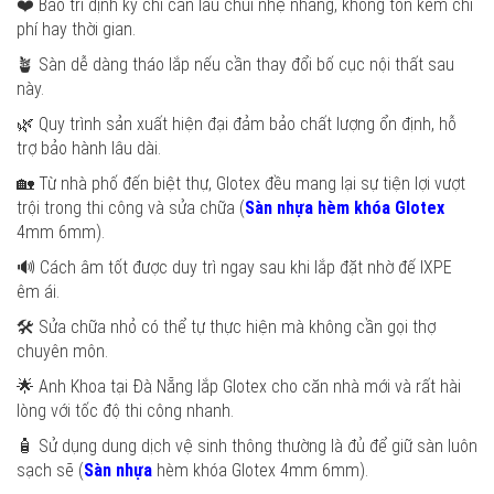
❤️ Bảo trì định kỳ chỉ cần lau chùi nhẹ nhàng, không tốn kém chi
phí hay thời gian.
🪴 Sàn dễ dàng tháo lắp nếu cần thay đổi bố cục nội thất sau
này.
🌿 Quy trình sản xuất hiện đại đảm bảo chất lượng ổn định, hỗ
trợ bảo hành lâu dài.
🏡 Từ nhà phố đến biệt thự, Glotex đều mang lại sự tiện lợi vượt
trội trong thi công và sửa chữa (
Sàn nhựa hèm khóa Glotex
4mm 6mm).
🔊 Cách âm tốt được duy trì ngay sau khi lắp đặt nhờ đế IXPE
êm ái.
🛠️ Sửa chữa nhỏ có thể tự thực hiện mà không cần gọi thợ
chuyên môn.
🌟 Anh Khoa tại Đà Nẵng lắp Glotex cho căn nhà mới và rất hài
lòng với tốc độ thi công nhanh.
🧴 Sử dụng dung dịch vệ sinh thông thường là đủ để giữ sàn luôn
sạch sẽ (
Sàn nhựa
hèm khóa Glotex 4mm 6mm).