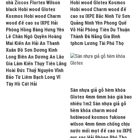
nhà Ziccos Flortex Wilson
Hobi wood Glotex Kosmos
black Hobi wood Glotex
Hobi wood Charm wood đế
Kosmos Hobi wood Charm
cao su IXPE Bắc Ninh Từ Sơn
wood đế cao su IXPE Hải
Quảng Ninh Yên Phong Quế
Phòng Hồng Bàng Hưng Yên
Võ Hải Phòng Tiên Du Thuận
Lê Chân Ngô Quyền Hoàng
Thành Đà Nẵng Gia Bình
Mai Kiến An Hải An Thanh
tphcm Lương Tài Phú Thọ
Xuân Đồ Sơn Dương Kinh
Long Biên An Dương An Lão
Gia Lâm Kiến Thụy Tiên Lãng
Hoài Đức Thuỷ Nguyên Vĩnh
Bảo Từ Liêm Bạch Long Vĩ
Tây Hồ Cát Hải
Sàn nhựa giả gỗ hèm khóa
Glotex 4mm 6mm báo giá bao
nhiêu 1m2 Sàn nhựa giả gỗ
hèm khóa charm wood
hobiwood kosmos fukione
wilson 4mm 6mm chống chịu
nước mối mọt đế cao su IXPE
pvc spc Hải Phòng Phú Thọ