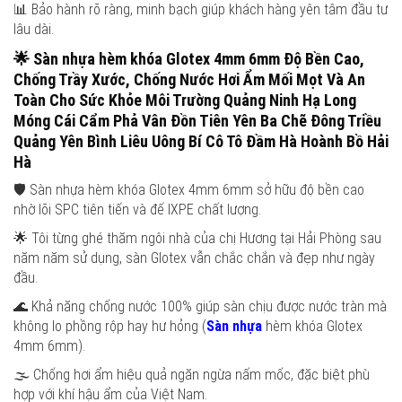
📊 Bảo hành rõ ràng, minh bạch giúp khách hàng yên tâm đầu tư
lâu dài.
🌟
Sàn nhựa hèm khóa Glotex 4mm 6mm
Độ Bền Cao,
Chống Trầy Xước, Chống Nước Hơi Ẩm Mối Mọt Và An
Toàn Cho Sức Khỏe Môi Trường
Quảng Ninh Hạ Long
Móng Cái Cẩm Phả Vân Đồn Tiên Yên Ba Chẽ Đông Triều
Quảng Yên Bình Liêu Uông Bí Cô Tô Đầm Hà Hoành Bồ Hải
Hà
🛡️ Sàn nhựa hèm khóa Glotex 4mm 6mm sở hữu độ bền cao
nhờ lõi SPC tiên tiến và đế IXPE chất lượng.
🌟 Tôi từng ghé thăm ngôi nhà của chị Hương tại Hải Phòng sau
năm năm sử dụng, sàn Glotex vẫn chắc chắn và đẹp như ngày
đầu.
🌊 Khả năng chống nước 100% giúp sàn chịu được nước tràn mà
không lo phồng rộp hay hư hỏng (
Sàn nhựa
hèm khóa Glotex
4mm 6mm).
🌫️ Chống hơi ẩm hiệu quả ngăn ngừa nấm mốc, đặc biệt phù
hợp với khí hậu ẩm của Việt Nam.