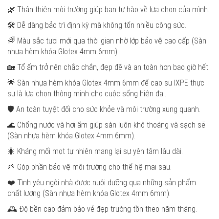
🌿 Thân thiện môi trường giúp bạn tự hào về lựa chọn của mình.
🛠️ Dễ dàng bảo trì định kỳ mà không tốn nhiều công sức.
🌈 Màu sắc tươi mới qua thời gian nhờ lớp bảo vệ cao cấp (Sàn
nhựa hèm khóa Glotex 4mm 6mm).
🏡 Tổ ấm trở nên chắc chắn, đẹp đẽ và an toàn hơn bao giờ hết.
🌟 Sàn nhựa hèm khóa Glotex 4mm 6mm đế cao su IXPE thực
sự là lựa chọn thông minh cho cuộc sống hiện đại.
🛡️ An toàn tuyệt đối cho sức khỏe và môi trường xung quanh.
🌊 Chống nước và hơi ẩm giúp sàn luôn khô thoáng và sạch sẽ
(Sàn nhựa hèm khóa Glotex 4mm 6mm).
🐜 Kháng mối mọt tự nhiên mang lại sự yên tâm lâu dài.
🌱 Góp phần bảo vệ môi trường cho thế hệ mai sau.
❤️ Tình yêu ngôi nhà được nuôi dưỡng qua những sản phẩm
chất lượng (Sàn nhựa hèm khóa Glotex 4mm 6mm).
🕰️ Độ bền cao đảm bảo vẻ đẹp trường tồn theo năm tháng.