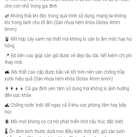
cho con nhỏ trong gia đình.
🌿 Không thải khí độc trong quá trình sử dụng, mang lại không
khí trong lành cho tổ ấm (Sàn nhựa hèm khóa Glotex 4mm
6mm).
🪴 Kết hợp cây xanh nội thất mà không lo sàn bị ẩm mốc hay hư
hỏng.
📍 Độ bền cao giúp sàn giữ được vẻ đẹp lâu dài, tiết kiệm chi phí
thay mới.
🛋️ Nội thất cao cấp được bảo vệ tốt trên nền sàn chống trầy
xước hiệu quả (Sàn nhựa hèm khóa Glotex 4mm 6mm).
👨‍👩‍👧‍👦 Cả gia đình yên tâm sử dụng mà không lo ảnh hưởng
đến sức khỏe.
🌊 Chống nước triệt để ngay cả ở khu vực phòng tắm hay bếp
núc.
🐜 Mối mọt không có cơ hội phát triển nhờ cấu trúc đặc biệt.
🌡️ Ổn định kích thước dưới mọi điều kiện thời tiết, giữ sàn luôn