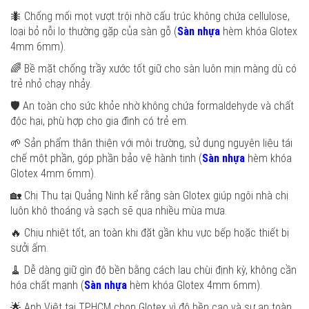
🐜 Chống mối mọt vượt trội nhờ cấu trúc không chứa cellulose,
loại bỏ nỗi lo thường gặp của sàn gỗ (
Sàn nhựa
hèm khóa Glotex
4mm 6mm).
🌈 Bề mặt chống trầy xước tốt giữ cho sàn luôn mịn màng dù có
trẻ nhỏ chạy nhảy.
🛡️ An toàn cho sức khỏe nhờ không chứa formaldehyde và chất
độc hại, phù hợp cho gia đình có trẻ em.
🌱 Sản phẩm thân thiện với môi trường, sử dụng nguyên liệu tái
chế một phần, góp phần bảo vệ hành tinh (
Sàn nhựa
hèm khóa
Glotex 4mm 6mm).
🏡 Chị Thu tại Quảng Ninh kể rằng sàn Glotex giúp ngôi nhà chị
luôn khô thoáng và sạch sẽ qua nhiều mùa mưa.
🔥 Chịu nhiệt tốt, an toàn khi đặt gần khu vực bếp hoặc thiết bị
sưởi ấm.
🧹 Dễ dàng giữ gìn độ bền bằng cách lau chùi định kỳ, không cần
hóa chất mạnh (
Sàn nhựa
hèm khóa Glotex 4mm 6mm).
🌟 Anh Việt tại TP.HCM chọn Glotex vì độ bền cao và sự an toàn