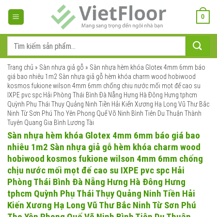
Bỏ
qua
0
nội
dung
Tìm
kiếm:
Trang chủ
»
Sàn nhựa giả gỗ
»
Sàn nhựa hèm khóa Glotex 4mm 6mm báo
giá bao nhiêu 1m2 Sàn nhựa giả gỗ hèm khóa charm wood hobiwood
kosmos fukione wilson 4mm 6mm chống chịu nước mối mọt đế cao su
IXPE pvc spc Hải Phòng Thái Bình Đà Nẵng Hưng Hà Đông Hưng tphcm
Quỳnh Phụ Thái Thụy Quảng Ninh Tiền Hải Kiến Xương Hạ Long Vũ Thư Bắc
Ninh Từ Sơn Phú Thọ Yên Phong Quế Võ Ninh Bình Tiên Du Thuận Thành
Tuyên Quang Gia Bình Lương Tài
Sàn nhựa hèm khóa Glotex 4mm 6mm báo giá bao
nhiêu 1m2 Sàn nhựa giả gỗ hèm khóa charm wood
hobiwood kosmos fukione wilson 4mm 6mm chống
chịu nước mối mọt đế cao su IXPE pvc spc Hải
Phòng Thái Bình Đà Nẵng Hưng Hà Đông Hưng
tphcm Quỳnh Phụ Thái Thụy Quảng Ninh Tiền Hải
Kiến Xương Hạ Long Vũ Thư Bắc Ninh Từ Sơn Phú
Thọ Yên Phong Quế Võ Ninh Bình Tiên Du Thuận