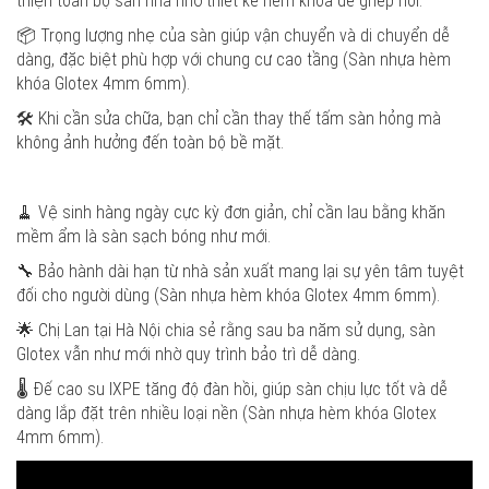
thiện toàn bộ sàn nhà nhờ thiết kế hèm khóa dễ ghép nối.
📦 Trọng lượng nhẹ của sàn giúp vận chuyển và di chuyển dễ
dàng, đặc biệt phù hợp với chung cư cao tầng (Sàn nhựa hèm
khóa Glotex 4mm 6mm).
🛠️ Khi cần sửa chữa, bạn chỉ cần thay thế tấm sàn hỏng mà
không ảnh hưởng đến toàn bộ bề mặt.
🧹 Vệ sinh hàng ngày cực kỳ đơn giản, chỉ cần lau bằng khăn
mềm ẩm là sàn sạch bóng như mới.
🔧 Bảo hành dài hạn từ nhà sản xuất mang lại sự yên tâm tuyệt
đối cho người dùng (Sàn nhựa hèm khóa Glotex 4mm 6mm).
🌟 Chị Lan tại Hà Nội chia sẻ rằng sau ba năm sử dụng, sàn
Glotex vẫn như mới nhờ quy trình bảo trì dễ dàng.
🌡️ Đế cao su IXPE tăng độ đàn hồi, giúp sàn chịu lực tốt và dễ
dàng lắp đặt trên nhiều loại nền (Sàn nhựa hèm khóa Glotex
4mm 6mm).