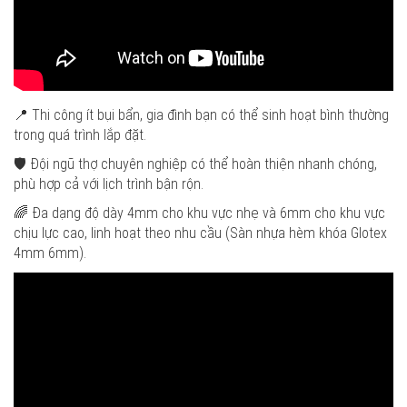
📍 Thi công ít bụi bẩn, gia đình bạn có thể sinh hoạt bình thường
trong quá trình lắp đặt.
🛡️ Đội ngũ thợ chuyên nghiệp có thể hoàn thiện nhanh chóng,
phù hợp cả với lịch trình bận rộn.
🌈 Đa dạng độ dày 4mm cho khu vực nhẹ và 6mm cho khu vực
chịu lực cao, linh hoạt theo nhu cầu (Sàn nhựa hèm khóa Glotex
4mm 6mm).