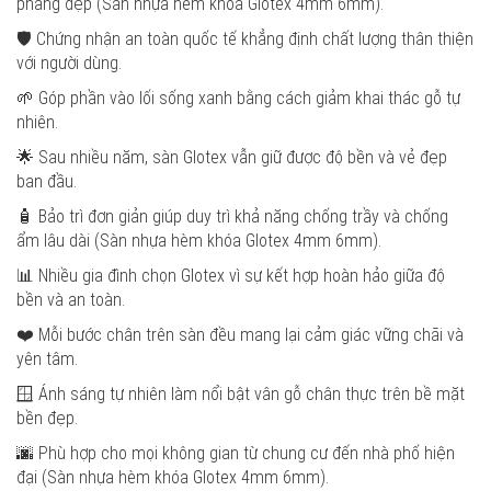
phẳng đẹp (Sàn nhựa hèm khóa Glotex 4mm 6mm).
🛡️ Chứng nhận an toàn quốc tế khẳng định chất lượng thân thiện
với người dùng.
🌱 Góp phần vào lối sống xanh bằng cách giảm khai thác gỗ tự
nhiên.
🌟 Sau nhiều năm, sàn Glotex vẫn giữ được độ bền và vẻ đẹp
ban đầu.
🧴 Bảo trì đơn giản giúp duy trì khả năng chống trầy và chống
ẩm lâu dài (Sàn nhựa hèm khóa Glotex 4mm 6mm).
📊 Nhiều gia đình chọn Glotex vì sự kết hợp hoàn hảo giữa độ
bền và an toàn.
❤️ Mỗi bước chân trên sàn đều mang lại cảm giác vững chãi và
yên tâm.
🪟 Ánh sáng tự nhiên làm nổi bật vân gỗ chân thực trên bề mặt
bền đẹp.
🌆 Phù hợp cho mọi không gian từ chung cư đến nhà phố hiện
đại (Sàn nhựa hèm khóa Glotex 4mm 6mm).