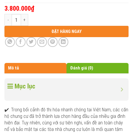
3.800.000
₫
Cửa gỗ chống cháy chung cư Cửa gỗ công nghiệp chống cháy Cửa gỗ 
ĐẶT HÀNG NGAY
Mô tả
Đánh giá (0)
Mục lục
✔️. Trong bối cảnh đô thị hóa nhanh chóng tại Việt Nam, các căn
hộ chung cư đã trở thành lựa chọn hàng đầu của nhiều gia đình
hiện đại. Tuy nhiên, cùng với sự tiện nghi, vấn đề an toàn cháy
nổ và bảo mật tại các tòa nhà chung cư luôn là mối quan tâm