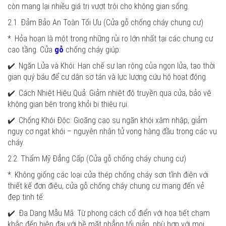
còn mang lại nhiều giá trị vượt trội cho không gian sống.
2.1. Đảm Bảo An Toàn Tối Ưu (Cửa gỗ chống cháy chung cư)
*. Hỏa hoạn là một trong những rủi ro lớn nhất tại các chung cư
cao tầng. Cửa
gỗ
chống cháy giúp:
✔️. Ngăn Lửa và Khói: Hạn chế sự lan rộng của ngọn lửa, tạo thời
gian quý báu để cư dân sơ tán và lực lượng cứu hộ hoạt động.
✔️. Cách Nhiệt Hiệu Quả: Giảm nhiệt độ truyền qua cửa, bảo vệ
không gian bên trong khỏi bị thiêu rụi.
✔️. Chống Khói Độc: Gioăng cao su ngăn khói xâm nhập, giảm
nguy cơ ngạt khói – nguyên nhân tử vong hàng đầu trong các vụ
cháy.
2.2. Thẩm Mỹ Đẳng Cấp (Cửa gỗ chống cháy chung cư)
*. Không giống các loại cửa thép chống cháy sơn tĩnh điện với
thiết kế đơn điệu, cửa gỗ chống cháy chung cư mang đến vẻ
đẹp tinh tế:
✔️. Đa Dạng Mẫu Mã: Từ phong cách cổ điển với họa tiết chạm
khắc đến hiện đại với bề mặt phẳng tối giản, phù hợp với mọi