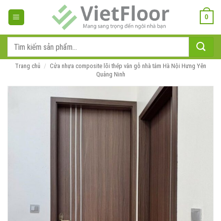
Bỏ
qua
0
nội
dung
Tìm
kiếm:
Trang chủ
/
Cửa nhựa composite lõi thép vân gỗ nhà tắm Hà Nội Hưng Yên
Quảng Ninh