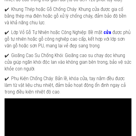
✔️. Khung Thép hoặc Gỗ Chống Cháy: Khung cửa được gia cố
bằng thép mạ điện hoặc gỗ xử lý chống cháy, đảm bảo độ bền
và khả năng chịu lực.
✔️. Lớp Vỏ Gỗ Tự Nhiên hoặc Công Nghiệp: Bề mặt
cửa
được phủ
gỗ tự nhiên hoặc gỗ công nghiệp cao cấp, kết hợp với lớp sơn
vân gỗ hoặc sơn PU, mang lại vẻ đẹp sang trọng.
✔️. Gioăng Cao Su Chống Khói: Gioăng cao su chạy dọc khung
cửa giúp ngăn khói độc lan vào không gian bên trong, bảo vệ sức
khỏe con người.
✔️. Phụ Kiện Chống Cháy: Bản lề, khóa cửa, tay nắm đều được
làm từ vật liệu chịu nhiệt, đảm bảo hoạt động ổn định ngay cả
trong điều kiện nhiệt độ cao.