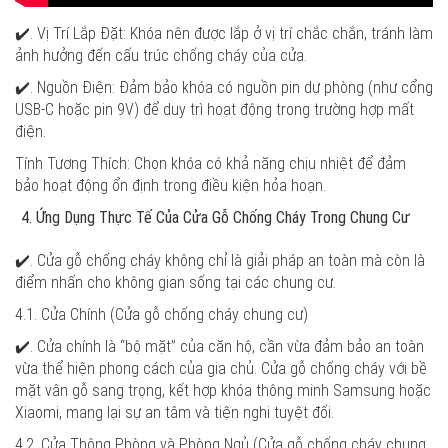
✔️. Vị Trí Lắp Đặt: Khóa nên được lắp ở vị trí chắc chắn, tránh làm
ảnh hưởng đến cấu trúc chống cháy của cửa.
✔️. Nguồn Điện: Đảm bảo khóa có nguồn pin dự phòng (như cổng
USB-C hoặc pin 9V) để duy trì hoạt động trong trường hợp mất
điện.
Tính Tương Thích: Chọn khóa có khả năng chịu nhiệt để đảm
bảo hoạt động ổn định trong điều kiện hỏa hoạn.
Ứng Dụng Thực Tế Của Cửa Gỗ Chống Cháy Trong Chung Cư
✔️. Cửa gỗ chống cháy không chỉ là giải pháp an toàn mà còn là
điểm nhấn cho không gian sống tại các chung cư.
4.1. Cửa Chính (Cửa gỗ chống cháy chung cư)
✔️. Cửa chính là “bộ mặt” của căn hộ, cần vừa đảm bảo an toàn
vừa thể hiện phong cách của gia chủ. Cửa gỗ chống cháy với bề
mặt vân gỗ sang trọng, kết hợp khóa thông minh Samsung hoặc
Xiaomi, mang lại sự an tâm và tiện nghi tuyệt đối.
4.2. Cửa Thông Phòng và Phòng Ngủ (Cửa gỗ chống cháy chung