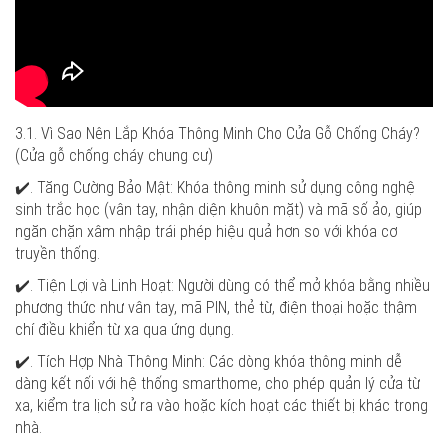
3.1. Vì Sao Nên Lắp Khóa Thông Minh Cho Cửa Gỗ Chống Cháy?
(Cửa gỗ chống cháy chung cư)
✔️. Tăng Cường Bảo Mật: Khóa thông minh sử dụng công nghệ
sinh trắc học (vân tay, nhận diện khuôn mặt) và mã số ảo, giúp
ngăn chặn xâm nhập trái phép hiệu quả hơn so với khóa cơ
truyền thống.
✔️. Tiện Lợi và Linh Hoạt: Người dùng có thể mở khóa bằng nhiều
phương thức như vân tay, mã PIN, thẻ từ, điện thoại hoặc thậm
chí điều khiển từ xa qua ứng dụng.
✔️. Tích Hợp Nhà Thông Minh: Các dòng khóa thông minh dễ
dàng kết nối với hệ thống smarthome, cho phép quản lý cửa từ
xa, kiểm tra lịch sử ra vào hoặc kích hoạt các thiết bị khác trong
nhà.