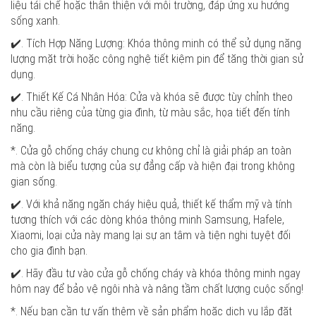
liệu tái chế hoặc thân thiện với môi trường, đáp ứng xu hướng
sống xanh.
✔️. Tích Hợp Năng Lượng: Khóa thông minh có thể sử dụng năng
lượng mặt trời hoặc công nghệ tiết kiệm pin để tăng thời gian sử
dụng.
✔️. Thiết Kế Cá Nhân Hóa: Cửa và khóa sẽ được tùy chỉnh theo
nhu cầu riêng của từng gia đình, từ màu sắc, họa tiết đến tính
năng.
*. Cửa gỗ chống cháy chung cư không chỉ là giải pháp an toàn
mà còn là biểu tượng của sự đẳng cấp và hiện đại trong không
gian sống.
✔️. Với khả năng ngăn cháy hiệu quả, thiết kế thẩm mỹ và tính
tương thích với các dòng khóa thông minh Samsung, Hafele,
Xiaomi, loại cửa này mang lại sự an tâm và tiện nghi tuyệt đối
cho gia đình bạn.
✔️. Hãy đầu tư vào cửa gỗ chống cháy và khóa thông minh ngay
hôm nay để bảo vệ ngôi nhà và nâng tầm chất lượng cuộc sống!
*. Nếu bạn cần tư vấn thêm về sản phẩm hoặc dịch vụ lắp đặt