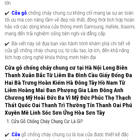
lớn.
✔️.
Cửa gỗ
chống cháy chung cư không chỉ mang lại sự an toàn
tối ưu mà còn nâng tầm vẻ đẹp nội thất, đồng thời tích hợp hoàn
hảo với các dòng khóa cửa thông minh Samsung, Hafele, Xiaomi,
mang đến trải nghiệm sống tiện nghi và đẳng cấp.
✔️. Bài viết này sẽ đưa bạn vào hành trình khám phá chi tiết về
cửa gỗ chống cháy chung cư, từ cấu tạo, lợi ích, đến khả năng
tích hợp công nghệ khóa thông minh hiện đại.
Cửa gỗ chống cháy chung cư tại Hà Nội Long Biên
Thanh Xuân Bắc Từ Liêm Ba Đình Cầu Giấy Đống Đa
Hai Bà Trưng Hoàn Kiếm Hà Đông Tây Hồ Nam Từ
Liêm Hoàng Mai Đan Phượng Gia Lâm Đông Anh
Chương Mỹ Hoài Đức Ba Vì Mỹ Đức Phúc Thọ Thạch
Thất Quốc Oai Thanh Trì Thường Tín Thanh Oai Phú
Xuyên Mê Linh Sóc Sơn Ứng Hòa Sơn Tây
Cửa Gỗ Chống Cháy Chung Cư Là Gì?
✔️.
Cửa
gỗ chống cháy chung cư là loại cửa được thiết kế đặc