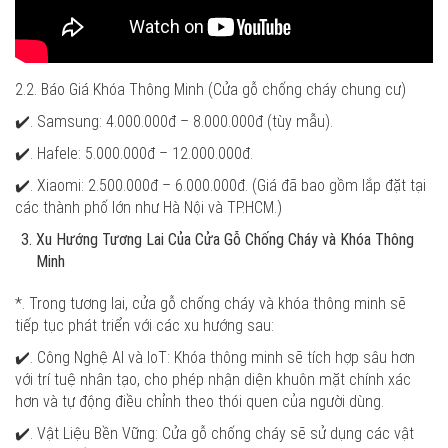
2.2. Báo Giá Khóa Thông Minh (Cửa gỗ chống cháy chung cư)
✔️. Samsung: 4.000.000đ – 8.000.000đ (tùy mẫu).
✔️. Hafele: 5.000.000đ – 12.000.000đ.
✔️. Xiaomi: 2.500.000đ – 6.000.000đ. (Giá đã bao gồm lắp đặt tại
các thành phố lớn như Hà Nội và TP.HCM.)
Xu Hướng Tương Lai Của Cửa Gỗ Chống Cháy và Khóa Thông
Minh
*. Trong tương lai, cửa gỗ chống cháy và khóa thông minh sẽ
tiếp tục phát triển với các xu hướng sau:
✔️. Công Nghệ AI và IoT: Khóa thông minh sẽ tích hợp sâu hơn
với trí tuệ nhân tạo, cho phép nhận diện khuôn mặt chính xác
hơn và tự động điều chỉnh theo thói quen của người dùng.
✔️. Vật Liệu Bền Vững: Cửa gỗ chống cháy sẽ sử dụng các vật