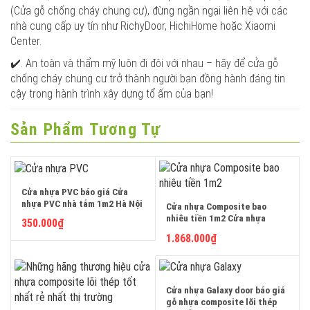
(Cửa gỗ chống cháy chung cư), đừng ngần ngại liên hệ với các
nhà cung cấp uy tín như RichyDoor, HichiHome hoặc Xiaomi
Center.
✔️. An toàn và thẩm mỹ luôn đi đôi với nhau – hãy để cửa gỗ
chống cháy chung cư trở thành người bạn đồng hành đáng tin
cậy trong hành trình xây dựng tổ ấm của bạn!
Sản Phẩm Tương Tự
Cửa nhựa PVC báo giá Cửa
nhựa PVC nhà tắm 1m2 Hà Nội
Cửa nhựa Composite bao
Hưng Yên Quảng Ninh
nhiêu tiền 1m2 Cửa nhựa
350.000
₫
composite nhôm kính lõi thép
1.868.000
₫
vân gỗ nhà tắm phòng ngủ nhà
vệ sinh cao cấp việt pháp đức
nhật abs alux acc atb
Austdoor Sungyu Kosdoor
Huge Ecoplast Koffmann pvc
Cửa nhựa Galaxy door báo giá
báo giá rẻ tại kho Tuyên
gỗ nhựa composite lõi thép