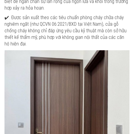
biệt để ngăn chặn sự lan rộng của ngọn lửa và khói trong trường
hợp xảy ra hỏa hoạn.
✔️. Được sản xuất theo các tiêu chuẩn phòng cháy chữa cháy
nghiêm ngặt (như QCVN 06:2021/BXD tại Việt Nam), cửa gỗ
chống cháy không chỉ đáp ứng yêu cầu kỹ thuật mà còn sở hữu
thiết kế thẩm mỹ, phù hợp với không gian nội thất của các căn
hộ hiện đại.