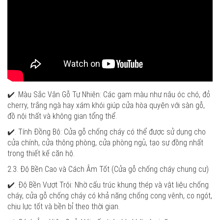
✔️. Màu Sắc Vân Gỗ Tự Nhiên: Các gam màu như nâu óc chó, đỏ
cherry, trắng ngà hay xám khói giúp cửa hòa quyện với sàn gỗ,
đồ nội thất và không gian tổng thể.
✔️. Tính Đồng Bộ: Cửa gỗ chống cháy có thể được sử dụng cho
cửa chính, cửa thông phòng, cửa phòng ngủ, tạo sự đồng nhất
trong thiết kế căn hộ.
2.3. Độ Bền Cao và Cách Âm Tốt (Cửa gỗ chống cháy chung cư)
✔️. Độ Bền Vượt Trội: Nhờ cấu trúc khung thép và vật liệu chống
cháy, cửa gỗ chống cháy có khả năng chống cong vênh, co ngót,
chịu lực tốt và bền bỉ theo thời gian.