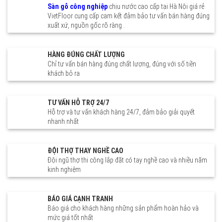
Ba Đình Cầu Giấy Đống Đa Hai
Trưng Hoàn Kiếm Hà Đông
Sàn gỗ công nghiệp
chịu nước cao cấp tại Hà Nội giá rẻ
Bà Trưng Hoàn Kiếm Hà Đông
Tây Hồ Nam Từ Liêm Hoàng
VietFloor cung cấp cam kết đảm bảo tư vấn bán hàng đúng
Tây Hồ Nam Từ Liêm Hoàng
Mai Đan Phượng Gia Lâm
xuất xứ, nguồn gốc rõ ràng .
Mai Đan Phượng Gia Lâm
Đông Anh Chương Mỹ Hoài
Đông Anh Chương Mỹ Hoài
Đức Ba Vì Mỹ Đức Phúc Thọ
Đức Ba Vì Mỹ Đức Phúc Thọ
Thạch Thất Quốc Oai Thanh
HÀNG ĐÚNG CHẤT LƯỢNG
Thạch Thất Quốc Oai Thanh
Trì Thường Tín Thanh Oai
Chỉ tư vấn bán hàng đúng chất lượng, đúng với số tiền
Trì Thường Tín Thanh Oai
Phú Xuyên Mê Linh Sóc Sơn
Phú Xuyên Mê Linh Sóc Sơn
khách bỏ ra
Ứng Hòa Sơn Tây
Ứng Hòa Sơn Tây
TƯ VẤN HỖ TRỢ 24/7
Hỗ trợ và tư vấn khách hàng 24/7, đảm bảo giải quyết
nhanh nhất
ĐỘI THỢ THAY NGHỀ CAO
Đội ngũ thợ thi công lắp đặt có tay nghề cao và nhiều năm
kinh nghiệm
BÁO GIÁ CẠNH TRANH
Báo giá cho khách hàng những sản phẩm hoàn hảo và
mức giá tốt nhất