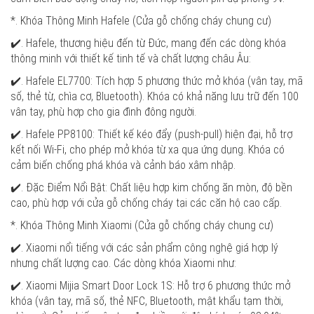
*. Khóa Thông Minh Hafele (Cửa gỗ chống cháy chung cư)
✔️. Hafele, thương hiệu đến từ Đức, mang đến các dòng khóa
thông minh với thiết kế tinh tế và chất lượng châu Âu:
✔️. Hafele EL7700: Tích hợp 5 phương thức mở khóa (vân tay, mã
số, thẻ từ, chìa cơ, Bluetooth). Khóa có khả năng lưu trữ đến 100
vân tay, phù hợp cho gia đình đông người.
✔️. Hafele PP8100: Thiết kế kéo đẩy (push-pull) hiện đại, hỗ trợ
kết nối Wi-Fi, cho phép mở khóa từ xa qua ứng dụng. Khóa có
cảm biến chống phá khóa và cảnh báo xâm nhập.
✔️. Đặc Điểm Nổi Bật: Chất liệu hợp kim chống ăn mòn, độ bền
cao, phù hợp với cửa gỗ chống cháy tại các căn hộ cao cấp.
*. Khóa Thông Minh Xiaomi (Cửa gỗ chống cháy chung cư)
✔️. Xiaomi nổi tiếng với các sản phẩm công nghệ giá hợp lý
nhưng chất lượng cao. Các dòng khóa Xiaomi như:
✔️. Xiaomi Mijia Smart Door Lock 1S: Hỗ trợ 6 phương thức mở
khóa (vân tay, mã số, thẻ NFC, Bluetooth, mật khẩu tạm thời,