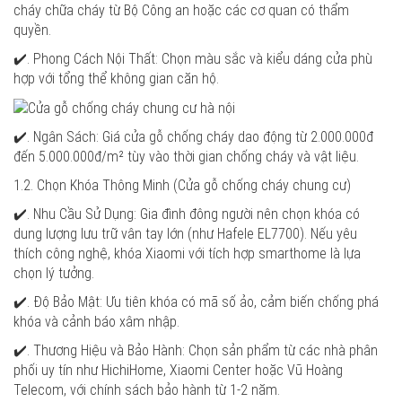
cháy chữa cháy từ Bộ Công an hoặc các cơ quan có thẩm
quyền.
✔️. Phong Cách Nội Thất: Chọn màu sắc và kiểu dáng cửa phù
hợp với tổng thể không gian căn hộ.
✔️. Ngân Sách: Giá cửa gỗ chống cháy dao động từ 2.000.000đ
đến 5.000.000đ/m² tùy vào thời gian chống cháy và vật liệu.
1.2. Chọn Khóa Thông Minh (Cửa gỗ chống cháy chung cư)
✔️. Nhu Cầu Sử Dụng: Gia đình đông người nên chọn khóa có
dung lượng lưu trữ vân tay lớn (như Hafele EL7700). Nếu yêu
thích công nghệ, khóa Xiaomi với tích hợp smarthome là lựa
chọn lý tưởng.
✔️. Độ Bảo Mật: Ưu tiên khóa có mã số ảo, cảm biến chống phá
khóa và cảnh báo xâm nhập.
✔️. Thương Hiệu và Bảo Hành: Chọn sản phẩm từ các nhà phân
phối uy tín như HichiHome, Xiaomi Center hoặc Vũ Hoàng
Telecom, với chính sách bảo hành từ 1-2 năm.