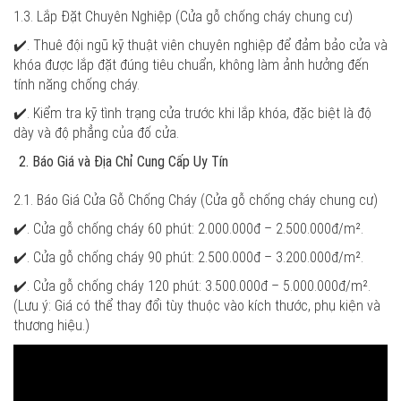
1.3. Lắp Đặt Chuyên Nghiệp (Cửa gỗ chống cháy chung cư)
✔️. Thuê đội ngũ kỹ thuật viên chuyên nghiệp để đảm bảo cửa và
khóa được lắp đặt đúng tiêu chuẩn, không làm ảnh hưởng đến
tính năng chống cháy.
✔️. Kiểm tra kỹ tình trạng cửa trước khi lắp khóa, đặc biệt là độ
dày và độ phẳng của đố cửa.
Báo Giá và Địa Chỉ Cung Cấp Uy Tín
2.1. Báo Giá Cửa Gỗ Chống Cháy (Cửa gỗ chống cháy chung cư)
✔️. Cửa gỗ chống cháy 60 phút: 2.000.000đ – 2.500.000đ/m².
✔️. Cửa gỗ chống cháy 90 phút: 2.500.000đ – 3.200.000đ/m².
✔️. Cửa gỗ chống cháy 120 phút: 3.500.000đ – 5.000.000đ/m².
(Lưu ý: Giá có thể thay đổi tùy thuộc vào kích thước, phụ kiện và
thương hiệu.)