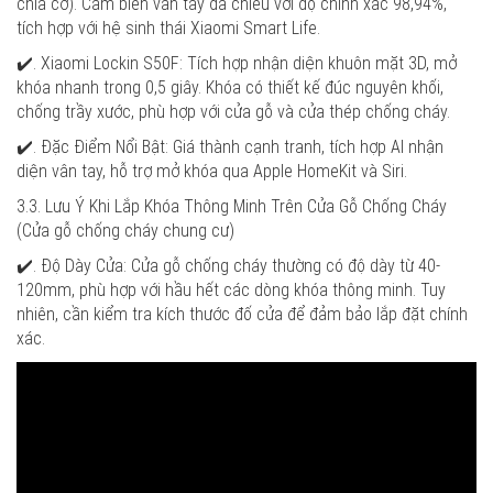
chìa cơ). Cảm biến vân tay đa chiều với độ chính xác 98,94%,
tích hợp với hệ sinh thái Xiaomi Smart Life.
✔️. Xiaomi Lockin S50F: Tích hợp nhận diện khuôn mặt 3D, mở
khóa nhanh trong 0,5 giây. Khóa có thiết kế đúc nguyên khối,
chống trầy xước, phù hợp với cửa gỗ và cửa thép chống cháy.
✔️. Đặc Điểm Nổi Bật: Giá thành cạnh tranh, tích hợp AI nhận
diện vân tay, hỗ trợ mở khóa qua Apple HomeKit và Siri.
3.3. Lưu Ý Khi Lắp Khóa Thông Minh Trên Cửa Gỗ Chống Cháy
(Cửa gỗ chống cháy chung cư)
✔️. Độ Dày Cửa: Cửa gỗ chống cháy thường có độ dày từ 40-
120mm, phù hợp với hầu hết các dòng khóa thông minh. Tuy
nhiên, cần kiểm tra kích thước đố cửa để đảm bảo lắp đặt chính
xác.