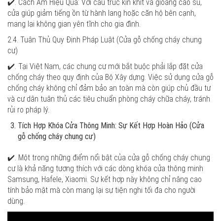
✔️. Cách Âm Hiệu Quả: Với cấu trúc kín khít và gioăng cao su,
cửa giúp giảm tiếng ồn từ hành lang hoặc căn hộ bên cạnh,
mang lại không gian yên tĩnh cho gia đình.
2.4. Tuân Thủ Quy Định Pháp Luật (Cửa gỗ chống cháy chung
cư)
✔️. Tại Việt Nam, các chung cư mới bắt buộc phải lắp đặt cửa
chống cháy theo quy định của Bộ Xây dựng. Việc sử dụng cửa gỗ
chống cháy không chỉ đảm bảo an toàn mà còn giúp chủ đầu tư
và cư dân tuân thủ các tiêu chuẩn phòng cháy chữa cháy, tránh
rủi ro pháp lý.
Tích Hợp Khóa Cửa Thông Minh: Sự Kết Hợp Hoàn Hảo (Cửa
gỗ chống cháy chung cư)
✔️. Một trong những điểm nổi bật của cửa gỗ chống cháy chung
cư là khả năng tương thích với các dòng khóa cửa thông minh
Samsung, Hafele, Xiaomi. Sự kết hợp này không chỉ nâng cao
tính bảo mật mà còn mang lại sự tiện nghi tối đa cho người
dùng.