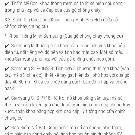
✔️. Thẩm Mỹ Cao: Khóa thông minh có thiết kế hiện đại, sang
trọng, phù hợp với vẻ đẹp của cửa gỗ chống cháy.
3.2. Đánh Giá Các Dòng Khóa Thông Minh Phù Hợp (Cửa gỗ
chống cháy chung cư)
*. Khóa Thông Minh Samsung (Cửa gỗ chống cháy chung cư)
✔️. Samsung là thương hiệu hàng đầu trong lĩnh vực khóa cửa
điện tử, nổi tiếng với độ bền và tính bảo mật cao. Một số mẫu
khóa Samsung phù hợp với cửa gỗ chống cháy bao gồm:
✔️. Samsung SHP-DH538: Tích hợp 3 phương thức mở khóa (vân
tay, mã số, chìa cơ), thiết kế tay gạt hiện đại, phù hợp với cửa gỗ
dày 40-80mm. Khóa có chức năng cảnh báo đột nhập và chống
hack.
✔️. Samsung SHS-P718: Hỗ trợ mở khóa bằng vân tay, mã số,
thẻ từ và điều khiển qua ứng dụng. Màn hình cảm ứng chống trầy
xước, thân khóa bằng hợp kim cao cấp, lý tưởng cho cửa chính
chung cư.
✔️. Đặc Điểm Nổi Bật: Công nghệ mã số ảo chống nhìn trộm,
cảm biến báo động cháy nổ, tích hợp nguồn pin dự phòng 9V.