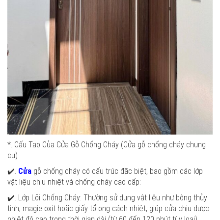
*. Cấu Tạo Của Cửa Gỗ Chống Cháy (Cửa gỗ chống cháy chung
cư)
✔️.
Cửa
gỗ chống cháy có cấu trúc đặc biệt, bao gồm các lớp
vật liệu chịu nhiệt và chống cháy cao cấp:
✔️. Lớp Lõi Chống Cháy: Thường sử dụng vật liệu như bông thủy
tinh, magie oxit hoặc giấy tổ ong cách nhiệt, giúp cửa chịu được
nhiệt độ cao trong thời gian dài (từ 60 đến 120 phút tùy loại).