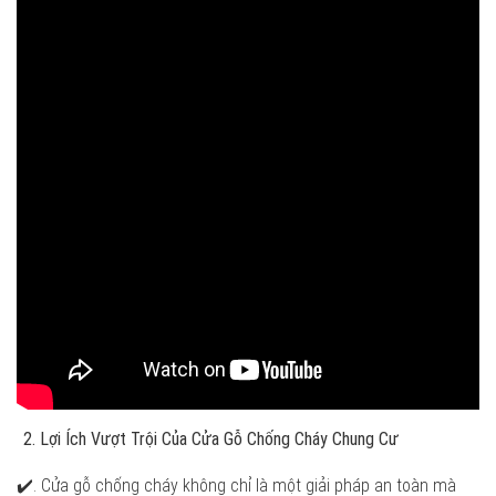
Lợi Ích Vượt Trội Của Cửa Gỗ Chống Cháy Chung Cư
✔️. Cửa gỗ chống cháy không chỉ là một giải pháp an toàn mà