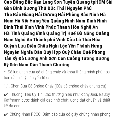
Cao Bằng Bắc Kạn Lạng Sơn Tuyên Quang tpHCM Sài
Gòn Bình Dương Thủ Đức Thái Nguyên Phú
Thọ Bắc Giang Hải Dương Hải Phòng Bắc Ninh Hà
Nam Hà Nội Hưng Yên Quảng Ninh Nam Định Ninh
Bình Thái Bình Vĩnh Phúc Thanh Hóa Nghệ An
Hà Tĩnh Quảng Bình Quảng Trị Huế Đà Nẵng Quảng
Nam Nghệ An Thành phố Vinh Cửa Lò Thái Hòa
Quỳnh Lưu Diễn Châu Nghi Lộc Yên Thành Hưng
Nguyên Nghĩa Đàn Quỳ Hợp Quỳ Châu Quế Phong
Tân Kỳ Đô Lương Anh Sơn Con Cuông Tương Dương
Kỳ Sơn Nam Đàn Thanh Chương
*. Để lựa chọn cửa gỗ chống cháy và khóa thông minh phù hợp,
bạn cần lưu ý các yếu tố sau:
1.1. Chọn Cửa Gỗ Chống Cháy (Cửa gỗ chống cháy chung cư)
✔️. Thương Hiệu Uy Tín: Các thương hiệu như RichyDoor, Galaxy,
Koffmann được đánh giá cao nhờ chất lượng đạt chuẩn và thiết
kế đa dạng.
✔️. Chứng Nhận PCCC: Đảm bảo cửa có giấy chứng nhận phòng