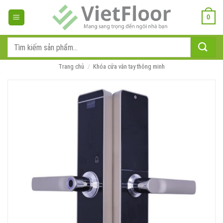
Bỏ
qua
0
nội
dung
Tìm
kiếm:
Trang chủ
/
Khóa cửa vân tay thông minh