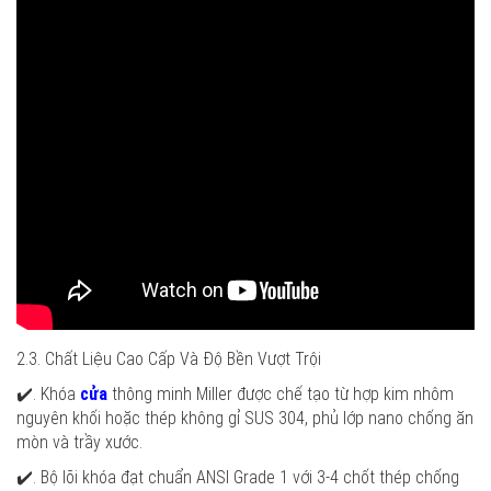
2.3. Chất Liệu Cao Cấp Và Độ Bền Vượt Trội
✔️. Khóa
cửa
thông minh Miller được chế tạo từ hợp kim nhôm
nguyên khối hoặc thép không gỉ SUS 304, phủ lớp nano chống ăn
mòn và trầy xước.
✔️. Bộ lõi khóa đạt chuẩn ANSI Grade 1 với 3-4 chốt thép chống