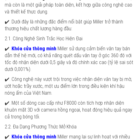
mà còn là một giải pháp toàn diện, kết hợp giữa công nghệ cao
và thiết kế thực dụng.
✔️. Dưới đây là những đặc điểm nổi bật giúp Miller trở thành
thương hiệu chất lượng hàng đầu:
2.1. Công Nghệ Sinh Trắc Học Hiện Đại
✔️.
Khóa cửa thông minh
Miller sử dụng cảm biến vân tay bán
dẫn thế hệ mới, có khả năng quét dấu vân tay ở góc 360 độ với
tốc độ nhận diện dưới 0,5 giây và độ chính xác cao (tỷ lệ sai sót
dưới 0,001%).
✔️. Công nghệ này vượt trội trong việc nhận diện vân tay bị mờ,
ướt hoặc trầy xước, một ưu điểm lớn trong điều kiện khí hậu
nóng ẩm của Việt Nam.
✔️. Một số dòng cao cấp như F8000 còn tích hợp nhận diện
khuôn mặt 3D với camera hồng ngoại, hoạt động hiệu quả ngay
cả trong bóng tối.
2.2. Đa Dạng Phương Thức Mở Khóa
✔️.
Khóa cửa thông minh
Miller mang lại sự linh hoạt với nhiều