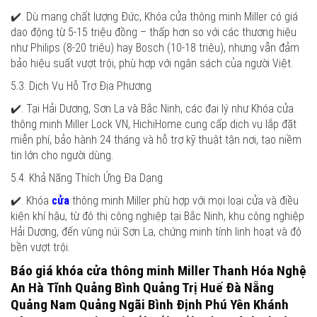
✔️. Dù mang chất lượng Đức, Khóa cửa thông minh Miller có giá
dao động từ 5-15 triệu đồng – thấp hơn so với các thương hiệu
như Philips (8-20 triệu) hay Bosch (10-18 triệu), nhưng vẫn đảm
bảo hiệu suất vượt trội, phù hợp với ngân sách của người Việt.
5.3. Dịch Vụ Hỗ Trợ Địa Phương
✔️. Tại Hải Dương, Sơn La và Bắc Ninh, các đại lý như Khóa cửa
thông minh Miller Lock VN, HichiHome cung cấp dịch vụ lắp đặt
miễn phí, bảo hành 24 tháng và hỗ trợ kỹ thuật tận nơi, tạo niềm
tin lớn cho người dùng.
5.4. Khả Năng Thích Ứng Đa Dạng
✔️. Khóa
cửa
thông minh Miller phù hợp với mọi loại cửa và điều
kiện khí hậu, từ đô thị công nghiệp tại Bắc Ninh, khu công nghiệp
Hải Dương, đến vùng núi Sơn La, chứng minh tính linh hoạt và độ
bền vượt trội.
Báo giá khóa cửa thông minh Miller Thanh Hóa Nghệ
An Hà Tĩnh Quảng Bình Quảng Trị Huế Đà Nẵng
Quảng Nam Quảng Ngãi Bình Định Phú Yên Khánh