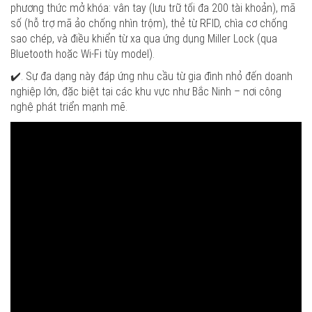
phương thức mở khóa: vân tay (lưu trữ tối đa 200 tài khoản), mã
số (hỗ trợ mã ảo chống nhìn trộm), thẻ từ RFID, chìa cơ chống
sao chép, và điều khiển từ xa qua ứng dụng Miller Lock (qua
Bluetooth hoặc Wi-Fi tùy model).
✔️. Sự đa dạng này đáp ứng nhu cầu từ gia đình nhỏ đến doanh
nghiệp lớn, đặc biệt tại các khu vực như Bắc Ninh – nơi công
nghệ phát triển mạnh mẽ.