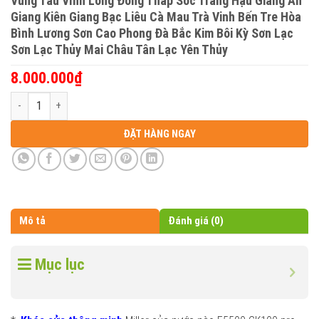
Vũng Tàu Vĩnh Long Đồng Tháp Sóc Trăng Hậu Giang An
Giang Kiên Giang Bạc Liêu Cà Mau Trà Vinh Bến Tre Hòa
Bình Lương Sơn Cao Phong Đà Bắc Kim Bôi Kỳ Sơn Lạc
Sơn Lạc Thủy Mai Châu Tân Lạc Yên Thủy
8.000.000
₫
Khóa cửa thông minh Miller của nước nào F5500 GK100 pro plus Báo 
ĐẶT HÀNG NGAY
Mô tả
Đánh giá (0)
Mục lục