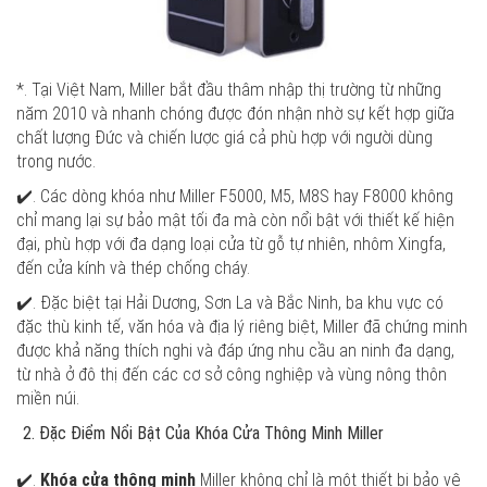
*. Tại Việt Nam, Miller bắt đầu thâm nhập thị trường từ những
năm 2010 và nhanh chóng được đón nhận nhờ sự kết hợp giữa
chất lượng Đức và chiến lược giá cả phù hợp với người dùng
trong nước.
✔️. Các dòng khóa như Miller F5000, M5, M8S hay F8000 không
chỉ mang lại sự bảo mật tối đa mà còn nổi bật với thiết kế hiện
đại, phù hợp với đa dạng loại cửa từ gỗ tự nhiên, nhôm Xingfa,
đến cửa kính và thép chống cháy.
✔️. Đặc biệt tại Hải Dương, Sơn La và Bắc Ninh, ba khu vực có
đặc thù kinh tế, văn hóa và địa lý riêng biệt, Miller đã chứng minh
được khả năng thích nghi và đáp ứng nhu cầu an ninh đa dạng,
từ nhà ở đô thị đến các cơ sở công nghiệp và vùng nông thôn
miền núi.
Đặc Điểm Nổi Bật Của Khóa Cửa Thông Minh Miller
✔️.
Khóa cửa thông minh
Miller không chỉ là một thiết bị bảo vệ