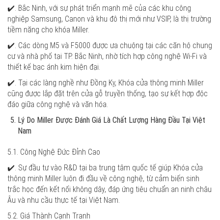
✔️. Bắc Ninh, với sự phát triển mạnh mẽ của các khu công
nghiệp Samsung, Canon và khu đô thị mới như VSIP, là thị trường
tiềm năng cho khóa Miller.
✔️. Các dòng M5 và F5000 được ưa chuộng tại các căn hộ chung
cư và nhà phố tại TP. Bắc Ninh, nhờ tích hợp công nghệ Wi-Fi và
thiết kế bạc ánh kim hiện đại.
✔️. Tại các làng nghề như Đồng Kỵ, Khóa cửa thông minh Miller
cũng được lắp đặt trên cửa gỗ truyền thống, tạo sự kết hợp độc
đáo giữa công nghệ và văn hóa.
Lý Do Miller Được Đánh Giá Là Chất Lượng Hàng Đầu Tại Việt
Nam
5.1. Công Nghệ Đức Đỉnh Cao
✔️. Sự đầu tư vào R&D tại ba trung tâm quốc tế giúp Khóa cửa
thông minh Miller luôn đi đầu về công nghệ, từ cảm biến sinh
trắc học đến kết nối không dây, đáp ứng tiêu chuẩn an ninh châu
Âu và nhu cầu thực tế tại Việt Nam.
5.2. Giá Thành Cạnh Tranh