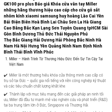
GK100 pro plus Báo giá Khóa cửa vân tay Miller
những hãng thương hiệu cao cấp cho cửa gỗ sắt
nhôm kính xiaomi samsung huy hoàng Lào Cai Yên
Bái Điện Biên Hoà Bình Lai Châu Sơn La Hà Giang
Cao Bằng Bắc Kạn Lạng Sơn Tuyên Quang tpHCM Sài
Gòn Bình Dương Thủ Đức Thái Nguyên Phú
Thọ Bắc Giang Hải Dương Hải Phòng Bắc Ninh Hà
Nam Hà Nội Hưng Yên Quảng Ninh Nam Định Ninh
Bình Thái Bình Vĩnh Phúc
Miller – Hành Trình Từ Thương Hiệu Đức Đến Sự Tin Cậy Tại
Việt Nam
✔️. Miller là một thương hiệu khóa cửa thông minh cao cấp có
trụ sở tại Đức – quốc gia nổi tiếng với nền công nghiệp kỹ thuật
và các tiêu chuẩn chất lượng khắt khe.
✔️. Thành lập với mục tiêu mang đến các giải pháp an ninh tối
ưu, Miller đã đầu tư mạnh mẽ vào nghiên cứu và phát triển (R&D)
tại ba trung tâm lớn ở Đức, Singapore và Thượng Hải.