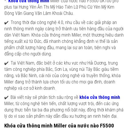
*.
Khóa cửa thông minh
Miller của nước nào F5500 GK100 pro
plus tại Hưng Yên Ân Thi Mỹ Hào Tiên Lữ Phù Cừ Yên Mỹ Kim
Động Văn Giang Văn Lâm Khoái Châu.
✔️. Trong thời đại công nghệ 4.0, nhu cầu về các giải pháp an
ninh thông minh ngày càng trở thành ưu tiên hàng đầu của người
dân Việt Nam. Khóa cửa thông minh Miller, một thương hiệu danh
tiếng xuất xứ từ Đức, đã nhanh chóng khẳng định vị thế là sản
phẩm chất lượng hàng đầu, mang lại sự an toàn, tiện nghi và
đẳng cấp cho người dùng.
✔️. Tại Việt Nam, đặc biệt ở các khu vực như Hải Dương, trung
tâm công nghiệp phía Bắc, Sơn La, vùng núi Tây Bắc giàu tiềm
năng, và Bắc Ninh, cái nôi của công nghệ và truyền thống, khóa
Miller đang trở thành lựa chọn tối ưu cho mọi gia đình, doanh
nghiệp và cơ sở kinh doanh.
✔️. Bài viết này sẽ phân tích sâu rộng về
khóa cửa thông minh
Miller, từ công nghệ tiên tiến, chất lượng vượt trội, đến các ứng
dụng thực tiễn tại ba địa phương nổi bật này, đồng thời khám phá
lý do vì sao sản phẩm này dẫn đầu xu hướng an ninh hiện đại.
Khóa cửa thông minh Miller của nước nào F5500