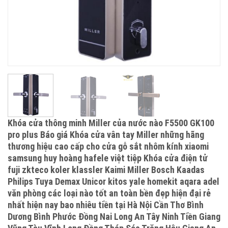
Khóa cửa thông minh Miller của nước nào F5500 GK100
pro plus Báo giá Khóa cửa vân tay Miller những hãng
thương hiệu cao cấp cho cửa gỗ sắt nhôm kính xiaomi
samsung huy hoàng hafele việt tiệp Khóa cửa điện tử
fuji zkteco koler klassler Kaimi Miller Bosch Kaadas
Philips Tuya Demax Unicor kitos yale homekit aqara adel
văn phòng các loại nào tốt an toàn bền đẹp hiện đại rẻ
nhất hiện nay bao nhiêu tiền tại Hà Nội Cần Thơ Bình
Dương Bình Phước Đồng Nai Long An Tây Ninh Tiền Giang