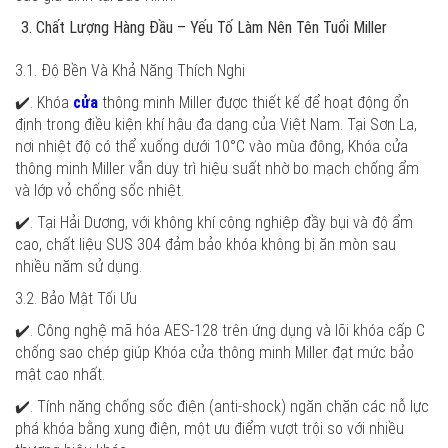
Chất Lượng Hàng Đầu – Yếu Tố Làm Nên Tên Tuổi Miller
3.1. Độ Bền Và Khả Năng Thích Nghi
✔️. Khóa
cửa
thông minh Miller được thiết kế để hoạt động ổn
định trong điều kiện khí hậu đa dạng của Việt Nam. Tại Sơn La,
nơi nhiệt độ có thể xuống dưới 10°C vào mùa đông, Khóa cửa
thông minh Miller vẫn duy trì hiệu suất nhờ bo mạch chống ẩm
và lớp vỏ chống sốc nhiệt.
✔️. Tại Hải Dương, với không khí công nghiệp đầy bụi và độ ẩm
cao, chất liệu SUS 304 đảm bảo khóa không bị ăn mòn sau
nhiều năm sử dụng.
3.2. Bảo Mật Tối Ưu
✔️. Công nghệ mã hóa AES-128 trên ứng dụng và lõi khóa cấp C
chống sao chép giúp Khóa cửa thông minh Miller đạt mức bảo
mật cao nhất.
✔️. Tính năng chống sốc điện (anti-shock) ngăn chặn các nỗ lực
phá khóa bằng xung điện, một ưu điểm vượt trội so với nhiều