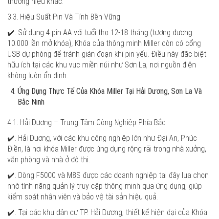
thương hiệu khác.
3.3. Hiệu Suất Pin Và Tính Bền Vững
✔️. Sử dụng 4 pin AA với tuổi thọ 12-18 tháng (tương đương
10.000 lần mở khóa), Khóa cửa thông minh Miller còn có cổng
USB dự phòng để tránh gián đoạn khi pin yếu. Điều này đặc biệt
hữu ích tại các khu vực miền núi như Sơn La, nơi nguồn điện
không luôn ổn định.
Ứng Dụng Thực Tế Của Khóa Miller Tại Hải Dương, Sơn La Và
Bắc Ninh
4.1. Hải Dương – Trung Tâm Công Nghiệp Phía Bắc
✔️. Hải Dương, với các khu công nghiệp lớn như Đại An, Phúc
Điền, là nơi khóa Miller được ứng dụng rộng rãi trong nhà xưởng,
văn phòng và nhà ở đô thị.
✔️. Dòng F5000 và M8S được các doanh nghiệp tại đây lựa chọn
nhờ tính năng quản lý truy cập thông minh qua ứng dụng, giúp
kiểm soát nhân viên và bảo vệ tài sản hiệu quả.
✔️. Tại các khu dân cư TP. Hải Dương, thiết kế hiện đại của Khóa