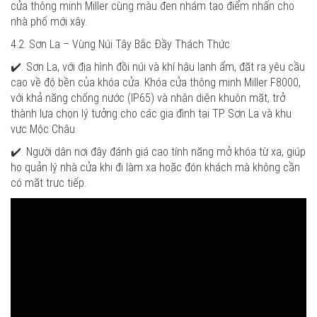
cửa thông minh Miller cùng màu đen nhám tạo điểm nhấn cho
nhà phố mới xây.
4.2. Sơn La – Vùng Núi Tây Bắc Đầy Thách Thức
✔️. Sơn La, với địa hình đồi núi và khí hậu lạnh ẩm, đặt ra yêu cầu
cao về độ bền của khóa cửa. Khóa cửa thông minh Miller F8000,
với khả năng chống nước (IP65) và nhận diện khuôn mặt, trở
thành lựa chọn lý tưởng cho các gia đình tại TP. Sơn La và khu
vực Mộc Châu.
✔️. Người dân nơi đây đánh giá cao tính năng mở khóa từ xa, giúp
họ quản lý nhà cửa khi đi làm xa hoặc đón khách mà không cần
có mặt trực tiếp.