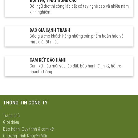
ĐỘI THỢ THAY NGHỀ CAO
Vĩnh Phúc Vĩnh Yên Tam
Đội ngũ thợ thi công lắp đặt có tay nghề cao và nhiều năm
Dương Tam Đảo Vĩnh Tường
kinh nghiệm
Yên Lạc Bình Xuyên Lập Thạch
Sông Lô
BÁO GIÁ CẠNH TRANH
Báo giá cho khách hàng những sản phẩm hoàn hảo và
mức giá tốt nhất
CAM KẾT BẢO HÀNH
Cam kết hậu mãi sau lắp đặt, bảo hành định kỳ, hỗ trợ
nhanh chóng
THÔNG TIN CÔNG TY
Trang chủ
Giới thiệu
Bảo hành: Quy trình & cam kết
Chương Trình Khuyến Mãi