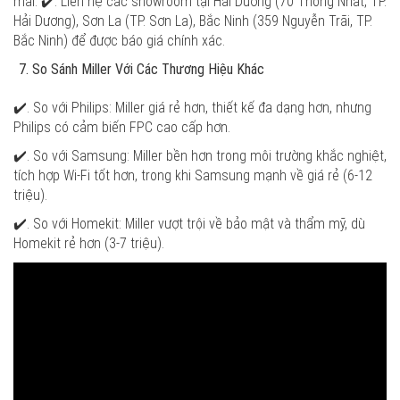
mãi. ✔️. Liên hệ các showroom tại Hải Dương (70 Thống Nhất, TP.
Hải Dương), Sơn La (TP. Sơn La), Bắc Ninh (359 Nguyễn Trãi, TP.
Bắc Ninh) để được báo giá chính xác.
So Sánh Miller Với Các Thương Hiệu Khác
✔️. So với Philips: Miller giá rẻ hơn, thiết kế đa dạng hơn, nhưng
Philips có cảm biến FPC cao cấp hơn.
✔️. So với Samsung: Miller bền hơn trong môi trường khắc nghiệt,
tích hợp Wi-Fi tốt hơn, trong khi Samsung mạnh về giá rẻ (6-12
triệu).
✔️. So với Homekit: Miller vượt trội về bảo mật và thẩm mỹ, dù
Homekit rẻ hơn (3-7 triệu).