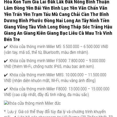
Hòa Kon Tum Gia Lai Đắk Lắk Đắk Nông Bình Thuận
Lâm Đồng Yên Bái Yên Bình Lục Yên Văn Chấn Văn
Yên Trấn Yên Trạm Tấu Mù Cang Chải Cần Thơ Bình
Dương Bình Phước Đồng Nai Long An Tây Ninh Tiền
Giang Vũng Tàu Vĩnh Long Đồng Tháp Sóc Trăng Hậu
Giang An Giang Kiên Giang Bạc Liêu Cà Mau Trà Vinh
Bến Tre
✔️. Khóa cửa thông minh Miller M5: 5.500.000 – 6.500.000 VNĐ
(vân tay, mã số, thẻ từ, Bluetooth, màu đen nhám).
✔️. Khóa cửa thông minh Miller F5000: 7.800.000 – 9.000.000
VNĐ (thêm Wi-Fi, chống nước IP65, màu bạc ánh kim).
✔️. Khóa cửa thông minh Miller M8S: 10.000.000 – 11.500.000
VNĐ (nhận diện khuôn mặt, Wi-Fi, màu vàng ánh đồng).
✔️. Khóa cửa thông minh Miller F8000: 13.000.000 – 15.000.000
VNĐ (cao cấp nhất, đầy đủ tính năng, đa màu sắc).
*. Lưu ý: Giá có thể thay đổi tùy đại lý và chương trình khuyến