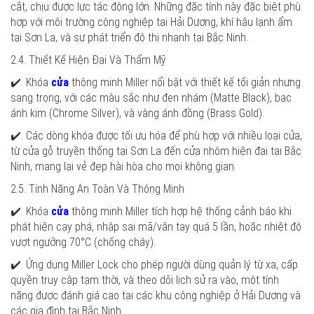
cắt, chịu được lực tác động lớn. Những đặc tính này đặc biệt phù
hợp với môi trường công nghiệp tại Hải Dương, khí hậu lạnh ẩm
tại Sơn La, và sự phát triển đô thị nhanh tại Bắc Ninh.
2.4. Thiết Kế Hiện Đại Và Thẩm Mỹ
✔️. Khóa
cửa
thông minh Miller nổi bật với thiết kế tối giản nhưng
sang trọng, với các màu sắc như đen nhám (Matte Black), bạc
ánh kim (Chrome Silver), và vàng ánh đồng (Brass Gold).
✔️. Các dòng khóa được tối ưu hóa để phù hợp với nhiều loại cửa,
từ cửa gỗ truyền thống tại Sơn La đến cửa nhôm hiện đại tại Bắc
Ninh, mang lại vẻ đẹp hài hòa cho mọi không gian.
2.5. Tính Năng An Toàn Và Thông Minh
✔️. Khóa
cửa
thông minh Miller tích hợp hệ thống cảnh báo khi
phát hiện cạy phá, nhập sai mã/vân tay quá 5 lần, hoặc nhiệt độ
vượt ngưỡng 70°C (chống cháy).
✔️. Ứng dụng Miller Lock cho phép người dùng quản lý từ xa, cấp
quyền truy cập tạm thời, và theo dõi lịch sử ra vào, một tính
năng được đánh giá cao tại các khu công nghiệp ở Hải Dương và
các gia đình tại Bắc Ninh.