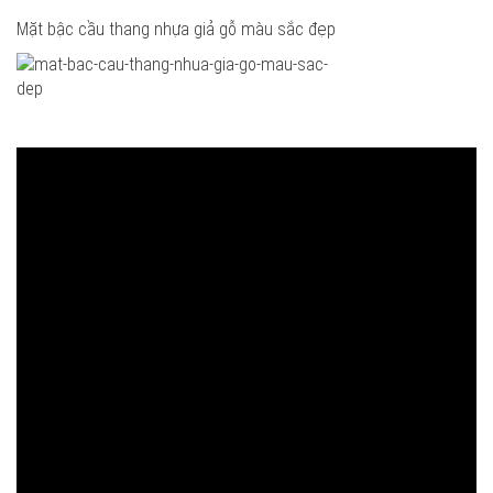
Mặt bậc cầu thang nhựa giả gỗ màu sắc đẹp