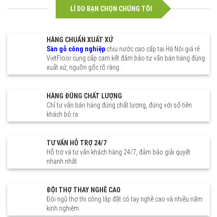
LÍ DO BẠN CHỌN CHÚNG TÔI
HÀNG CHUẨN XUẤT XỨ
Sàn gỗ công nghiệp
chịu nước cao cấp tại Hà Nội giá rẻ
VietFloor cung cấp cam kết đảm bảo tư vấn bán hàng đúng
xuất xứ, nguồn gốc rõ ràng .
HÀNG ĐÚNG CHẤT LƯỢNG
Chỉ tư vấn bán hàng đúng chất lượng, đúng với số tiền
khách bỏ ra
TƯ VẤN HỖ TRỢ 24/7
Hỗ trợ và tư vấn khách hàng 24/7, đảm bảo giải quyết
nhanh nhất
ĐỘI THỢ THAY NGHỀ CAO
Đội ngũ thợ thi công lắp đặt có tay nghề cao và nhiều năm
kinh nghiệm