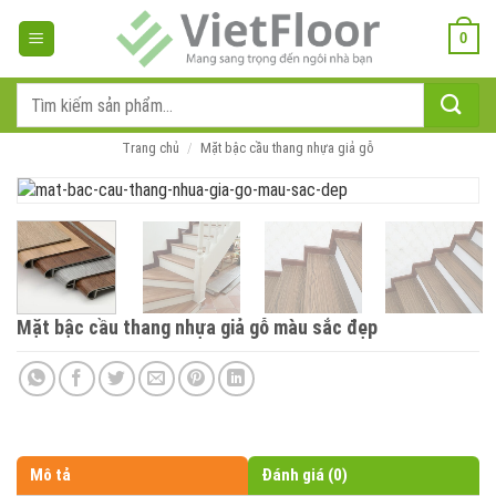
Bỏ
qua
0
nội
dung
Tìm
kiếm:
Trang chủ
/
Mặt bậc cầu thang nhựa giả gỗ
Mặt bậc cầu thang nhựa giả gỗ màu sắc đẹp
Mô tả
Đánh giá (0)