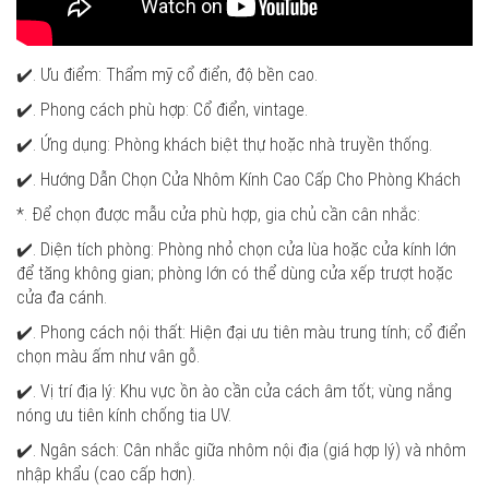
✔️. Ưu điểm: Thẩm mỹ cổ điển, độ bền cao.
✔️. Phong cách phù hợp: Cổ điển, vintage.
✔️. Ứng dụng: Phòng khách biệt thự hoặc nhà truyền thống.
✔️. Hướng Dẫn Chọn Cửa Nhôm Kính Cao Cấp Cho Phòng Khách
*. Để chọn được mẫu cửa phù hợp, gia chủ cần cân nhắc:
✔️. Diện tích phòng: Phòng nhỏ chọn cửa lùa hoặc cửa kính lớn
để tăng không gian; phòng lớn có thể dùng cửa xếp trượt hoặc
cửa đa cánh.
✔️. Phong cách nội thất: Hiện đại ưu tiên màu trung tính; cổ điển
chọn màu ấm như vân gỗ.
✔️. Vị trí địa lý: Khu vực ồn ào cần cửa cách âm tốt; vùng nắng
nóng ưu tiên kính chống tia UV.
✔️. Ngân sách: Cân nhắc giữa nhôm nội địa (giá hợp lý) và nhôm
nhập khẩu (cao cấp hơn).