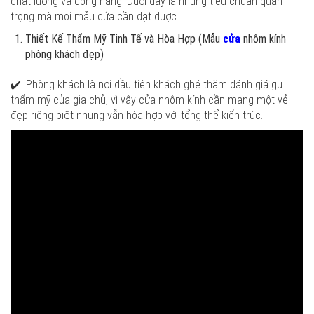
chất lượng và công năng. Dưới đây là những tiêu chuẩn quan
trọng mà mọi mẫu cửa cần đạt được.
Thiết Kế Thẩm Mỹ Tinh Tế và Hòa Hợp (Mẫu
cửa
nhôm kính
phòng khách đẹp)
✔️. Phòng khách là nơi đầu tiên khách ghé thăm đánh giá gu
thẩm mỹ của gia chủ, vì vậy cửa nhôm kính cần mang một vẻ
đẹp riêng biệt nhưng vẫn hòa hợp với tổng thể kiến trúc.