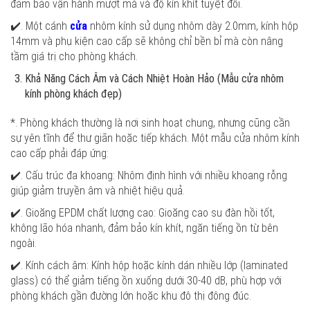
đảm bảo vận hành mượt mà và độ kín khít tuyệt đối.
✔️. Một cánh
cửa
nhôm kính sử dụng nhôm dày 2.0mm, kính hộp
14mm và phụ kiện cao cấp sẽ không chỉ bền bỉ mà còn nâng
tầm giá trị cho phòng khách.
Khả Năng Cách Âm và Cách Nhiệt Hoàn Hảo (Mẫu cửa nhôm
kính phòng khách đẹp)
*. Phòng khách thường là nơi sinh hoạt chung, nhưng cũng cần
sự yên tĩnh để thư giãn hoặc tiếp khách. Một mẫu cửa nhôm kính
cao cấp phải đáp ứng:
✔️. Cấu trúc đa khoang: Nhôm định hình với nhiều khoang rỗng
giúp giảm truyền âm và nhiệt hiệu quả.
✔️. Gioăng EPDM chất lượng cao: Gioăng cao su đàn hồi tốt,
không lão hóa nhanh, đảm bảo kín khít, ngăn tiếng ồn từ bên
ngoài.
✔️. Kính cách âm: Kính hộp hoặc kính dán nhiều lớp (laminated
glass) có thể giảm tiếng ồn xuống dưới 30-40 dB, phù hợp với
phòng khách gần đường lớn hoặc khu đô thị đông đúc.