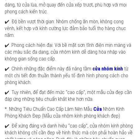
dáng, từ cửa lùa, mở quay đến cửa xếp trượt, phù hợp với mọi
phong cách kiến trúc.
✔️. Độ bền vượt thời gian: Nhôm chống ăn mòn, không cong
vênh, kết hợp với kính cường lực đảm bảo tuổi thọ hàng chục
năm.
✔️. Phong cách hiện đại: Với bề mặt sơn tĩnh điện mịn màng và
các màu sắc đa dạng, cửa nhôm kính dễ dàng hòa nhập vào
không gian sống cao cấp.
✔️. Chính những đặc điểm này đã nâng tầm
cửa nhôm kính
từ
một chi tiết đơn thuần thành yếu tố định hình phong cách cho
phòng khách.
✔️. Tuy nhiên, để đạt đến mức “cao cấp”, một mẫu cửa đẹp cần
đáp ứng những tiêu chuẩn khắt khe hơn nữa.
*. Những Tiêu Chuẩn Cao Cấp Làm Nên Mẫu
Cửa
Nhôm Kính
Phòng Khách Đẹp (Mẫu cửa nhôm kính phòng khách đẹp)
✔️. Để xứng đáng với danh hiệu “cao cấp”, cửa nhôm kính phòng
khách không chỉ cần đẹp về hình thức mà còn phải hoàn hảo về