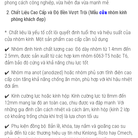
phong cách công nghiệp, vừa hiện đại vừa mạnh mẽ.
Chất Liệu Cao Cấp và Độ Bền Vượt Trội (Mẫu
cửa
nhôm kính
phòng khách đẹp)
*. Chất liệu là yếu tố cốt lõi quyết định tuổi thọ và hiệu suất của
cửa nhôm kính. Một sản phẩm cao cấp cần sử dụng:
✔️. Nhôm định hình chất lượng cao: Độ dày nhôm từ 1.4mm đến
2.5mm, được sản xuất từ các hợp kim nhôm 6063-T5 hoặc T6,
đảm bảo độ cứng và khả năng chịu lực tốt.
✔️. Nhôm mạ anot (anodized) hoặc nhôm phủ sơn tĩnh điện cao
cấp còn tăng khả năng chống ăn mòn, phù hợp với khí hậu nhiệt
đới ẩm.
✔️. Kính cường lực hoặc kính hộp: Kính cường lực từ 8mm đến
12mm mang lại độ an toàn cao, chịu được va đập mạnh. Với
những gia đình cần cách nhiệt và cách âm, kính hộp (kính 2 lớp
có khoảng trống chứa khí trơ) là lựa chọn tối ưu.
✔️. Phụ kiện đồng bộ: Bản lề, khóa, tay nắm và gioăng cao su
phải đến từ các thương hiệu uy tín như Kinlong, Roto hay Cmech,