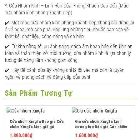
*. Cửa Nhôm Kính – Linh Hồn Của Phòng Khách Cao Cấp (Mẫu
cửa nhôm kính phòng khách đẹp)
✔️. Một mẫu cửa nhôm kính phòng khách đẹp không chỉ dừng lại
ở vẻ ngoài mà còn phải đáp ứng những tiêu chuẩn cao cấp về
thiết kế, chất liệu, công năng và độ bền.
✔️. Từ khả năng tối ưu ánh sáng, cách âm hoàn hảo đến tính an
toàn và thân thiện với môi trường, cửa nhôm kính là lựa chọn lý
tưởng để nâng tầm không gian sống.
✔️. Hãy để cánh cửa ấy không chỉ là lối vào mà còn là tuyên
ngôn về phong cách và đẳng cấp của bạn!
Sản Phẩm Tương Tự
Cửa nhôm Xingfa Báo giá Cửa
Giá cửa nhôm Xingfa kính
nhôm Xingfa kính giả gỗ
cường lực Báo giá Cửa nhôm
những mẫu cửa nhôm kính
Xingfa kính giả gỗ những mẫu
1.800.000
₫
1.600.000
₫
phòng ngủ 1 2 4 cánh đẹp nhất
cửa nhôm kính phòng ngủ 1 2