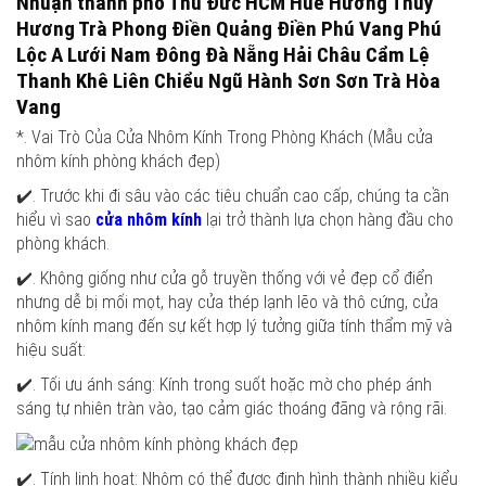
Nhuận thành phố Thủ Đức HCM Huế Hương Thủy
Hương Trà Phong Điền Quảng Điền Phú Vang Phú
Lộc A Lưới Nam Đông Đà Nẵng Hải Châu Cẩm Lệ
Thanh Khê Liên Chiểu Ngũ Hành Sơn Sơn Trà Hòa
Vang
*. Vai Trò Của Cửa Nhôm Kính Trong Phòng Khách (Mẫu cửa
nhôm kính phòng khách đẹp)
✔️. Trước khi đi sâu vào các tiêu chuẩn cao cấp, chúng ta cần
hiểu vì sao
cửa nhôm kính
lại trở thành lựa chọn hàng đầu cho
phòng khách.
✔️. Không giống như cửa gỗ truyền thống với vẻ đẹp cổ điển
nhưng dễ bị mối mọt, hay cửa thép lạnh lẽo và thô cứng, cửa
nhôm kính mang đến sự kết hợp lý tưởng giữa tính thẩm mỹ và
hiệu suất:
✔️. Tối ưu ánh sáng: Kính trong suốt hoặc mờ cho phép ánh
sáng tự nhiên tràn vào, tạo cảm giác thoáng đãng và rộng rãi.
✔️. Tính linh hoạt: Nhôm có thể được định hình thành nhiều kiểu