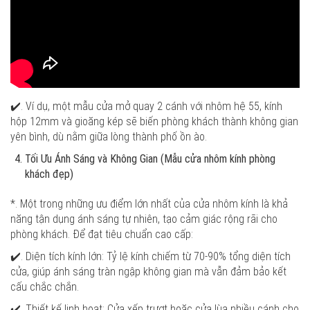
✔️. Ví dụ, một mẫu cửa mở quay 2 cánh với nhôm hệ 55, kính
hộp 12mm và gioăng kép sẽ biến phòng khách thành không gian
yên bình, dù nằm giữa lòng thành phố ồn ào.
Tối Ưu Ánh Sáng và Không Gian (Mẫu cửa nhôm kính phòng
khách đẹp)
*. Một trong những ưu điểm lớn nhất của cửa nhôm kính là khả
năng tận dụng ánh sáng tự nhiên, tạo cảm giác rộng rãi cho
phòng khách. Để đạt tiêu chuẩn cao cấp:
✔️. Diện tích kính lớn: Tỷ lệ kính chiếm từ 70-90% tổng diện tích
cửa, giúp ánh sáng tràn ngập không gian mà vẫn đảm bảo kết
cấu chắc chắn.
✔️. Thiết kế linh hoạt: Cửa xếp trượt hoặc cửa lùa nhiều cánh cho