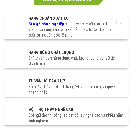
epoxy giá bao nhiêu 1m2 Hải
Aluprof Alpha Austdoor tại Hà
Dương Tứ Kỳ Thanh Miện
Nội Long Biên Thanh Xuân
Ninh Giang Gia Lộc
Bắc Từ Liêm Ba Đình Cầu Giấy
HÀNG CHUẨN XUẤT XỨ
Đống Đa Hai Bà Trưng Hoàn
Kiếm Hà Đông Tây Hồ Nam Từ
Sàn gỗ công nghiệp
chịu nước cao cấp tại Hà Nội giá rẻ
Liêm Hoàng Mai Đan Phượng
VietFloor cung cấp cam kết đảm bảo tư vấn bán hàng đúng
Gia Lâm Đông Anh Chương Mỹ
xuất xứ, nguồn gốc rõ ràng .
Hoài Đức Ba Vì Mỹ Đức Phúc
Thọ Thạch Thất Quốc Oai
Thanh Trì Thường Tín Thanh
HÀNG ĐÚNG CHẤT LƯỢNG
Oai Phú Xuyên Mê Linh Sóc
Chỉ tư vấn bán hàng đúng chất lượng, đúng với số tiền
Sơn Ứng Hòa Sơn Tây tp.HCM
khách bỏ ra
Quận 1 Quận 3 Quận 4 Quận 5
Quận 6 Quận 7 Quận 8 Quận 10
Quận 11 Quận 12 Tân Bình
Bình Tân Bình Thạnh Tân Phú
TƯ VẤN HỖ TRỢ 24/7
Gò Vấp Phú Nhuận thành phố
Hỗ trợ và tư vấn khách hàng 24/7, đảm bảo giải quyết
Thủ Đức HCM Hải Phòng
nhanh nhất
Hồng Bàng Lê Chân Ngô
Quyền Kiến An Hải An Đồ Sơn
Dương Kinh An Dương An Lão
Kiến Thụy Tiên Lãng Thuỷ
ĐỘI THỢ THAY NGHỀ CAO
Nguyên Vĩnh Bảo Bạch Long Vĩ
Đội ngũ thợ thi công lắp đặt có tay nghề cao và nhiều năm
Cát Hải
kinh nghiệm