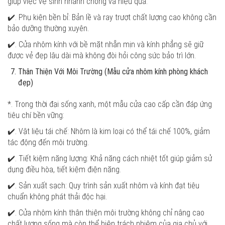
giúp việc vệ sinh nhanh chóng và hiệu quả.
✔️. Phụ kiện bền bỉ: Bản lề và ray trượt chất lượng cao không cần
bảo dưỡng thường xuyên.
✔️. Cửa nhôm kính với bề mặt nhẵn mịn và kính phẳng sẽ giữ
được vẻ đẹp lâu dài mà không đòi hỏi công sức bảo trì lớn.
Thân Thiện Với Môi Trường (Mẫu cửa nhôm kính phòng khách
đẹp)
*. Trong thời đại sống xanh, một mẫu cửa cao cấp cần đáp ứng
tiêu chí bền vững:
✔️. Vật liệu tái chế: Nhôm là kim loại có thể tái chế 100%, giảm
tác động đến môi trường.
✔️. Tiết kiệm năng lượng: Khả năng cách nhiệt tốt giúp giảm sử
dụng điều hòa, tiết kiệm điện năng.
✔️. Sản xuất sạch: Quy trình sản xuất nhôm và kính đạt tiêu
chuẩn không phát thải độc hại.
✔️. Cửa nhôm kính thân thiện môi trường không chỉ nâng cao
chất lượng sống mà còn thể hiện trách nhiệm của gia chủ với