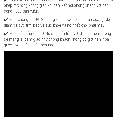
phép mở rộng không gian khi cần, kết nối phòng khách với ban
công hoặc sân vườn.
✔️. Kính chống tia UV: Sử dụng kính Low-E (kính phản quang) để
giảm tia cực tím, bảo vệ sức khỏe và nội thất khỏi phai màu.
✔️. Một mẫu cửa kính lớn từ sàn đến trần với khung nhôm mỏng
sẽ mang lại cảm giác như phòng khách không có giới hạn, hòa
quyện với thiên nhiên bên ngoài.