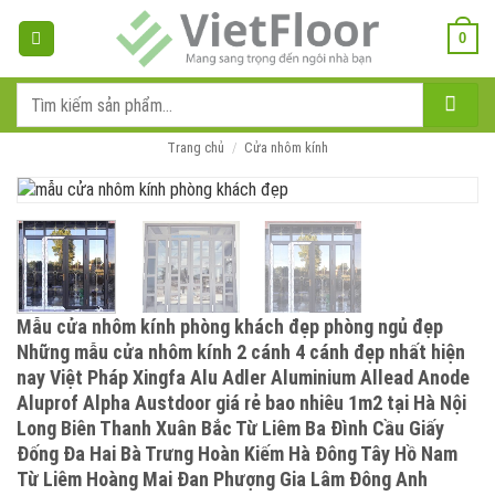
Bỏ
qua
0
nội
dung
Tìm
kiếm:
Trang chủ
/
Cửa nhôm kính
Mẫu cửa nhôm kính phòng khách đẹp phòng ngủ đẹp
Những mẫu cửa nhôm kính 2 cánh 4 cánh đẹp nhất hiện
nay Việt Pháp Xingfa Alu Adler Aluminium Allead Anode
Aluprof Alpha Austdoor giá rẻ bao nhiêu 1m2 tại Hà Nội
Long Biên Thanh Xuân Bắc Từ Liêm Ba Đình Cầu Giấy
Đống Đa Hai Bà Trưng Hoàn Kiếm Hà Đông Tây Hồ Nam
Từ Liêm Hoàng Mai Đan Phượng Gia Lâm Đông Anh