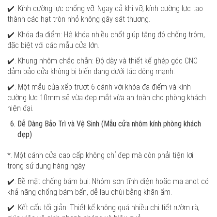
✔️. Kính cường lực chống vỡ: Ngay cả khi vỡ, kính cường lực tạo
thành các hạt tròn nhỏ không gây sát thương.
✔️. Khóa đa điểm: Hệ khóa nhiều chốt giúp tăng độ chống trộm,
đặc biệt với các mẫu cửa lớn.
✔️. Khung nhôm chắc chắn: Độ dày và thiết kế ghép góc CNC
đảm bảo cửa không bị biến dạng dưới tác động mạnh.
✔️. Một mẫu cửa xếp trượt 6 cánh với khóa đa điểm và kính
cường lực 10mm sẽ vừa đẹp mắt vừa an toàn cho phòng khách
hiện đại.
Dễ Dàng Bảo Trì và Vệ Sinh (Mẫu cửa nhôm kính phòng khách
đẹp)
*. Một cánh cửa cao cấp không chỉ đẹp mà còn phải tiện lợi
trong sử dụng hàng ngày:
✔️. Bề mặt chống bám bụi: Nhôm sơn tĩnh điện hoặc mạ anot có
khả năng chống bám bẩn, dễ lau chùi bằng khăn ẩm.
✔️. Kết cấu tối giản: Thiết kế không quá nhiều chi tiết rườm rà,