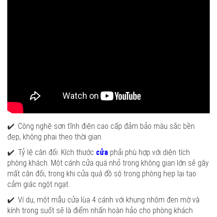
✔️. Công nghệ sơn tĩnh điện cao cấp đảm bảo màu sắc bền
đẹp, không phai theo thời gian.
✔️. Tỷ lệ cân đối: Kích thước
cửa
phải phù hợp với diện tích
phòng khách. Một cánh cửa quá nhỏ trong không gian lớn sẽ gây
mất cân đối, trong khi cửa quá đồ sộ trong phòng hẹp lại tạo
cảm giác ngột ngạt.
✔️. Ví dụ, một mẫu cửa lùa 4 cánh với khung nhôm đen mờ và
kính trong suốt sẽ là điểm nhấn hoàn hảo cho phòng khách