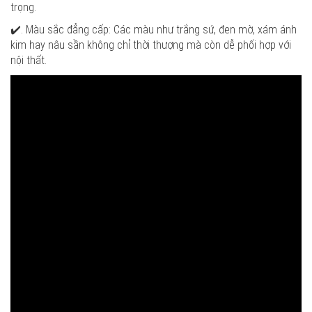
trọng.
✔️. Màu sắc đẳng cấp: Các màu như trắng sứ, đen mờ, xám ánh
kim hay nâu sần không chỉ thời thượng mà còn dễ phối hợp với
nội thất.