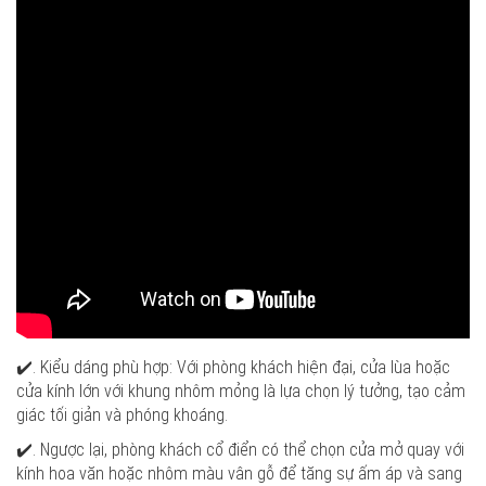
✔️. Kiểu dáng phù hợp: Với phòng khách hiện đại, cửa lùa hoặc
cửa kính lớn với khung nhôm mỏng là lựa chọn lý tưởng, tạo cảm
giác tối giản và phóng khoáng.
✔️. Ngược lại, phòng khách cổ điển có thể chọn cửa mở quay với
kính hoa văn hoặc nhôm màu vân gỗ để tăng sự ấm áp và sang