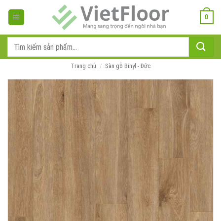
Bỏ
qua
0
nội
dung
Tìm
kiếm:
Trang chủ
/
Sàn gỗ Binyl - Đức