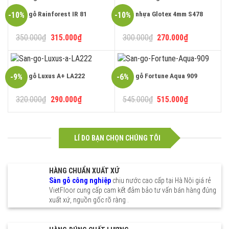
515.000₫.
330.000₫.
Sàn gỗ Rainforest IR 81
Sàn nhựa Glotex 4mm S478
-10%
-10%
Giá
Giá
Giá
Giá
350.000
₫
315.000
₫
300.000
₫
270.000
₫
gốc
hiện
gốc
hiện
là:
tại
là:
tại
350.000₫.
là:
300.000₫.
là:
315.000₫.
270.000₫.
Sàn gỗ Luxus A+ LA222
Sàn gỗ Fortune Aqua 909
-9%
-6%
Giá
Giá
Giá
Giá
320.000
₫
290.000
₫
545.000
₫
515.000
₫
gốc
hiện
gốc
hiện
là:
tại
là:
tại
320.000₫.
là:
545.000₫.
là:
290.000₫.
515.000₫.
LÍ DO BẠN CHỌN CHÚNG TÔI
HÀNG CHUẨN XUẤT XỨ
Sàn gỗ công nghiệp
chịu nước cao cấp tại Hà Nội giá rẻ
VietFloor cung cấp cam kết đảm bảo tư vấn bán hàng đúng
xuất xứ, nguồn gốc rõ ràng .