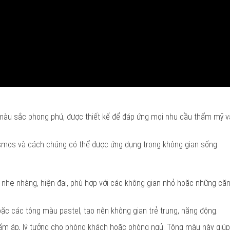
màu sắc phong phú, được thiết kế để đáp ứng mọi nhu cầu thẩm mỹ 
smos và cách chúng có thể được ứng dụng trong không gian sống:
nhẹ nhàng, hiện đại, phù hợp với các không gian nhỏ hoặc những că
oặc các tông màu pastel, tạo nên không gian trẻ trung, năng động.
 ấm áp, lý tưởng cho phòng khách hoặc phòng ngủ. Tông màu này giú