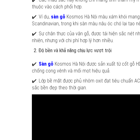
thuộc vào cách phối hợp.
✔️. Ví dụ,
sàn gỗ
Kosmos Hà Nội màu xám khói mang lạ
Scandinavian, trong khi sàn màu nâu óc chó lại tạo n
✔️. Sự chân thực của vân gỗ, được tái hiện sắc nét n
nhiên, nhưng với chi phí hợp lý hơn nhiều.
Độ bền và khả năng chịu lực vượt trội
✔️.
Sàn gỗ
Kosmos Hà Nội được sản xuất từ cốt gỗ HDF
chống cong vênh và mối mọt hiệu quả.
✔️. Lớp bề mặt được phủ nhôm oxit đạt tiêu chuẩn A
sắc bền đẹp theo thời gian.