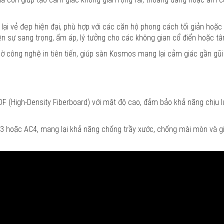
i vẻ đẹp hiện đại, phù hợp với các căn hộ phong cách tối giản hoặc
ên sự sang trọng, ấm áp, lý tưởng cho các không gian cổ điển hoặc tân
hờ công nghệ in tiên tiến, giúp sàn Kosmos mang lại cảm giác gần gũi 
 (High-Density Fiberboard) với mật độ cao, đảm bảo khả năng chịu lự
C3 hoặc AC4, mang lại khả năng chống trầy xước, chống mài mòn và 