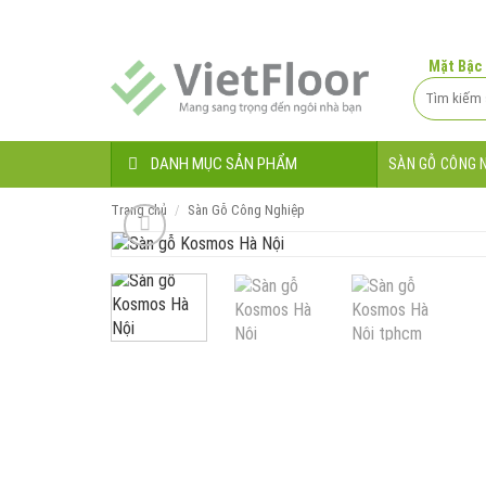
Bỏ
qua
nội
Mặt Bậc
dung
Tìm
kiếm:
DANH MỤC SẢN PHẨM
SÀN GỖ CÔNG 
Trang chủ
/
Sàn Gỗ Công Nghiệp