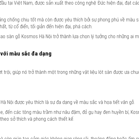
ầu tại Việt Nam, được sản xuất theo công nghệ Đức hiện đại, đạt các
năng chống chịu tốt mà còn được yêu thích bởi sự phong phú về màu 
ất, từ cổ điển, tối giản đến hiện đại, phá cách.
ì sao sàn gỗ Kosmos Hà Nội trở thành lựa chọn lý tưởng cho những ai
 với màu sắc đa dạng
t trội, giúp nó trở thành một trong những vật liệu lót sàn được ưa ch
Hà Nội được yêu thích là sự đa dạng về màu sắc và họa tiết vân gỗ.
be, đến các tông màu trầm như nâu đậm, đỏ gụ hay đen huyền bí, Ko
theo sở thích và phong cách thiết kế.
 còn giúp tạo cảm giác không gian rộng rãi, thoáng đãng hoặc ấm c