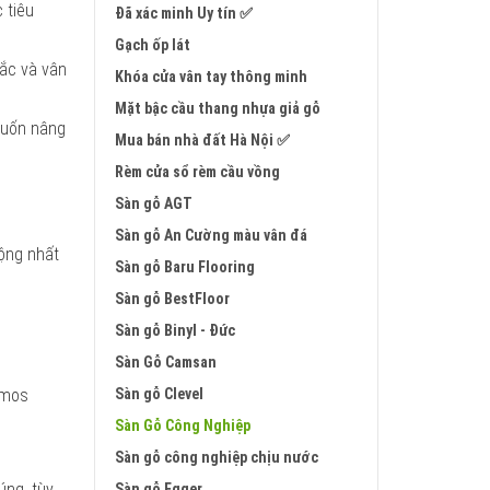
 tiêu
Đã xác minh Uy tín ✅
Gạch ốp lát
sắc và vân
Khóa cửa vân tay thông minh
Mặt bậc cầu thang nhựa giả gỗ
 muốn nâng
Mua bán nhà đất Hà Nội ✅
Rèm cửa sổ rèm cầu vồng
Sàn gỗ AGT
Sàn gỗ An Cường màu vân đá
uộng nhất
Sàn gỗ Baru Flooring
Sàn gỗ BestFloor
Sàn gỗ Binyl - Đức
Sàn Gỗ Camsan
Sàn gỗ Clevel
smos
Sàn Gỗ Công Nghiệp
Sàn gỗ công nghiệp chịu nước
úng, tùy
Sàn gỗ Egger