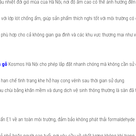
 hậu nhiệt đới gió mùa của Hà Nội, nơi độ ẩm cao có thể ảnh hưởng đến
với lớp lót chống ẩm, giúp sản phẩm thích nghi tốt với môi trường có
hù hợp cho cả không gian gia đình và các khu vực thương mại như 
n gỗ
Kosmos Hà Nội cho phép lắp đặt nhanh chóng mà không cần sử 
hạn chế tình trạng khe hở hay cong vênh sau thời gian sử dụng.
lau chùi bằng khăn mềm và dung dịch vệ sinh thông thường là sàn đã tr
ẩn E1 về an toàn môi trường, đảm bảo không phát thải formaldehyde 
trẻ nhỏ hoặc người cao tuổi, nơi yêu cầu về chất lượng không khí trong