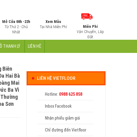
Hotline: 0988 625 858
Mở Cửa 08h -22h
Xem Mẫu
Miễn Phí
Từ Thứ 2 - Chủ
Tại Nhà Miễn Phí
Vận Chuyển, Lắp
Nhật
Đặt
Ỗ THANH LÝ
LIÊN HỆ
 Biên
Đa Hai Bà
LIÊN HỆ VIETFLOOR
oàng Mai
ức Ba Vì
Hotline:
0988 625 858
ì Thường
òa Sơn
Inbox Facebook
Nhận phiếu giảm giá
Chỉ đường đến Vietfloor
anh Xuân Bắc Từ Liêm Ba Đình Cầu Giấy Đống Đa Hai Bà Trưng Hoàn K