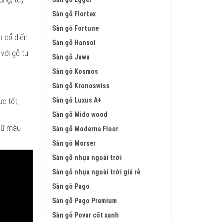
Sàn gỗ Flortex
Sàn gỗ Fortune
 cổ điển.
Sàn gỗ Hansol
với gỗ tự
Sàn gỗ Jawa
Sàn gỗ Kosmos
Sàn gỗ Kronoswiss
Sàn gỗ Luxus A+
c tốt,
Sàn gỗ Mido wood
giữ màu
Sàn gỗ Moderna Floor
Sàn gỗ Morser
Sàn gỗ nhựa ngoài trời
Sàn gỗ nhựa ngoài trời giá rẻ
Sàn gỗ Pago
Sàn gỗ Pago Premium
Sàn gỗ Povar cốt xanh