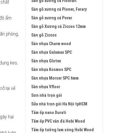
Sàn gỗ xương cá Floorbit
 chất
Sàn gỗ xương cá Pioner, Ferary
 độ ẩm
Sàn gỗ xương cá Povar
Sàn gỗ Xương cá Ziccos 12mm
văn phòng,
Sàn gỗ Ziccos
Sàn nhựa Charm wood
Sàn nhựa Galamax SPC
Sàn nhựa Glotex
dụng keo,
Sàn nhựa Kosmos SPC
Sàn nhựa Morser SPC 6mm
Sàn nhựa Vfloor
ở lại vẻ
Sơn nhà trọn gói
Sửa nhà trọn gói Hà Nội tpHCM
Tấm ốp nano Durati
gây hại
Tấm ốp PVC vân đá Hobi Wood
Tấm ốp tường lam sóng Hobi Wood
 nhà luôn