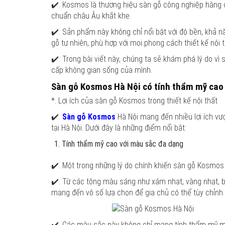
✔️. Kosmos là thương hiệu sàn gỗ công nghiệp hàng đ
chuẩn châu Âu khắt khe.
✔️. Sản phẩm này không chỉ nổi bật với độ bền, khả 
gỗ tự nhiên, phù hợp với mọi phong cách thiết kế nội th
✔️. Trong bài viết này, chúng ta sẽ khám phá lý do v
cấp không gian sống của mình.
Sàn gỗ Kosmos Hà Nội có tính thẩm mỹ cao
*. Lợi ích của sàn gỗ Kosmos trong thiết kế nội thất
✔️.
Sàn gỗ Kosmos
Hà Nội mang đến nhiều lợi ích vượ
tại Hà Nội. Dưới đây là những điểm nổi bật:
Tính thẩm mỹ cao với màu sắc đa dạng
✔️. Một trong những lý do chính khiến sàn gỗ Kosmos 
✔️. Từ các tông màu sáng như xám nhạt, vàng nhạt, 
mang đến vô số lựa chọn để gia chủ có thể tùy chỉnh 
✔️. Các màu sắc này không chỉ mang tính thẩm mỹ mà