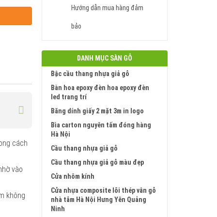
Hướng dẫn mua hàng đảm
bảo
DANH MỤC SÀN GỖ
Bậc cầu thang nhựa giả gỗ
Bàn hoa epoxy đèn hoa epoxy đèn
led trang trí
Băng dính giấy 2 mặt 3m in logo
Bìa carton nguyên tấm đóng hàng
Hà Nội
phong cách
Cầu thang nhựa giả gỗ
Cầu thang nhựa giả gỗ màu đẹp
 nhờ vào
Cửa nhôm kính
Cửa nhựa composite lõi thép vân gỗ
ầm không
nhà tắm Hà Nội Hưng Yên Quảng
Ninh