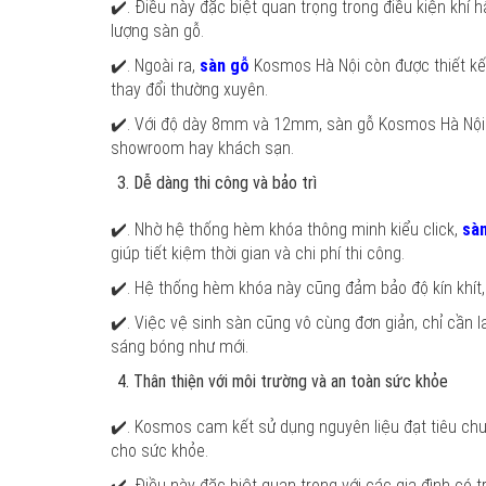
✔️. Điều này đặc biệt quan trọng trong điều kiện khí
lượng sàn gỗ.
✔️. Ngoài ra,
sàn gỗ
Kosmos Hà Nội còn được thiết kế 
thay đổi thường xuyên.
✔️. Với độ dày 8mm và 12mm, sàn gỗ Kosmos Hà Nội p
showroom hay khách sạn.
Dễ dàng thi công và bảo trì
✔️. Nhờ hệ thống hèm khóa thông minh kiểu click,
sà
giúp tiết kiệm thời gian và chi phí thi công.
✔️. Hệ thống hèm khóa này cũng đảm bảo độ kín khít, 
✔️. Việc vệ sinh sàn cũng vô cùng đơn giản, chỉ cần 
sáng bóng như mới.
Thân thiện với môi trường và an toàn sức khỏe
✔️. Kosmos cam kết sử dụng nguyên liệu đạt tiêu chu
cho sức khỏe.
✔️. Điều này đặc biệt quan trọng với các gia đình có 