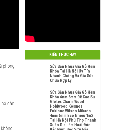
KIẾN THỨC HAY
và phong
Sửa Sàn Nhựa Giả Gỗ Hèm
Khóa Tại Hà Nội Uy Tín
Nhanh Chóng Và Giá Sửa
Chữa Hợp Lý
Không
Có
Sửa Sàn Nhựa Giả Gỗ Hèm
Bình
Khóa 4mm 6mm Đế Cao Su
Luận
Glotex Charm Wood
n hộ cần
Ở
Hobiwood Kosmos
Sửa
Fukione Wilson Mikado
Sàn
4mm 6mm Bao Nhiêu 1m2
Nhựa
Tại Hà Nội Phú Thọ Thanh
Giả
Xuân Gia Lâm Hoài Đức
p không
Gỗ
Bắc Ninh Sóc Sơn Hải