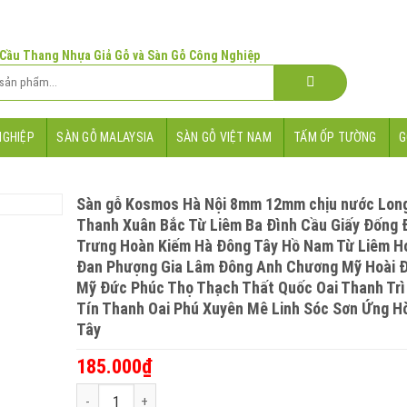
 Cầu Thang Nhựa Giả Gỗ và Sàn Gỗ Công Nghiệp
NGHIỆP
SÀN GỖ MALAYSIA
SÀN GỖ VIỆT NAM
TẤM ỐP TƯỜNG
G
Sàn gỗ Kosmos Hà Nội 8mm 12mm chịu nước Long
Thanh Xuân Bắc Từ Liêm Ba Đình Cầu Giấy Đống 
Trưng Hoàn Kiếm Hà Đông Tây Hồ Nam Từ Liêm H
Đan Phượng Gia Lâm Đông Anh Chương Mỹ Hoài Đ
Mỹ Đức Phúc Thọ Thạch Thất Quốc Oai Thanh Tr
Tín Thanh Oai Phú Xuyên Mê Linh Sóc Sơn Ứng H
Tây
185.000
₫
Sàn gỗ Kosmos Hà Nội 8mm 12mm chịu nước Long Biên Th