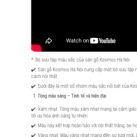
*. Bộ sưu tập màu sắc của sàn gỗ Kosmos Hà Nội
✔️. Sàn gỗ Kosmos Hà Nội cung cấp một bộ sưu tập 
cách nội thất.
✔️. Dưới đây là một số nhóm màu sắc nổi bật của Ko
Tông màu sáng – Tinh tế và hiện đại
✔️. Xám nhạt: Tông màu xám nhạt mang lại cảm giác 
tối ưu hóa ánh sáng tự nhiên.
✔️. Màu này kết hợp hoàn hảo với nội thất trắng, be h
✔️. Vàng nhạt: Màu vàng nhạt mang đến sự tươi mới,