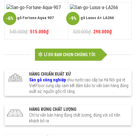
là:
tại
là:
tại
360.000₫.
là:
300.000₫.
là:
330.000₫.
270.000₫.
Sàn gỗ Fortune Aqua 907
Sàn gỗ Luxus A+ LA266
-6%
-9%
Giá
Giá
Giá
Giá
545.000
₫
515.000
₫
320.000
₫
290.000
₫
gốc
hiện
gốc
hiện
là:
tại
là:
tại
545.000₫.
là:
320.000₫.
là:
515.000₫.
290.000₫.
LÍ DO BẠN CHỌN CHÚNG TÔI
HÀNG CHUẨN XUẤT XỨ
Sàn gỗ công nghiệp
chịu nước cao cấp tại Hà Nội giá rẻ
VietFloor cung cấp cam kết đảm bảo tư vấn bán hàng đúng
xuất xứ, nguồn gốc rõ ràng .
HÀNG ĐÚNG CHẤT LƯỢNG
Chỉ tư vấn bán hàng đúng chất lượng, đúng với số tiền
khách bỏ ra