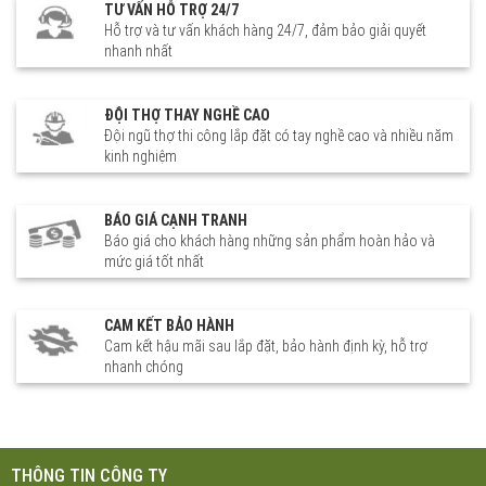
TƯ VẤN HỖ TRỢ 24/7
Hỗ trợ và tư vấn khách hàng 24/7, đảm bảo giải quyết
nhanh nhất
ĐỘI THỢ THAY NGHỀ CAO
Đội ngũ thợ thi công lắp đặt có tay nghề cao và nhiều năm
kinh nghiệm
BÁO GIÁ CẠNH TRANH
Báo giá cho khách hàng những sản phẩm hoàn hảo và
mức giá tốt nhất
CAM KẾT BẢO HÀNH
Cam kết hậu mãi sau lắp đặt, bảo hành định kỳ, hỗ trợ
nhanh chóng
THÔNG TIN CÔNG TY