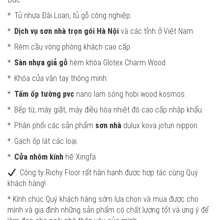
*. Tủ nhựa Đài Loan, tủ gỗ công nghiệp.
*.
Dịch vụ sơn nhà trọn gói Hà Nội
và các tỉnh ở Việt Nam.
*. Rèm cầu vòng phòng khách cao cấp.
*.
Sàn nhựa giả gỗ
hèm khóa Glotex Charm Wood.
*. Khóa cửa vân tay thông minh.
*.
Tấm ốp tường pvc
nano lam sóng hobi wood kosmos.
*. Bếp từ, máy giặt, máy điều hòa nhiệt độ cao cấp nhập khẩu.
*. Phân phối các sản phẩm
sơn nhà
dulux kova jotun nippon.
*. Gạch ốp lát các loại.
*.
Cửa nhôm kính
hệ Xingfa.
. Công ty Richy Floor rất hân hạnh được hợp tác cùng Quý
khách hàng!
* Kính chúc Quý khách hàng sớm lựa chọn và mua được cho
mình và gia đình những sản phẩm có chất lượng tốt và ưng ý để