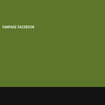
FANPAGE FACEBOOK
Địa chỉ Công ty và kho hàng
Tổng đài hỗ trợ
158G Đ. Phú Diễn, Cầu Diễn, Từ
Hotline: 0988 625 858