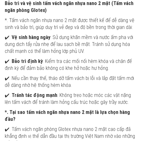
Bảo trì và vệ sinh tấm vách ngăn nhựa nano 2 mặt (Tấm vách
ngăn phòng Glotex)
*. Tấm vách ngăn nhựa nano 2 mặt được thiết kế để dễ dàng vệ
sinh và bảo trì, giúp duy trì vẻ đẹp và độ bền trong thời gian dài:
✔️.
Vệ sinh hàng ngày
: Sử dụng khăn mềm và nước ấm pha với
dung dịch tẩy rửa nhẹ để lau sạch bề mặt. Tránh sử dụng hóa
chất mạnh có thể làm hỏng lớp phủ UV.
✔️.
Bảo trì định kỳ
: Kiểm tra các mối nối hèm khóa và chân đế
định kỳ để đảm bảo không có khe hở hoặc hư hỏng.
✔️. Nếu cần thay thế, tháo dỡ tấm vách bị lỗi và lắp đặt tấm mới
dễ dàng nhờ hệ thống hèm khóa.
✔️.
Tránh tác động mạnh
: Không treo hoặc móc các vật nặng
lên tấm vách để tránh làm hỏng cấu trúc hoặc gây trầy xước.
*. Tại sao tấm vách ngăn nhựa nano 2 mặt là lựa chọn hàng
đầu?
✔️. Tấm vách ngăn phòng Glotex nhựa nano 2 mặt cao cấp đã
khẳng định vị thế dẫn đầu tại thị trường Việt Nam nhờ vào những