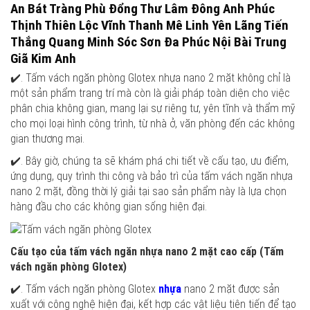
An Bát Tràng Phù Đổng Thư Lâm Đông Anh Phúc
Thịnh Thiên Lộc Vĩnh Thanh Mê Linh Yên Lãng Tiến
Thắng Quang Minh Sóc Sơn Đa Phúc Nội Bài Trung
Giã Kim Anh
✔️. Tấm vách ngăn phòng Glotex nhựa nano 2 mặt không chỉ là
một sản phẩm trang trí mà còn là giải pháp toàn diện cho việc
phân chia không gian, mang lại sự riêng tư, yên tĩnh và thẩm mỹ
cho mọi loại hình công trình, từ nhà ở, văn phòng đến các không
gian thương mại.
✔️. Bây giờ, chúng ta sẽ khám phá chi tiết về cấu tạo, ưu điểm,
ứng dụng, quy trình thi công và bảo trì của tấm vách ngăn nhựa
nano 2 mặt, đồng thời lý giải tại sao sản phẩm này là lựa chọn
hàng đầu cho các không gian sống hiện đại.
Cấu tạo của tấm vách ngăn nhựa nano 2 mặt cao cấp (Tấm
vách ngăn phòng Glotex)
✔️. Tấm vách ngăn phòng Glotex
nhựa
nano 2 mặt được sản
xuất với công nghệ hiện đại, kết hợp các vật liệu tiên tiến để tạo