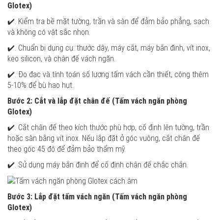
Glotex)
✔️. Kiểm tra bề mặt tường, trần và sàn để đảm bảo phẳng, sạch
và không có vật sắc nhọn.
✔️. Chuẩn bị dụng cụ: thước dây, máy cắt, máy bắn đinh, vít inox,
keo silicon, và chân đế vách ngăn.
✔️. Đo đạc và tính toán số lượng tấm vách cần thiết, cộng thêm
5-10% để bù hao hụt.
Bước 2: Cắt và lắp đặt chân đế (Tấm vách ngăn phòng
Glotex)
✔️. Cắt chân đế theo kích thước phù hợp, cố định lên tường, trần
hoặc sàn bằng vít inox. Nếu lắp đặt ở góc vuông, cắt chân đế
theo góc 45 độ để đảm bảo thẩm mỹ.
✔️. Sử dụng máy bắn đinh để cố định chân đế chắc chắn.
Bước 3: Lắp đặt tấm vách ngăn (Tấm vách ngăn phòng
Glotex)