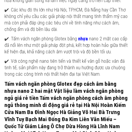
hóa không gian sống và làm việc ngày càng trở nên cấp thiết.
✔️. Các khu đô thị lớn như Hà Nội, TP.HCM, Đà Nẵng hay Cần Thơ
không chỉ yêu cầu các giải pháp nội thất mang tính thẩm mỹ cao
mà còn phải đáp ứng các tiêu chí về tính năng như cách âm,
chống ẩm và độ bền lâu dài.
✔️. Tấm vách ngăn phòng Glotex bằng
nhựa
nano 2 mặt cao cấp
đã nổi lên như một giải pháp đột phá, kết hợp hoàn hảo giữa thiết
kế hiện đại, khả năng cách âm vượt trội và độ bền tối ưu.
✔️. Với công nghệ nano tiên tiến và thiết kế vân gỗ hoặc vân đá
tinh tế, sản phẩm này đang trở thành xu hướng được ưa chuộng
trong các công trình nội thất hiện đại tại Việt Nam.
Tấm vách ngăn phòng Glotex đẹp cách âm bằng
nhựa nano 2 hai mặt Vật liệu làm vách ngăn phòng
ngủ giá rẻ tiền Tấm vách ngăn phòng cách âm phòng
ngủ thông minh di động giá rẻ tại Hà Nội Hoàn Kiếm
Cửa Nam Ba Đình Ngọc Hà Giảng Võ Hai Bà Trưng
Vĩnh Tuy Bạch Mai Đống Đa Kim Liên Văn Miếu –
Quốc Tử Giám Láng Ô Chợ Dừa Hồng Hà Lĩnh Nam