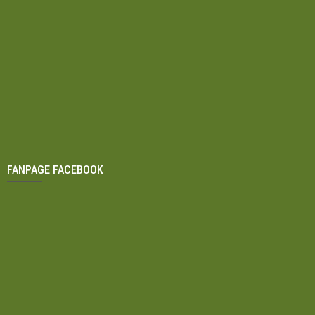
Nẵng Quảng Nam
FANPAGE FACEBOOK