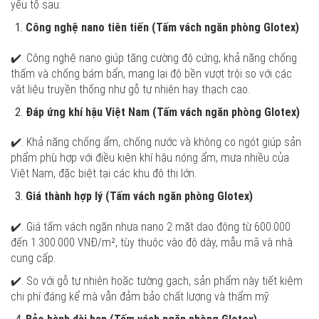
yếu tố sau:
Công nghệ nano tiên tiến (Tấm vách ngăn phòng Glotex)
✔️. Công nghệ nano giúp tăng cường độ cứng, khả năng chống
thấm và chống bám bẩn, mang lại độ bền vượt trội so với các
vật liệu truyền thống như gỗ tự nhiên hay thạch cao.
Đáp ứng khí hậu Việt Nam (Tấm vách ngăn phòng Glotex)
✔️. Khả năng chống ẩm, chống nước và không co ngót giúp sản
phẩm phù hợp với điều kiện khí hậu nóng ẩm, mưa nhiều của
Việt Nam, đặc biệt tại các khu đô thị lớn.
Giá thành hợp lý (Tấm vách ngăn phòng Glotex)
✔️. Giá tấm vách ngăn nhựa nano 2 mặt dao động từ 600.000
đến 1.300.000 VNĐ/m², tùy thuộc vào độ dày, mẫu mã và nhà
cung cấp.
✔️. So với gỗ tự nhiên hoặc tường gạch, sản phẩm này tiết kiệm
chi phí đáng kể mà vẫn đảm bảo chất lượng và thẩm mỹ.