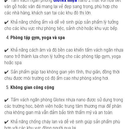
✔️. Tấm vách ngăn phòng
Glotex nhựa
nano 2 mặt với họa tiết
vân gỗ hoặc vân đá mang lại vẻ đẹp sang trọng, phù hợp cho
các nhà hàng, khách sạn tại các khu đô thị lớn.
✔️. Khả năng chống ẩm và dễ vệ sinh giúp sản phẩm lý tưởng
cho các khu vực như phòng tiệc, sảnh chờ hoặc khu vực bếp.
Phòng tập gym, yoga và spa
✔️. Khả năng cách âm và độ bền cao khiến tấm vách ngăn nhựa
nano trở thành lựa chọn lý tưởng cho các phòng tập gym, yoga
hoặc spa.
✔️. Sản phẩm giúp tạo không gian yên tĩnh, thư giãn, đồng thời
chịu được môi trường có độ ẩm cao như phòng xông hơi.
Không gian công cộng
✔️. Tấm vách ngăn phòng Glotex nhựa nano được sử dụng trong
các trường học, bệnh viện hoặc trung tâm thương mại để phân
chia không gian mà vẫn đảm bảo tính thẩm mỹ và an toàn.
✔️. Khả năng chống cháy lan và dễ vệ sinh giúp sản phẩm phù
hợp với các khu vực đông người qua lại.