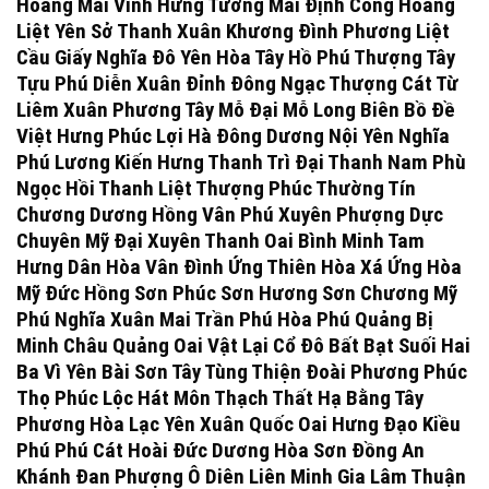
Hoàng Mai Vĩnh Hưng Tương Mai Định Công Hoàng
Liệt Yên Sở Thanh Xuân Khương Đình Phương Liệt
Cầu Giấy Nghĩa Đô Yên Hòa Tây Hồ Phú Thượng Tây
Tựu Phú Diễn Xuân Đỉnh Đông Ngạc Thượng Cát Từ
Liêm Xuân Phương Tây Mỗ Đại Mỗ Long Biên Bồ Đề
Việt Hưng Phúc Lợi Hà Đông Dương Nội Yên Nghĩa
Phú Lương Kiến Hưng Thanh Trì Đại Thanh Nam Phù
Ngọc Hồi Thanh Liệt Thượng Phúc Thường Tín
Chương Dương Hồng Vân Phú Xuyên Phượng Dực
Chuyên Mỹ Đại Xuyên Thanh Oai Bình Minh Tam
Hưng Dân Hòa Vân Đình Ứng Thiên Hòa Xá Ứng Hòa
Mỹ Đức Hồng Sơn Phúc Sơn Hương Sơn Chương Mỹ
Phú Nghĩa Xuân Mai Trần Phú Hòa Phú Quảng Bị
Minh Châu Quảng Oai Vật Lại Cổ Đô Bất Bạt Suối Hai
Ba Vì Yên Bài Sơn Tây Tùng Thiện Đoài Phương Phúc
Thọ Phúc Lộc Hát Môn Thạch Thất Hạ Bằng Tây
Phương Hòa Lạc Yên Xuân Quốc Oai Hưng Đạo Kiều
Phú Phú Cát Hoài Đức Dương Hòa Sơn Đồng An
Khánh Đan Phượng Ô Diên Liên Minh Gia Lâm Thuận