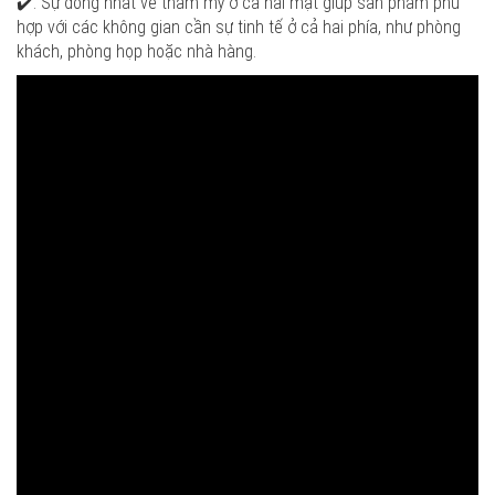
✔️. Sự đồng nhất về thẩm mỹ ở cả hai mặt giúp sản phẩm phù
hợp với các không gian cần sự tinh tế ở cả hai phía, như phòng
khách, phòng họp hoặc nhà hàng.