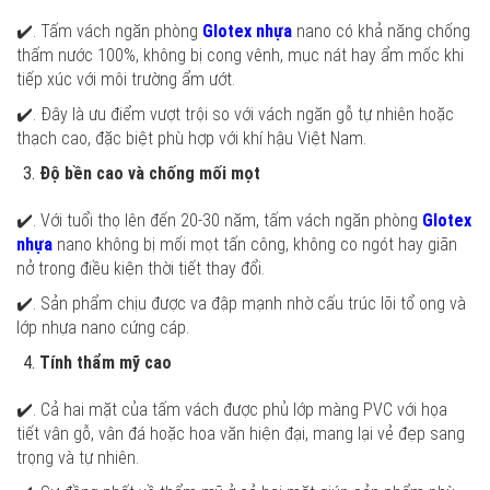
✔️. Tấm vách ngăn phòng
Glotex nhựa
nano có khả năng chống
thấm nước 100%, không bị cong vênh, mục nát hay ẩm mốc khi
tiếp xúc với môi trường ẩm ướt.
✔️. Đây là ưu điểm vượt trội so với vách ngăn gỗ tự nhiên hoặc
thạch cao, đặc biệt phù hợp với khí hậu Việt Nam.
Độ bền cao và chống mối mọt
✔️. Với tuổi thọ lên đến 20-30 năm, tấm vách ngăn phòng
Glotex
nhựa
nano không bị mối mọt tấn công, không co ngót hay giãn
nở trong điều kiện thời tiết thay đổi.
✔️. Sản phẩm chịu được va đập mạnh nhờ cấu trúc lõi tổ ong và
lớp nhựa nano cứng cáp.
Tính thẩm mỹ cao
✔️. Cả hai mặt của tấm vách được phủ lớp màng PVC với họa
tiết vân gỗ, vân đá hoặc hoa văn hiện đại, mang lại vẻ đẹp sang
trọng và tự nhiên.