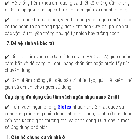
✔️. Hệ thống hèm khóa âm dương và thiết kế không cần khung
xương giúp quá trình lắp đặt trở nên đơn giản và nhanh chóng.
✔️. Theo các nhà cung cấp, việc thi công vách ngăn nhựa nano
có thể hoàn thiện trong ngày, tiết kiệm đến 40% chi phí so với
các vật liệu truyền thống như gỗ tự nhiên hay tường gạch.
Dễ vệ sinh và bảo trì
✔️. Bề mặt tấm vách được phủ lớp màng PVC và UV, giúp chống
bám bẩn và dễ dàng lau chùi bằng khăn ẩm hoặc nước tẩy rửa
chuyên dụng.
✔️. Sản phẩm không yêu cầu bảo trì phức tạp, giúp tiết kiệm thời
gian và chi phí cho người sử dụng.
Ứng dụng đa dạng của tấm vách ngăn nhựa nano 2 mặt
✔️. Tấm vách ngăn phòng
Glotex
nhựa nano 2 mặt được sử
dụng rộng rãi trong nhiều loại hình công trình, từ nhà ở dân dụng
đến các không gian thương mại và công cộng. Dưới đây là một
số ứng dụng phổ biến:
Căn hộ chung cư và nhà ở