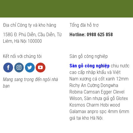
Địa chỉ Công ty và kho hàng
Tổng đài hỗ trợ
158G Đ. Phú Diễn, Cầu Diễn, Từ
Hotline: 0988 625 858
Liêm, Hà Nội 100000
Kết nối với chúng tôi
Sàn gỗ công nghiệp
Sàn gỗ công nghiệp
chịu nước
cao cấp nhập khẩu và Việt
Nam xương cá cốt xanh 12mm
Mang sang trọng đến ngôi nhà
Richy An Cường Dongwha
bạn
Robina Camsan Egger Clevel
Wilson, Sàn nhựa giả gỗ Glotex
Kosmos Charm Hobi wood
Galamax anpro spc 4mm 6mm
giá tại kho Hà Nội.