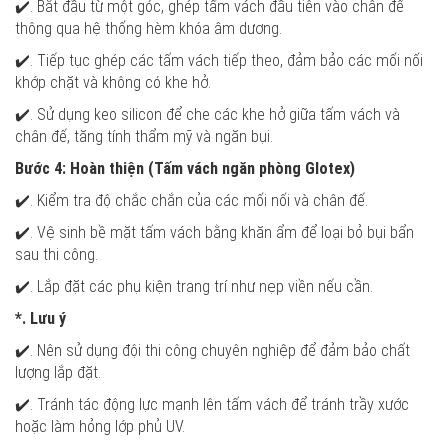
✔️. Bắt đầu từ một góc, ghép tấm vách đầu tiên vào chân đế
thông qua hệ thống hèm khóa âm dương.
✔️. Tiếp tục ghép các tấm vách tiếp theo, đảm bảo các mối nối
khớp chặt và không có khe hở.
✔️. Sử dụng keo silicon để che các khe hở giữa tấm vách và
chân đế, tăng tính thẩm mỹ và ngăn bụi.
Bước 4: Hoàn thiện (Tấm vách ngăn phòng Glotex)
✔️. Kiểm tra độ chắc chắn của các mối nối và chân đế.
✔️. Vệ sinh bề mặt tấm vách bằng khăn ẩm để loại bỏ bụi bẩn
sau thi công.
✔️. Lắp đặt các phụ kiện trang trí như nẹp viền nếu cần.
*. Lưu ý
✔️. Nên sử dụng đội thi công chuyên nghiệp để đảm bảo chất
lượng lắp đặt.
✔️. Tránh tác động lực mạnh lên tấm vách để tránh trầy xước
hoặc làm hỏng lớp phủ UV.