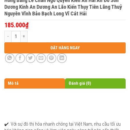
Hồng Bàng Lê Chân Ngô Quyền Kiến An Hải An Đồ Sơn
Dương Kinh An Dương An Lão Kiến Thụy Tiên Lãng Thuỷ
Nguyên Vĩnh Bảo Bạch Long Vĩ Cát Hải
185.000
₫
Tấm vách ngăn phòng Glotex đẹp cách âm bằng nhựa nano 2 hai mặt 
ĐẶT HÀNG NGAY
Mô tả
Đánh giá (0)
✔️. Với sự đô thị hóa nhanh chóng tại Việt Nam, nhu cầu tối ưu