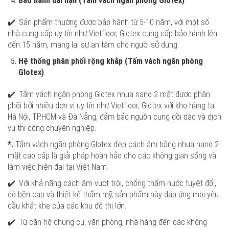
Bảo hành dài hạn (Tấm vách ngăn phòng Glotex)
✔️. Sản phẩm thường được bảo hành từ 5-10 năm, với một số
nhà cung cấp uy tín như Vietfloor, Glotex cung cấp bảo hành lên
đến 15 năm, mang lại sự an tâm cho người sử dụng.
Hệ thống phân phối rộng khắp (Tấm vách ngăn phòng
Glotex)
✔️. Tấm vách ngăn phòng Glotex nhựa nano 2 mặt được phân
phối bởi nhiều đơn vị uy tín như Vietfloor, Glotex với kho hàng tại
Hà Nội, TP.HCM và Đà Nẵng, đảm bảo nguồn cung dồi dào và dịch
vụ thi công chuyên nghiệp.
*.
Tấm vách ngăn phòng Glotex đẹp cách âm bằng nhựa nano 2
mặt cao cấp là giải pháp hoàn hảo cho các không gian sống và
làm việc hiện đại tại Việt Nam.
✔️. Với khả năng cách âm vượt trội, chống thấm nước tuyệt đối,
độ bền cao và thiết kế thẩm mỹ, sản phẩm này đáp ứng mọi yêu
cầu khắt khe của các khu đô thị lớn.
✔️. Từ căn hộ chung cư, văn phòng, nhà hàng đến các không