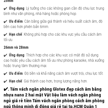
25mm
✔️.
Ứng dụng
: Lý tưởng cho các không gian cần độ chịu lực trung
bình như văn phòng, nhà hàng hoặc phòng họp.
✔️.
Ưu điểm
: Cân bằng giữa giá thành và hiệu suất cách âm, độ
bền cao hơn phiên bản 6mm.
✔️.
Hạn chế
: Không phù hợp cho các khu vực yêu cầu cách âm
tối ưu.
26mm và 28mm
✔️.
Ứng dụng
: Thích hợp cho các khu vực có mật độ sử dụng
cao hoặc yêu cầu cách âm tối ưu như phòng karaoke, nhà xưởng
hoặc trung tâm thương mại.
✔️.
Ưu điểm
: Độ bền và khả năng cách âm vượt trội, chịu lực tốt.
✔️.
Hạn chế
: Giá thành cao hơn, trọng lượng nặng hơn.
✔️. Tấm vách ngăn phòng Glotex đẹp cách âm bằng
nhựa nano 2 hai mặt Vật liệu làm vách ngăn phòng
ngủ giá rẻ tiền Tấm vách ngăn phòng cách âm phòng
ngủ thông minh di động giá rẻ tại tp.HCM Quận 1