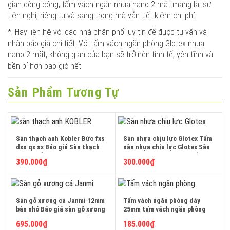
gian công cộng, tấm vách ngăn nhựa nano 2 mặt mang lại sự
tiện nghi, riêng tư và sang trọng mà vẫn tiết kiệm chi phí.
*. Hãy liên hệ với các nhà phân phối uy tín để được tư vấn và
nhận báo giá chi tiết. Với tấm vách ngăn phòng Glotex nhựa
nano 2 mặt, không gian của bạn sẽ trở nên tinh tế, yên tĩnh và
bền bỉ hơn bao giờ hết.
Sản Phẩm Tương Tự
Sàn thạch anh Kobler Đức fxs
Sàn nhựa chịu lực Glotex Tấm
dxs qx sx Báo giá Sàn thạch
sàn nhựa chịu lực Glotex Sàn
anh chuẩn Đức Sàn thạch anh
nhựa chịu lực kosmos Tấm
390.000
₫
300.000
₫
Đức công nghệ twin sapphire
sàn chịu lực Glotex Giá tấm
tinh thể đá muối Himalaya đá
ván sàn nhựa chịu lực trong
thạch anh Lào Cai Yên Bái
nhà chất liệu pvc siêu nhẹ thi
Điện Biên Hoà Bình Lai Châu
công lắp đặt cho gác lửng
Sơn La Hà Giang Cao Bằng
gác xép văn phòng nhà xưởng
Sàn gỗ xương cá Janmi 12mm
Tấm vách ngăn phòng dày
Bắc Kạn Lạng Sơn Tuyên
nhà tạm dày 22mm tốt nhất
bản nhỏ Báo giá sàn gỗ xương
25mm tấm vách ngăn phòng
Quang tpHCM Sài Gòn Bình
báo giá bao nhiêu tiền 1m2 tại
cá Janmi 12mm nhập khẩu
ngủ tấm vách ngăn nhựa giá
695.000
₫
185.000
₫
Dương Thủ Đức Thái Nguyên
Hà Nội Hưng Yên Quảng Ninh
100% Malaysia siêu chịu nước
rẻ Vật liệu làm vách ngăn rẻ