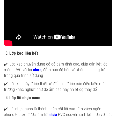
Lớp keo liên kết
✔️. Lớp keo chuyên dụng có độ bám dính cao, giúp gắn kết lớp
màng PVC với lõi
nhựa
, đảm bảo độ bền và không bị bong tróc
trong quá trình sử dụng.
✔️. Lớp keo này được thiết kế để chịu được các điều kiện môi
trường khắc nghiệt như độ ẩm cao hay nhiệt độ thay đổi.
Lớp lõi nhựa nano
✔️. Lõi nhựa nano là thành phần cốt lõi của tấm vách ngăn
phòng Glotex, được làm từ
nhựa
PVC nguyên sinh kết hợp với bột