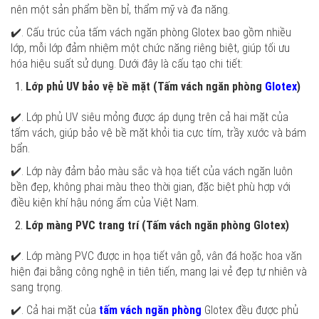
nên một sản phẩm bền bỉ, thẩm mỹ và đa năng.
✔️. Cấu trúc của tấm vách ngăn phòng Glotex bao gồm nhiều
lớp, mỗi lớp đảm nhiệm một chức năng riêng biệt, giúp tối ưu
hóa hiệu suất sử dụng. Dưới đây là cấu tạo chi tiết:
Lớp phủ UV bảo vệ bề mặt (Tấm vách ngăn phòng
Glotex
)
✔️. Lớp phủ UV siêu mỏng được áp dụng trên cả hai mặt của
tấm vách, giúp bảo vệ bề mặt khỏi tia cực tím, trầy xước và bám
bẩn.
✔️. Lớp này đảm bảo màu sắc và họa tiết của vách ngăn luôn
bền đẹp, không phai màu theo thời gian, đặc biệt phù hợp với
điều kiện khí hậu nóng ẩm của Việt Nam.
Lớp màng PVC trang trí (Tấm vách ngăn phòng Glotex)
✔️. Lớp màng PVC được in họa tiết vân gỗ, vân đá hoặc hoa văn
hiện đại bằng công nghệ in tiên tiến, mang lại vẻ đẹp tự nhiên và
sang trọng.
✔️. Cả hai mặt của
tấm vách ngăn phòng
Glotex đều được phủ