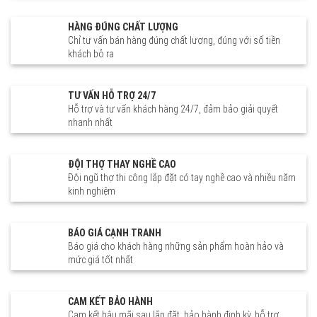
công nghiệp Sửa cửa gỗ tự
Trị Huế Đà Nẵng Quảng Nam
nhiên hiện đại Mẫu cửa nhựa
HÀNG ĐÚNG CHẤT LƯỢNG
composite đẹp các mẫu cửa
Chỉ tư vấn bán hàng đúng chất lượng, đúng với số tiền
gỗ nhựa composite cao cấp
vân gỗ Cửa nhựa composite
khách bỏ ra
có tốt không Cửa nhựa
composite có bền không Giá
cửa nhựa phòng ngủ giá rẻ tại
TƯ VẤN HỖ TRỢ 24/7
Hà Nội Báo giá cửa nhựa
Hỗ trợ và tư vấn khách hàng 24/7, đảm bảo giải quyết
phòng ngủ composite lõi thép
nhanh nhất
vân gỗ chống cháy nhôm kính
cửa cuốn Cửa nhựa PVC báo
giá Cửa nhựa PVC nhà tắm
phòng ngủ nhà vệ sinh Giá cửa
ĐỘI THỢ THAY NGHỀ CAO
nhựa phòng ngủ giá rẻ tại Hà
Đội ngũ thợ thi công lắp đặt có tay nghề cao và nhiều năm
Nội Báo giá cửa nhựa phòng
kinh nghiệm
ngủ composite lõi thép vân gỗ
chống cháy nhôm kính cửa
cuốn Cửa nhựa PVC báo giá
BÁO GIÁ CẠNH TRANH
Cửa nhựa PVC nhà tắm phòng
ngủ nhà vệ sinh cao cấp
Báo giá cho khách hàng những sản phẩm hoàn hảo và
Dewoo Việt Pháp Ecoplast
mức giá tốt nhất
door ABS Hàn Quốc Younglim
Barun Newstar door Bross Đài
Loan Galaxy Eurowindow
CAM KẾT BẢO HÀNH
Xingfa Quindoor Huyndoor
Cam kết hậu mãi sau lắp đặt, bảo hành định kỳ, hỗ trợ