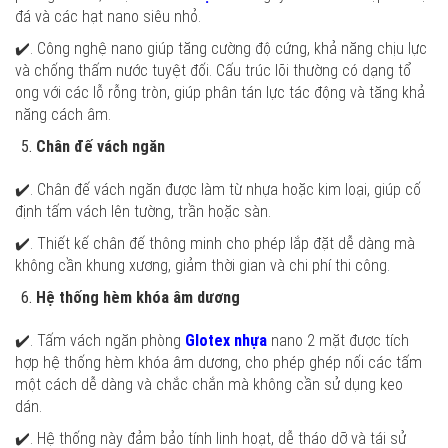
đá và các hạt nano siêu nhỏ.
✔️. Công nghệ nano giúp tăng cường độ cứng, khả năng chịu lực
và chống thấm nước tuyệt đối. Cấu trúc lõi thường có dạng tổ
ong với các lỗ rỗng tròn, giúp phân tán lực tác động và tăng khả
năng cách âm.
Chân đế vách ngăn
✔️. Chân đế vách ngăn được làm từ nhựa hoặc kim loại, giúp cố
định tấm vách lên tường, trần hoặc sàn.
✔️. Thiết kế chân đế thông minh cho phép lắp đặt dễ dàng mà
không cần khung xương, giảm thời gian và chi phí thi công.
Hệ thống hèm khóa âm dương
✔️. Tấm vách ngăn phòng
Glotex nhựa
nano 2 mặt được tích
hợp hệ thống hèm khóa âm dương, cho phép ghép nối các tấm
một cách dễ dàng và chắc chắn mà không cần sử dụng keo
dán.
✔️. Hệ thống này đảm bảo tính linh hoạt, dễ tháo dỡ và tái sử