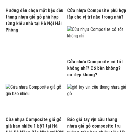
Hướng dẫn chọn mặt bậc cầu
Cửa nhựa Composite phù hợp
thang nhựa giả gỗ phù hợp
lắp cho vị trí nào trong nhà?
từng kiểu nhà tại Hà Nội Hải
Phòng
Cửa nhựa Composite có tốt
không nhỉ? Có bền không?
có đẹp không?
Cửa nhựa Composite giả gỗ
Báo giá tay vịn cầu thang
giá bao nhiêu 1 bộ? tại Hà
nhựa giả gỗ composite trụ