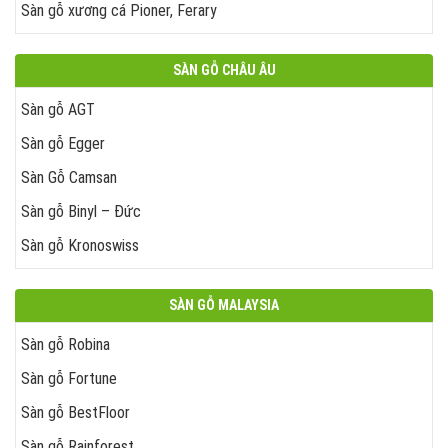
Sàn gỗ xương cá Pioner, Ferary
SÀN GỖ CHÂU ÂU
Sàn gỗ AGT
Sàn gỗ Egger
Sàn Gỗ Camsan
Sàn gỗ Binyl – Đức
Sàn gỗ Kronoswiss
SÀN GỖ MALAYSIA
Sàn gỗ Robina
Sàn gỗ Fortune
Sàn gỗ BestFloor
Sàn gỗ Rainforest