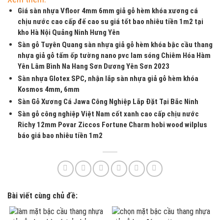
Giá sàn nhựa Vfloor 4mm 6mm giả gỗ hèm khóa xương cá
chịu nước cao cấp đế cao su giá tốt bao nhiêu tiền 1m2 tại
kho Hà Nội Quảng Ninh Hưng Yên
Sàn gỗ Tuyên Quang sàn nhựa giả gỗ hèm khóa bậc cầu thang
nhựa giả gỗ tấm ốp tường nano pvc lam sóng Chiêm Hóa Hàm
Yên Lâm Bình Na Hang Sơn Dương Yên Sơn 2023
Sàn nhựa Glotex SPC, nhận lắp sàn nhựa giả gỗ hèm khóa
Kosmos 4mm, 6mm
Sàn Gỗ Xương Cá Jawa Công Nghiệp Lắp Đặt Tại Bắc Ninh
Sàn gỗ công nghiệp Việt Nam cốt xanh cao cấp chịu nước
Richy 12mm Povar Ziccos Fortune Charm hobi wood wilplus
báo giá bao nhiêu tiền 1m2
Bài viết cùng chủ đề: