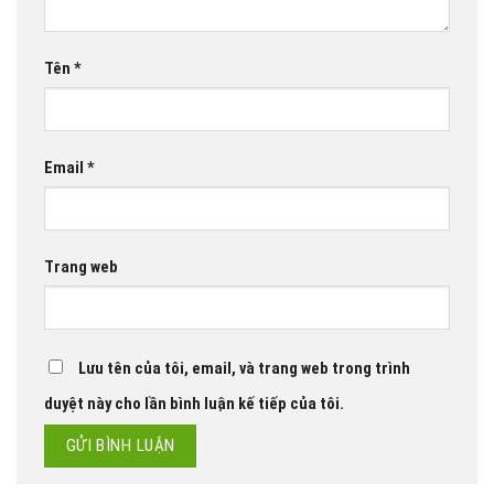
Tên
*
Email
*
Trang web
Lưu tên của tôi, email, và trang web trong trình
duyệt này cho lần bình luận kế tiếp của tôi.