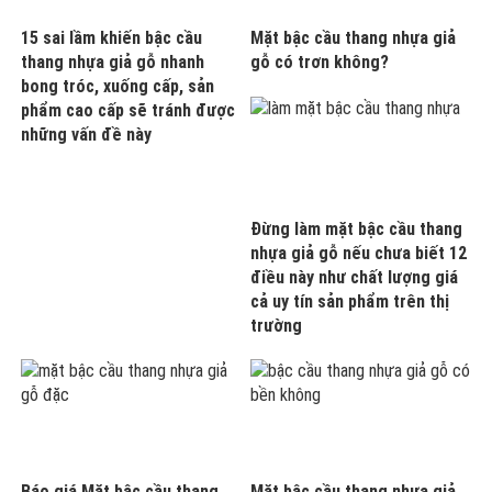
15 sai lầm khiến bậc cầu
Mặt bậc cầu thang nhựa giả
thang nhựa giả gỗ nhanh
gỗ có trơn không?
bong tróc, xuống cấp, sản
phẩm cao cấp sẽ tránh được
những vấn đề này
Đừng làm mặt bậc cầu thang
nhựa giả gỗ nếu chưa biết 12
điều này như chất lượng giá
cả uy tín sản phẩm trên thị
trường
Báo giá Mặt bậc cầu thang
Mặt bậc cầu thang nhựa giả