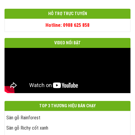
HỖ TRỢ TRỰC TUYẾN
Hotline: 0988 625 858
VIDEO NỔI BẬT
TOP 3 THƯƠNG HIỆU BÁN CHẠY
Sàn gỗ Rainforest
Sàn gỗ Richy cốt xanh