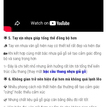
🌟
5. Tay vịn nhựa giúp tổng thể đồng bộ hơn
🪵 Tay vịn nhựa vân gỗ hiện nay có thiết kế rất đẹp và hiện đại
🏡 Khi kết hợp cùng mặt bậc nhựa giả gỗ sẽ tạo cảm giác đồng
bộ và sang trọng hơn
✨ Đây là chi tiết nhỏ nhưng ảnh hưởng rất lớn tới tổng thể kiến
trúc cầu thang (thay mặt
bậc cầu thang nhựa giả gỗ
)
🌟
6. Không gian trở nên hiện đại hơn mà không quá lạnh lẽo
💎 Nhiều phong cách nội thất hiện đại thường dễ tạo cảm giác
“cứng” hoặc thiếu cảm xúc
🌿 Nhưng chất liệu giả gỗ giúp cân bằng điều đó rất tốt