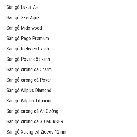
Sàn gỗ Luxus A+
Sàn gỗ Savi Aqua
Sàn gỗ Mido wood
Sàn gỗ Pago Premium
Sàn gỗ Richy cốt xanh
Sàn gỗ Povar cốt xanh
Sàn gỗ xương cá Charm
Sàn gỗ xương cá Povar
Sàn gỗ Wilplus Diamond
Sàn gỗ Wilplus Titanium
Sàn gỗ xương cá An Cường
Sàn gỗ xương cá 3D MORSER
Sàn gỗ Xương cá Ziccos 12mm