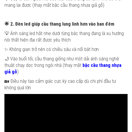
mang lại được (thay mặt bậc cầu thang nhựa giả gỗ)
🌟
2. Đèn led giúp cầu thang lung linh hơn vào ban đêm
💡 Ánh sáng led hắt nhẹ dưới từng bậc thang đang là xu hướng
nội thất hiện đại rất được yêu thích
✨ Không gian trở nên có chiều sâu và nổi bật hơn
🌙 Vào buổi tối, cầu thang giống như một dải ánh sáng nghệ
thuật chạy dọc trong ngôi nhà (thay mặt
bậc cầu thang nhựa
giả gỗ
)
🏡 Điều này tạo cảm giác cực kỳ cao cấp dù chi phí đầu tư
không quá lớn