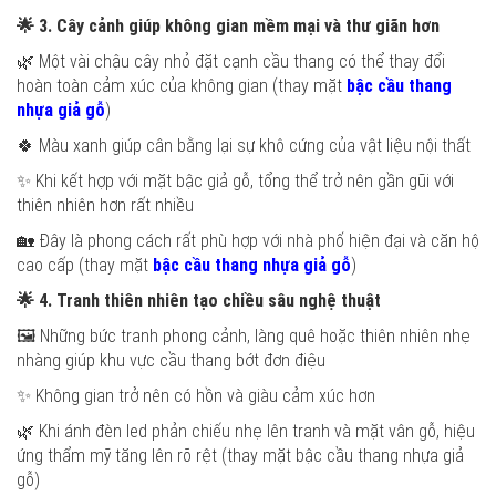
🌟
3. Cây cảnh giúp không gian mềm mại và thư giãn hơn
🌿 Một vài chậu cây nhỏ đặt cạnh cầu thang có thể thay đổi
hoàn toàn cảm xúc của không gian (thay mặt
bậc cầu thang
nhựa giả gỗ
)
🍀 Màu xanh giúp cân bằng lại sự khô cứng của vật liệu nội thất
✨ Khi kết hợp với mặt bậc giả gỗ, tổng thể trở nên gần gũi với
thiên nhiên hơn rất nhiều
🏡 Đây là phong cách rất phù hợp với nhà phố hiện đại và căn hộ
cao cấp (thay mặt
bậc cầu thang nhựa giả gỗ
)
🌟
4. Tranh thiên nhiên tạo chiều sâu nghệ thuật
🖼️ Những bức tranh phong cảnh, làng quê hoặc thiên nhiên nhẹ
nhàng giúp khu vực cầu thang bớt đơn điệu
✨ Không gian trở nên có hồn và giàu cảm xúc hơn
🌿 Khi ánh đèn led phản chiếu nhẹ lên tranh và mặt vân gỗ, hiệu
ứng thẩm mỹ tăng lên rõ rệt (thay mặt bậc cầu thang nhựa giả
gỗ)