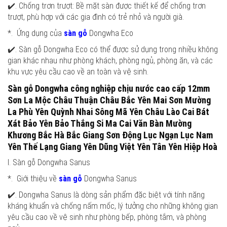
✔️. Chống trơn trượt: Bề mặt sàn được thiết kế để chống trơn
trượt, phù hợp với các gia đình có trẻ nhỏ và người già.
*. Ứng dụng của
sàn gỗ
Dongwha Eco
✔️. Sàn gỗ Dongwha Eco có thể được sử dụng trong nhiều không
gian khác nhau như phòng khách, phòng ngủ, phòng ăn, và các
khu vực yêu cầu cao về an toàn và vệ sinh.
Sàn gỗ Dongwha công nghiệp chịu nước cao cấp 12mm
Sơn La Mộc Châu Thuận Châu Bắc Yên Mai Sơn Mường
La Phù Yên Quỳnh Nhai Sông Mã Yên Châu Lào Cai Bát
Xát Bảo Yên Bảo Thắng Si Ma Cai Văn Bàn Mường
Khương Bắc Hà Bắc Giang Sơn Động Lục Ngạn Lục Nam
Yên Thế Lạng Giang Yên Dũng Việt Yên Tân Yên Hiệp Hoà
I. Sàn gỗ Dongwha Sanus
*. Giới thiệu về
sàn gỗ
Dongwha Sanus
✔️. Dongwha Sanus là dòng sản phẩm đặc biệt với tính năng
kháng khuẩn và chống nấm mốc, lý tưởng cho những không gian
yêu cầu cao về vệ sinh như phòng bếp, phòng tắm, và phòng