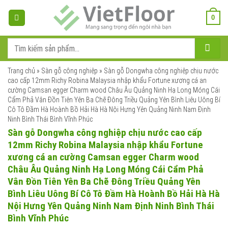
Bỏ
qua
0
nội
dung
Tìm
kiếm:
Trang chủ
»
Sàn gỗ công nghiệp
»
Sàn gỗ Dongwha công nghiệp chịu nước
cao cấp 12mm Richy Robina Malaysia nhập khẩu Fortune xương cá an
cường Camsan egger Charm wood Châu Âu Quảng Ninh Hạ Long Móng Cái
Cẩm Phả Vân Đồn Tiên Yên Ba Chẽ Đông Triều Quảng Yên Bình Liêu Uông Bí
Cô Tô Đầm Hà Hoành Bồ Hải Hà Hà Nội Hưng Yên Quảng Ninh Nam Định
Ninh Bình Thái Bình Vĩnh Phúc
Sàn gỗ Dongwha công nghiệp chịu nước cao cấp
12mm Richy Robina Malaysia nhập khẩu Fortune
xương cá an cường Camsan egger Charm wood
Châu Âu Quảng Ninh Hạ Long Móng Cái Cẩm Phả
Vân Đồn Tiên Yên Ba Chẽ Đông Triều Quảng Yên
Bình Liêu Uông Bí Cô Tô Đầm Hà Hoành Bồ Hải Hà Hà
Nội Hưng Yên Quảng Ninh Nam Định Ninh Bình Thái
Bình Vĩnh Phúc