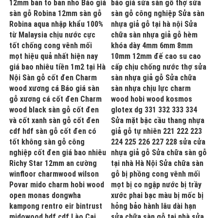
12mm bản to bản nhỏ Báo giá
báo giá sửa sàn gỗ thợ sửa
sàn gỗ Robina 12mm sàn gỗ
sàn gỗ công nghiệp Sửa sàn
Robina aqua nhập khẩu 100%
nhựa giả gỗ tại hà nội Sửa
từ Malaysia chịu nước cực
chữa sàn nhựa giả gỗ hèm
tốt chống cong vênh mối
khóa dày 4mm 6mm 8mm
mọt hiệu quả nhất hiện nay
10mm 12mm đế cao su cao
giá bao nhiêu tiền 1m2 tại Hà
cấp chịu chống nước thợ sửa
Nội Sàn gỗ cốt đen Charm
sàn nhựa giả gỗ Sửa chữa
wood xương cá Báo giá sàn
sàn nhựa chịu lực charm
gỗ xương cá cốt đen Charm
wood hobi wood kosmos
wood black sàn gỗ cốt đen
glotex dg 331 332 333 334
và cốt xanh sàn gỗ cốt đen
Sửa mặt bậc cầu thang nhựa
cdf hdf sàn gỗ cốt đen có
giả gỗ tự nhiên 221 222 223
tốt không sàn gỗ công
224 225 226 227 228 sửa cửa
nghiệp cốt đen giá bao nhiêu
nhựa giả gỗ Sửa chữa sàn gỗ
Richy Star 12mm an cường
tại nhà Hà Nội Sửa chữa sàn
winfloor charmwood wilson
gỗ bị phồng cong vênh mối
Povar mido charm hobi wood
mọt bị co ngập nước bị trầy
open monas dongwha
xước phai bạc màu bị mốc bị
kampong rentro eir bintrust
hỏng bảo hành lâu dài hạn
midowood hdf cdf Lào Cai
sửa chữa sàn gỗ tại nhà sửa