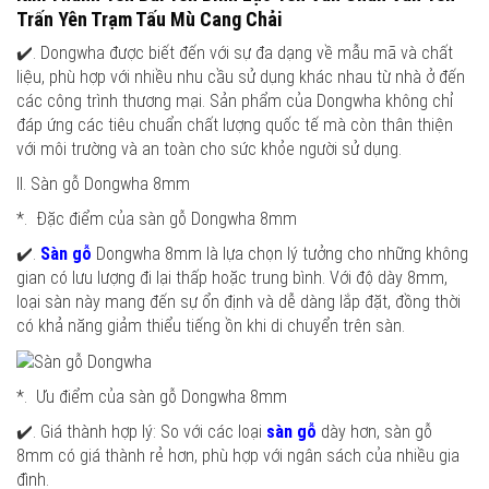
Trấn Yên Trạm Tấu Mù Cang Chải
✔️. Dongwha được biết đến với sự đa dạng về mẫu mã và chất
liệu, phù hợp với nhiều nhu cầu sử dụng khác nhau từ nhà ở đến
các công trình thương mại. Sản phẩm của Dongwha không chỉ
đáp ứng các tiêu chuẩn chất lượng quốc tế mà còn thân thiện
với môi trường và an toàn cho sức khỏe người sử dụng.
II. Sàn gỗ Dongwha 8mm
*. Đặc điểm của sàn gỗ Dongwha 8mm
✔️.
Sàn gỗ
Dongwha 8mm là lựa chọn lý tưởng cho những không
gian có lưu lượng đi lại thấp hoặc trung bình. Với độ dày 8mm,
loại sàn này mang đến sự ổn định và dễ dàng lắp đặt, đồng thời
có khả năng giảm thiểu tiếng ồn khi di chuyển trên sàn.
*. Ưu điểm của sàn gỗ Dongwha 8mm
✔️. Giá thành hợp lý: So với các loại
sàn gỗ
dày hơn, sàn gỗ
8mm có giá thành rẻ hơn, phù hợp với ngân sách của nhiều gia
đình.