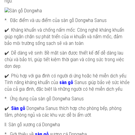
ngủ.
*. Đặc điểm và ưu điểm của sàn gỗ Dongwha Sanus
✔️. Kháng khuẩn và chống nấm mốc: Công nghệ kháng khuẩn
giúp ngăn chặn sự phát triển của vi khuẩn và nấm mốc, đảm
bảo môi trường sống sạch sẽ và an toàn.
✔️. Dễ dàng vệ sinh: Bề mặt sàn được thiết kế để dễ dàng lau
chùi và bảo trì, giúp tiết kiệm thời gian và công sức trong việc
dọn dẹp.
✔️. Phù hợp với gia đình có người dị ứng hoặc hệ miễn dịch yếu:
Tính năng kháng khuẩn của
sàn gỗ
Sanus giúp bảo vệ sức khỏe
của cả gia đình, đặc biệt là những người có hệ miễn dịch yếu.
*. Ứng dụng của sàn gỗ Dongwha Sanus
✔️.
Sàn gỗ
Dongwha Sanus thích hợp cho phòng bếp, phòng
tắm, phòng ngủ và các khu vực dễ bị ẩm ướt.
II. Sàn gỗ xương cá Dongwha
*. Giới thiệu về
sàn gỗ
xương cá Dongwha