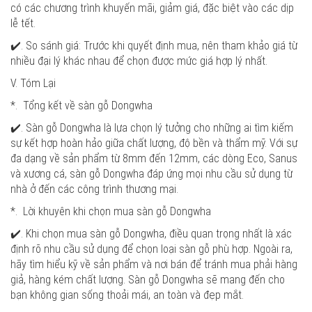
có các chương trình khuyến mãi, giảm giá, đặc biệt vào các dịp
lễ tết.
✔️. So sánh giá: Trước khi quyết định mua, nên tham khảo giá từ
nhiều đại lý khác nhau để chọn được mức giá hợp lý nhất.
V. Tóm Lại
*. Tổng kết về sàn gỗ Dongwha
✔️. Sàn gỗ Dongwha là lựa chọn lý tưởng cho những ai tìm kiếm
sự kết hợp hoàn hảo giữa chất lượng, độ bền và thẩm mỹ. Với sự
đa dạng về sản phẩm từ 8mm đến 12mm, các dòng Eco, Sanus
và xương cá, sàn gỗ Dongwha đáp ứng mọi nhu cầu sử dụng từ
nhà ở đến các công trình thương mại.
*. Lời khuyên khi chọn mua sàn gỗ Dongwha
✔️. Khi chọn mua sàn gỗ Dongwha, điều quan trọng nhất là xác
định rõ nhu cầu sử dụng để chọn loại sàn gỗ phù hợp. Ngoài ra,
hãy tìm hiểu kỹ về sản phẩm và nơi bán để tránh mua phải hàng
giả, hàng kém chất lượng. Sàn gỗ Dongwha sẽ mang đến cho
bạn không gian sống thoải mái, an toàn và đẹp mắt.