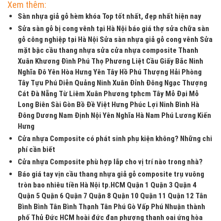
Xem thêm:
Sàn nhựa giả gỗ hèm khóa Top tốt nhất, đẹp nhất hiện nay
Sửa sàn gỗ bị cong vênh tại Hà Nội báo giá thợ sửa chữa sàn
gỗ công nghiệp tại Hà Nội Sửa sàn nhựa giả gỗ cong vênh Sửa
mặt bậc cầu thang nhựa sửa cửa nhựa composite Thanh
Xuân Khương Đình Phú Thọ Phương Liệt Cầu Giấy Bắc Ninh
Nghĩa Đô Yên Hòa Hưng Yên Tây Hồ Phú Thượng Hải Phòng
Tây Tựu Phú Diễn Quảng Ninh Xuân Đỉnh Đông Ngạc Thượng
Cát Đà Nẵng Từ Liêm Xuân Phương tphcm Tây Mỗ Đại Mỗ
Long Biên Sài Gòn Bồ Đề Việt Hưng Phúc Lợi Ninh Bình Hà
Đông Dương Nam Định Nội Yên Nghĩa Hà Nam Phú Lương Kiến
Hưng
Cửa nhựa Composite có phát sinh phụ kiện không? Những chi
phí cần biết
Cửa nhựa Composite phù hợp lắp cho vị trí nào trong nhà?
Báo giá tay vịn cầu thang nhựa giả gỗ composite trụ vuông
tròn bao nhiêu tiền Hà Nội tp.HCM Quận 1 Quận 3 Quận 4
Quận 5 Quận 6 Quận 7 Quận 8 Quận 10 Quận 11 Quận 12 Tân
Bình Bình Tân Bình Thạnh Tân Phú Gò Vấp Phú Nhuận thành
phố Thủ Đức HCM hoài đức đan phượng thanh oai ứng hòa