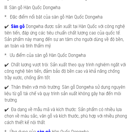
III. Sàn gỗ Hàn Quốc Dongwha
*. Đặc điểm nổi bật của sàn gỗ Hàn Quốc Dongwha
✔️.
Sàn gỗ
Dongwha được sản xuất tại Hàn Quốc với công nghệ
tiên tiến, đáp ứng các tiêu chuẩn chất lượng cao của quốc tế.
Sản phẩm này mang đến sự an tâm cho người dùng về độ bền,
an toàn và tính thẩm mỹ.
*. Ưu điểm của sàn gỗ Hàn Quốc Dongwha
✔️. Chất lượng vượt trội: Sản xuất theo quy trình nghiêm ngặt với
công nghệ tiên tiến, đảm bảo độ bền cao và khả năng chống
trầy xước, chống ẩm tốt.
✔️. Thân thiện với môi trường: Sàn gỗ Dongwha sử dụng nguyên
liệu từ gỗ tái chế và quy trình sản xuất không gây hại đến môi
trường.
✔️. Đa dạng về mẫu mã và kích thước: Sản phẩm có nhiều lựa
chọn về màu sắc, vân gỗ và kích thước, phù hợp với nhiều phong
cách thiết kế nội thất.
*. Ứng dụng của
sàn gỗ
Hàn Quốc Dongwha