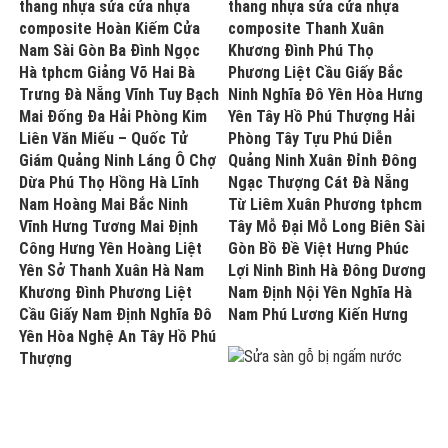
thang nhựa sửa cửa nhựa
thang nhựa sửa cửa nhựa
composite Hoàn Kiếm Cửa
composite Thanh Xuân
Nam Sài Gòn Ba Đình Ngọc
Khương Đình Phú Thọ
Hà tphcm Giảng Võ Hai Bà
Phương Liệt Cầu Giấy Bắc
Trưng Đà Nẵng Vĩnh Tuy Bạch
Ninh Nghĩa Đô Yên Hòa Hưng
Mai Đống Đa Hải Phòng Kim
Yên Tây Hồ Phú Thượng Hải
Liên Văn Miếu – Quốc Tử
Phòng Tây Tựu Phú Diễn
Giám Quảng Ninh Láng Ô Chợ
Quảng Ninh Xuân Đỉnh Đông
Dừa Phú Thọ Hồng Hà Lĩnh
Ngạc Thượng Cát Đà Nẵng
Nam Hoàng Mai Bắc Ninh
Từ Liêm Xuân Phương tphcm
Vĩnh Hưng Tương Mai Định
Tây Mỗ Đại Mỗ Long Biên Sài
Công Hưng Yên Hoàng Liệt
Gòn Bồ Đề Việt Hưng Phúc
Yên Sở Thanh Xuân Hà Nam
Lợi Ninh Bình Hà Đông Dương
Khương Đình Phương Liệt
Nam Định Nội Yên Nghĩa Hà
Cầu Giấy Nam Định Nghĩa Đô
Nam Phú Lương Kiến Hưng
Yên Hòa Nghệ An Tây Hồ Phú
Thượng