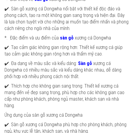
✔️. Sàn gỗ xương cá Dongwha nổi bật với thiết kế độc đáo và
phong cách, tạo ra một không gian sang trọng và hiện đại. Đây
là lựa chọn tuyệt vời cho những ai muốn tạo điểm nhấn và phong
cách riêng cho ngôi nhà của mình.
*. Đặc điểm và ưu điểm của
sàn gỗ
xương cá Dongwha
✔️. Tạo cảm giác không gian rộng hơn: Thiết kế xương cá giúp
tạo cảm giác không gian rộng hơn và thẩm mỹ cao.
✔️. Đa dạng về màu sắc và kiểu dáng:
Sàn gỗ
xương cá
Dongwha có nhiều màu sắc và kiểu dáng khác nhau, dễ dàng
phối hợp với nhiều phong cách nội thất.
✔️. Thích hợp cho không gian sang trọng: Thiết kế xương cá
mang đến vẻ đẹp sang trọng, phù hợp cho các không gian cao
cấp như phòng khách, phòng ngủ master, khách sạn và nhà
hàng.
Ứng dụng của sàn gỗ xương cá Dongwha
✔️. Sàn gỗ xương cá Dongwha phù hợp cho phòng khách, phòng
ngủ, khu vực lễ tân, khách sạn, và nhà hàng.