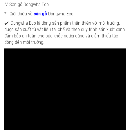
IV. Sàn gỗ Dongwha Eco
*. Giới thiệu về
sàn gỗ
Dongwha Eco
✔️. Dongwha Eco là dòng sản phẩm thân thiện với môi trường,
được sản xuất từ vật liệu tái chế và theo quy trình sản xuất xanh,
đảm bảo an toàn cho sức khỏe người dùng và giảm thiểu tác
động đến môi trường.