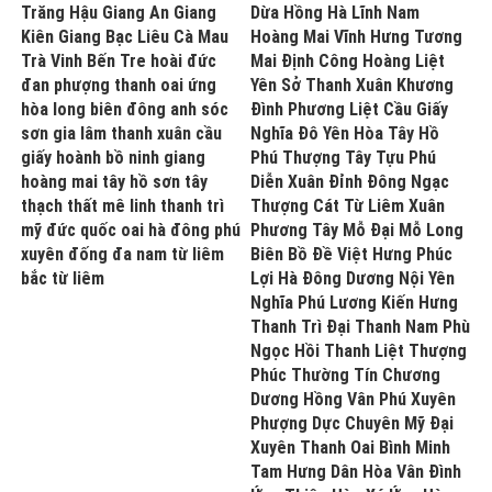
Trăng Hậu Giang An Giang
Dừa Hồng Hà Lĩnh Nam
Kiên Giang Bạc Liêu Cà Mau
Hoàng Mai Vĩnh Hưng Tương
Trà Vinh Bến Tre hoài đức
Mai Định Công Hoàng Liệt
đan phượng thanh oai ứng
Yên Sở Thanh Xuân Khương
hòa long biên đông anh sóc
Đình Phương Liệt Cầu Giấy
sơn gia lâm thanh xuân cầu
Nghĩa Đô Yên Hòa Tây Hồ
giấy hoành bồ ninh giang
Phú Thượng Tây Tựu Phú
hoàng mai tây hồ sơn tây
Diễn Xuân Đỉnh Đông Ngạc
thạch thất mê linh thanh trì
Thượng Cát Từ Liêm Xuân
mỹ đức quốc oai hà đông phú
Phương Tây Mỗ Đại Mỗ Long
xuyên đống đa nam từ liêm
Biên Bồ Đề Việt Hưng Phúc
bắc từ liêm
Lợi Hà Đông Dương Nội Yên
Nghĩa Phú Lương Kiến Hưng
Thanh Trì Đại Thanh Nam Phù
Ngọc Hồi Thanh Liệt Thượng
Phúc Thường Tín Chương
Dương Hồng Vân Phú Xuyên
Phượng Dực Chuyên Mỹ Đại
Xuyên Thanh Oai Bình Minh
Tam Hưng Dân Hòa Vân Đình