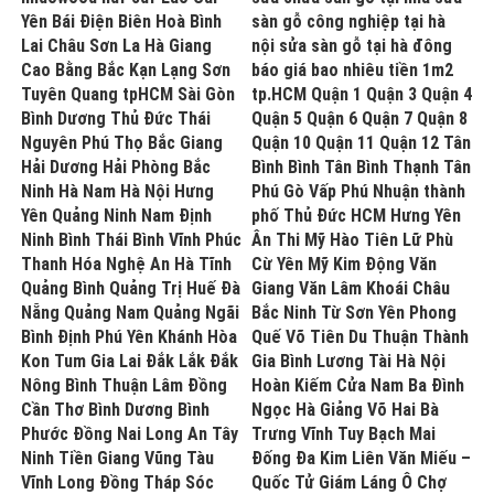
Yên Bái Điện Biên Hoà Bình
sàn gỗ công nghiệp tại hà
Lai Châu Sơn La Hà Giang
nội sửa sàn gỗ tại hà đông
Cao Bằng Bắc Kạn Lạng Sơn
báo giá bao nhiêu tiền 1m2
Tuyên Quang tpHCM Sài Gòn
tp.HCM Quận 1 Quận 3 Quận 4
Bình Dương Thủ Đức Thái
Quận 5 Quận 6 Quận 7 Quận 8
Nguyên Phú Thọ Bắc Giang
Quận 10 Quận 11 Quận 12 Tân
Hải Dương Hải Phòng Bắc
Bình Bình Tân Bình Thạnh Tân
Ninh Hà Nam Hà Nội Hưng
Phú Gò Vấp Phú Nhuận thành
Yên Quảng Ninh Nam Định
phố Thủ Đức HCM Hưng Yên
Ninh Bình Thái Bình Vĩnh Phúc
Ân Thi Mỹ Hào Tiên Lữ Phù
Thanh Hóa Nghệ An Hà Tĩnh
Cừ Yên Mỹ Kim Động Văn
Quảng Bình Quảng Trị Huế Đà
Giang Văn Lâm Khoái Châu
Nẵng Quảng Nam Quảng Ngãi
Bắc Ninh Từ Sơn Yên Phong
Bình Định Phú Yên Khánh Hòa
Quế Võ Tiên Du Thuận Thành
Kon Tum Gia Lai Đắk Lắk Đắk
Gia Bình Lương Tài Hà Nội
Nông Bình Thuận Lâm Đồng
Hoàn Kiếm Cửa Nam Ba Đình
Cần Thơ Bình Dương Bình
Ngọc Hà Giảng Võ Hai Bà
Phước Đồng Nai Long An Tây
Trưng Vĩnh Tuy Bạch Mai
Ninh Tiền Giang Vũng Tàu
Đống Đa Kim Liên Văn Miếu –
Vĩnh Long Đồng Tháp Sóc
Quốc Tử Giám Láng Ô Chợ