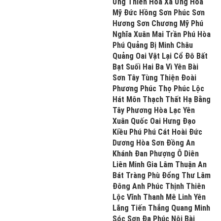
Ứng Thiên Hòa Xá Ứng Hòa
Mỹ Đức Hồng Sơn Phúc Sơn
Hương Sơn Chương Mỹ Phú
Nghĩa Xuân Mai Trần Phú Hòa
Phú Quảng Bị Minh Châu
Quảng Oai Vật Lại Cổ Đô Bất
Bạt Suối Hai Ba Vì Yên Bài
Sơn Tây Tùng Thiện Đoài
Phương Phúc Thọ Phúc Lộc
Hát Môn Thạch Thất Hạ Bằng
Tây Phương Hòa Lạc Yên
Xuân Quốc Oai Hưng Đạo
Kiều Phú Phú Cát Hoài Đức
Dương Hòa Sơn Đồng An
Khánh Đan Phượng Ô Diên
Liên Minh Gia Lâm Thuận An
Bát Tràng Phù Đổng Thư Lâm
Đông Anh Phúc Thịnh Thiên
Lộc Vĩnh Thanh Mê Linh Yên
Lãng Tiến Thắng Quang Minh
Sóc Sơn Đa Phúc Nội Bài