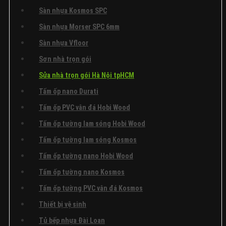
Sàn nhựa Kosmos SPC
Sàn nhựa Morser SPC 6mm
Sàn nhựa Vfloor
Sơn nhà trọn gói
Sửa nhà trọn gói Hà Nội tpHCM
Tấm ốp nano Durati
Tấm ốp PVC vân đá Hobi Wood
Tấm ốp tường lam sóng Hobi Wood
Tấm ốp tường lam sóng Kosmos
Tấm ốp tường nano Hobi Wood
Tấm ốp tường nano Kosmos
Tấm ốp tường PVC vân đá Kosmos
Thiết bị vệ sinh
Tủ bếp nhựa Đài Loan