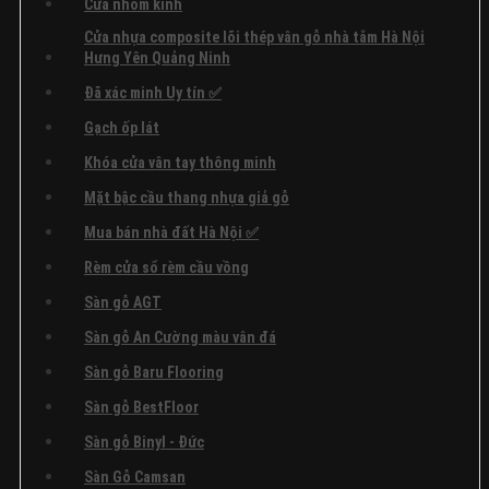
Cửa nhôm kính
Cửa nhựa composite lõi thép vân gỗ nhà tắm Hà Nội
Hưng Yên Quảng Ninh
Đã xác minh Uy tín ✅
Gạch ốp lát
Khóa cửa vân tay thông minh
Mặt bậc cầu thang nhựa giả gỗ
Mua bán nhà đất Hà Nội ✅
Rèm cửa sổ rèm cầu vồng
Sàn gỗ AGT
Sàn gỗ An Cường màu vân đá
Sàn gỗ Baru Flooring
Sàn gỗ BestFloor
Sàn gỗ Binyl - Đức
Sàn Gỗ Camsan