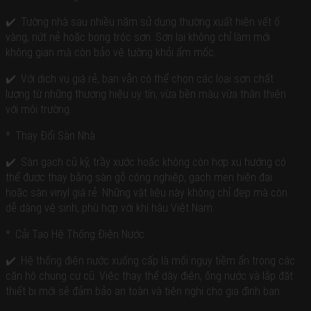
✔️. Tường nhà sau nhiều năm sử dụng thường xuất hiện vết ố
vàng, nứt nẻ hoặc bong tróc sơn. Sơn lại không chỉ làm mới
không gian mà còn bảo vệ tường khỏi ẩm mốc.
✔️. Với dịch vụ giá rẻ, bạn vẫn có thể chọn các loại sơn chất
lượng từ những thương hiệu uy tín, vừa bền màu vừa thân thiện
với môi trường.
*. Thay Đổi Sàn Nhà
✔️. Sàn gạch cũ kỹ, trầy xước hoặc không còn hợp xu hướng có
thể được thay bằng sàn gỗ công nghiệp, gạch men hiện đại
hoặc sàn vinyl giá rẻ. Những vật liệu này không chỉ đẹp mà còn
dễ dàng vệ sinh, phù hợp với khí hậu Việt Nam.
*. Cải Tạo Hệ Thống Điện Nước
✔️. Hệ thống điện nước xuống cấp là mối nguy tiềm ẩn trong các
căn hộ chung cư cũ. Việc thay thế dây điện, ống nước và lắp đặt
thiết bị mới sẽ đảm bảo an toàn và tiện nghi cho gia đình bạn.