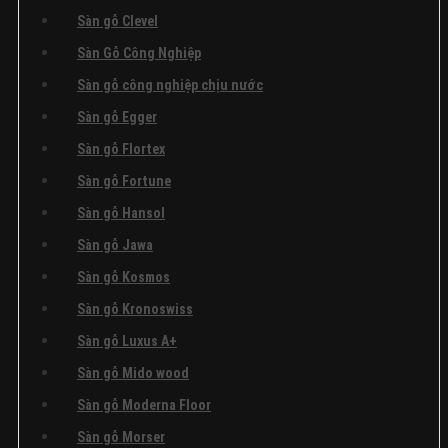
Sàn gỗ Clevel
Sàn Gỗ Công Nghiệp
Sàn gỗ công nghiệp chịu nước
Sàn gỗ Egger
Sàn gỗ Flortex
Sàn gỗ Fortune
Sàn gỗ Hansol
Sàn gỗ Jawa
Sàn gỗ Kosmos
Sàn gỗ Kronoswiss
Sàn gỗ Luxus A+
Sàn gỗ Mido wood
Sàn gỗ Moderna Floor
Sàn gỗ Morser