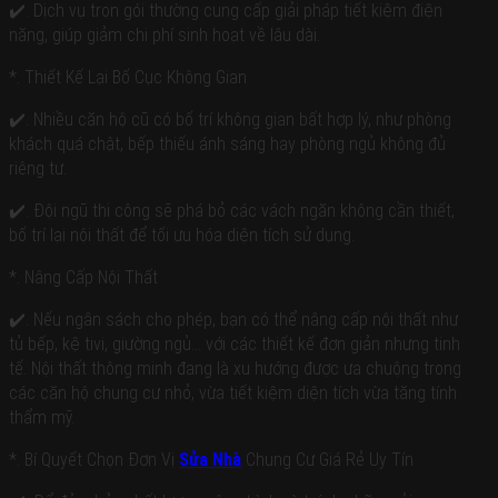
✔️. Dịch vụ trọn gói thường cung cấp giải pháp tiết kiệm điện
năng, giúp giảm chi phí sinh hoạt về lâu dài.
*. Thiết Kế Lại Bố Cục Không Gian
✔️. Nhiều căn hộ cũ có bố trí không gian bất hợp lý, như phòng
khách quá chật, bếp thiếu ánh sáng hay phòng ngủ không đủ
riêng tư.
✔️. Đội ngũ thi công sẽ phá bỏ các vách ngăn không cần thiết,
bố trí lại nội thất để tối ưu hóa diện tích sử dụng.
*. Nâng Cấp Nội Thất
✔️. Nếu ngân sách cho phép, bạn có thể nâng cấp nội thất như
tủ bếp, kệ tivi, giường ngủ… với các thiết kế đơn giản nhưng tinh
tế. Nội thất thông minh đang là xu hướng được ưa chuộng trong
các căn hộ chung cư nhỏ, vừa tiết kiệm diện tích vừa tăng tính
thẩm mỹ.
*. Bí Quyết Chọn Đơn Vị
Sửa Nhà
Chung Cư Giá Rẻ Uy Tín