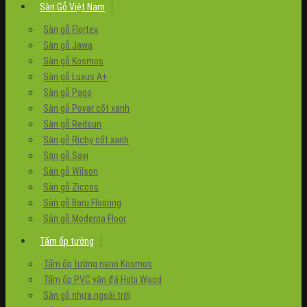
Sàn Gỗ Việt Nam
Sàn gỗ Flortex
Sàn gỗ Jawa
Sàn gỗ Kosmos
Sàn gỗ Luxus A+
Sàn gỗ Pago
Sàn gỗ Povar cốt xanh
Sàn gỗ Redsun
Sàn gỗ Richy cốt xanh
Sàn gỗ Savi
Sàn gỗ Wilson
Sàn gỗ Ziccos
Sàn gỗ Baru Flooring
Sàn gỗ Moderna Floor
Tấm ốp tường
Tấm ốp tường nano Kosmos
Tấm ốp PVC vân đá Hobi Wood
Sàn gỗ nhựa ngoài trời