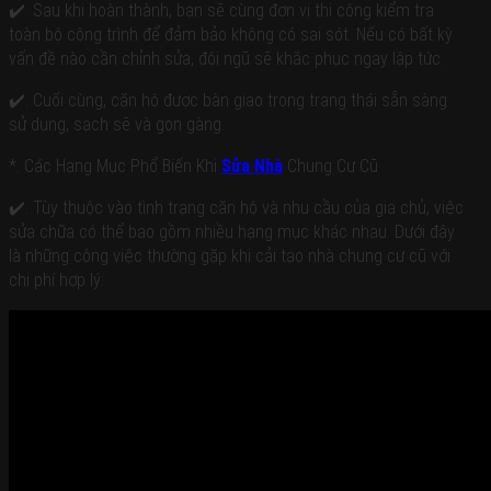
✔️. Sau khi hoàn thành, bạn sẽ cùng đơn vị thi công kiểm tra
toàn bộ công trình để đảm bảo không có sai sót. Nếu có bất kỳ
vấn đề nào cần chỉnh sửa, đội ngũ sẽ khắc phục ngay lập tức.
✔️. Cuối cùng, căn hộ được bàn giao trong trạng thái sẵn sàng
sử dụng, sạch sẽ và gọn gàng.
*. Các Hạng Mục Phổ Biến Khi
Sửa Nhà
Chung Cư Cũ
✔️. Tùy thuộc vào tình trạng căn hộ và nhu cầu của gia chủ, việc
sửa chữa có thể bao gồm nhiều hạng mục khác nhau. Dưới đây
là những công việc thường gặp khi cải tạo nhà chung cư cũ với
chi phí hợp lý: