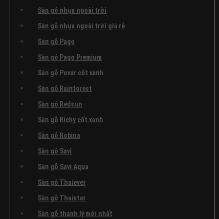
Sàn gỗ nhựa ngoài trời
Sàn gỗ nhựa ngoài trời giá rẻ
Sàn gỗ Pago
Sàn gỗ Pago Premium
Sàn gỗ Povar cốt xanh
Sàn gỗ Rainforest
Sàn gỗ Redsun
Sàn gỗ Richy cốt xanh
Sàn gỗ Robina
Sàn gỗ Savi
Sàn gỗ Savi Aqua
Sàn gỗ Thaiever
Sàn gỗ Thaistar
Sàn gỗ thanh lý mới nhất