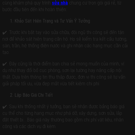
5
cùng khám phá quy trình
sửa nhà
chung cư trọn gói giá rẻ, từ
Quận
bước đầu tiên đến khi hoàn thiện:
6
Quận
Khảo Sát Hiện Trạng và Tư Vấn Ý Tưởng
7
✔️. Trước khi bắt tay vào sửa chữa, đội ngũ thi công sẽ đến tận
Quận
nơi để khảo sát hiện trạng căn hộ. Họ sẽ kiểm tra kết cấu tường,
8
sàn, trần, hệ thống điện nước và ghi nhận các hạng mục cần cải
Quận
tạo.
10
Quận
✔️. Đây cũng là thời điểm bạn chia sẻ mong muốn của mình, ví
11
dụ như thay đổi bố cục phòng, sơn lại tường hay nâng cấp nội
Quận
thất. Dựa trên thông tin thu thập được, đơn vị thi công sẽ tư vấn
12
giải pháp tối ưu, vừa đẹp mắt vừa tiết kiệm chi phí.
Tân
Bình
Lập Báo Giá Chi Tiết
Bình
✔️. Sau khi thống nhất ý tưởng, bạn sẽ nhận được bảng báo giá
Tân
cụ thể cho từng hạng mục như phá dỡ, xây dựng, sơn sửa, lắp
Bình
đặt thiết bị… Báo giá này thường bao gồm chi phí vật liệu, nhân
Thạnh
công và các dịch vụ đi kèm.
Tân
Phú