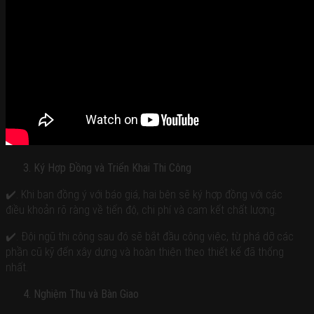
Ký Hợp Đồng và Triển Khai Thi Công
✔️. Khi bạn đồng ý với báo giá, hai bên sẽ ký hợp đồng với các
điều khoản rõ ràng về tiến độ, chi phí và cam kết chất lượng.
✔️. Đội ngũ thi công sau đó sẽ bắt đầu công việc, từ phá dỡ các
phần cũ kỹ đến xây dựng và hoàn thiện theo thiết kế đã thống
nhất.
Nghiệm Thu và Bàn Giao