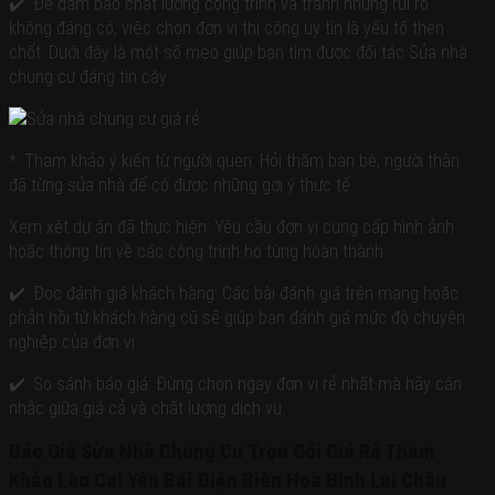
✔️. Để đảm bảo chất lượng công trình và tránh những rủi ro
không đáng có, việc chọn đơn vị thi công uy tín là yếu tố then
chốt. Dưới đây là một số mẹo giúp bạn tìm được đối tác Sửa nhà
chung cư đáng tin cậy:
*. Tham khảo ý kiến từ người quen: Hỏi thăm bạn bè, người thân
đã từng sửa nhà để có được những gợi ý thực tế.
Xem xét dự án đã thực hiện: Yêu cầu đơn vị cung cấp hình ảnh
hoặc thông tin về các công trình họ từng hoàn thành.
✔️. Đọc đánh giá khách hàng: Các bài đánh giá trên mạng hoặc
phản hồi từ khách hàng cũ sẽ giúp bạn đánh giá mức độ chuyên
nghiệp của đơn vị.
✔️. So sánh báo giá: Đừng chọn ngay đơn vị rẻ nhất mà hãy cân
nhắc giữa giá cả và chất lượng dịch vụ.
Báo Giá Sửa Nhà Chung Cư Trọn Gói Giá Rẻ Tham
Khảo Lào Cai Yên Bái Điện Biên Hoà Bình Lai Châu