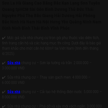
Sơn La Hà Giang Cao Bằng Bắc Kạn Lạng Sơn Tuyên
Quang tpHCM Sài Gòn Bình Dương Thủ Đức Thái
Nguyên Phú Thọ Bắc Giang Hải Dương Hải Phòng
Bắc Ninh Hà Nam Hà Nội Hưng Yên Quảng Ninh Nam
Định Ninh Bình Thái Bình Vĩnh Phúc
✔️. Mức giá sửa nhà chung cư trọn gói phụ thuộc vào diện tích,
tình trạng căn hộ và các hạng mục thi công. Dưới đây là báo giá
tham khảo cho một căn hộ 60m² tại Việt Nam (tính đến tháng
4/2025):
✔️.
Sửa nhà
chung cư – Sơn lại tường và trần: 2.000.000 –
3.000.000 VNĐ
✔️. Sửa nhà chung cư – Thay sàn gạch men: 4.000.000 –
6.000.000 VNĐ
✔️.
Sửa nhà
chung cư – Cải tạo hệ thống điện nước: 5.000.000 –
8.000.000 VNĐ
✔️. Sửa nhà chung cư – Phá dỡ và xây mới vách ngăn: 3.000.000