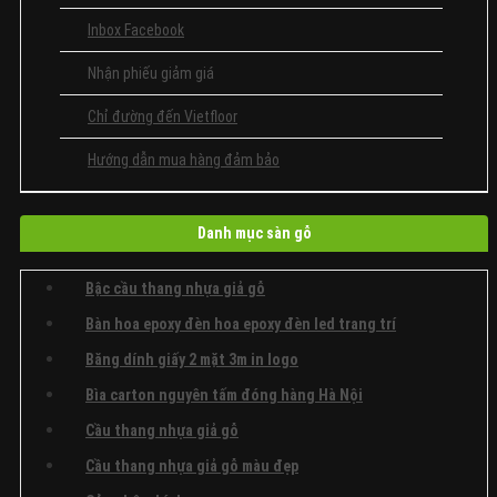
Inbox Facebook
Nhận phiếu giảm giá
Chỉ đường đến Vietfloor
Hướng dẫn mua hàng đảm bảo
Danh mục sàn gỗ
Bậc cầu thang nhựa giả gỗ
Bàn hoa epoxy đèn hoa epoxy đèn led trang trí
Băng dính giấy 2 mặt 3m in logo
Bìa carton nguyên tấm đóng hàng Hà Nội
Cầu thang nhựa giả gỗ
Cầu thang nhựa giả gỗ màu đẹp