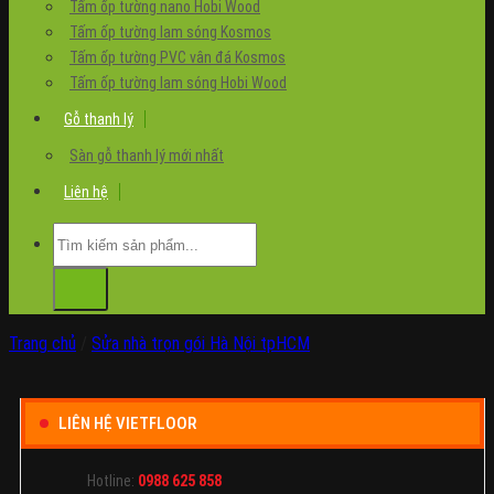
Tấm ốp tường nano Hobi Wood
Tấm ốp tường lam sóng Kosmos
Tấm ốp tường PVC vân đá Kosmos
Tấm ốp tường lam sóng Hobi Wood
Gỗ thanh lý
Sàn gỗ thanh lý mới nhất
Liên hệ
Tìm
kiếm:
Trang chủ
/
Sửa nhà trọn gói Hà Nội tpHCM
LIÊN HỆ VIETFLOOR
Hotline:
0988 625 858