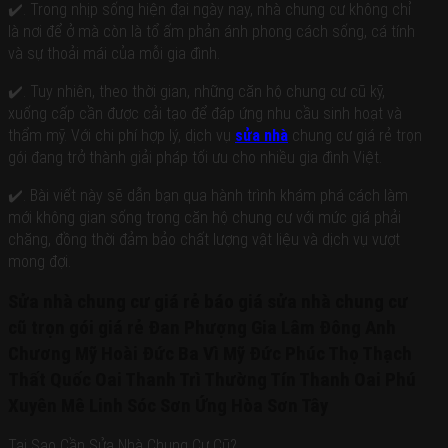
Yên
Mỹ
báo
✔️. Trong nhịp sống hiện đại ngày nay, nhà chung cư không chỉ
Bồ
Ba
Xuân
Yên
Lê
Đức
Đề
Đà
giá
Hà
Phong
là nơi để ở mà còn là tổ ấm phản ánh phong cách sống, cá tính
Chân
Ninh
Việt
Nẵng
Nam
Quế
Ngô
sửa
và sự thoải mái của mỗi gia đình.
Bình
Hưng
Hạ
Khương
Võ
Quyền
Thái
nhà
Phúc
Hòa
Đình
Hải
Hoàng
Bình
Lợi
Cẩm
✔️. Tuy nhiên, theo thời gian, những căn hộ chung cư cũ kỹ,
Phương
Phòng
chung
Mai
Tây
Ninh
Khê
Liệt
Tiên
xuống cấp cần được cải tạo để đáp ứng nhu cầu sinh hoạt và
Kiến
cư
Hồ
Bình
Yên
Cầu
Du
An
Vĩnh
thẩm mỹ. Với chi phí hợp lý, dịch vụ
sửa nhà
chung cư giá rẻ trọn
Hà
Lập
cũ
Giấy
Thuận
Hải
Phúc
Đông
Bắc
gói đang trở thành giải pháp tối ưu cho nhiều gia đình Việt.
Nam
Thành
trọn
An
Dương
Ninh
Định
Đà
Thanh
gói
Nam
Thanh
Nghĩa
Nẵng
Xuân
✔️. Bài viết này sẽ dẫn bạn qua hành trình khám phá cách làm
Định
Sơn
giá
Đô
Gia
Đồ
mới không gian sống trong căn hộ chung cư với mức giá phải
Nội
Phù
Yên
Bình
Sơn
rẻ
Yên
Ninh
Hòa
Tphcm
chăng, đồng thời đảm bảo chất lượng vật liệu và dịch vụ vượt
Dương
Sửa
Nghĩa
Hưng
Nghệ
Lương
Kinh
mong đợi.
Hà
Yên
An
Tài
nhà
Long
Nam
Lâm
Tây
Phú
Biên
trọn
Phú
Thao
Sửa nhà chung cư giá rẻ báo giá sửa nhà chung cư
Hồ
Thọ
An
Lương
Tam
gói
Phú
Dương
cũ trọn gói giá rẻ Đan Phượng Gia Lâm Đông Anh
Kiến
Nông
Thượng
Báo
An
Hưng
Ninh
Chương Mỹ Hoài Đức Ba Vì Mỹ Đức Phúc Thọ Thạch
Lão
giá
Bình
Gia
Thất Quốc Oai Thanh Trì Thường Tín Thanh Oai Phú
Thanh
sửa
Lâm
Thủy
Kiến
nhà
Xuyên Mê Linh Sóc Sơn Ứng Hòa Sơn Tây
Tân
Thụy
trọn
Sơn
Tiên
Tại Sao Cần Sửa Nhà Chung Cư Cũ?
gói