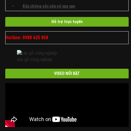
Xốp chống sốc xốp nổ eps xps
Hỗ trợ trực tuyến
Hotline: 0988 625 858
sàn gỗ công nghiệp
VIDEO NỔI BẬT