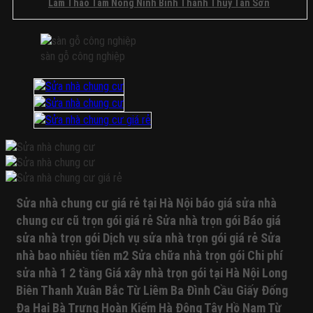
Sàn
Vênh
Lâm Thao Tam Nông Ninh Bình Thanh Thủy Tân Sơn
Nhựa
Đình
Nhựa
Nhựa
Sửa
Sửa
Không
Ngọc
Thợ
Thợ
Mặt
Cửa
Có
Hà
Sửa
Sửa
Bậc
Nhựa
Bình
Tphcm
Sàn
Sàn
Cầu
Composite
Luận
Giảng
Nhà
sàn gỗ công nghiệp
Nhà
Thang
Thanh
Ở
Võ
Thợ
Thợ
Nhựa
Xuân
Sàn
Hai
Sửa
Sửa
Sửa
Khương
Nhựa
Bà
Sàn
Sàn
Cửa
Đình
Giả
Trưng
Gỗ
Gỗ
Nhựa
Phú
Gỗ
Đà
Tại
Tại
Composite
Thọ
Hèm
Nẵng
Hà
Hà
Tuyên
Phương
Khóa
Vĩnh
Nội
Nội
Quang
Liệt
Glotex
Tuy
Báo
Báo
Hạ
Cầu
4mm
Bạch
Giá
Giá
Long
Giấy
6mm
Mai
Dịch
Dịch
TpHCM
Bắc
Báo
Đống
Vụ
Vụ
Gia
Ninh
Giá
Đa
Sửa
Sửa
Lâm
Nghĩa
Bao
Hải
Chữa
Chữa
Sửa nhà chung cư giá rẻ tại Hà Nội báo giá sửa nhà
Sài
Đô
Nhiêu
Phòng
Sửa
Sửa
Gòn
Yên
1m2
chung cư cũ trọn gói giá rẻ Sửa nhà trọn gói Báo giá
Kim
Sàn
Sàn
Bình
Hòa
Sàn
Liên
Nhựa
Nhựa
sửa nhà trọn gói Dịch vụ sửa nhà trọn gói giá rẻ Sửa
Dương
Hưng
Nhựa
Văn
Giả
Giả
Thủ
Yên
Giả
nhà bao nhiêu tiền m2 Sửa chữa nhà trọn gói Chi phí
Miếu
Gỗ
Gỗ
Đức
Tây
Gỗ
–
Hèm
Hèm
Long
sửa nhà 1 2 tầng Giá xây nhà trọn gói tại Hà Nội Long
Hồ
Hèm
Quốc
Khóa
Khóa
Biên
Phú
Khóa
Tử
Giá
Biên Thanh Xuân Bắc Từ Liêm Ba Đình Cầu Giấy Đống
Giá
Thái
Thượng
Charm
Giám
Rẻ
Rẻ
Nguyên
Đa Hai Bà Trưng Hoàn Kiếm Hà Đông Tây Hồ Nam Từ
Hải
Wood
Quảng
4mm