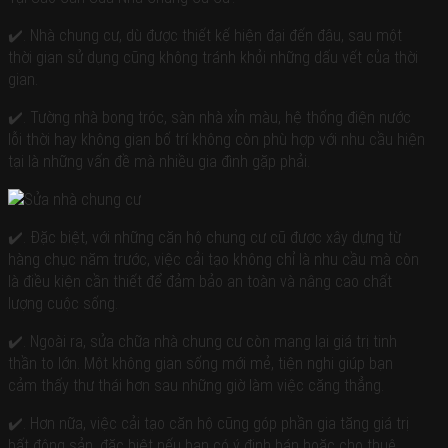
Lãng
Hoài
Dịch
Đức
✔️. Nhà chung cư, dù được thiết kế hiện đại đến đâu, sau một
vụ
Thuỷ
thời gian sử dụng cũng không tránh khỏi những dấu vết của thời
sửa
Nguyên
gian.
Vĩnh
nhà
Bảo
trọn
Từ
✔️. Tường nhà bong tróc, sàn nhà xỉn màu, hệ thống điện nước
Liêm
gói
lỗi thời hay không gian bố trí không còn phù hợp với nhu cầu hiện
Bạch
giá
tại là những vấn đề mà nhiều gia đình gặp phải.
Long
rẻ
Vĩ
Tây
Sửa
Hồ
nhà
Cát
✔️. Đặc biệt, với những căn hộ chung cư cũ được xây dựng từ
bao
Hải
hàng chục năm trước, việc cải tạo không chỉ là nhu cầu mà còn
nhiêu
là điều kiện cần thiết để đảm bảo an toàn và nâng cao chất
tiền
lượng cuộc sống.
m2
Sửa
✔️. Ngoài ra, sửa chữa nhà chung cư còn mang lại giá trị tinh
chữa
thần to lớn. Một không gian sống mới mẻ, tiện nghi giúp bạn
nhà
cảm thấy thư thái hơn sau những giờ làm việc căng thẳng.
trọn
gói
✔️. Hơn nữa, việc cải tạo căn hộ cũng góp phần gia tăng giá trị
Chi
bất động sản, đặc biệt nếu bạn có ý định bán hoặc cho thuê