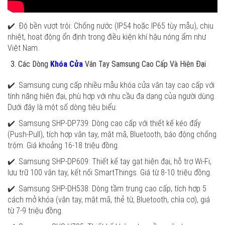
✔️. Độ bền vượt trội: Chống nước (IP54 hoặc IP65 tùy mẫu), chịu
nhiệt, hoạt động ổn định trong điều kiện khí hậu nóng ẩm như
Việt Nam.
Các Dòng
Khóa Cửa
Vân Tay Samsung Cao Cấp Và Hiện Đại
✔️. Samsung cung cấp nhiều mẫu khóa cửa vân tay cao cấp với
tính năng hiện đại, phù hợp với nhu cầu đa dạng của người dùng.
Dưới đây là một số dòng tiêu biểu:
✔️. Samsung SHP-DP739: Dòng cao cấp với thiết kế kéo đẩy
(Push-Pull), tích hợp vân tay, mật mã, Bluetooth, báo động chống
trộm. Giá khoảng 16-18 triệu đồng.
✔️. Samsung SHP-DP609: Thiết kế tay gạt hiện đại, hỗ trợ Wi-Fi,
lưu trữ 100 vân tay, kết nối SmartThings. Giá từ 8-10 triệu đồng.
✔️. Samsung SHP-DH538: Dòng tầm trung cao cấp, tích hợp 5
cách mở khóa (vân tay, mật mã, thẻ từ, Bluetooth, chìa cơ), giá
từ 7-9 triệu đồng.