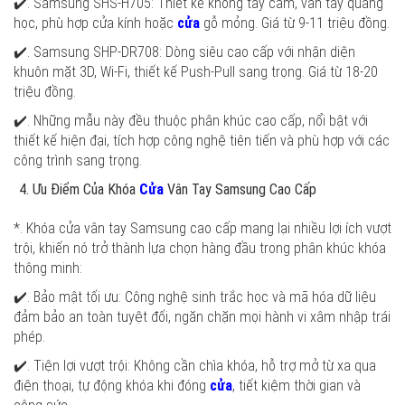
✔️. Samsung SHS-H705: Thiết kế không tay cầm, vân tay quang
học, phù hợp cửa kính hoặc
cửa
gỗ mỏng. Giá từ 9-11 triệu đồng.
✔️. Samsung SHP-DR708: Dòng siêu cao cấp với nhận diện
khuôn mặt 3D, Wi-Fi, thiết kế Push-Pull sang trọng. Giá từ 18-20
triệu đồng.
✔️. Những mẫu này đều thuộc phân khúc cao cấp, nổi bật với
thiết kế hiện đại, tích hợp công nghệ tiên tiến và phù hợp với các
công trình sang trọng.
Ưu Điểm Của Khóa
Cửa
Vân Tay Samsung Cao Cấp
*. Khóa cửa vân tay Samsung cao cấp mang lại nhiều lợi ích vượt
trội, khiến nó trở thành lựa chọn hàng đầu trong phân khúc khóa
thông minh:
✔️. Bảo mật tối ưu: Công nghệ sinh trắc học và mã hóa dữ liệu
đảm bảo an toàn tuyệt đối, ngăn chặn mọi hành vi xâm nhập trái
phép.
✔️. Tiện lợi vượt trội: Không cần chìa khóa, hỗ trợ mở từ xa qua
điện thoại, tự động khóa khi đóng
cửa
, tiết kiệm thời gian và