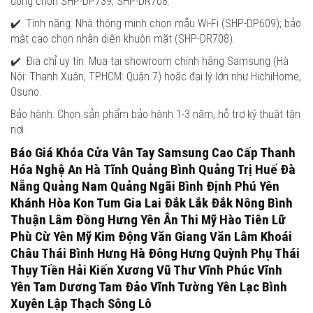
đồng chọn SHP-DP739, SHP-DR708.
✔️. Tính năng: Nhà thông minh chọn mẫu Wi-Fi (SHP-DP609); bảo
mật cao chọn nhận diện khuôn mặt (SHP-DR708).
✔️. Địa chỉ uy tín: Mua tại showroom chính hãng Samsung (Hà
Nội: Thanh Xuân, TP.HCM: Quận 7) hoặc đại lý lớn như HichiHome,
Osuno.
Bảo hành: Chọn sản phẩm bảo hành 1-3 năm, hỗ trợ kỹ thuật tận
nơi.
Báo Giá Khóa Cửa Vân Tay Samsung Cao Cấp Thanh
Hóa Nghệ An Hà Tĩnh Quảng Bình Quảng Trị Huế Đà
Nẵng Quảng Nam Quảng Ngãi Bình Định Phú Yên
Khánh Hòa Kon Tum Gia Lai Đắk Lắk Đắk Nông Bình
Thuận Lâm Đồng Hưng Yên Ân Thi Mỹ Hào Tiên Lữ
Phù Cừ Yên Mỹ Kim Động Văn Giang Văn Lâm Khoái
Châu Thái Bình Hưng Hà Đông Hưng Quỳnh Phụ Thái
Thụy Tiền Hải Kiến Xương Vũ Thư Vĩnh Phúc Vĩnh
Yên Tam Dương Tam Đảo Vĩnh Tường Yên Lạc Bình
Xuyên Lập Thạch Sông Lô