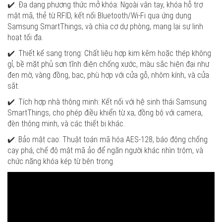
✔️. Đa dạng phương thức mở khóa: Ngoài vân tay, khóa hỗ trợ
mật mã, thẻ từ RFID, kết nối Bluetooth/Wi-Fi qua ứng dụng
Samsung SmartThings, và chìa cơ dự phòng, mang lại sự linh
hoạt tối đa.
✔️. Thiết kế sang trọng: Chất liệu hợp kim kẽm hoặc thép không
gỉ, bề mặt phủ sơn tĩnh điện chống xước, màu sắc hiện đại như
đen mờ, vàng đồng, bạc, phù hợp với cửa gỗ, nhôm kính, và cửa
sắt.
✔️. Tích hợp nhà thông minh: Kết nối với hệ sinh thái Samsung
SmartThings, cho phép điều khiển từ xa, đồng bộ với camera,
đèn thông minh, và các thiết bị khác.
✔️. Bảo mật cao: Thuật toán mã hóa AES-128, báo động chống
cạy phá, chế độ mật mã ảo để ngăn người khác nhìn trộm, và
chức năng khóa kép từ bên trong.