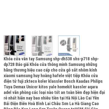
Khóa cửa vân tay Samsung shp-dh538 shs-p718 shp-
dp728 Báo giá Khóa cửa thông minh Samsung những
hãng thương hiệu cao cấp cho cửa gỗ sắt nhôm kính
xiaomi samsung huy hoàng hafele việt tiệp Khóa cửa
điện tử fuji zkteco koler klassler Bosch Kaadas Philips
Tuya Demax Unicor kitos yale homekit kassler aqara
adel văn phòng các loại nào tốt an toàn bền đẹp hiện đại
rẻ nhất hiện nay bao nhiêu tiền tại Hà Nội Lào Cai Yên
Bái Điện Biên Hoà Bình Lai Châu Sơn La Hà Giang Cao