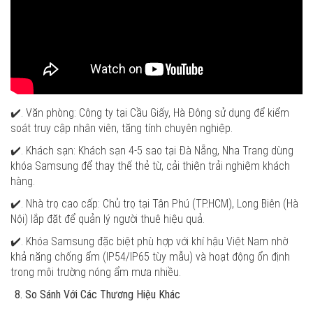
✔️. Văn phòng: Công ty tại Cầu Giấy, Hà Đông sử dụng để kiểm
soát truy cập nhân viên, tăng tính chuyên nghiệp.
✔️. Khách sạn: Khách sạn 4-5 sao tại Đà Nẵng, Nha Trang dùng
khóa Samsung để thay thế thẻ từ, cải thiện trải nghiệm khách
hàng.
✔️. Nhà trọ cao cấp: Chủ trọ tại Tân Phú (TP.HCM), Long Biên (Hà
Nội) lắp đặt để quản lý người thuê hiệu quả.
✔️. Khóa Samsung đặc biệt phù hợp với khí hậu Việt Nam nhờ
khả năng chống ẩm (IP54/IP65 tùy mẫu) và hoạt động ổn định
trong môi trường nóng ẩm mưa nhiều.
So Sánh Với Các Thương Hiệu Khác