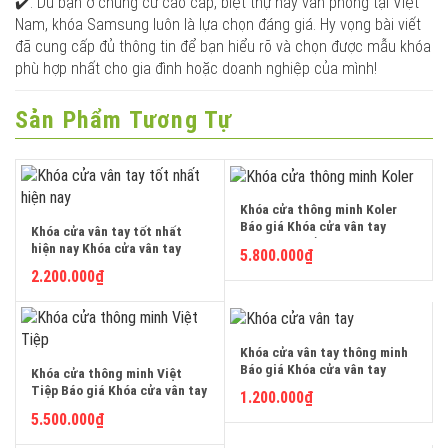
✔️. Dù bạn ở chung cư cao cấp, biệt thự hay văn phòng tại Việt
Nam, khóa Samsung luôn là lựa chọn đáng giá. Hy vọng bài viết
đã cung cấp đủ thông tin để bạn hiểu rõ và chọn được mẫu khóa
phù hợp nhất cho gia đình hoặc doanh nghiệp của mình!
Sản Phẩm Tương Tự
Khóa cửa thông minh Koler
Báo giá Khóa cửa vân tay
Khóa cửa vân tay tốt nhất
Koler 9850 của nước nào
hiện nay Khóa cửa vân tay
5.800.000
₫
những hãng thương hiệu cao
thông minh Báo giá những
2.200.000
₫
cấp cho cửa gỗ sắt nhôm kính
hãng thương hiệu cao cấp gỗ
xiaomi samsung huy hoàng
nhôm kính xiaomi samsung
hafele việt tiệp Khóa cửa điện
huy hoàng hafele việt tiệp
tử fuji zkteco koler klassler
Khóa cửa điện tử fuji zkteco
Bosch Kaadas Philips Tuya
koler klassler Bosch Kaadas
Khóa cửa vân tay thông minh
Demax Unicor kitos yale
Philips Tuya Demax Unicor
Báo giá Khóa cửa vân tay
Khóa cửa thông minh Việt
homekit aqara adel văn phòng
kitos yale homekit kassler
thông minh cao cấp gỗ nhôm
Tiệp Báo giá Khóa cửa vân tay
các loại nào tốt an toàn bền
1.200.000
₫
aqara adel văn phòng các loại
kính Top 15 xiaomi samsung
Việt Tiệp những hãng thương
đẹp hiện đại rẻ nhất hiện nay
nào tốt an toàn nhất hiện nay
5.500.000
₫
huy hoàng hafele việt tiệp
hiệu cao cấp cho cửa gỗ sắt
bao nhiêu tiền tại Hà Nội Hải
bao nhiêu tiền tại Hà Nội Long
Khóa cửa điện tử fuji zkteco
nhôm kính xiaomi samsung
Phòng Hồng Bàng Lê Chân