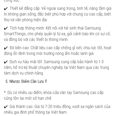
công sức.
✔️. Thiết kế đẳng cấp: Vẻ ngoài sang trọng, tinh tế, nâng tầm giá
trị không gian sống, đặc biệt phù hợp với chung cư cao cấp, biệt
thự và văn phòng hiện đại.
✔️. Tích hợp thông minh: Kết nối với hệ sinh thái Samsung
SmartThings, cho phép quản lý từ xa, gửi cảnh báo khi có sự cố,
và đồng bộ với các thiết bị thông minh.
✔️. Độ bền cao: Chất liệu cao cấp chống gỉ sét, chịu lực tốt, hoạt
động ổn định trong môi trường nóng ẩm hoặc lạnh giá.
✔️. Dịch vụ hậu mãi tốt: Samsung cung cấp bảo hành từ 1-3
năm, hỗ trợ kỹ thuật chuyên nghiệp tại Việt Nam qua các trung
tâm dịch vụ chính hãng.
Nhược Điểm Cần Lưu Ý
*. Dù có nhiều ưu điểm, khóa cửa vân tay Samsung cao cấp
cũng tồn tại một số hạn chế:
✔️. Giá thành cao: Giá từ 7-20 triệu đồng, vượt xa ngân sách của
nhiều gia đình phổ thông tại Việt Nam.