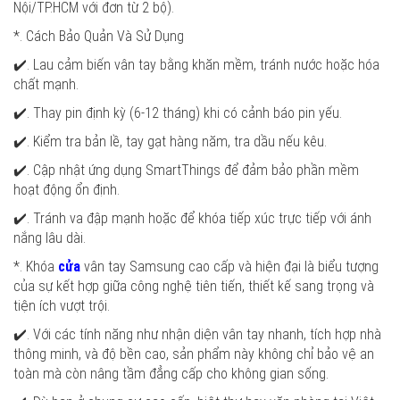
Nội/TP.HCM với đơn từ 2 bộ).
*. Cách Bảo Quản Và Sử Dụng
✔️. Lau cảm biến vân tay bằng khăn mềm, tránh nước hoặc hóa
chất mạnh.
✔️. Thay pin định kỳ (6-12 tháng) khi có cảnh báo pin yếu.
✔️. Kiểm tra bản lề, tay gạt hàng năm, tra dầu nếu kêu.
✔️. Cập nhật ứng dụng SmartThings để đảm bảo phần mềm
hoạt động ổn định.
✔️. Tránh va đập mạnh hoặc để khóa tiếp xúc trực tiếp với ánh
nắng lâu dài.
*. Khóa
cửa
vân tay Samsung cao cấp và hiện đại là biểu tượng
của sự kết hợp giữa công nghệ tiên tiến, thiết kế sang trọng và
tiện ích vượt trội.
✔️. Với các tính năng như nhận diện vân tay nhanh, tích hợp nhà
thông minh, và độ bền cao, sản phẩm này không chỉ bảo vệ an
toàn mà còn nâng tầm đẳng cấp cho không gian sống.