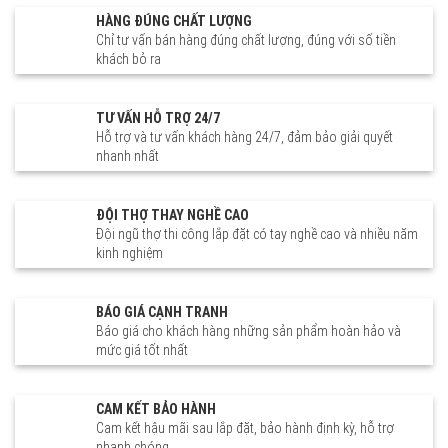
Quan Cần Thơ Bình Dương
Thọ Bắc Giang Hải Dương Hải
Trực Ninh Vụ Bản Xuân
HÀNG ĐÚNG CHẤT LƯỢNG
Bình Phước Đồng Nai Long An
Phòng Bắc Ninh Hà Nam Hưng
Trường Ý Yên Tuyên Quang
Chỉ tư vấn bán hàng đúng chất lượng, đúng với số tiền
Tây Ninh Tiền Giang Vũng Tàu
Yên Quảng Ninh Nam Định
Chiêm Hóa Hàm Yên Lâm Bình
Vĩnh Long Hải Châu Cẩm Lệ
khách bỏ ra
Ninh Bình Thái Bình Vĩnh Phúc
Na Hang Sơn Dương Yên Sơn
Thanh Khê Liên Chiểu Ngũ
Hải Châu Cẩm Lệ Thanh Khê
Phú Thọ Việt Trì Đoan Hùng
Hành Sơn Sơn Trà Hòa Vang
Liên Chiểu Ngũ Hành Sơn Sơn
Thanh Ba Hạ Hòa Cẩm Khê
Trà Hòa Vang Long Biên
Yên Lập Thanh Sơn Phù Ninh
TƯ VẤN HỖ TRỢ 24/7
Thanh Xuân Bắc Từ Liêm Ba
Lâm Thao Tam Nông Thanh
Hỗ trợ và tư vấn khách hàng 24/7, đảm bảo giải quyết
Đình Cầu Giấy Đống Đa Hai Bà
Thủy Tân Sơn
nhanh nhất
Trưng Hoàn Kiếm Hà Đông
Tây Hồ Nam Từ Liêm Hoàng
Mai Đan Phượng Gia Lâm
Đông Anh Chương Mỹ Hoài
ĐỘI THỢ THAY NGHỀ CAO
Đức Ba Vì Mỹ Đức Phúc Thọ
Đội ngũ thợ thi công lắp đặt có tay nghề cao và nhiều năm
Thạch Thất Quốc Oai Thanh
kinh nghiệm
Trì Thường Tín Thanh Oai
Phú Xuyên Mê Linh Sóc Sơn
Ứng Hòa Sơn Tây
BÁO GIÁ CẠNH TRANH
Báo giá cho khách hàng những sản phẩm hoàn hảo và
mức giá tốt nhất
CAM KẾT BẢO HÀNH
Cam kết hậu mãi sau lắp đặt, bảo hành định kỳ, hỗ trợ
nhanh chóng