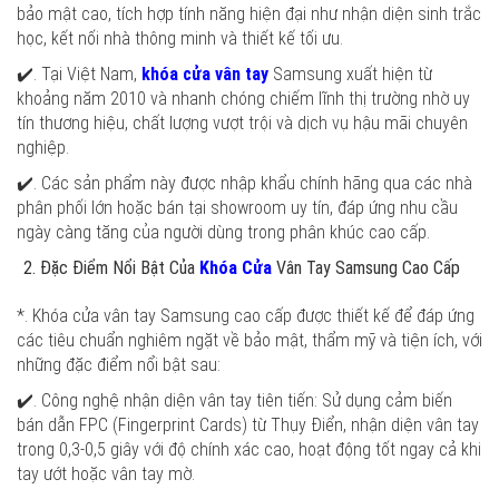
bảo mật cao, tích hợp tính năng hiện đại như nhận diện sinh trắc
học, kết nối nhà thông minh và thiết kế tối ưu.
✔️. Tại Việt Nam,
khóa cửa vân tay
Samsung xuất hiện từ
khoảng năm 2010 và nhanh chóng chiếm lĩnh thị trường nhờ uy
tín thương hiệu, chất lượng vượt trội và dịch vụ hậu mãi chuyên
nghiệp.
✔️. Các sản phẩm này được nhập khẩu chính hãng qua các nhà
phân phối lớn hoặc bán tại showroom uy tín, đáp ứng nhu cầu
ngày càng tăng của người dùng trong phân khúc cao cấp.
Đặc Điểm Nổi Bật Của
Khóa Cửa
Vân Tay Samsung Cao Cấp
*. Khóa cửa vân tay Samsung cao cấp được thiết kế để đáp ứng
các tiêu chuẩn nghiêm ngặt về bảo mật, thẩm mỹ và tiện ích, với
những đặc điểm nổi bật sau:
✔️. Công nghệ nhận diện vân tay tiên tiến: Sử dụng cảm biến
bán dẫn FPC (Fingerprint Cards) từ Thụy Điển, nhận diện vân tay
trong 0,3-0,5 giây với độ chính xác cao, hoạt động tốt ngay cả khi
tay ướt hoặc vân tay mờ.