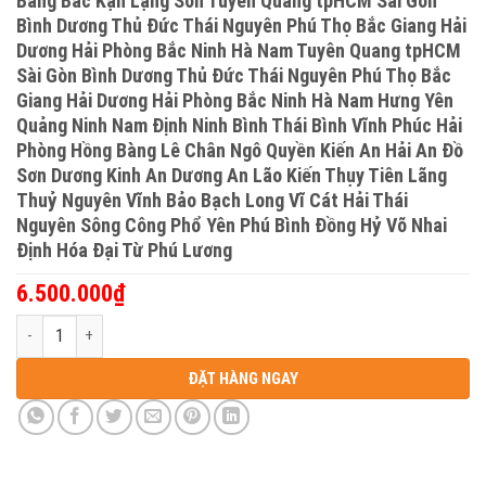
Bằng Bắc Kạn Lạng Sơn Tuyên Quang tpHCM Sài Gòn
Bình Dương Thủ Đức Thái Nguyên Phú Thọ Bắc Giang Hải
Dương Hải Phòng Bắc Ninh Hà Nam Tuyên Quang tpHCM
Sài Gòn Bình Dương Thủ Đức Thái Nguyên Phú Thọ Bắc
Giang Hải Dương Hải Phòng Bắc Ninh Hà Nam Hưng Yên
Quảng Ninh Nam Định Ninh Bình Thái Bình Vĩnh Phúc Hải
Phòng Hồng Bàng Lê Chân Ngô Quyền Kiến An Hải An Đồ
Sơn Dương Kinh An Dương An Lão Kiến Thụy Tiên Lãng
Thuỷ Nguyên Vĩnh Bảo Bạch Long Vĩ Cát Hải Thái
Nguyên Sông Công Phổ Yên Phú Bình Đồng Hỷ Võ Nhai
Định Hóa Đại Từ Phú Lương
6.500.000
₫
Khóa cửa vân tay Samsung shp-dh538 shs-p718 shp-dp728 Báo giá Kh
ĐẶT HÀNG NGAY