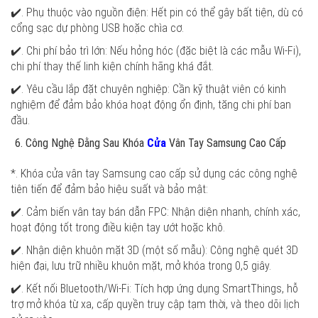
✔️. Phụ thuộc vào nguồn điện: Hết pin có thể gây bất tiện, dù có
cổng sạc dự phòng USB hoặc chìa cơ.
✔️. Chi phí bảo trì lớn: Nếu hỏng hóc (đặc biệt là các mẫu Wi-Fi),
chi phí thay thế linh kiện chính hãng khá đắt.
✔️. Yêu cầu lắp đặt chuyên nghiệp: Cần kỹ thuật viên có kinh
nghiệm để đảm bảo khóa hoạt động ổn định, tăng chi phí ban
đầu.
Công Nghệ Đằng Sau Khóa
Cửa
Vân Tay Samsung Cao Cấp
*. Khóa cửa vân tay Samsung cao cấp sử dụng các công nghệ
tiên tiến để đảm bảo hiệu suất và bảo mật:
✔️. Cảm biến vân tay bán dẫn FPC: Nhận diện nhanh, chính xác,
hoạt động tốt trong điều kiện tay ướt hoặc khô.
✔️. Nhận diện khuôn mặt 3D (một số mẫu): Công nghệ quét 3D
hiện đại, lưu trữ nhiều khuôn mặt, mở khóa trong 0,5 giây.
✔️. Kết nối Bluetooth/Wi-Fi: Tích hợp ứng dụng SmartThings, hỗ
trợ mở khóa từ xa, cấp quyền truy cập tạm thời, và theo dõi lịch