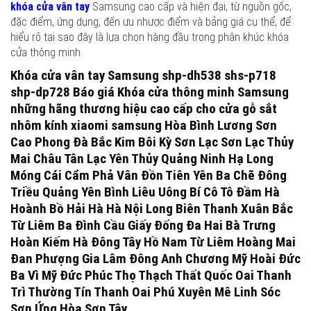
khóa cửa vân tay
Samsung cao cấp và hiện đại, từ nguồn gốc,
đặc điểm, ứng dụng, đến ưu nhược điểm và bảng giá cụ thể, để
hiểu rõ tại sao đây là lựa chọn hàng đầu trong phân khúc khóa
cửa thông minh.
Khóa cửa vân tay Samsung shp-dh538 shs-p718
shp-dp728 Báo giá Khóa cửa thông minh Samsung
những hãng thương hiệu cao cấp cho cửa gỗ sắt
nhôm kính xiaomi samsung Hòa Bình Lương Sơn
Cao Phong Đà Bắc Kim Bôi Kỳ Sơn Lạc Sơn Lạc Thủy
Mai Châu Tân Lạc Yên Thủy Quảng Ninh Hạ Long
Móng Cái Cẩm Phả Vân Đồn Tiên Yên Ba Chẽ Đông
Triều Quảng Yên Bình Liêu Uông Bí Cô Tô Đầm Hà
Hoành Bồ Hải Hà Hà Nội Long Biên Thanh Xuân Bắc
Từ Liêm Ba Đình Cầu Giấy Đống Đa Hai Bà Trưng
Hoàn Kiếm Hà Đông Tây Hồ Nam Từ Liêm Hoàng Mai
Đan Phượng Gia Lâm Đông Anh Chương Mỹ Hoài Đức
Ba Vì Mỹ Đức Phúc Thọ Thạch Thất Quốc Oai Thanh
Trì Thường Tín Thanh Oai Phú Xuyên Mê Linh Sóc
Sơn Ứng Hòa Sơn Tây