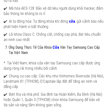
sử ra vào.
✔️. Mã hóa AES-128: Bảo vệ dữ liệu người dùng khỏi hacker, đảm
bảo thông tin không bị rò rỉ.
✔️. AI tự động hóa: Tự động khóa khi đóng
cửa
, gửi cảnh báo nếu
phát hiện hành vi bất thường.
✔️. Lõi khóa Class C: Chống cắt, chống cạy phá, đạt tiêu chuẩn
an ninh cao nhất.
Ứng Dụng Thực Tế Của Khóa
Cửa
Vân Tay Samsung Cao Cấp
Tại Việt Nam
*. Tại Việt Nam, khóa cửa vân tay Samsung cao cấp được ứng
dụng rộng rãi trong nhiều bối cảnh:
✔️. Chung cư cao cấp: Các khu như Vinhomes Riverside (Hà Nội),
Landmark 81 (TP.HCM), D’Capitale lắp đặt để tăng an ninh và
đẳng cấp.
✔️. Biệt thự và nhà phố: Gia đình tại Hoàn Kiếm, Ba Đình (Hà Nội)
hoặc Quận 1, Quận 3 (TP.HCM) chọn khóa Samsung để bảo vệ
tài sản và nâng tầm không gian sống.