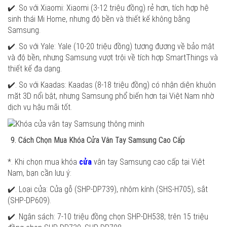
✔️. So với Xiaomi: Xiaomi (3-12 triệu đồng) rẻ hơn, tích hợp hệ
sinh thái Mi Home, nhưng độ bền và thiết kế không bằng
Samsung.
✔️. So với Yale: Yale (10-20 triệu đồng) tương đương về bảo mật
và độ bền, nhưng Samsung vượt trội về tích hợp SmartThings và
thiết kế đa dạng.
✔️. So với Kaadas: Kaadas (8-18 triệu đồng) có nhận diện khuôn
mặt 3D nổi bật, nhưng Samsung phổ biến hơn tại Việt Nam nhờ
dịch vụ hậu mãi tốt.
Cách Chọn Mua Khóa Cửa Vân Tay Samsung Cao Cấp
*. Khi chọn mua khóa
cửa
vân tay Samsung cao cấp tại Việt
Nam, bạn cần lưu ý:
✔️. Loại cửa: Cửa gỗ (SHP-DP739), nhôm kính (SHS-H705), sắt
(SHP-DP609).
✔️. Ngân sách: 7-10 triệu đồng chọn SHP-DH538; trên 15 triệu