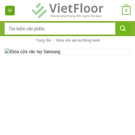
Bỏ
qua
0
nội
dung
Tìm
kiếm:
Trang chủ
/
Khóa cửa vân tay thông minh