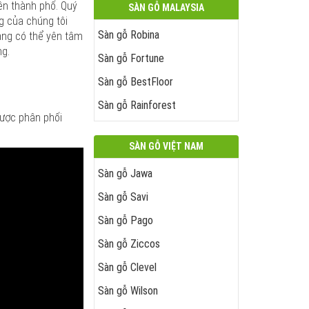
ên thành phố. Quý
SÀN GỖ MALAYSIA
g của chúng tôi
Sàn gỗ Robina
àng có thể yên tâm
ng.
Sàn gỗ Fortune
Sàn gỗ BestFloor
Sàn gỗ Rainforest
được phân phối
SÀN GỖ VIỆT NAM
Sàn gỗ Jawa
Sàn gỗ Savi
Sàn gỗ Pago
Sàn gỗ Ziccos
Sàn gỗ Clevel
Sàn gỗ Wilson