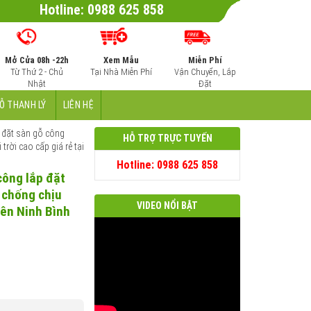
Hotline: 0988 625 858
Mở Cửa 08h -22h
Xem Mẫu
Miễn Phí
Từ Thứ 2 - Chủ
Tại Nhà Miễn Phí
Vận Chuyển, Lắp
Nhật
Đặt
Ỗ THANH LÝ
LIÊN HỆ
 đặt sàn gỗ công
HỖ TRỢ TRỰC TUYẾN
ời cao cấp giá rẻ tại
Hotline: 0988 625 858
công lắp đặt
 chống chịu
VIDEO NỔI BẬT
yên Ninh Bình