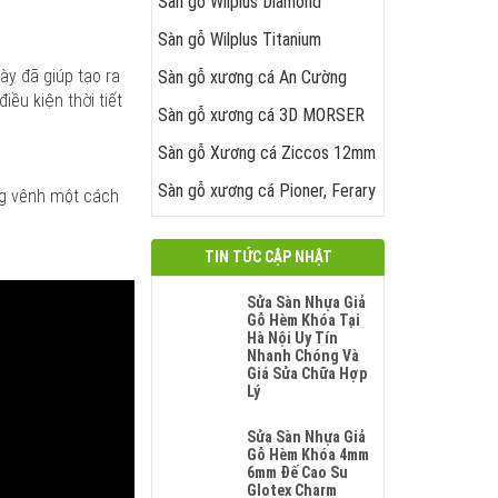
Sàn gỗ Wilplus Diamond
Sàn gỗ Wilplus Titanium
ày đã giúp tạo ra
Sàn gỗ xương cá An Cường
ều kiện thời tiết
Sàn gỗ xương cá 3D MORSER
Sàn gỗ Xương cá Ziccos 12mm
Sàn gỗ xương cá Pioner, Ferary
ng vênh một cách
TIN TỨC CẬP NHẬT
Sửa Sàn Nhựa Giả
Gỗ Hèm Khóa Tại
Hà Nội Uy Tín
Nhanh Chóng Và
Giá Sửa Chữa Hợp
Lý
Không
Có
Sửa Sàn Nhựa Giả
Bình
Gỗ Hèm Khóa 4mm
Luận
6mm Đế Cao Su
Ở
Glotex Charm