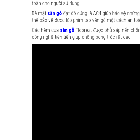
toàn cho người sử dụng.
Bề mặt
sàn gỗ
đạt độ cứng là AC4 giúp bảo vệ những 
thể bảo vệ được lớp phim tạo vân gỗ một cách an toà
Các hèm của
sàn gỗ
Floorezt được phủ sáp nến chốn
công nghệ tiên tiến giúp chống bong tróc rất cao.