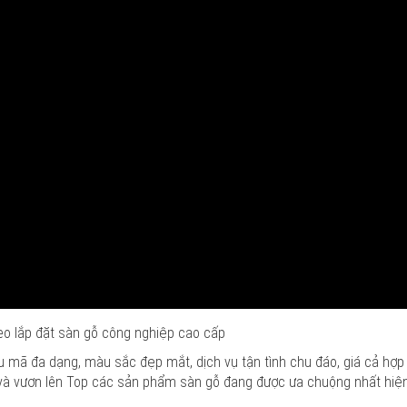
eo lắp đặt sàn gỗ công nghiệp cao cấp
u mã đa dạng, màu sắc đẹp mắt, dịch vụ tận tình chu đáo, giá cả hợp 
 và vươn lên Top các sản phẩm sàn gỗ đang được ưa chuộng nhất hiện