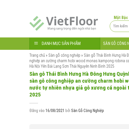
Bỏ
qua
nội
Mặt Bậc
dung
Tìm
kiếm:
DANH MỤC SẢN PHẨM
SÀN GỖ CÔNG 
Trang chủ
»
Sàn gỗ công nghiệp
»
Sàn gỗ Thái Bình Hưng Hà Đ
nghiệp an cường charm hobi wood monas kampong robina camsa
Hà Nội Yên Bái Lạng Sơn Thái Nguyên Ninh Bình 2025
Sàn gỗ Thái Bình Hưng Hà Đông Hưng Quỳnh 
sàn gỗ công nghiệp an cường charm hobi 
nước tự nhiên nhựa giả gỗ xương cá ngoài t
2025
Đăng vào
16/08/2021
bởi
Sàn Gỗ Công Nghiệp