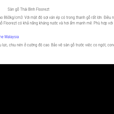
Sàn gỗ Thái Bình Floorezt
ao 860kg/cm3. Với mật độ sợi ván ép có trong thanh gỗ rất lớn. Điều n
 Floorezt có khả năng kháng nước và hơi ẩm mạnh mẽ. Phù hợp với đi
ne Malaysia
 lực, chịu nén ở cường độ cao. Bảo vệ sàn gỗ trước việc co ngót, co