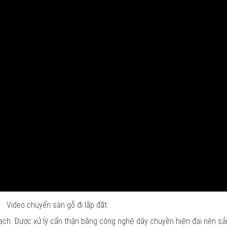
Video chuyển sàn gỗ đi lắp đặt
sạch. Được xử lý cẩn thận bằng công nghệ dây chuyền hiện đại nên s