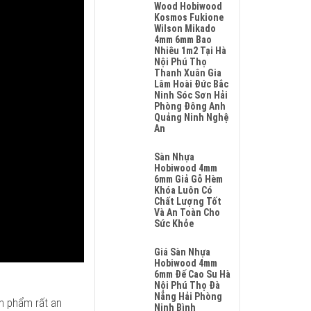
Sửa
Wood Hobiwood
Sàn
Kosmos Fukione
Nhựa
Wilson Mikado
Giả
4mm 6mm Bao
Gỗ
Nhiêu 1m2 Tại Hà
Hèm
Nội Phú Thọ
Khóa
Thanh Xuân Gia
Tại
Lâm Hoài Đức Bắc
Hà
Ninh Sóc Sơn Hải
Nội
Phòng Đông Anh
Uy
Quảng Ninh Nghệ
Tín
An
Nhanh
Không
Chóng
Có
Sàn Nhựa
Và
Bình
Hobiwood 4mm
Giá
Luận
6mm Giả Gỗ Hèm
Sửa
Ở
Khóa Luôn Có
Chữa
Sửa
Chất Lượng Tốt
Hợp
Sàn
Và An Toàn Cho
Lý
Nhựa
Sức Khỏe
Giả
Không
Gỗ
Có
Giá Sàn Nhựa
Hèm
Bình
Hobiwood 4mm
Khóa
Luận
6mm Đế Cao Su Hà
4mm
Ở
Nội Phú Thọ Đà
6mm
Sàn
Nẵng Hải Phòng
Đế
ản phẩm rất an
Nhựa
Ninh Bình
Cao