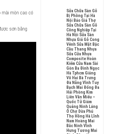
Hobiwood
Su
Không
4mm
Glotex
Có
Sửa Chữa Sàn Gỗ
6mm
độ mài mòn cao có
Charm
Bình
Bị Phồng Tại Hà
Giả
Wood
Luận
Nội Báo Giá Thợ
Gỗ
Hobiwood
Ở
Sửa Chữa Sàn Gỗ
Hèm
Kosmos
 được sơn bằng
Giá
Công Nghiệp Tại
Khóa
Fukione
Sàn
Hà Nội Sửa Sàn
Luôn
Wilson
Nhựa
Nhựa Giả Gỗ Cong
Có
Mikado
Hobiwood
Vênh Sửa Mặt Bậc
Chất
4mm
4mm
Cầu Thang Nhựa
Lượng
6mm
6mm
Sửa Cửa Nhựa
Tốt
Bao
Đế
Composite Hoàn
Và
Nhiêu
Cao
Kiếm Cửa Nam Sài
An
1m2
Su
Gòn Ba Đình Ngọc
Toàn
Tại
Hà
Hà Tphcm Giảng
Cho
Hà
Nội
Võ Hai Bà Trưng
Sức
Nội
Phú
Đà Nẵng Vĩnh Tuy
Khỏe
Phú
Thọ
Bạch Mai Đống Đa
Thọ
Đà
Hải Phòng Kim
Thanh
Nẵng
Liên Văn Miếu –
Xuân
Hải
Quốc Tử Giám
Gia
Phòng
Quảng Ninh Láng
Lâm
Ninh
Ô Chợ Dừa Phú
Hoài
Bình
Thọ Hồng Hà Lĩnh
Đức
Nam Hoàng Mai
Bắc
Bắc Ninh Vĩnh
Ninh
Hưng Tương Mai
Sóc