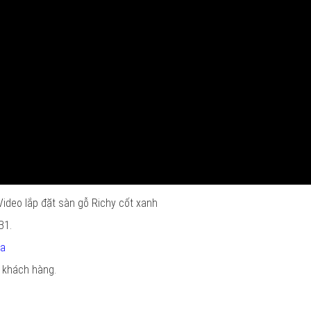
Video lắp đặt sàn gỗ Richy cốt xanh
B1.
na
 khách hàng.