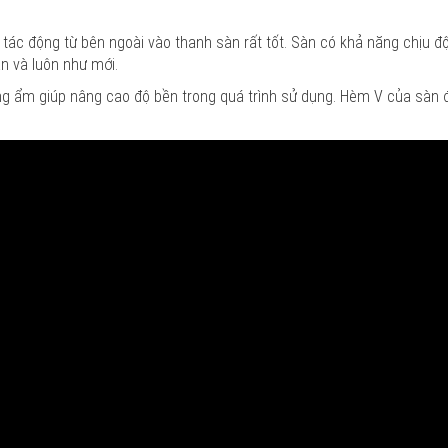
tác động từ bên ngoài vào thanh sàn rất tốt. Sàn có khả năng chịu 
n và luôn như mới.
g ẩm giúp nâng cao độ bền trong quá trình sử dụng. Hèm V của sàn