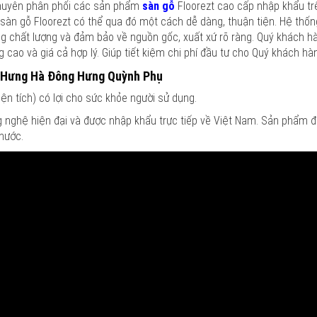
g chuyên phân phối các sản phẩm
sàn gỗ
Floorezt cao cấp nhập khẩu tr
àn gỗ Floorezt có thể qua đó một cách dễ dàng, thuận tiện. Hệ thốn
g chất lượng và đảm bảo về nguồn gốc, xuất xứ rõ ràng. Quý khách h
cao và giá cả hợp lý. Giúp tiết kiệm chi phí đầu tư cho Quý khách hà
ezt Hưng Hà Đông Hưng Quỳnh Phụ
ện tích) có lợi cho sức khỏe người sử dụng.
 nghệ hiện đại và được nhập khẩu trực tiếp về Việt Nam. Sản phẩm 
 nước.