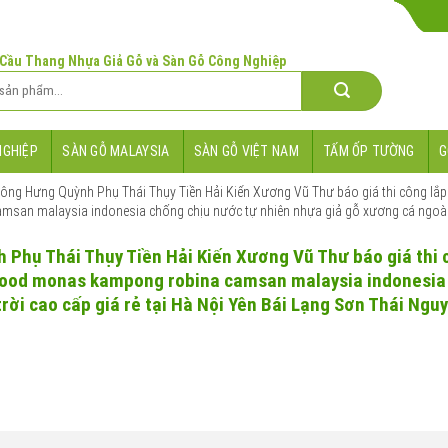
 Cầu Thang Nhựa Giả Gỗ và Sàn Gỗ Công Nghiệp
NGHIỆP
SÀN GỖ MALAYSIA
SÀN GỖ VIỆT NAM
TẤM ỐP TƯỜNG
G
ông Hưng Quỳnh Phụ Thái Thụy Tiền Hải Kiến Xương Vũ Thư báo giá thi công lắp
n malaysia indonesia chống chịu nước tự nhiên nhựa giả gỗ xương cá ngoài tr
Phụ Thái Thụy Tiền Hải Kiến Xương Vũ Thư báo giá thi 
wood monas kampong robina camsan malaysia indonesia
rời cao cấp giá rẻ tại Hà Nội Yên Bái Lạng Sơn Thái Ngu