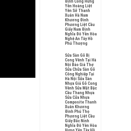
Định Công Hưng
Sơn
Yên Hoàng Liệt
Hải
Yên Sở Thanh
Phòng
Xuân Hà Nam
Đông
Khương Đình
Anh
Phương Liệt Cầu
Quảng
Giấy Nam Định
Ninh
Nghĩa Đô Yên Hòa
Nghệ
Nghệ An Tây Hồ
An
Phú Thượng
Không
Có
Sửa Sàn Gỗ Bị
Bình
Cong Vênh Tại Hà
Luận
Nội Báo Giá Thợ
Ở
Sửa Chữa Sàn Gỗ
Sửa
Công Nghiệp Tại
Chữa
Hà Nội Sửa Sàn
Sàn
Nhựa Giả Gỗ Cong
Gỗ
Vênh Sửa Mặt Bậc
Bị
Cầu Thang Nhựa
Phồng
Sửa Cửa Nhựa
Tại
Composite Thanh
Hà
Xuân Khương
Nội
Đình Phú Thọ
Báo
Phương Liệt Cầu
Giá
Giấy Bắc Ninh
Thợ
Nghĩa Đô Yên Hòa
Sửa
Hưng Yên Tây Hồ